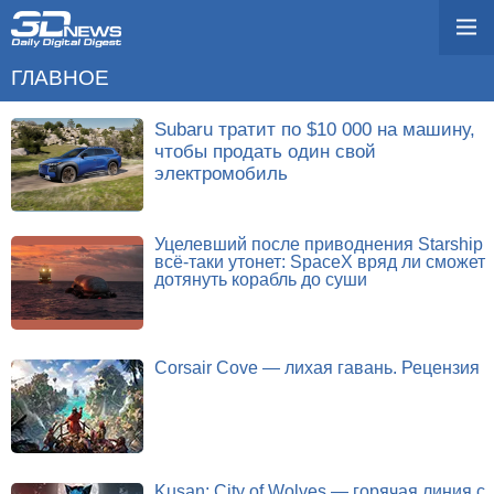
ГЛАВНОЕ
Subaru тратит по $10 000 на машину,
чтобы продать один свой
электромобиль
Уцелевший после приводнения Starship
всё-таки утонет: SpaceX вряд ли сможет
дотянуть корабль до суши
Corsair Cove — лихая гавань. Рецензия
Kusan: City of Wolves — горячая линия с