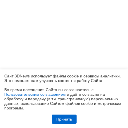
Сайт 3DNews использует файлы cookie и сервисы аналитики.
Это помогает нам улучшать контент и работу Cайта.
Во время посещения Cайта вы соглашаетесь с
Пользовательским соглашением
и даёте согласие на
✖
обработку и передачу (в т.ч. трансграничную) персональных
данных, использование Cайтом файлов cookie и метрических
программ.
Обзор HUAWEI WATCH Kids X1 Pro: самые умные детские часы
Принять