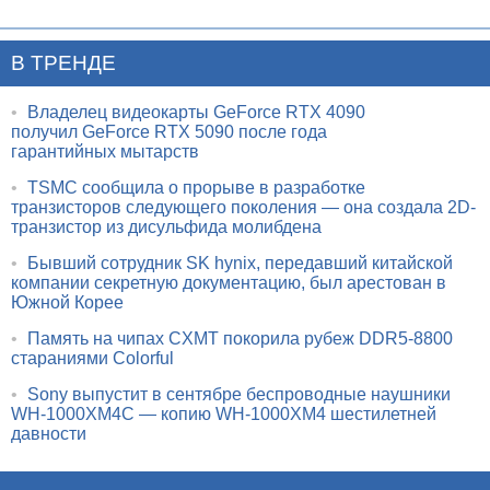
В ТРЕНДЕ
•
Владелец видеокарты GeForce RTX 4090
получил GeForce RTX 5090 после года
гарантийных мытарств
•
TSMC сообщила о прорыве в разработке
транзисторов следующего поколения — она создала 2D-
транзистор из дисульфида молибдена
•
Бывший сотрудник SK hynix, передавший китайской
компании секретную документацию, был арестован в
Южной Корее
•
Память на чипах CXMT покорила рубеж DDR5-8800
стараниями Colorful
•
Sony выпустит в сентябре беспроводные наушники
WH-1000XM4C — копию WH-1000XM4 шестилетней
давности