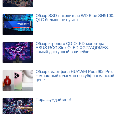
Обзор SSD-накопителя WD Blue SN5100
QLC больше не пугает
Обзор игрового QD-OLED-монитора
ASUS ROG Strix OLED XG27AQDMES:
самый доступный в линейке
Обзор смартфона HUAWEI Pura 90s Pro:
компактный флагман по субфлагманско
цене
Порассуждай мне!