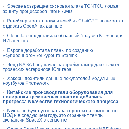
•
Spectre возвращается: новая атака TONTOU ломает
защиту процессоров Intel и AMD
•
Ретейлеры хотят покупателей из ChatGPT, но не хотят
отдавать OpenAI их данные
•
Cloudflare представила облачный браузер Kitesurf для
ИИ-агентов
•
Европа доработала планы по созданию
«суверенного» конкурента Starlink
•
Зонд NASA Lucy начал настройку камер для съёмки
троянских астероидов Юпитера
•
Хакеры похитили данные покупателей модульных
ноутбуков Framework
•
Китайские производители оборудования для
полировки кремниевых пластин добились
прогресса в качестве технологического процесса
•
Nvidia не будет успевать за спросом на компоненты
ЦОД и в следующем году, это ограничит темпы
экспансии SpaceX в сегменте