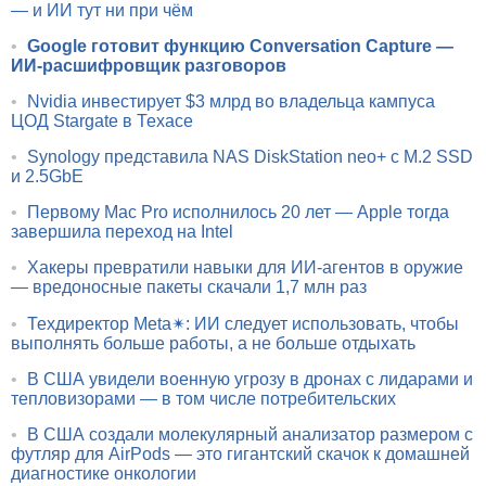
— и ИИ тут ни при чём
•
Google готовит функцию Conversation Capture —
ИИ-расшифровщик разговоров
•
Nvidia инвестирует $3 млрд во владельца кампуса
ЦОД Stargate в Техасе
•
Synology представила NAS DiskStation neo+ с M.2 SSD
и 2.5GbE
•
Первому Mac Pro исполнилось 20 лет — Apple тогда
завершила переход на Intel
•
Хакеры превратили навыки для ИИ-агентов в оружие
— вредоносные пакеты скачали 1,7 млн раз
•
Техдиректор Meta✴: ИИ следует использовать, чтобы
выполнять больше работы, а не больше отдыхать
•
В США увидели военную угрозу в дронах с лидарами и
тепловизорами — в том числе потребительских
•
В США создали молекулярный анализатор размером с
футляр для AirPods — это гигантский скачок к домашней
диагностике онкологии