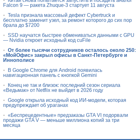
•
Китай снова попытается запустить и посадить аналог
Falcon 9 — ракета Zhuque-3 стартует 11 августа
•
Tesla признала массовый дефект Cybertruck и
бесплатно заменит узел, за ремонт которого до сих пор
брала до $7200
•
SSD научатся быстрее обмениваться данными с GPU
— Nvidia откроет исходный код cuFile
•
От более тысячи сотрудников осталось около 250:
«МойОфис» закрыл офисы в Санкт-Петербурге и
Иннополисе
•
В Google Chrome для Android появилась
навигационная панель с кнопкой Gemini
•
Конец не так и близок: последний сезон сериала
«Ведьмак» от Netflix не выйдет в 2026 году
•
Google открыла исходный код ИИ-модели, которая
предупреждает об ураганах
•
«Беспрецедентные» предзаказы GTA VI подорвали
продажи GTA V — меньше миллиона копий за три
месяца