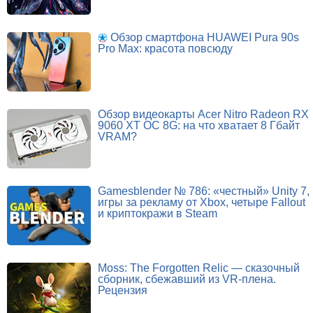
Обзор смартфона HUAWEI Pura 90s
Pro Max: красота повсюду
Обзор видеокарты Acer Nitro Radeon RX
9060 XT OC 8G: на что хватает 8 Гбайт
VRAM?
Gamesblender № 786: «честный» Unity 7,
игры за рекламу от Xbox, четыре Fallout
и криптокражи в Steam
Moss: The Forgotten Relic — сказочный
сборник, сбежавший из VR-плена.
Рецензия