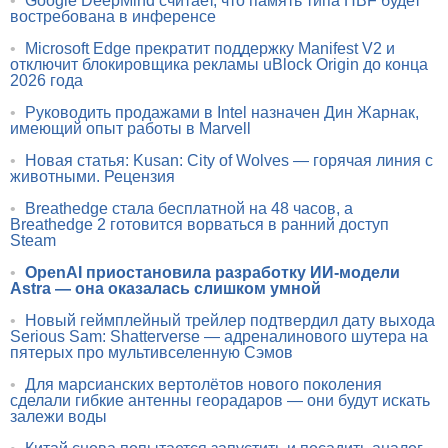
•
Google DeepMind считает, что память типа HBF будет
востребована в инференсе
•
Microsoft Edge прекратит поддержку Manifest V2 и
отключит блокировщика рекламы uBlock Origin до конца
2026 года
•
Руководить продажами в Intel назначен Дин Жарнак,
имеющий опыт работы в Marvell
•
Новая статья: Kusan: City of Wolves — горячая линия с
животными. Рецензия
•
Breathedge стала бесплатной на 48 часов, а
Breathedge 2 готовится ворваться в ранний доступ
Steam
•
OpenAI приостановила разработку ИИ-модели
Astra — она оказалась слишком умной
•
Новый геймплейный трейлер подтвердил дату выхода
Serious Sam: Shatterverse — адреналинового шутера на
пятерых про мультивселенную Сэмов
•
Для марсианских вертолётов нового поколения
сделали гибкие антенны георадаров — они будут искать
залежи воды