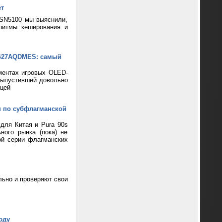
ет
 SN5100 мы выяснили,
ритмы кеширования и
XG27AQDMES: самый
ментах игровых OLED-
выпустившей довольно
цей
н по субфлагманской
 для Китая и Pura 90s
ного рынка (пока) не
ой серии флагманских
ьно и проверяют свои
юду