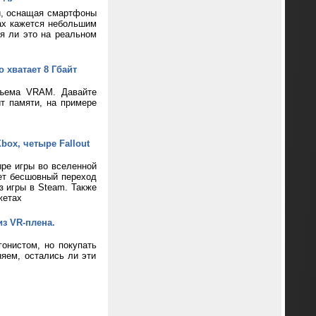
и, оснащая смартфоны
ax кажется небольшим
ся ли это на реальном
 хватает 8 Гбайт
бъема VRAM. Давайте
т памяти, на примере
box, четыре Fallout
ре игры во вселенной
ает бесшовный переход
з игры в Steam. Также
жетах
из VR-плена.
онистом, но покупать
яем, остались ли эти