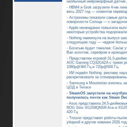
необычный нейроморфный датчик 
•
HBM4 и Grok загрузили 4-нм лин
весь 2027 год — клиентов перевод
•
Астрономы показали самые дета
поверхности Солнца — с загадочн
•
Apple неожиданно повысила вып
некоторые устройства подорожали
•
Nothing намекнула на выпуск ше
следующем году — «вдвое больше
•
Богатым будет тяжелее: Caviar 
Ban золотом, серебром и крокоди
•
Представлен игровой 31,5-дюймо
AOC Gaming CQ32G4ZA с тремя р
1080p@360 Гц и 720p@500 Гц
•
ИИ подвёл Nothing: рекламу нау
раскритиковали за сгенерированн
•
Samsung и Mousterian взялись з
ЦОД в Техасе
•
SteamOS запустили на ноутбуке
получилось почти как Steam De
•
Asus представила 24,5-дюймовы
ROG Strix XG259QNSR Ace и XG25
420 Гц
•
Trouver представил роботы-пыле
уборкой и другие новинки 2026 год