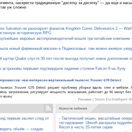
егмента, наскрести традиционную "десятку за десятку" — да еще и насы
 так уж сложно
e Salvation не разочарует фанатов Kingdom Come: Deliverance 2 — War
истичную историческую RPG
рупнейших мировых автопроизводителей вошли три китайские компании 
крыла новый фирменный магазин в Подмосковье: там можно вживую увид
 шутер Quake спустя 30 лет после выхода получил новое дополнение о
 астрономы первыми подтвердили падение ступени Falcon 9 на Луну
мпромиссов: чем интересен вертикальный пылесос Trouver G70 Detect
пылесос Trouver G70 Detect решает проблему уборки вдоль стен и мебели. 
вень загрязнения, регулирует мощность всасывания, работает до 90 минут без
от волос
Реклама | Silicon Era Intelligent T
Новости software
онд первым заснял след от
•
Тактический экшен, масштабные опера
тестирование: Ubisoft раскрыла подробн
Recon в честь 25-летия серии
 видеть объём — создан