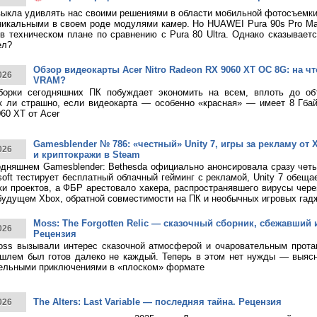
ыкла удивлять нас своими решениями в области мобильной фотосъемк
никальными в своем роде модулями камер. Но HUAWEI Pura 90s Pro M
в техническом плане по сравнению с Pura 80 Ultra. Однако сказывает
ел?
Обзор видеокарты Acer Nitro Radeon RX 9060 XT OC 8G: на что
026
VRAM?
борки сегодняшних ПК побуждает экономить на всем, вплоть до о
к ли страшно, если видеокарта — особенно «красная» — имеет 8 Гбай
60 XT от Acer
Gamesblender № 786: «честный» Unity 7, игры за рекламу от X
026
и криптокражи в Steam
дняшнем Gamesblender: Bethesda официально анонсировала сразу четы
rosoft тестирует бесплатный облачный гейминг с рекламой, Unity 7 обещ
ки проектов, а ФБР арестовало хакера, распространявшего вирусы чере
будущем Xbox, обратной совместимости на ПК и необычных игровых гад
Moss: The Forgotten Relic — сказочный сборник, сбежавший 
026
Рецензия
ss вызывали интерес сказочной атмосферой и очаровательным протаг
шлем был готов далеко не каждый. Теперь в этом нет нужды — выясн
тельными приключениями в «плоском» формате
The Alters: Last Variable — последняя тайна. Рецензия
026