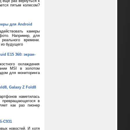
д еще раз вернуться к
ается пятым колесом?
меры для Android
адействовать камеры
фото. Например, для
реального времени.
 из будущего
d E15 360: экран-
костного охлаждения
пании MSI в золотом
адом для мониторинга
d8, Galaxy Z Fold8
артфонов наметилась
и превращающегося в
ляет как раз пионер
S-C931
вых новостей. И хотя