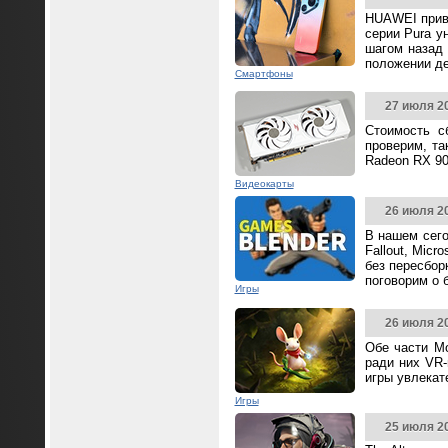
HUAWEI прив
серии Pura у
шагом назад 
положении д
Смартфоны
27 июля 2
Стоимость с
проверим, та
Radeon RX 90
Видеокарты
26 июля 2
В нашем сего
Fallout, Mic
без пересбор
поговорим о 
Игры
26 июля 2
Обе части Mo
ради них VR-
игры увлека
Игры
25 июля 2