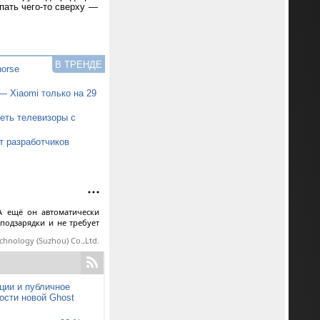
пать чего-то сверху —
В ТРЕНДЕ
horse
— Xiaomi только на 29
еть телевизоры с
т разработчиков
А ещё он автоматически
 подзарядки и не требует
echnology (Suzhou) Co.,Ltd.
ции и публичное
ости новой Ghost