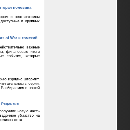
вторая половина
кором и неотвратимом
 доступные в крупных
rs of War и томский
ействительно важные
сы, финансовые итоги
ые события, которые
ерию изрядно штормит.
тягательность серии.
? Разбираемся в нашей
 Рецензия
 получили новую часть
гадочное убийство на
релизов лета