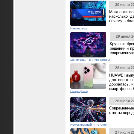
30 июля 2
Можно ли се
насколько д
почему в бол
Накопители
29 июля 2
Крупные бре
решений и п
современную
Мониторы, ТВ и проекторы
28 июля 2
HUAWEI выпус
для всего о
добралась, и
смартфонов 
Смартфоны
28 июля 2
Современные
ответы перед
Искусственный интеллект
27 июля 2