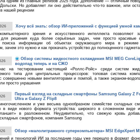
тала одним из главных релизов 2025 года. Дополнение — отличный пово
Дольски. Но добавляет ли оно действительно что-то важное, или ост
в нашей рецензии
Хочу всё знать: обзор ИИ-приложений с функцией умной ка
026
 компьютерного зрения и искусственного интеллекта позволяют з
 для решения куда более серьёзных задач, чем просто красивые 
о поиска информации об объектах окружающего мира в режиме 
, зачем это нужно и как прокачать устройство до полноценного гаджета
Обзор системы жидкостного охлаждения MSI MEG CoreLiqui
026
водопад теперь и на СЖО
нас на тестировании настоящий «Роллс-Ройс» среди систем жид
емого типа для центральных процессоров: топовая система ком
 с совершенно новыми вентиляторами и помпой, а также экраном-водоп
ли просто украшения
Первый взгляд на складные смартфоны Samsung Galaxy Z Fol
026
Ultra и Galaxy Z Flip8
многочисленном и уже весьма однообразном семействе складных см
я в виде нового формата устройства: широкого в сложенном виде 
ланшет» в разложенном. Неудивительно, что свежую кровь добав
 складных смартфонов, компания Samsung
Обзор «малолитражного суперкомпьютера» MSI EdgeXpert M
026
ений и технологий ИИ за последние годы уже перешло в формат фоно