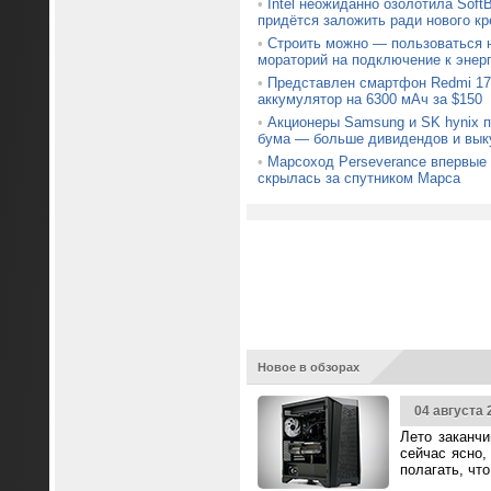
•
Intel неожиданно озолотила Soft
придётся заложить ради нового кр
•
Строить можно — пользоваться н
мораторий на подключение к энер
•
Представлен смартфон Redmi 17
аккумулятор на 6300 мАч за $150
•
Акционеры Samsung и SK hynix 
бума — больше дивидендов и вык
•
Марсоход Perseverance впервые 
скрылась за спутником Марса
Новое в обзорах
04 августа 
Лето заканч
сейчас ясно,
полагать, чт