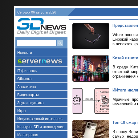
Сегодня 06 августа 2026
Представлен
Viture анонс
широкий набо
в аспектах к
Новости
Китай ответ
В среду Кит
IT-финансы
ответной ме
ограничения н
Offсянка
Аналитика
ИИтоги июля 
Видеокарты
Мрачные про
Звук и акустика
намерений и 
Игры
Искусственный интеллект
Топ-10 смарт
Корпуса, БП и охлаждение
В эпоху Вели
Мастерская
самых недор