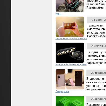
The Alters с
истории Яна 
Разбираемся 
Игры
24 июля 2
Технологии
смартфонов
визуальног
Рассказываем
Программное обеспечение
23 июля 2
Сегодня у 
необслужива
исполнении,
параметров и
Корпуса, БП и охлаждение
22 июля 2
В довольно 
свежая стру
условный «п
направления
Смартфоны
22 июля 2
Развитие реш