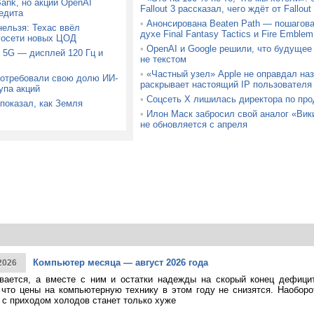
Bank, но акции OpenAI
Fallout 3 рассказал, чего ждёт от Fallou
едита
•
Анонсирована Beaten Path — пошагова
ельзя: Техас ввёл
духе Final Fantasy Tactics и Fire Emblem
госети новых ЦОД
•
OpenAI и Google решили, что будущее
 5G — дисплей 120 Гц и
не текстом
•
«Частный узел» Apple не оправдал на
потребовали свою долю ИИ-
раскрывает настоящий IP пользователя
упа акций
•
Соцсеть X лишилась директора по про
показал, как Земля
•
Илон Маск забросил свой аналог «Вик
не обновляется с апреля
Компьютер месяца — август 2026 года
2026
ивается, а вместе с ним и остатки надежды на скорый конец дефици
 что цены на компьютерную технику в этом году не снизятся. Наоборо
о с приходом холодов станет только хуже