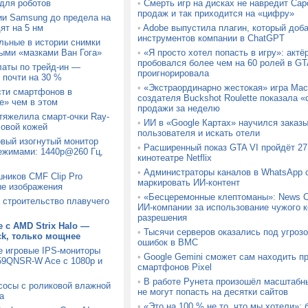
для роботов
•
Смерть игр на дисках не навредит Ca
продаж и так приходится на «цифру»
ии Samsung до предела на
ят на 5 нм
•
Adobe выпустила плагин, который доб
инструментов компании в ChatGPT
льные в истории снимки
ыми «мазками Ван Гога»
•
«Я просто хотел попасть в игру»: актё
пробовался более чем на 60 ролей в GTA
латы по трейд-ин —
проигнорировала
 почти на 30 %
•
«Экстраординарно жестокая» игра Mach
сти смартфонов в
создателя Buckshot Roulette показала
» чем в этом
продажи за неделю
утяжелила смарт-очки Ray-
•
ИИ в «Google Картах» научился заказ
ловой кожей
пользователя и искать отели
вый изогнутый монитор
•
Расширенный показ GTA VI пройдёт 27 
ежимами: 1440p@260 Гц,
кинотеатре Netflix
•
Администраторы каналов в WhatsApp с
шников CMF Clip Pro
маркировать ИИ-контент
ые изображения
•
«Бесцеремонные клептоманы»: News C
а строительство плавучего
ИИ-компании за использование чужого к
разрешения
 с AMD Strix Halo —
•
Тысячи серверов оказались под угрозо
ck, только мощнее
ошибок в BMC
е игровые IPS-мониторы
•
Google Gemini сможет сам находить п
9QNSR-W Ace с 1080p и
смартфонов Pixel
•
В работе Рунета произошёл масштабн
сосы с роликовой влажной
не могут попасть на десятки сайтов
а
•
«Это на 100 % не то, что мы хотели»: