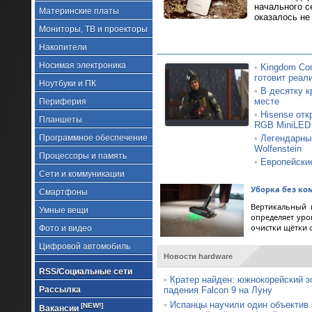
начального с
Материнские платы
оказалось не
Мониторы, ТВ и проекторы
Накопители
Носимая электроника
•
Kingdom Com
готовит реал
Ноутбуки и ПК
•
В десятку к
месте
Периферия
•
Hisense от
Планшеты
RGB MiniLED
Программное обеспечение
•
Легендарный
Wolfenstein
Процессоры и память
•
Европейские
Сети и коммуникации
Уборка без ко
Смартфоны
Вертикальный 
Умные вещи
определяет уро
очистки щётки 
Фото и видео
Цифровой автомобиль
Новости hardware
RSS/Социальные сети
•
Кратер найден: южнокорейский з
Рассылка
падения Falcon 9 на Луну
•
Испанцы научили один объектив
[NEW!]
Вакансии