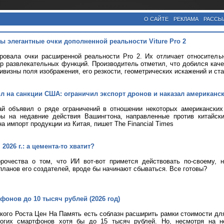
О САЙТЕ
РЕКЛАМА
РАССЫ
ы элегантные очки дополненной реальности Viture Pro 2
ировала очки расширенной реальности Pro 2. Их отличает относитель
р развлекательных функций. Производитель отметил, что добился кач
ривизны поля изображения, его резкости, геометрических искажений и ст
ил на санкции США: ограничил экспорт дронов и наказал американс
ай объявил о ряде ограничений в отношении некоторых американских
ры на недавние действия Вашингтона, направленные против китайск
а импорт продукции из Китая, пишет The Financial Times
2026 г.: а цемента-то хватит?
рочества о том, что ИИ вот-вот примется действовать по-своему, 
планов его создателей, вроде бы начинают сбываться. Все готовы?
фонов до 10 тысяч рублей (2026 год)
кого Роста Цен На Память есть соблазн расширить рамки стоимости дл
огих смартфонов хотя бы до 15 тысяч рублей. Но, несмотря на н