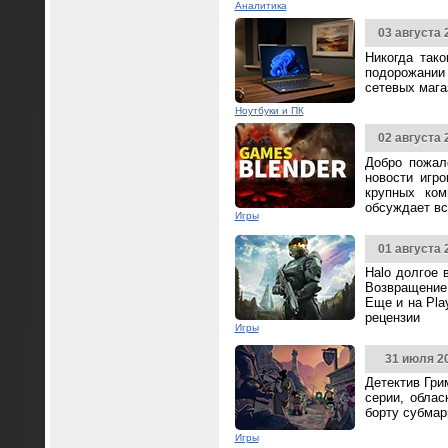
Аналитика
03 августа 
Никогда так
подорожании 
сетевых мага
Ноутбуки и ПК
02 августа 
Добро пожал
новости игр
крупных ком
обсуждает вс
Игры
01 августа 
Halo долгое 
Возвращение 
Еще и на Pla
рецензии
Игры
31 июля 2
Детектив Гри
серии, облас
борту субмар
Игры