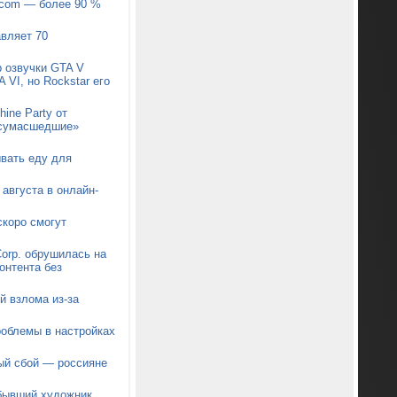
pcom — более 90 %
авляет 70
р озвучки GTA V
 VI, но Rockstar его
ine Party от
 «сумасшедшие»
ывать еду для
августа в онлайн-
коро смогут
orp. обрушилась на
онтента без
й взлома из-за
роблемы в настройках
ый сбой — россияне
 бывший художник