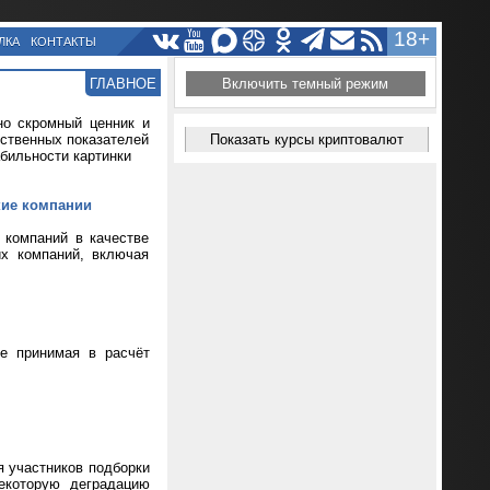
18+
ЛКА
КОНТАКТЫ
ГЛАВНОЕ
Включить темный режим
но скромный ценник и
ественных показателей
Показать курсы криптовалют
абильности картинки
кие компании
 компаний в качестве
их компаний, включая
не принимая в расчёт
я участников подборки
екоторую деградацию