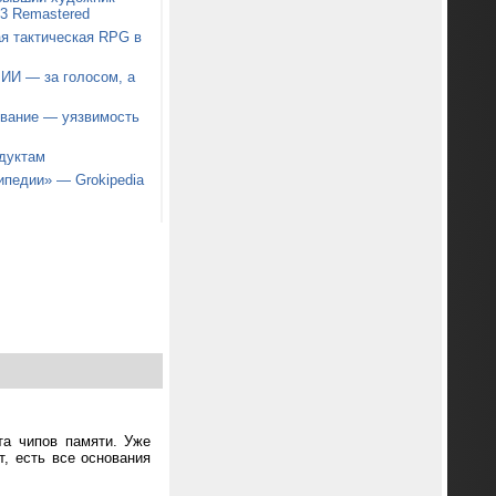
t 3 Remastered
я тактическая RPG в
 ИИ — за голосом, а
звание — уязвимость
дуктам
ипедии» — Grokipedia
та чипов памяти. Уже
т, есть все основания