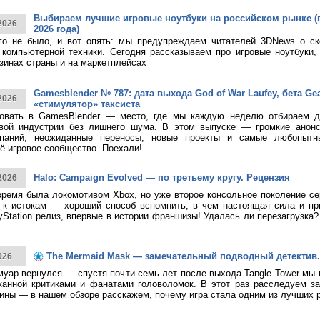
Выбираем лучшие игровые ноутбуки на российском рынке (
2026
2026 года)
ого не было, и вот опять: мы предупреждаем читателей 3DNews о с
компьютерной техники. Сегодня рассказываем про игровые ноутбуки,
зинах страны и на маркетплейсах
Gamesblender № 787: дата выхода God of War Laufey, бета Gea
2026
«стимулятор» таксиста
овать в GamesBlender — место, где мы каждую неделю отбираем д
овой индустрии без лишнего шума. В этом выпуске — громкие анон
паний, неожиданные переносы, новые проекты и самые любопытн
ё игровое сообщество. Поехали!
Halo: Campaign Evolved — по третьему кругу. Рецензия
2026
время была локомотивом Xbox, но уже второе консольное поколение с
к истокам — хороший способ вспомнить, в чем настоящая сила и при
yStation релиз, впервые в истории франшизы! Удалась ли перезагрузка
The Mermaid Mask — замечательный подводный детектив.
026
муар вернулся — спустя почти семь лет после выхода Tangle Tower мы
канной критиками и фанатами головоломок. В этот раз расследуем за
ины — в нашем обзоре расскажем, почему игра стала одним из лучших 