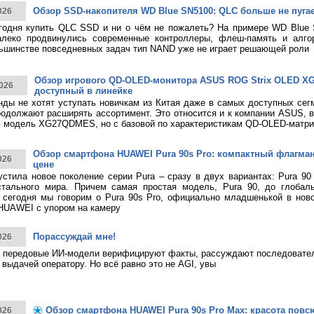
Обзор SSD-накопителя WD Blue SN5100: QLC больше не пуга
026
годня купить QLC SSD и ни о чём не пожалеть? На примере WD Blue
алеко продвинулись современные контроллеры, флеш-память и алго
ьшинстве повседневных задач тип NAND уже не играет решающей роли
Обзор игрового QD-OLED-монитора ASUS ROG Strix OLED 
026
доступный в линейке
нды не хотят уступать новичкам из Китая даже в самых доступных сег
родолжают расширять ассортимент. Это относится и к компании ASUS, 
 модель XG27QDMES, но с базовой по характеристикам QD-OLED-матри
Обзор смартфона HUAWEI Pura 90s Pro: компактный флагма
026
цене
тила новое поколение серии Pura – сразу в двух вариантах: Pura 90
стального мира. Причем самая простая модель, Pura 90, до глобаль
 сегодня мы говорим о Pura 90s Pro, официально младшенькой в нов
HUAWEI с упором на камеру
Порассуждай мне!
026
 передовые ИИ-модели верифицируют факты, рассуждают последовател
 выдачей оператору. Но всё равно это не AGI, увы
Обзор смартфона HUAWEI Pura 90s Pro Max: красота повс
026