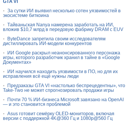
GTA VI
•
За сутки ИИ выявил несколько сотен уязвимостей в
экосистеме биткоина
•
Тайваньская Nanya намерена заработать на ИИ,
вложив $10,7 млрд в передовую фабрику DRAM с EUV
•
ByteDance запретила своим исследователям
дистиллировать ИИ-модели конкурентов
•
ИИ Google раскрыл неанонсированного персонажа
игры, которого разработчик хранил в тайне в «Google
Документах»
•
ИИ научился находить уязвимости в ПО, но для их
исправления всё ещё нужны люди
•
Предзаказы GTA VI «настолько беспрецедентны», что
Take-Two не может спрогнозировать продажи игры
•
Почти 70 % ИИ-бизнеса Microsoft завязано на OpenAI
— и это становится проблемой
•
Asus готовит семёрку OLED-мониторов, включая
версии с поддержкой 4K@360 Гц и 1080p@560 Гц