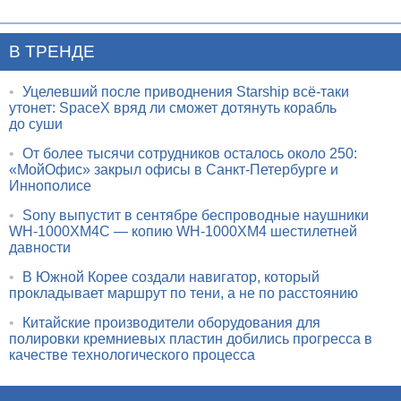
В ТРЕНДЕ
•
Уцелевший после приводнения Starship всё-таки
утонет: SpaceX вряд ли сможет дотянуть корабль
до суши
•
От более тысячи сотрудников осталось около 250:
«МойОфис» закрыл офисы в Санкт-Петербурге и
Иннополисе
•
Sony выпустит в сентябре беспроводные наушники
WH-1000XM4C — копию WH-1000XM4 шестилетней
давности
•
В Южной Корее создали навигатор, который
прокладывает маршрут по тени, а не по расстоянию
•
Китайские производители оборудования для
полировки кремниевых пластин добились прогресса в
качестве технологического процесса