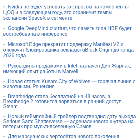
•
Nvidia не будет успевать за спросом на компоненты
ЦОД и в следующем году, это ограничит темпы
экспансии SpaceX в сегменте
•
Google DeepMind считает, что память типа HBF будет
востребована в инференсе
•
Microsoft Edge прекратит поддержку Manifest V2 и
отключит блокировщика рекламы uBlock Origin до конца
2026 года
•
Руководить продажами в Intel назначен Дин Жарнак,
имеющий опыт работы в Marvell
•
Новая статья: Kusan: City of Wolves — горячая линия с
животными. Рецензия
•
Breathedge стала бесплатной на 48 часов, а
Breathedge 2 готовится ворваться в ранний доступ
Steam
•
Новый геймплейный трейлер подтвердил дату выхода
Serious Sam: Shatterverse — адреналинового шутера на
пятерых про мультивселенную Сэмов
•
Для марсианских вертолётов нового поколения