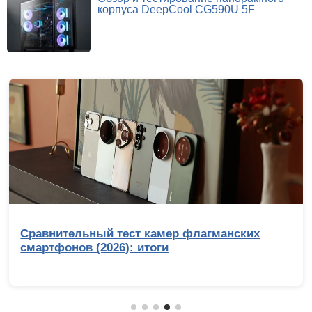
корпуса DeepCool CG590U 5F
Лучший процессор под DDR4 в 2026 году: AM4
против LGA 1700