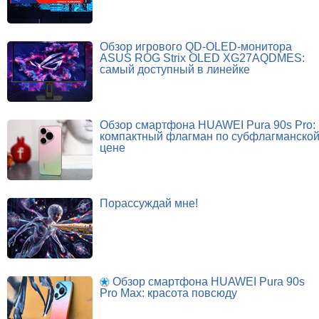
Обзор игрового QD-OLED-монитора
ASUS ROG Strix OLED XG27AQDMES:
самый доступный в линейке
Обзор смартфона HUAWEI Pura 90s Pro:
компактный флагман по субфлагманско
цене
Порассуждай мне!
Обзор смартфона HUAWEI Pura 90s
Pro Max: красота повсюду