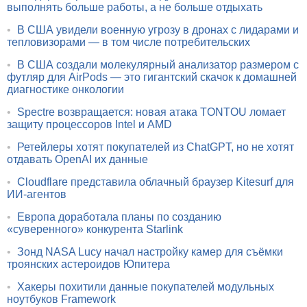
выполнять больше работы, а не больше отдыхать
•
В США увидели военную угрозу в дронах с лидарами и
тепловизорами — в том числе потребительских
•
В США создали молекулярный анализатор размером с
футляр для AirPods — это гигантский скачок к домашней
диагностике онкологии
•
Spectre возвращается: новая атака TONTOU ломает
защиту процессоров Intel и AMD
•
Ретейлеры хотят покупателей из ChatGPT, но не хотят
отдавать OpenAI их данные
•
Cloudflare представила облачный браузер Kitesurf для
ИИ-агентов
•
Европа доработала планы по созданию
«суверенного» конкурента Starlink
•
Зонд NASA Lucy начал настройку камер для съёмки
троянских астероидов Юпитера
•
Хакеры похитили данные покупателей модульных
ноутбуков Framework