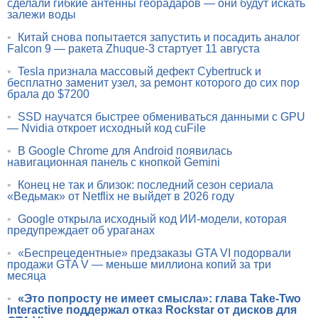
сделали гибкие антенны георадаров — они будут искать
залежи воды
•
Китай снова попытается запустить и посадить аналог
Falcon 9 — ракета Zhuque-3 стартует 11 августа
•
Tesla признала массовый дефект Cybertruck и
бесплатно заменит узел, за ремонт которого до сих пор
брала до $7200
•
SSD научатся быстрее обмениваться данными с GPU
— Nvidia откроет исходный код cuFile
•
В Google Chrome для Android появилась
навигационная панель с кнопкой Gemini
•
Конец не так и близок: последний сезон сериала
«Ведьмак» от Netflix не выйдет в 2026 году
•
Google открыла исходный код ИИ-модели, которая
предупреждает об ураганах
•
«Беспрецедентные» предзаказы GTA VI подорвали
продажи GTA V — меньше миллиона копий за три
месяца
•
«Это попросту не имеет смысла»: глава Take-Two
Interactive поддержал отказ Rockstar от дисков для