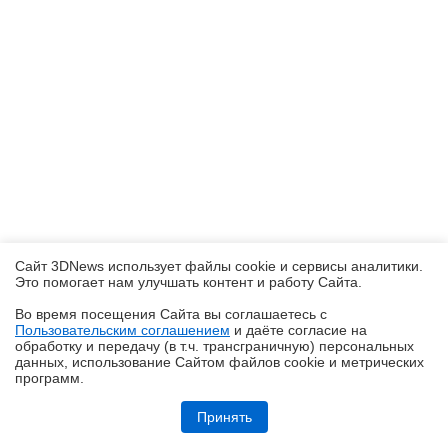
Сайт 3DNews использует файлы cookie и сервисы аналитики.
Это помогает нам улучшать контент и работу Cайта.
Во время посещения Cайта вы соглашаетесь с
Пользовательским соглашением
и даёте согласие на
✖
обработку и передачу (в т.ч. трансграничную) персональных
данных, использование Cайтом файлов cookie и метрических
программ.
Обзор игрового Tandem WOLED-монитора ASUS ROG Strix OLED
XG27AQWMG: запланированный апгрейд
Принять