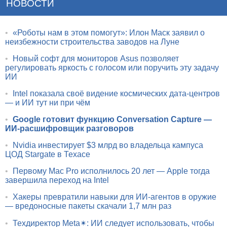
НОВОСТИ
•
«Роботы нам в этом помогут»: Илон Маск заявил о
неизбежности строительства заводов на Луне
•
Новый софт для мониторов Asus позволяет
регулировать яркость с голосом или поручить эту задачу
ИИ
•
Intel показала своё видение космических дата-центров
— и ИИ тут ни при чём
•
Google готовит функцию Conversation Capture —
ИИ-расшифровщик разговоров
•
Nvidia инвестирует $3 млрд во владельца кампуса
ЦОД Stargate в Техасе
•
Первому Mac Pro исполнилось 20 лет — Apple тогда
завершила переход на Intel
•
Хакеры превратили навыки для ИИ-агентов в оружие
— вредоносные пакеты скачали 1,7 млн раз
•
Техдиректор Meta✴: ИИ следует использовать, чтобы