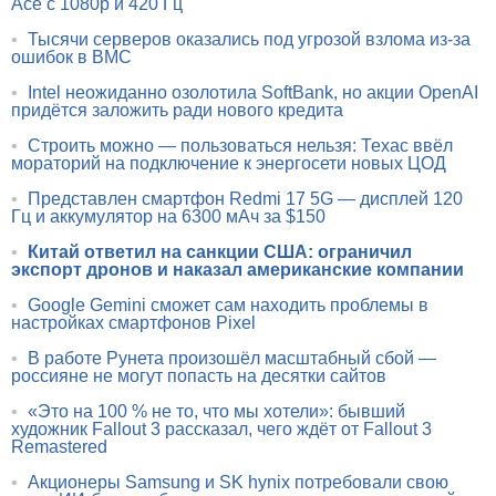
Ace с 1080p и 420 Гц
•
Тысячи серверов оказались под угрозой взлома из-за
ошибок в BMC
•
Intel неожиданно озолотила SoftBank, но акции OpenAI
придётся заложить ради нового кредита
•
Строить можно — пользоваться нельзя: Техас ввёл
мораторий на подключение к энергосети новых ЦОД
•
Представлен смартфон Redmi 17 5G — дисплей 120
Гц и аккумулятор на 6300 мАч за $150
•
Китай ответил на санкции США: ограничил
экспорт дронов и наказал американские компании
•
Google Gemini сможет сам находить проблемы в
настройках смартфонов Pixel
•
В работе Рунета произошёл масштабный сбой —
россияне не могут попасть на десятки сайтов
•
«Это на 100 % не то, что мы хотели»: бывший
художник Fallout 3 рассказал, чего ждёт от Fallout 3
Remastered
•
Акционеры Samsung и SK hynix потребовали свою