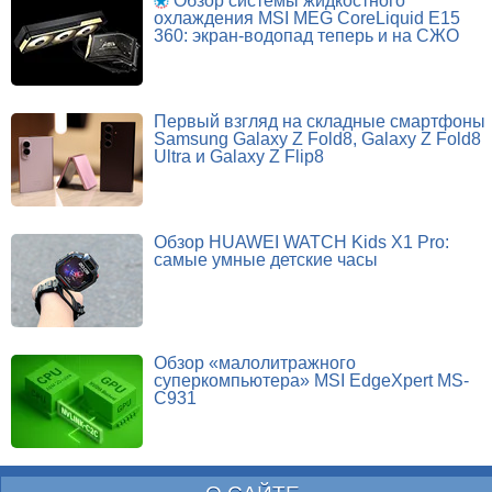
Обзор системы жидкостного
охлаждения MSI MEG CoreLiquid E15
360: экран-водопад теперь и на СЖО
Первый взгляд на складные смартфоны
Samsung Galaxy Z Fold8, Galaxy Z Fold8
Ultra и Galaxy Z Flip8
Обзор HUAWEI WATCH Kids X1 Pro:
самые умные детские часы
Обзор «малолитражного
суперкомпьютера» MSI EdgeXpert MS-
C931