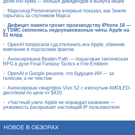
долю ИИ-бума — больше дивидендов и выкупа акций
•
Марсоход Perseverance впервые показал, как Земля
скрылась за спутником Марса
•
Дефицит памяти грозит производству iPhone 18 —
у TSMC скопились недоупакованные чипы Apple на
$1 млрд
•
OpenAI попросила суд отклонить иск Apple, обвинив
компанию в подтасовке фактов
•
Анонсирована Beaten Path — пошаговая тактическая
RPG в духе Final Fantasy Tactics и Fire Emblem
•
OpenAI и Google решили, что будущее ИИ — за
голосом, а не текстом
•
Анонсирован смартфон Vivo S2 с изогнутым AMOLED-
дисплеем по цене от $420
•
«Частный узел» Apple не оправдал название —
уязвимость раскрывает настоящий IP пользователя
НОВОЕ В ОБЗОРАХ