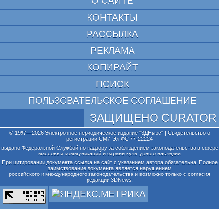
О САЙТЕ
КОНТАКТЫ
РАССЫЛКА
РЕКЛАМА
КОПИРАЙТ
ПОИСК
ПОЛЬЗОВАТЕЛЬСКОЕ СОГЛАШЕНИЕ
ЗАЩИЩЕНО CURATOR
© 1997—2026 Электронное периодическое издание "3ДНьюс" | Свидетельство о
регистрации СМИ Эл ФС 77-22224
выдано Федеральной Службой по надзору за соблюдением законодательства в сфере
массовых коммуникаций и охране культурного наследия
При цитировании документа ссылка на сайт с указанием автора обязательна. Полное
заимствование документа является нарушением
российского и международного законодательства и возможно только с согласия
редакции 3DNews.