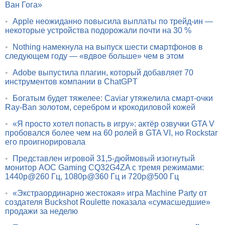
Ван Гога»
•
Apple неожиданно повысила выплаты по трейд-ин —
некоторые устройства подорожали почти на 30 %
•
Nothing намекнула на выпуск шести смартфонов в
следующем году — «вдвое больше» чем в этом
•
Adobe выпустила плагин, который добавляет 70
инструментов компании в ChatGPT
•
Богатым будет тяжелее: Caviar утяжелила смарт-очки
Ray-Ban золотом, серебром и крокодиловой кожей
•
«Я просто хотел попасть в игру»: актёр озвучки GTA V
пробовался более чем на 60 ролей в GTA VI, но Rockstar
его проигнорировала
•
Представлен игровой 31,5-дюймовый изогнутый
монитор AOC Gaming CQ32G4ZA с тремя режимами:
1440p@260 Гц, 1080p@360 Гц и 720p@500 Гц
•
«Экстраординарно жестокая» игра Machine Party от
создателя Buckshot Roulette показала «сумасшедшие»
продажи за неделю