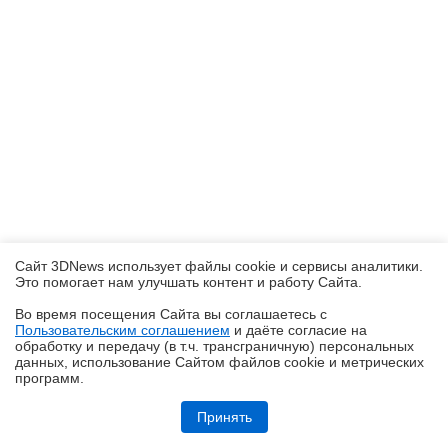
Сайт 3DNews использует файлы cookie и сервисы аналитики.
Это помогает нам улучшать контент и работу Cайта.
Во время посещения Cайта вы соглашаетесь с
Пользовательским соглашением
и даёте согласие на
✖
обработку и передачу (в т.ч. трансграничную) персональных
данных, использование Cайтом файлов cookie и метрических
программ.
Обзор HUAWEI WATCH Kids X1 Pro: самые умные детские часы
Принять