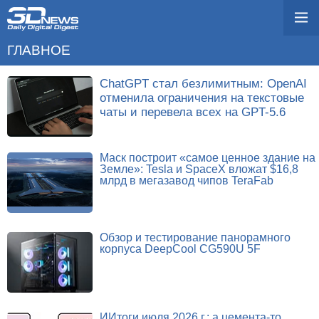
ГЛАВНОЕ
ChatGPT стал безлимитным: OpenAI
отменила ограничения на текстовые
чаты и перевела всех на GPT-5.6
Маск построит «самое ценное здание на
Земле»: Tesla и SpaceX вложат $16,8
млрд в мегазавод чипов TeraFab
Обзор и тестирование панорамного
корпуса DeepCool CG590U 5F
ИИтоги июля 2026 г.: а цемента-то