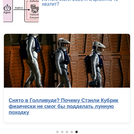
хватит?
Снято в Голливуде? Почему Стэнли Кубрик
физически не смог бы подделать лунную
походку