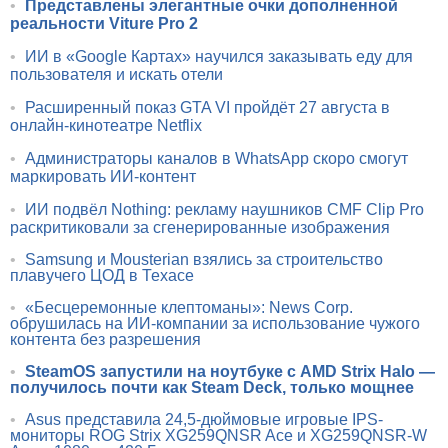
•
Представлены элегантные очки дополненной
реальности Viture Pro 2
•
ИИ в «Google Картах» научился заказывать еду для
пользователя и искать отели
•
Расширенный показ GTA VI пройдёт 27 августа в
онлайн-кинотеатре Netflix
•
Администраторы каналов в WhatsApp скоро смогут
маркировать ИИ-контент
•
ИИ подвёл Nothing: рекламу наушников CMF Clip Pro
раскритиковали за сгенерированные изображения
•
Samsung и Mousterian взялись за строительство
плавучего ЦОД в Техасе
•
«Бесцеремонные клептоманы»: News Corp.
обрушилась на ИИ-компании за использование чужого
контента без разрешения
•
SteamOS запустили на ноутбуке с AMD Strix Halo —
получилось почти как Steam Deck, только мощнее
•
Asus представила 24,5-дюймовые игровые IPS-
мониторы ROG Strix XG259QNSR Ace и XG259QNSR-W