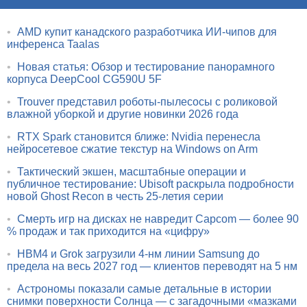
•
AMD купит канадского разработчика ИИ-чипов для
инференса Taalas
•
Новая статья: Обзор и тестирование панорамного
корпуса DeepCool CG590U 5F
•
Trouver представил роботы-пылесосы с роликовой
влажной уборкой и другие новинки 2026 года
•
RTX Spark становится ближе: Nvidia перенесла
нейросетевое сжатие текстур на Windows on Arm
•
Тактический экшен, масштабные операции и
публичное тестирование: Ubisoft раскрыла подробности
новой Ghost Recon в честь 25-летия серии
•
Смерть игр на дисках не навредит Capcom — более 90
% продаж и так приходится на «цифру»
•
HBM4 и Grok загрузили 4-нм линии Samsung до
предела на весь 2027 год — клиентов переводят на 5 нм
•
Астрономы показали самые детальные в истории
снимки поверхности Солнца — с загадочными «мазками