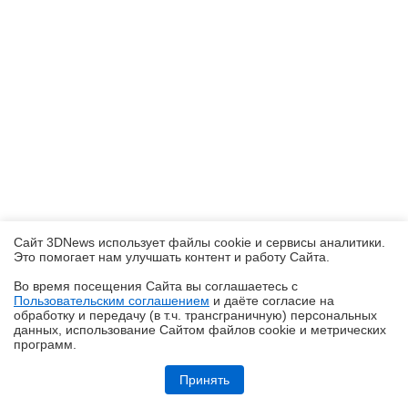
Сайт 3DNews использует файлы cookie и сервисы аналитики.
Это помогает нам улучшать контент и работу Cайта.
Во время посещения Cайта вы соглашаетесь с
Пользовательским соглашением
и даёте согласие на
✖
обработку и передачу (в т.ч. трансграничную) персональных
данных, использование Cайтом файлов cookie и метрических
программ.
Обзор ноутбука HONOR MagicBook 16 2026 (LHC-X) на платформе
Panther Lake
Принять