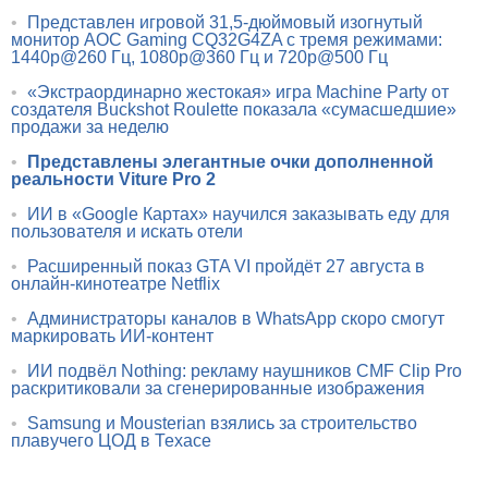
•
Представлен игровой 31,5-дюймовый изогнутый
монитор AOC Gaming CQ32G4ZA с тремя режимами:
1440p@260 Гц, 1080p@360 Гц и 720p@500 Гц
•
«Экстраординарно жестокая» игра Machine Party от
создателя Buckshot Roulette показала «сумасшедшие»
продажи за неделю
•
Представлены элегантные очки дополненной
реальности Viture Pro 2
•
ИИ в «Google Картах» научился заказывать еду для
пользователя и искать отели
•
Расширенный показ GTA VI пройдёт 27 августа в
онлайн-кинотеатре Netflix
•
Администраторы каналов в WhatsApp скоро смогут
маркировать ИИ-контент
•
ИИ подвёл Nothing: рекламу наушников CMF Clip Pro
раскритиковали за сгенерированные изображения
•
Samsung и Mousterian взялись за строительство
плавучего ЦОД в Техасе