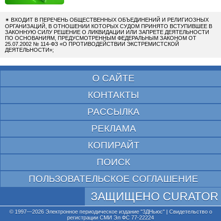
✴
ВХОДИТ В ПЕРЕЧЕНЬ ОБЩЕСТВЕННЫХ ОБЪЕДИНЕНИЙ И РЕЛИГИОЗНЫХ
ОРГАНИЗАЦИЙ, В ОТНОШЕНИИ КОТОРЫХ СУДОМ ПРИНЯТО ВСТУПИВШЕЕ В
ЗАКОННУЮ СИЛУ РЕШЕНИЕ О ЛИКВИДАЦИИ ИЛИ ЗАПРЕТЕ ДЕЯТЕЛЬНОСТИ
ПО ОСНОВАНИЯМ, ПРЕДУСМОТРЕННЫМ ФЕДЕРАЛЬНЫМ ЗАКОНОМ ОТ
25.07.2002 № 114-ФЗ «О ПРОТИВОДЕЙСТВИИ ЭКСТРЕМИСТСКОЙ
ДЕЯТЕЛЬНОСТИ»;
О САЙТЕ
КОНТАКТЫ
РАССЫЛКА
РЕКЛАМА
КОПИРАЙТ
ПОИСК
ПОЛЬЗОВАТЕЛЬСКОЕ СОГЛАШЕНИЕ
ЗАЩИЩЕНО CURATOR
© 1997—2026 Электронное периодическое издание "3ДНьюс" | Свидетельство о
регистрации СМИ Эл ФС 77-22224