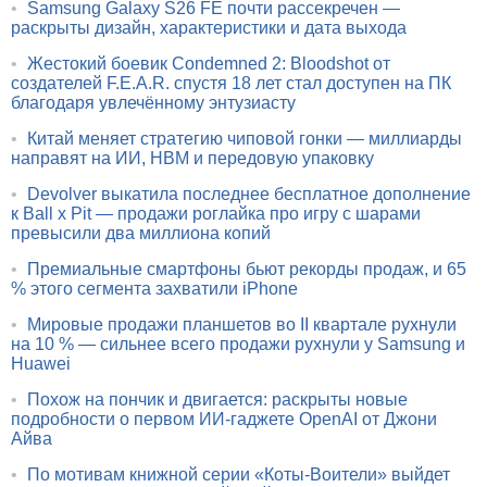
•
Samsung Galaxy S26 FE почти рассекречен —
раскрыты дизайн, характеристики и дата выхода
•
Жестокий боевик Condemned 2: Bloodshot от
создателей F.E.A.R. спустя 18 лет стал доступен на ПК
благодаря увлечённому энтузиасту
•
Китай меняет стратегию чиповой гонки — миллиарды
направят на ИИ, HBM и передовую упаковку
•
Devolver выкатила последнее бесплатное дополнение
к Ball x Pit — продажи роглайка про игру с шарами
превысили два миллиона копий
•
Премиальные смартфоны бьют рекорды продаж, и 65
% этого сегмента захватили iPhone
•
Мировые продажи планшетов во II квартале рухнули
на 10 % — сильнее всего продажи рухнули у Samsung и
Huawei
•
Похож на пончик и двигается: раскрыты новые
подробности о первом ИИ-гаджете OpenAI от Джони
Айва
•
По мотивам книжной серии «Коты-Воители» выйдет