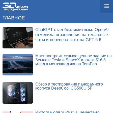
ГЛАВНОЕ
ChatGPT стал безлимитным: OpenAI
отменила ограничения на текстовые
чаты и перевела всех на GPT-5.6
Маск построит «самое ценное здание на
Земле»: Tesla и SpaceX вложат $16,8
млрд в мегазавод чипов TeraFab
Обзор и тестирование панорамного
корпуса DeepCool CG590U 5F
ИИтоги июля 2026 г.: а цемента-то