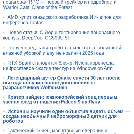
пошаговая RPG — первый трейлер и подробности
Warrior Cats: Clans of the Forest
•
AMD купит канадского разработчика ИИ-чипов для
инференса Taalas
•
Новая статья: Обзор и тестирование панорамного
корпуса DeepCool CG590U 5F
•
Trouver представил роботы-пылесосы с роликовой
влажной уборкой и другие новинки 2026 года
•
RTX Spark становится ближе: Nvidia перенесла
нейросетевое сжатие текстур на Windows on Arm
•
Легендарный шутер Quake спустя 30 лет после
выхода получил новое дополнение от
разработчиков Wolfenstein
•
Кратер найден: южнокорейский зонд первым
заснял след от падения Falcon 9 на Луну
•
Испанцы научили один объектив видеть объём —
создан необычный нейроморфный датчик для
роботов
•
Тактический экшен, масштабные операции и