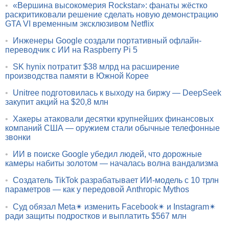
•
«Вершина высокомерия Rockstar»: фанаты жёстко
раскритиковали решение сделать новую демонстрацию
GTA VI временным эксклюзивом Netflix
•
Инженеры Google создали портативный офлайн-
переводчик с ИИ на Raspberry Pi 5
•
SK hynix потратит $38 млрд на расширение
производства памяти в Южной Корее
•
Unitree подготовилась к выходу на биржу — DeepSeek
закупит акций на $20,8 млн
•
Хакеры атаковали десятки крупнейших финансовых
компаний США — оружием стали обычные телефонные
звонки
•
ИИ в поиске Google убедил людей, что дорожные
камеры набиты золотом — началась волна вандализма
•
Создатель TikTok разрабатывает ИИ-модель с 10 трлн
параметров — как у передовой Anthropic Mythos
•
Суд обязал Meta✴ изменить Facebook✴ и Instagram✴
ради защиты подростков и выплатить $567 млн