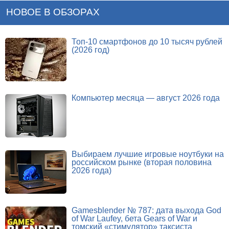
НОВОЕ В ОБЗОРАХ
Топ-10 смартфонов до 10 тысяч рублей
(2026 год)
Компьютер месяца — август 2026 года
Выбираем лучшие игровые ноутбуки на
российском рынке (вторая половина
2026 года)
Gamesblender № 787: дата выхода God
of War Laufey, бета Gears of War и
томский «стимулятор» таксиста