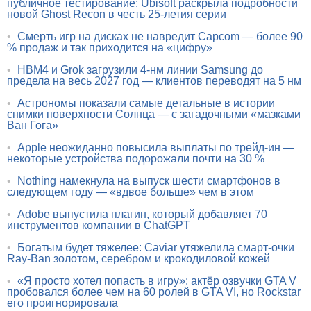
публичное тестирование: Ubisoft раскрыла подробности
новой Ghost Recon в честь 25-летия серии
•
Смерть игр на дисках не навредит Capcom — более 90
% продаж и так приходится на «цифру»
•
HBM4 и Grok загрузили 4-нм линии Samsung до
предела на весь 2027 год — клиентов переводят на 5 нм
•
Астрономы показали самые детальные в истории
снимки поверхности Солнца — с загадочными «мазками
Ван Гога»
•
Apple неожиданно повысила выплаты по трейд-ин —
некоторые устройства подорожали почти на 30 %
•
Nothing намекнула на выпуск шести смартфонов в
следующем году — «вдвое больше» чем в этом
•
Adobe выпустила плагин, который добавляет 70
инструментов компании в ChatGPT
•
Богатым будет тяжелее: Caviar утяжелила смарт-очки
Ray-Ban золотом, серебром и крокодиловой кожей
•
«Я просто хотел попасть в игру»: актёр озвучки GTA V
пробовался более чем на 60 ролей в GTA VI, но Rockstar
его проигнорировала