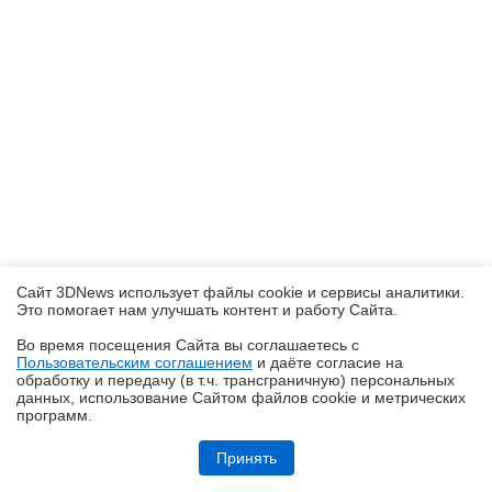
Сайт 3DNews использует файлы cookie и сервисы аналитики.
Это помогает нам улучшать контент и работу Cайта.
Во время посещения Cайта вы соглашаетесь с
Пользовательским соглашением
и даёте согласие на
✖
обработку и передачу (в т.ч. трансграничную) персональных
данных, использование Cайтом файлов cookie и метрических
программ.
Обзор HUAWEI MatePad SE 11" (2026): тонкий металлический
планшет с раритетной начинкой
Принять