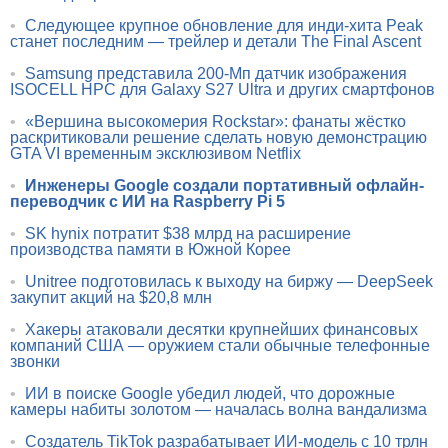
•
Следующее крупное обновление для инди-хита Peak
станет последним — трейлер и детали The Final Ascent
•
Samsung представила 200-Мп датчик изображения
ISOCELL HPC для Galaxy S27 Ultra и других смартфонов
•
«Вершина высокомерия Rockstar»: фанаты жёстко
раскритиковали решение сделать новую демонстрацию
GTA VI временным эксклюзивом Netflix
•
Инженеры Google создали портативный офлайн-
переводчик с ИИ на Raspberry Pi 5
•
SK hynix потратит $38 млрд на расширение
производства памяти в Южной Корее
•
Unitree подготовилась к выходу на биржу — DeepSeek
закупит акций на $20,8 млн
•
Хакеры атаковали десятки крупнейших финансовых
компаний США — оружием стали обычные телефонные
звонки
•
ИИ в поиске Google убедил людей, что дорожные
камеры набиты золотом — началась волна вандализма
•
Создатель TikTok разрабатывает ИИ-модель с 10 трлн