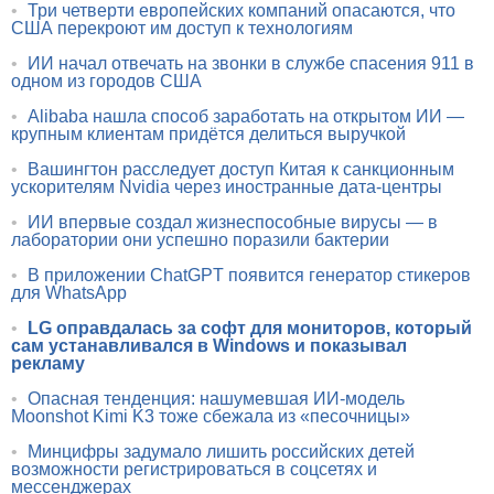
•
Три четверти европейских компаний опасаются, что
США перекроют им доступ к технологиям
•
ИИ начал отвечать на звонки в службе спасения 911 в
одном из городов США
•
Alibaba нашла способ заработать на открытом ИИ —
крупным клиентам придётся делиться выручкой
•
Вашингтон расследует доступ Китая к санкционным
ускорителям Nvidia через иностранные дата-центры
•
ИИ впервые создал жизнеспособные вирусы — в
лаборатории они успешно поразили бактерии
•
В приложении ChatGPT появится генератор стикеров
для WhatsApp
•
LG оправдалась за софт для мониторов, который
сам устанавливался в Windows и показывал
рекламу
•
Опасная тенденция: нашумевшая ИИ-модель
Moonshot Kimi K3 тоже сбежала из «песочницы»
•
Минцифры задумало лишить российских детей
возможности регистрироваться в соцсетях и
мессенджерах