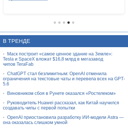
В ТРЕНДЕ
•
Маск построит «самое ценное здание на Земле»:
Tesla и SpaceX вложат $16,8 млрд в мегазавод
чипов TeraFab
•
ChatGPT стал безлимитным: OpenAI отменила
ограничения на текстовые чаты и перевела всех на GPT-
5.6
•
Виновником сбоя в Рунете оказался «Ростелеком»
•
Руководитель Huawei рассказал, как Китай научился
создавать чипы с первой попытки
•
OpenAI приостановила разработку ИИ-модели Astra —
она оказалась слишком умной