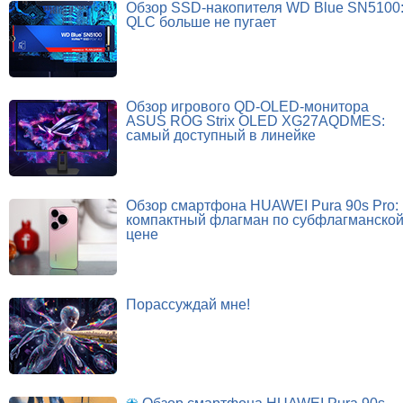
Обзор SSD-накопителя WD Blue SN5100
QLC больше не пугает
Обзор игрового QD-OLED-монитора
ASUS ROG Strix OLED XG27AQDMES:
самый доступный в линейке
Обзор смартфона HUAWEI Pura 90s Pro:
компактный флагман по субфлагманско
цене
Порассуждай мне!