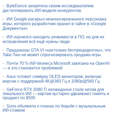
•
ByteDance запретила своим исследователям
дистиллировать ИИ-модели конкурентов
•
ИИ Google раскрыл неанонсированного персонажа
игры, которого разработчик хранил в тайне в «Google
Документах»
•
ИИ научился находить уязвимости в ПО, но для их
исправления всё ещё нужны люди
•
Предзаказы GTA VI «настолько беспрецедентны», что
Take-Two не может спрогнозировать продажи игры
•
Почти 70 % ИИ-бизнеса Microsoft завязано на OpenAI
— и это становится проблемой
•
Asus готовит семёрку OLED-мониторов, включая
версии с поддержкой 4K@360 Гц и 1080p@560 Гц
•
GeForce RTX 2080 Ti неожиданно стали хитом для
локального ИИ — картам кустарно удваивают память и
продают по $500
•
Suno объявила о планах по борьбе с музыкальным
ИИ-спамом