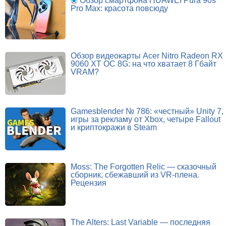
Обзор смартфона HUAWEI Pura 90s
Pro Max: красота повсюду
Обзор видеокарты Acer Nitro Radeon RX
9060 XT OC 8G: на что хватает 8 Гбайт
VRAM?
Gamesblender № 786: «честный» Unity 7,
игры за рекламу от Xbox, четыре Fallout
и криптокражи в Steam
Moss: The Forgotten Relic — сказочный
сборник, сбежавший из VR-плена.
Рецензия
The Alters: Last Variable — последняя