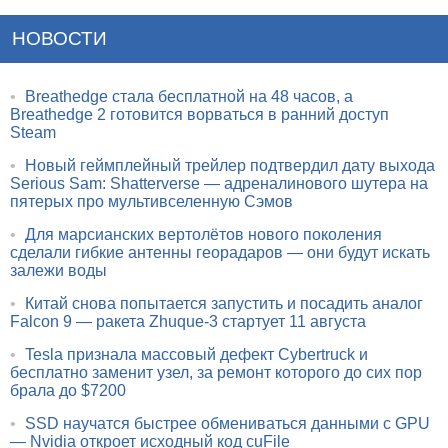
НОВОСТИ
•
Breathedge стала бесплатной на 48 часов, а
Breathedge 2 готовится ворваться в ранний доступ
Steam
•
Новый геймплейный трейлер подтвердил дату выхода
Serious Sam: Shatterverse — адреналинового шутера на
пятерых про мультивселенную Сэмов
•
Для марсианских вертолётов нового поколения
сделали гибкие антенны георадаров — они будут искать
залежи воды
•
Китай снова попытается запустить и посадить аналог
Falcon 9 — ракета Zhuque-3 стартует 11 августа
•
Tesla признала массовый дефект Cybertruck и
бесплатно заменит узел, за ремонт которого до сих пор
брала до $7200
•
SSD научатся быстрее обмениваться данными с GPU
— Nvidia откроет исходный код cuFile