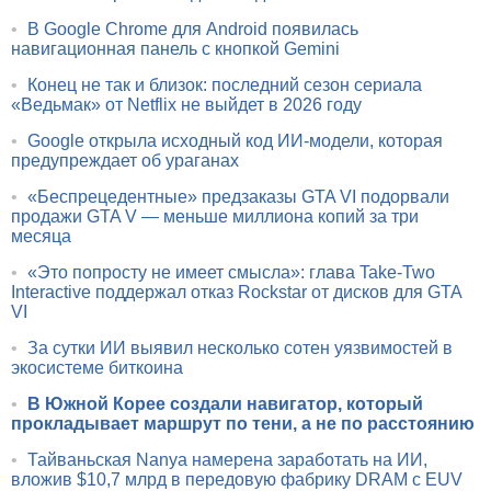
•
В Google Chrome для Android появилась
навигационная панель с кнопкой Gemini
•
Конец не так и близок: последний сезон сериала
«Ведьмак» от Netflix не выйдет в 2026 году
•
Google открыла исходный код ИИ-модели, которая
предупреждает об ураганах
•
«Беспрецедентные» предзаказы GTA VI подорвали
продажи GTA V — меньше миллиона копий за три
месяца
•
«Это попросту не имеет смысла»: глава Take-Two
Interactive поддержал отказ Rockstar от дисков для GTA
VI
•
За сутки ИИ выявил несколько сотен уязвимостей в
экосистеме биткоина
•
В Южной Корее создали навигатор, который
прокладывает маршрут по тени, а не по расстоянию
•
Тайваньская Nanya намерена заработать на ИИ,
вложив $10,7 млрд в передовую фабрику DRAM с EUV