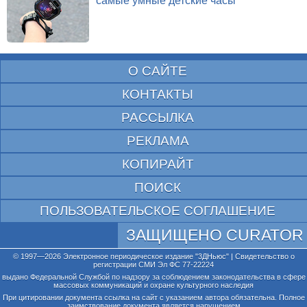
самые умные детские часы
О САЙТЕ
КОНТАКТЫ
РАССЫЛКА
РЕКЛАМА
КОПИРАЙТ
ПОИСК
ПОЛЬЗОВАТЕЛЬСКОЕ СОГЛАШЕНИЕ
ЗАЩИЩЕНО CURATOR
© 1997—2026 Электронное периодическое издание "3ДНьюс" | Свидетельство о
регистрации СМИ Эл ФС 77-22224
выдано Федеральной Службой по надзору за соблюдением законодательства в сфере
массовых коммуникаций и охране культурного наследия
При цитировании документа ссылка на сайт с указанием автора обязательна. Полное
заимствование документа является нарушением