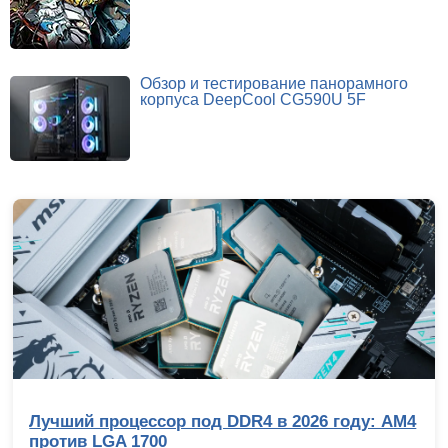
Обзор и тестирование панорамного
корпуса DeepCool CG590U 5F
Лучший процессор под DDR4 в 2026 году: AM4
против LGA 1700