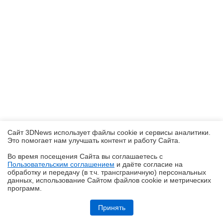
Сайт 3DNews использует файлы cookie и сервисы аналитики.
Это помогает нам улучшать контент и работу Cайта.
Во время посещения Cайта вы соглашаетесь с
Пользовательским соглашением
и даёте согласие на
✖
обработку и передачу (в т.ч. трансграничную) персональных
данных, использование Cайтом файлов cookie и метрических
программ.
Обзор Infinix GT 50 Pro: геймерский смартфон со встроенной СЖО
Принять