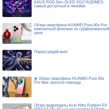
ASUS ROG Strix OLED XG27AQDMES:
самый доступный в линейке
Обзор смартфона HUAWEI Pura 90s Pro:
компактный флагман по субфлагманско
цене
Порассуждай мне!
Обзор смартфона HUAWEI Pura 90s
Pro Max: красота повсюду
Обзор видеокарты Acer Nitro Radeon RX