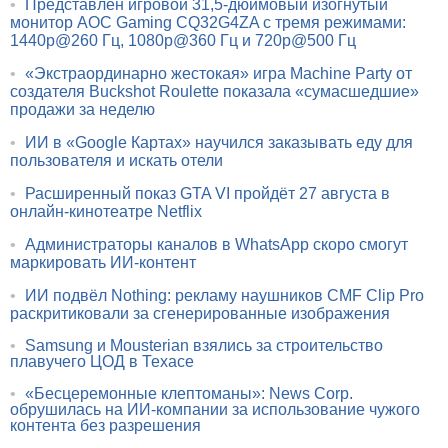
•
Представлен игровой 31,5-дюймовый изогнутый
монитор AOC Gaming CQ32G4ZA с тремя режимами:
1440p@260 Гц, 1080p@360 Гц и 720p@500 Гц
•
«Экстраординарно жестокая» игра Machine Party от
создателя Buckshot Roulette показала «сумасшедшие»
продажи за неделю
•
ИИ в «Google Картах» научился заказывать еду для
пользователя и искать отели
•
Расширенный показ GTA VI пройдёт 27 августа в
онлайн-кинотеатре Netflix
•
Администраторы каналов в WhatsApp скоро смогут
маркировать ИИ-контент
•
ИИ подвёл Nothing: рекламу наушников CMF Clip Pro
раскритиковали за сгенерированные изображения
•
Samsung и Mousterian взялись за строительство
плавучего ЦОД в Техасе
•
«Бесцеремонные клептоманы»: News Corp.
обрушилась на ИИ-компании за использование чужого
контента без разрешения