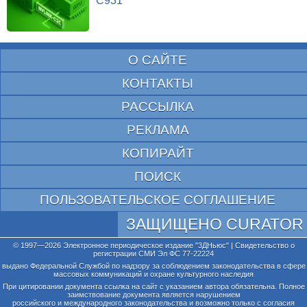
C931
О САЙТЕ
КОНТАКТЫ
РАССЫЛКА
РЕКЛАМА
КОПИРАЙТ
ПОИСК
ПОЛЬЗОВАТЕЛЬСКОЕ СОГЛАШЕНИЕ
ЗАЩИЩЕНО CURATOR
© 1997—2026 Электронное периодическое издание "3ДНьюс" | Свидетельство о
регистрации СМИ Эл ФС 77-22224
выдано Федеральной Службой по надзору за соблюдением законодательства в сфере
массовых коммуникаций и охране культурного наследия
При цитировании документа ссылка на сайт с указанием автора обязательна. Полное
заимствование документа является нарушением
российского и международного законодательства и возможно только с согласия