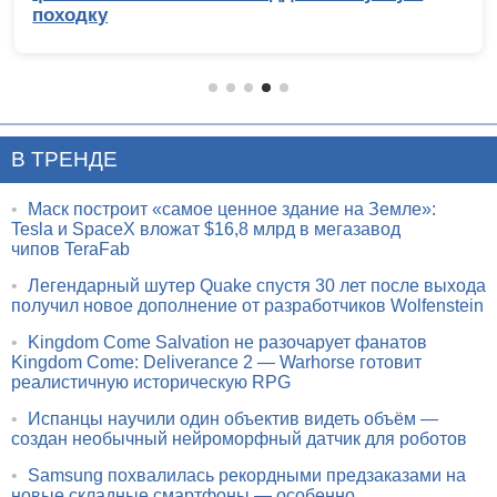
походку
В ТРЕНДЕ
•
Маск построит «самое ценное здание на Земле»:
Tesla и SpaceX вложат $16,8 млрд в мегазавод
чипов TeraFab
•
Легендарный шутер Quake спустя 30 лет после выхода
получил новое дополнение от разработчиков Wolfenstein
•
Kingdom Come Salvation не разочарует фанатов
Kingdom Come: Deliverance 2 — Warhorse готовит
реалистичную историческую RPG
•
Испанцы научили один объектив видеть объём —
создан необычный нейроморфный датчик для роботов
•
Samsung похвалилась рекордными предзаказами на
новые складные смартфоны — особенно