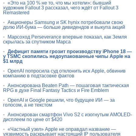
•
«Это на 100 % не то, что мы хотели»: бывший
художник Fallout 3 рассказал, чего ждёт от Fallout 3
Remastered
•
Акционеры Samsung и SK hynix потребовали свою
долю ИИ-бума — больше дивидендов и выкупа акций
•
Марсоход Perseverance впервые показал, как Земля
скрылась за спутником Марса
•
Дефицит памяти грозит производству iPhone 18 —
у TSMC скопились недоупакованные чипы Apple на
$1 млрд
•
OpenAI попросила суд отклонить иск Apple, обвинив
компанию в подтасовке фактов
•
Анонсирована Beaten Path — пошаговая тактическая
RPG в духе Final Fantasy Tactics и Fire Emblem
•
OpenAI и Google решили, что будущее ИИ — за
голосом, а не текстом
•
Анонсирован смартфон Vivo S2 с изогнутым AMOLED-
дисплеем по цене от $420
•
«Частный узел» Apple не оправдал название —
уязвимость раскрывает настоящий IP пользователя