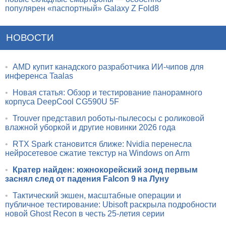
популярен «паспортный» Galaxy Z Fold8
НОВОСТИ
•
AMD купит канадского разработчика ИИ-чипов для
инференса Taalas
•
Новая статья: Обзор и тестирование панорамного
корпуса DeepCool CG590U 5F
•
Trouver представил роботы-пылесосы с роликовой
влажной уборкой и другие новинки 2026 года
•
RTX Spark становится ближе: Nvidia перенесла
нейросетевое сжатие текстур на Windows on Arm
•
Кратер найден: южнокорейский зонд первым
заснял след от падения Falcon 9 на Луну
•
Тактический экшен, масштабные операции и
публичное тестирование: Ubisoft раскрыла подробности
новой Ghost Recon в честь 25-летия серии