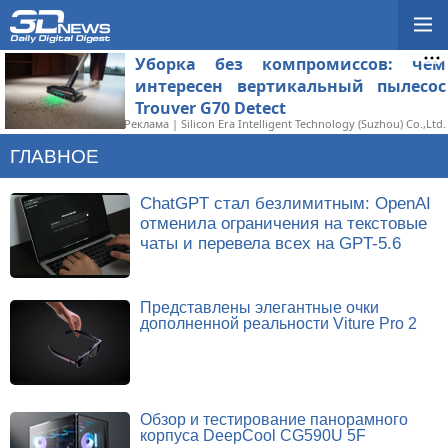
Уборка без компромиссов: чем
интересен вертикальный пылесос
Trouver G70 Detect
Реклама | Silicon Era Intelligent Technology (Suzhou) Co.,Ltd.
ГЛАВНОЕ
ChatGPT стал безлимитным: OpenAI
отменила ограничения на текстовые
чаты и перевела всех на GPT-5.6
Представлены элегантные очки
дополненной реальности Viture Pro 2
Обзор и тестирование панорамного
корпуса DeepCool CG590U 5F