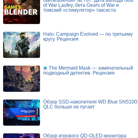
Gamesblender № 787: дата выхода God
of War Laufey, бета Gears of War и
томский «стимулятор» таксиста
Halo: Campaign Evolved — по третьему
кругу. Рецензия
The Mermaid Mask — замечательный
подводный детектив. Рецензия
Обзор SSD-накопителя WD Blue SN5100
QLC больше не пугает
Обзор игрового QD-OLED-монитора