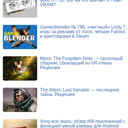
9060 XT OC 8G: на что хватает 8 Гбайт
VRAM?
Gamesblender № 786: «честный» Unity 7,
игры за рекламу от Xbox, четыре Fallout
и криптокражи в Steam
Moss: The Forgotten Relic — сказочный
сборник, сбежавший из VR-плена.
Рецензия
The Alters: Last Variable — последняя
тайна. Рецензия
Хочу всё знать: обзор ИИ-приложений с
функцией умной камеры для Android