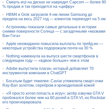
•
Смерть игр на дисках не навредит Capcom — более 90
% продаж и так приходится на «цифру»
•
HBM4 и Grok загрузили 4-нм линии Samsung до
предела на весь 2027 год — клиентов переводят на 5 нм
•
Астрономы показали самые детальные в истории
снимки поверхности Солнца — с загадочными «мазками
Ван Гога»
•
Apple неожиданно повысила выплаты по трейд-ин —
некоторые устройства подорожали почти на 30 %
•
Nothing намекнула на выпуск шести смартфонов в
следующем году — «вдвое больше» чем в этом
•
Adobe выпустила плагин, который добавляет 70
инструментов компании в ChatGPT
•
Богатым будет тяжелее: Caviar утяжелила смарт-очки
Ray-Ban золотом, серебром и крокодиловой кожей
•
«Я просто хотел попасть в игру»: актёр озвучки GTA V
пробовался более чем на 60 ролей в GTA VI, но Rockstar
его проигнорировала