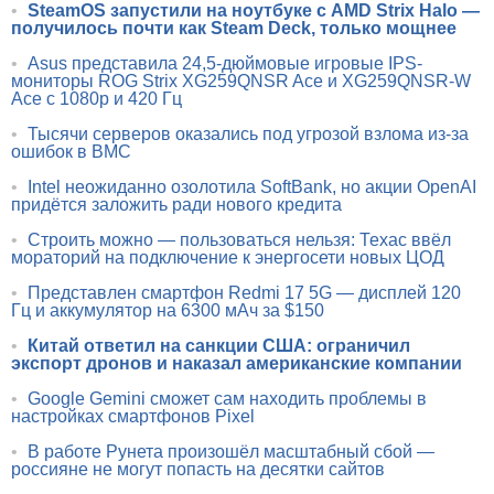
•
SteamOS запустили на ноутбуке с AMD Strix Halo —
получилось почти как Steam Deck, только мощнее
•
Asus представила 24,5-дюймовые игровые IPS-
мониторы ROG Strix XG259QNSR Ace и XG259QNSR-W
Ace с 1080p и 420 Гц
•
Тысячи серверов оказались под угрозой взлома из-за
ошибок в BMC
•
Intel неожиданно озолотила SoftBank, но акции OpenAI
придётся заложить ради нового кредита
•
Строить можно — пользоваться нельзя: Техас ввёл
мораторий на подключение к энергосети новых ЦОД
•
Представлен смартфон Redmi 17 5G — дисплей 120
Гц и аккумулятор на 6300 мАч за $150
•
Китай ответил на санкции США: ограничил
экспорт дронов и наказал американские компании
•
Google Gemini сможет сам находить проблемы в
настройках смартфонов Pixel
•
В работе Рунета произошёл масштабный сбой —
россияне не могут попасть на десятки сайтов