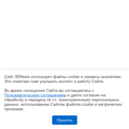
Сайт 3DNews использует файлы cookie и сервисы аналитики.
Это помогает нам улучшать контент и работу Cайта.
Во время посещения Cайта вы соглашаетесь с
Пользовательским соглашением
и даёте согласие на
✖
обработку и передачу (в т.ч. трансграничную) персональных
данных, использование Cайтом файлов cookie и метрических
программ.
Обзор игрового Tandem WOLED-монитора ASUS ROG Strix OLED
XG27AQWMG: запланированный апгрейд
Принять