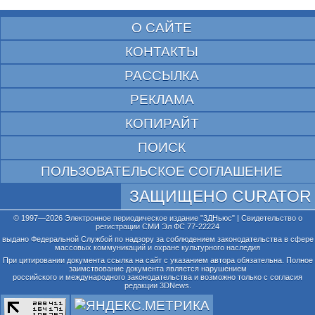
О САЙТЕ
КОНТАКТЫ
РАССЫЛКА
РЕКЛАМА
КОПИРАЙТ
ПОИСК
ПОЛЬЗОВАТЕЛЬСКОЕ СОГЛАШЕНИЕ
ЗАЩИЩЕНО CURATOR
© 1997—2026 Электронное периодическое издание "3ДНьюс" | Свидетельство о
регистрации СМИ Эл ФС 77-22224
выдано Федеральной Службой по надзору за соблюдением законодательства в сфере
массовых коммуникаций и охране культурного наследия
При цитировании документа ссылка на сайт с указанием автора обязательна. Полное
заимствование документа является нарушением
российского и международного законодательства и возможно только с согласия
редакции 3DNews.