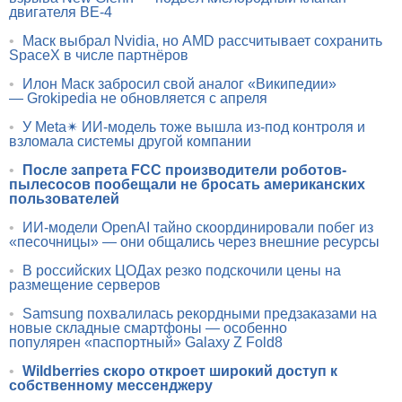
двигателя BE-4
•
Маск выбрал Nvidia, но AMD рассчитывает сохранить
SpaceX в числе партнёров
•
Илон Маск забросил свой аналог «Википедии»
— Grokipedia не обновляется с апреля
•
У Meta✴ ИИ-модель тоже вышла из-под контроля и
взломала системы другой компании
•
После запрета FCC производители роботов-
пылесосов пообещали не бросать американских
пользователей
•
ИИ-модели OpenAI тайно скоординировали побег из
«песочницы» — они общались через внешние ресурсы
•
В российских ЦОДах резко подскочили цены на
размещение серверов
•
Samsung похвалилась рекордными предзаказами на
новые складные смартфоны — особенно
популярен «паспортный» Galaxy Z Fold8
•
Wildberries скоро откроет широкий доступ к
собственному мессенджеру