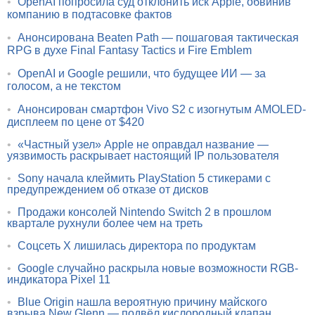
•
OpenAI попросила суд отклонить иск Apple, обвинив
компанию в подтасовке фактов
•
Анонсирована Beaten Path — пошаговая тактическая
RPG в духе Final Fantasy Tactics и Fire Emblem
•
OpenAI и Google решили, что будущее ИИ — за
голосом, а не текстом
•
Анонсирован смартфон Vivo S2 с изогнутым AMOLED-
дисплеем по цене от $420
•
«Частный узел» Apple не оправдал название —
уязвимость раскрывает настоящий IP пользователя
•
Sony начала клеймить PlayStation 5 стикерами с
предупреждением об отказе от дисков
•
Продажи консолей Nintendo Switch 2 в прошлом
квартале рухнули более чем на треть
•
Соцсеть X лишилась директора по продуктам
•
Google случайно раскрыла новые возможности RGB-
индикатора Pixel 11
•
Blue Origin нашла вероятную причину майского
взрыва New Glenn — подвёл кислородный клапан