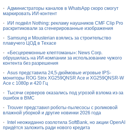
•
Администраторы каналов в WhatsApp скоро смогут
маркировать ИИ-контент
•
ИИ подвёл Nothing: рекламу наушников CMF Clip Pro
раскритиковали за сгенерированные изображения
•
Samsung и Mousterian взялись за строительство
плавучего ЦОД в Техасе
•
«Бесцеремонные клептоманы»: News Corp.
обрушилась на ИИ-компании за использование чужого
контента без разрешения
•
Asus представила 24,5-дюймовые игровые IPS-
мониторы ROG Strix XG259QNSR Ace и XG259QNSR-W
Ace с 1080p и 420 Гц
•
Тысячи серверов оказались под угрозой взлома из-за
ошибок в BMC
•
Trouver представил роботы-пылесосы с роликовой
влажной уборкой и другие новинки 2026 года
•
Intel неожиданно озолотила SoftBank, но акции OpenAI
придётся заложить ради нового кредита