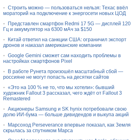
•
Строить можно — пользоваться нельзя: Техас ввёл
мораторий на подключение к энергосети новых ЦОД
•
Представлен смартфон Redmi 17 5G — дисплей 120
Гц и аккумулятор на 6300 мАч за $150
•
Китай ответил на санкции США: ограничил экспорт
дронов и наказал американские компании
•
Google Gemini сможет сам находить проблемы в
настройках смартфонов Pixel
•
В работе Рунета произошёл масштабный сбой —
россияне не могут попасть на десятки сайтов
•
«Это на 100 % не то, что мы хотели»: бывший
художник Fallout 3 рассказал, чего ждёт от Fallout 3
Remastered
•
Акционеры Samsung и SK hynix потребовали свою
долю ИИ-бума — больше дивидендов и выкупа акций
•
Марсоход Perseverance впервые показал, как Земля
скрылась за спутником Марса