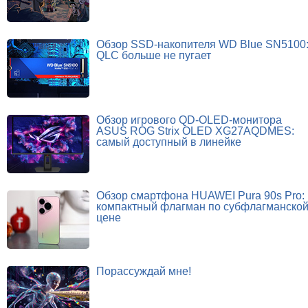
Обзор SSD-накопителя WD Blue SN5100
QLC больше не пугает
Обзор игрового QD-OLED-монитора
ASUS ROG Strix OLED XG27AQDMES:
самый доступный в линейке
Обзор смартфона HUAWEI Pura 90s Pro:
компактный флагман по субфлагманско
цене
Порассуждай мне!