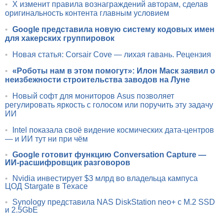
•
X изменит правила вознаграждений авторам, сделав
оригинальность контента главным условием
•
Google представила новую систему кодовых имен
для хакерских группировок
•
Новая статья: Corsair Cove — лихая гавань. Рецензия
•
«Роботы нам в этом помогут»: Илон Маск заявил о
неизбежности строительства заводов на Луне
•
Новый софт для мониторов Asus позволяет
регулировать яркость с голосом или поручить эту задачу
ИИ
•
Intel показала своё видение космических дата-центров
— и ИИ тут ни при чём
•
Google готовит функцию Conversation Capture —
ИИ-расшифровщик разговоров
•
Nvidia инвестирует $3 млрд во владельца кампуса
ЦОД Stargate в Техасе
•
Synology представила NAS DiskStation neo+ с M.2 SSD
и 2.5GbE