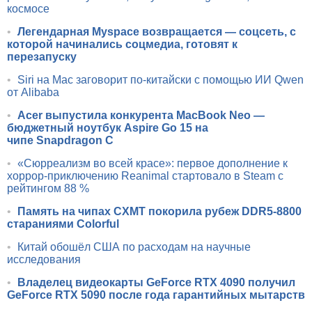
космосе
•
Легендарная Myspace возвращается — соцсеть, с
которой начинались соцмедиа, готовят к
перезапуску
•
Siri на Mac заговорит по-китайски с помощью ИИ Qwen
от Alibaba
•
Acer выпустила конкурента MacBook Neo —
бюджетный ноутбук Aspire Go 15 на
чипе Snapdragon C
•
«Сюрреализм во всей красе»: первое дополнение к
хоррор-приключению Reanimal стартовало в Steam с
рейтингом 88 %
•
Память на чипах CXMT покорила рубеж DDR5-8800
стараниями Colorful
•
Китай обошёл США по расходам на научные
исследования
•
Владелец видеокарты GeForce RTX 4090 получил
GeForce RTX 5090 после года гарантийных мытарств