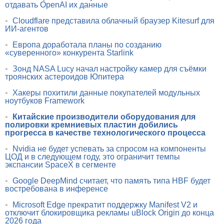
отдавать OpenAI их данные
•
Cloudflare представила облачный браузер Kitesurf для
ИИ-агентов
•
Европа доработала планы по созданию
«суверенного» конкурента Starlink
•
Зонд NASA Lucy начал настройку камер для съёмки
троянских астероидов Юпитера
•
Хакеры похитили данные покупателей модульных
ноутбуков Framework
•
Китайские производители оборудования для
полировки кремниевых пластин добились
прогресса в качестве технологического процесса
•
Nvidia не будет успевать за спросом на компоненты
ЦОД и в следующем году, это ограничит темпы
экспансии SpaceX в сегменте
•
Google DeepMind считает, что память типа HBF будет
востребована в инференсе
•
Microsoft Edge прекратит поддержку Manifest V2 и
отключит блокировщика рекламы uBlock Origin до конца
2026 года