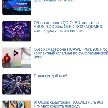
QLC больше не пугает
Обзор игрового QD-OLED-монитора
ASUS ROG Strix OLED XG27AQDMES:
самый доступный в линейке
Обзор смартфона HUAWEI Pura 90s Pro:
компактный флагман по субфлагманско
цене
Порассуждай мне!
Обзор смартфона HUAWEI Pura 90s
Pro Max: красота повсюду