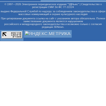
© 1997—2026 Электронное периодическое издание "3ДНьюс" | Свидетельство о
регистрации СМИ Эл ФС 77-22224
выдано Федеральной Службой по надзору за соблюдением законодательства в сфере
массовых коммуникаций и охране культурного наследия
При цитировании документа ссылка на сайт с указанием автора обязательна. Полное
заимствование документа является нарушением
российского и международного законодательства и возможно только с согласия
редакции 3DNews.