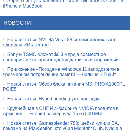
•
Apple хочет устанавливать китайскую память CXMT в
iPhone и MacBook
НОВОСТИ
•
Новая статья: NVIDIA Vera: 88 «олимпийских» Arm-
ядер для ИИ-агентов
•
Sony и TSMC вложат $6,3 млрд в совместное
предприятие по производству датчиков изображений
•
Приложение «Погода» в Windows 11 заподозрили в
чрезмерном потреблении памяти — больше 1 Гбайт
•
Новая статья: Обзор блока питания MSI PRO A1000PL
PCIE5
•
Новая статья: Hybrid bonding уже повсюду
•
Крупнейшая в СНГ ИИ-фабрика NVIDIA появится в
Армении — Firebird развернула 15 из 300 МВт
•
Новая статья: Gamesblender 788: шейхи купили EA,
реклама на PlayStation, кто убил Midnight Club, Nvidia в