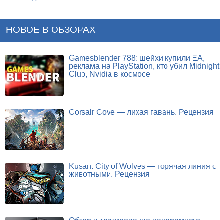
НОВОЕ В ОБЗОРАХ
Gamesblender 788: шейхи купили EA,
реклама на PlayStation, кто убил Midnight
Club, Nvidia в космосе
Corsair Cove — лихая гавань. Рецензия
Kusan: City of Wolves — горячая линия с
животными. Рецензия