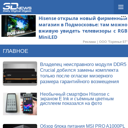
Hisense открыла новый фирменный
магазин в Подмосковье: там можно
вживую увидеть телевизоры с RGB
MiniLED
Реклама | ООО "Горенье БТ"
ГЛАВНОЕ
Владелец неисправного модуля DDR5
Crucial добился замены комплекта
только после огласки мизерного
размера гарантийного возмещения
Необычный смартфон Hisense с
экраном E Ink и съёмным цветным
дисплеем показался на фото
Обзор блока питания MSI PRO A1000PL