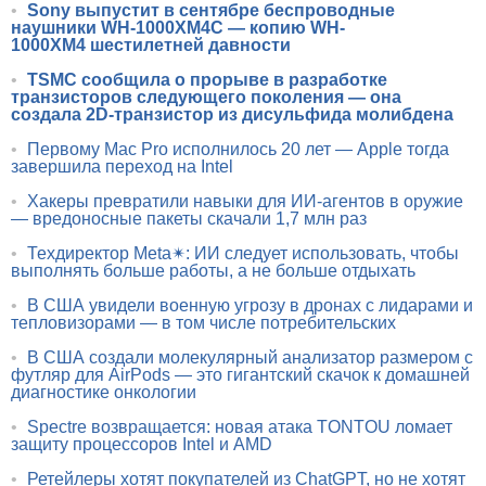
•
Sony выпустит в сентябре беспроводные
наушники WH-1000XM4C — копию WH-
1000XM4 шестилетней давности
•
TSMC сообщила о прорыве в разработке
транзисторов следующего поколения — она
создала 2D-транзистор из дисульфида молибдена
•
Первому Mac Pro исполнилось 20 лет — Apple тогда
завершила переход на Intel
•
Хакеры превратили навыки для ИИ-агентов в оружие
— вредоносные пакеты скачали 1,7 млн раз
•
Техдиректор Meta✴: ИИ следует использовать, чтобы
выполнять больше работы, а не больше отдыхать
•
В США увидели военную угрозу в дронах с лидарами и
тепловизорами — в том числе потребительских
•
В США создали молекулярный анализатор размером с
футляр для AirPods — это гигантский скачок к домашней
диагностике онкологии
•
Spectre возвращается: новая атака TONTOU ломает
защиту процессоров Intel и AMD
•
Ретейлеры хотят покупателей из ChatGPT, но не хотят