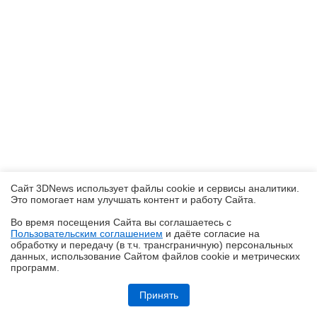
Сайт 3DNews использует файлы cookie и сервисы аналитики.
Это помогает нам улучшать контент и работу Cайта.
Во время посещения Cайта вы соглашаетесь с
Пользовательским соглашением
и даёте согласие на
✖
обработку и передачу (в т.ч. трансграничную) персональных
данных, использование Cайтом файлов cookie и метрических
программ.
Обзор робота-уборщика Midea VCR V15 MAX ULTRA: не разменивайся
на мелочи (но не переплачивай)
Принять