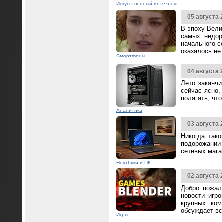
Искусственный интеллект
05 августа 
В эпоху Вели
самых недор
начального с
оказалось не
Смартфоны
04 августа 
Лето заканч
сейчас ясно,
полагать, чт
Аналитика
03 августа 
Никогда так
подорожании 
сетевых мага
Ноутбуки и ПК
02 августа 
Добро пожал
новости игр
крупных ком
обсуждает вс
Игры