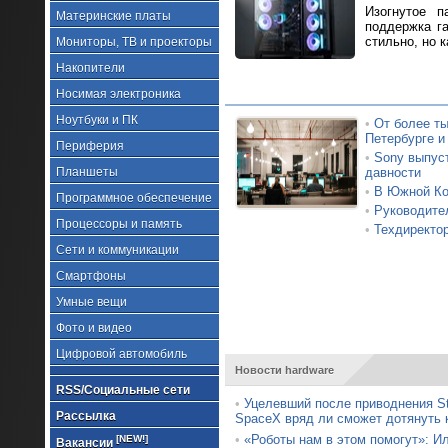
Изогнутое п
Материнские платы
поддержка г
стильно, но к
Мониторы, ТВ и проекторы
Накопители
Носимая электроника
Ноутбуки и ПК
•
От более ты
Петербурге и
Периферия
•
Sony выпус
Планшеты
давности
•
В Южной Кор
Программное обеспечение
•
Руководител
Процессоры и память
•
Техдиректор
Сети и коммуникации
Смартфоны
Умные вещи
Фото и видео
Цифровой автомобиль
Новости hardware
RSS/Социальные сети
•
Уцелевший после приводнения Sta
Рассылка
SpaceX вряд ли сможет дотянуть 
•
«Роботы нам в этом помогут»: И
[NEW!]
Вакансии