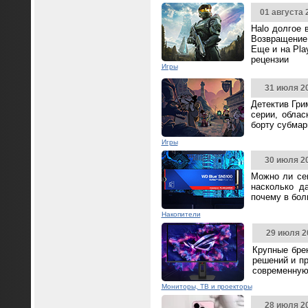
01 августа 
Halo долгое 
Возвращение 
Еще и на Pla
рецензии
Игры
31 июля 2
Детектив Гри
серии, облас
борту субмар
Игры
30 июля 2
Можно ли се
насколько д
почему в бол
Накопители
29 июля 2
Крупные бре
решений и п
современную
Мониторы, ТВ и проекторы
28 июля 2