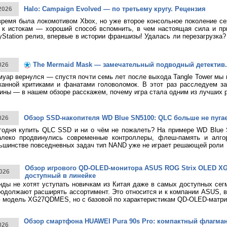
Halo: Campaign Evolved — по третьему кругу. Рецензия
2026
время была локомотивом Xbox, но уже второе консольное поколение с
к истокам — хороший способ вспомнить, в чем настоящая сила и при
yStation релиз, впервые в истории франшизы! Удалась ли перезагрузка
The Mermaid Mask — замечательный подводный детектив.
026
муар вернулся — спустя почти семь лет после выхода Tangle Tower мы
канной критиками и фанатами головоломок. В этот раз расследуем за
ины — в нашем обзоре расскажем, почему игра стала одним из лучших 
Обзор SSD-накопителя WD Blue SN5100: QLC больше не пуга
026
годня купить QLC SSD и ни о чём не пожалеть? На примере WD Blue
алеко продвинулись современные контроллеры, флеш-память и алго
ьшинстве повседневных задач тип NAND уже не играет решающей роли
Обзор игрового QD-OLED-монитора ASUS ROG Strix OLED 
026
доступный в линейке
нды не хотят уступать новичкам из Китая даже в самых доступных сег
родолжают расширять ассортимент. Это относится и к компании ASUS, 
 модель XG27QDMES, но с базовой по характеристикам QD-OLED-матри
Обзор смартфона HUAWEI Pura 90s Pro: компактный флагма
026