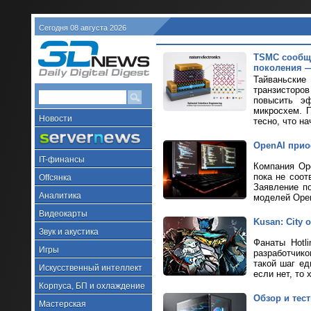
Сегодня 08 августа 2026
TSMC сообщи
поколения —
Тайваньские
транзисторов
повысить эф
микросхем. 
Новости
тесно, что на
OpenAI прио
IT-финансы
Компания Ope
пока не соот
Offсянка
Заявление п
Аналитика
моделей Ope
Видеокарты
Kusan: City
Звук и акустика
Фанаты Hotl
Игры
разработчик
такой шаг ед
Искусственный интеллект
если нет, то 
Корпуса, БП и охлаждение
Обзор и тес
Мастерская