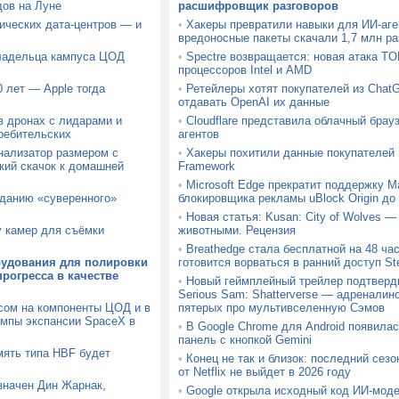
дов на Луне
расшифровщик разговоров
мических дата-центров — и
•
Хакеры превратили навыки для ИИ-аге
вредоносные пакеты скачали 1,7 млн ра
владельца кампуса ЦОД
•
Spectre возвращается: новая атака T
процессоров Intel и AMD
 лет — Apple тогда
•
Ретейлеры хотят покупателей из ChatG
отдавать OpenAI их данные
в дронах с лидарами и
•
Cloudflare представила облачный брауз
ребительских
агентов
ализатор размером с
•
Хакеры похитили данные покупателей
кий скачок к домашней
Framework
•
Microsoft Edge прекратит поддержку Ma
зданию «суверенного»
блокировщика рекламы uBlock Origin до 
•
Новая статья: Kusan: City of Wolves —
у камер для съёмки
животными. Рецензия
•
Breathedge стала бесплатной на 48 час
рудования для полировки
готовится ворваться в ранний доступ S
рогресса в качестве
•
Новый геймплейный трейлер подтверд
Serious Sam: Shatterverse — адреналин
осом на компоненты ЦОД и в
пятерых про мультивселенную Сэмов
емпы экспансии SpaceX в
•
В Google Chrome для Android появила
панель с кнопкой Gemini
мять типа HBF будет
•
Конец не так и близок: последний сез
от Netflix не выйдет в 2026 году
значен Дин Жарнак,
•
Google открыла исходный код ИИ-моде