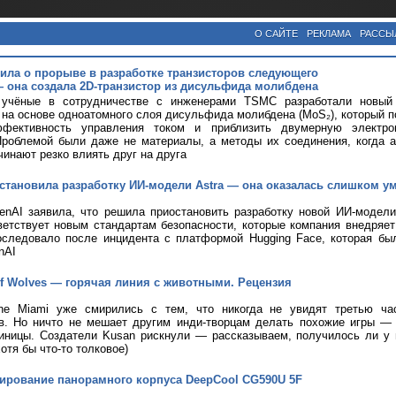
О САЙТЕ
РЕКЛАМА
РАССЫ
ла о прорыве в разработке транзисторов следующего
 она создала 2D-транзистор из дисульфида молибдена
 учёные в сотрудничестве с инженерами TSMC разработали новый 
 на основе одноатомного слоя дисульфида молибдена (MoS₂), который 
фективность управления током и приблизить двумерную электро
Проблемой были даже не материалы, а методы их соединения, когда 
чинают резко влиять друг на друга
становила разработку ИИ-модели Astra — она оказалась слишком у
nAI заявила, что решила приостановить разработку новой ИИ-модели 
ветствует новым стандартам безопасности, которые компания внедряе
оследовало после инцидента с платформой Hugging Face, которая бы
nAI
 of Wolves — горячая линия с животными. Рецензия
ine Miami уже смирились с тем, что никогда не увидят третью ча
ов. Но ничто не мешает другим инди-творцам делать похожие игры —
иницы. Создатели Kusan рискнули — рассказываем, получилось ли у н
хотя бы что-то толковое)
тирование панорамного корпуса DeepCool CG590U 5F