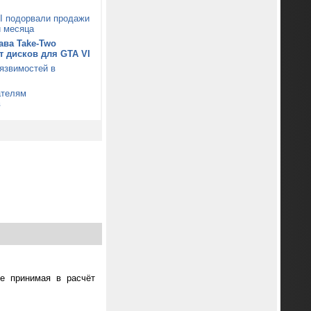
I подорвали продажи
и месяца
ава Take-Two
от дисков для GTA VI
уязвимостей в
ателям
в
не принимая в расчёт