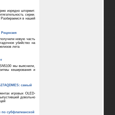
ерию изрядно штормит.
тягательность серии.
? Разбираемся в нашей
 Рецензия
 получили новую часть
гадочное убийство на
релизов лета
ет
 SN5100 мы выяснили,
ритмы кеширования и
XG27AQDMES: самый
ментах игровых OLED-
выпустившей довольно
цей
н по субфлагманской