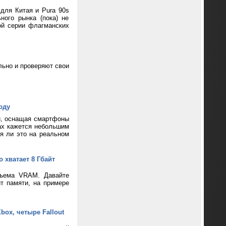
 для Китая и Pura 90s
ного рынка (пока) не
ой серии флагманских
ьно и проверяют свои
юду
и, оснащая смартфоны
ax кажется небольшим
ся ли это на реальном
 хватает 8 Гбайт
бъема VRAM. Давайте
т памяти, на примере
box, четыре Fallout