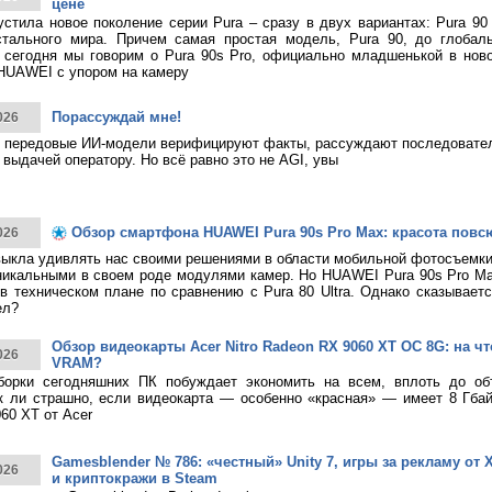
цене
тила новое поколение серии Pura – сразу в двух вариантах: Pura 90
стального мира. Причем самая простая модель, Pura 90, до глобаль
 сегодня мы говорим о Pura 90s Pro, официально младшенькой в нов
HUAWEI с упором на камеру
Порассуждай мне!
026
 передовые ИИ-модели верифицируют факты, рассуждают последовател
 выдачей оператору. Но всё равно это не AGI, увы
Обзор смартфона HUAWEI Pura 90s Pro Max: красота повс
026
ыкла удивлять нас своими решениями в области мобильной фотосъемк
никальными в своем роде модулями камер. Но HUAWEI Pura 90s Pro M
в техническом плане по сравнению с Pura 80 Ultra. Однако сказывает
ел?
Обзор видеокарты Acer Nitro Radeon RX 9060 XT OC 8G: на что
026
VRAM?
борки сегодняшних ПК побуждает экономить на всем, вплоть до о
к ли страшно, если видеокарта — особенно «красная» — имеет 8 Гбай
60 XT от Acer
Gamesblender № 786: «честный» Unity 7, игры за рекламу от X
026
и криптокражи в Steam