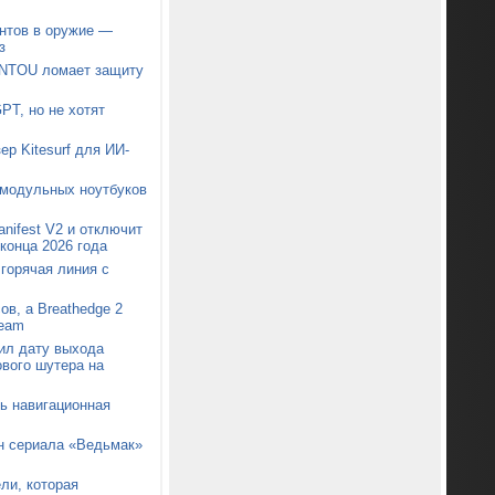
нтов в оружие —
з
ONTOU ломает защиту
PT, но не хотят
ер Kitesurf для ИИ-
 модульных ноутбуков
nifest V2 и отключит
конца 2026 года
 горячая линия с
ов, а Breathedge 2
team
ил дату выхода
ового шутера на
сь навигационная
он сериала «Ведьмак»
ли, которая