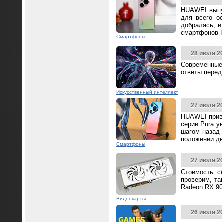
HUAWEI выпус
для всего о
добралась, и
смартфонов 
Смартфоны
28 июля 2
Современные
ответы перед
Искусственный интеллект
27 июля 2
HUAWEI прив
серии Pura у
шагом назад 
положении д
Смартфоны
27 июля 2
Стоимость с
проверим, та
Radeon RX 90
Видеокарты
26 июля 2