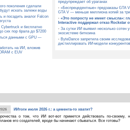
предупреждает об ураганах
ого поколения сделали
•
«Беспрецедентные» предзаказы GTA V
 будут искать залежи воды
GTA V — меньше миллиона копий за тр
ь и посадить аналог Falcon
•
«Это попросту не имеет смысла»: гл
вгуста
Interactive поддержал отказ Rockstar 
Cybertruck и бесплатно
•
За сутки ИИ выявил несколько сотен 
до сих пор брала до $7200
экосистеме биткоина
аться данными с GPU —
•
ByteDance запретила своим исследов
дистиллировать ИИ-модели конкуренто
аботать на ИИ, вложив
 DRAM с EUV
ИИтоги июля 2026 г.: а цемента-то хватит?
2026
рочества о том, что ИИ вот-вот примется действовать по-своему, 
планов его создателей, вроде бы начинают сбываться. Все готовы?