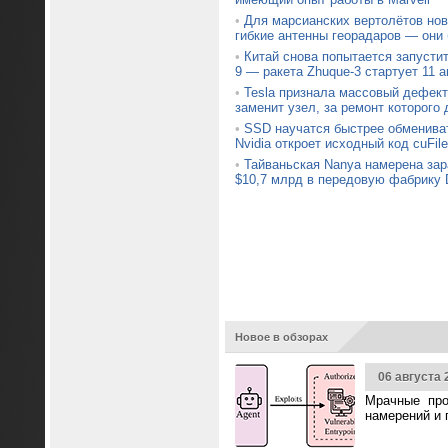
•
Для марсианских вертолётов нов
гибкие антенны георадаров — они
•
Китай снова попытается запустит
9 — ракета Zhuque-3 стартует 11 а
•
Tesla признала массовый дефект 
заменит узел, за ремонт которого 
•
SSD научатся быстрее обменив
Nvidia откроет исходный код cuFile
•
Тайваньская Nanya намерена зар
$10,7 млрд в передовую фабрику
Новое в обзорах
06 августа 
Мрачные про
намерений и 