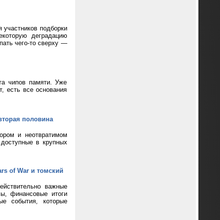
я участников подборки
екоторую деградацию
пать чего-то сверху —
та чипов памяти. Уже
т, есть все основания
вторая половина
кором и неотвратимом
 доступные в крупных
rs of War и томский
ействительно важные
сы, финансовые итоги
ые события, которые