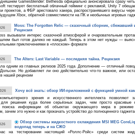
дняшнем Gamesblender: Bethesda официально анонсировала сразу четы
rosoft тестирует бесплатный облачный гейминг с рекламой, Unity 7 обещ
ки проектов, а ФБР арестовало хакера, распространявшего вирусы чере
будущем Xbox, обратной совместимости на ПК и необычных игровых гад
Moss: The Forgotten Relic — сказочный сборник, сбежавший 
026
Рецензия
ss вызывали интерес сказочной атмосферой и очаровательным протаг
шлем был готов далеко не каждый. Теперь в этом нет нужды — выясн
тельными приключениями в «плоском» формате
The Alters: Last Variable — последняя тайна. Рецензия
026
тала одним из главных релизов 2025 года. Дополнение — отличный пово
Дольски. Но добавляет ли оно действительно что-то важное, или ост
в нашей рецензии
Хочу всё знать: обзор ИИ-приложений с функцией умной ка
026
 компьютерного зрения и искусственного интеллекта позволяют з
 для решения куда более серьёзных задач, чем просто красивые 
о поиска информации об объектах окружающего мира в режиме 
, зачем это нужно и как прокачать устройство до полноценного гаджета
Обзор системы жидкостного охлаждения MSI MEG CoreLiqui
026
водопад теперь и на СЖО
нас на тестировании настоящий «Роллс-Ройс» среди систем жид