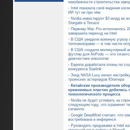
неизбежности строительства заво
•
Intel показала своё видение кос
ИИ тут ни при чём
•
Nvidia инвестирует $3 млрд во 
Stargate в Техасе
•
Первому Mac Pro исполнилось 20
завершила переход на Intel
•
В США увидели военную угрозу 
тепловизорами — в том числе пот
•
В США создали молекулярный ан
футляр для AirPods — это гигантс
диагностике онкологии
•
Европа доработала планы по со
конкурента Starlink
•
Зонд NASA Lucy начал настройк
троянских астероидов Юпитера
•
Китайские производители обо
кремниевых пластин добились п
технологического процесса
•
Nvidia не будет успевать за спр
следующем году, это ограничит т
сегменте
•
Google DeepMind считает, что па
востребована в инференсе
•
Руководить продажами в Intel на
имеющий опыт работы в Marvell