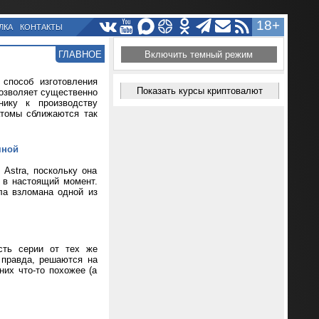
18+
ЛКА
КОНТАКТЫ
ГЛАВНОЕ
Включить темный режим
способ изготовления
Показать курсы криптовалют
позволяет существенно
нику к производству
атомы сближаются так
мной
Astra, поскольку она
т в настоящий момент.
ла взломана одной из
сть серии от тех же
 правда, решаются на
их что-то похожее (а