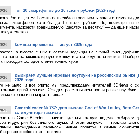
Топ-10 смартфонов до 10 тысяч рублей (2026 год)
2026
кого Роста Цен На Память есть соблазн расширить рамки стоимости дл
огих смартфонов хотя бы до 15 тысяч рублей. Но, несмотря на н
егмента, наскрести традиционную "десятку за десятку" — да еще и насы
 так уж сложно
Компьютер месяца — август 2026 года
2026
ивается, а вместе с ним и остатки надежды на скорый конец дефици
 что цены на компьютерную технику в этом году не снизятся. Наоборо
о с приходом холодов станет только хуже
Выбираем лучшие игровые ноутбуки на российском рынке (
2026
2026 года)
ого не было, и вот опять: мы предупреждаем читателей 3DNews о с
компьютерной техники. Сегодня рассказываем про игровые ноутбуки,
зинах страны и на маркетплейсах
Gamesblender № 787: дата выхода God of War Laufey, бета Gea
2026
«стимулятор» таксиста
овать в GamesBlender — место, где мы каждую неделю отбираем д
овой индустрии без лишнего шума. В этом выпуске — громкие анон
паний, неожиданные переносы, новые проекты и самые любопытн
ё игровое сообщество. Поехали!