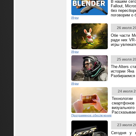
В нашем сего
Fallout, Mic
без пересбор
поговорим о 
Игры
26 июля 2
Обе части Mo
ради них VR-
игры увлека
Игры
25 июля 2
The Alters с
истории Яна 
Разбираемся 
Игры
24 июля 2
Технологии
смартфонов
визуальног
Рассказываем
Программное обеспечение
23 июля 2
Сегодня у 