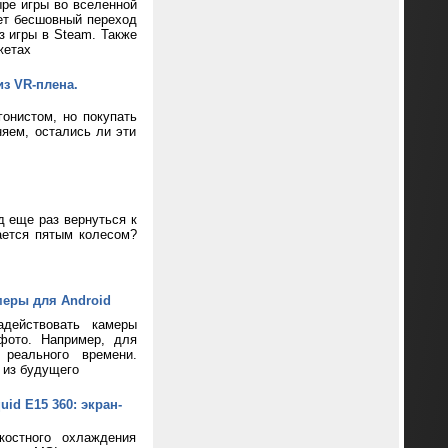
ре игры во вселенной
ает бесшовный переход
з игры в Steam. Также
жетах
из VR-плена.
онистом, но покупать
яем, остались ли эти
д еще раз вернуться к
ается пятым колесом?
меры для Android
адействовать камеры
фото. Например, для
реального времени.
 из будущего
d E15 360: экран-
костного охлаждения