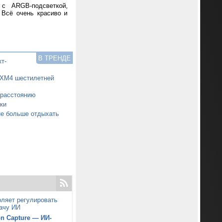
 с ARGB-подсветкой,
 Всё очень красиво и
В ТРЕНДЕ
т-
0XM4 шестилетней
 расстоянию
ки
не больше отдыхать
ляет регулировать
дачу ИИ
n Capture — ИИ-