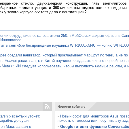
анорамное стекло, двухкамерная конструкция, пять вентиляторов
абаритных комплектующих и 360-мм систем жидкостного охлаждения.
ак у такого корпуса обстоят дела с вентиляцией?
сячи сотрудников осталось около 250: «МойОфис» закрыл офисы в Санк
 Иннополисе
тит в сентябре беспроводные наушники WH-1000XM4C — копию WH-100
ее создали навигатор, который прокладывает маршрут по тени, а не по
ь Huawei рассказал, как Китай научился создавать чипы с первой попыт
 Meta✴: ИИ следует использовать, чтобы выполнять больше работы, а 
Новости software
rship всё-таки утонет:
•
Новый софт для мониторов Asus позво
корабль до суши
яркость с голосом или поручить эту за
лон Маск заявил о
•
Google готовит функцию Conversatio