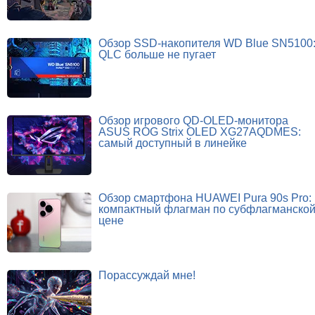
Обзор SSD-накопителя WD Blue SN5100
QLC больше не пугает
Обзор игрового QD-OLED-монитора
ASUS ROG Strix OLED XG27AQDMES:
самый доступный в линейке
Обзор смартфона HUAWEI Pura 90s Pro:
компактный флагман по субфлагманско
цене
Порассуждай мне!