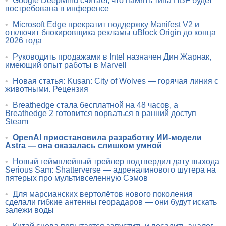
•
Google DeepMind считает, что память типа HBF будет
востребована в инференсе
•
Microsoft Edge прекратит поддержку Manifest V2 и
отключит блокировщика рекламы uBlock Origin до конца
2026 года
•
Руководить продажами в Intel назначен Дин Жарнак,
имеющий опыт работы в Marvell
•
Новая статья: Kusan: City of Wolves — горячая линия с
животными. Рецензия
•
Breathedge стала бесплатной на 48 часов, а
Breathedge 2 готовится ворваться в ранний доступ
Steam
•
OpenAI приостановила разработку ИИ-модели
Astra — она оказалась слишком умной
•
Новый геймплейный трейлер подтвердил дату выхода
Serious Sam: Shatterverse — адреналинового шутера на
пятерых про мультивселенную Сэмов
•
Для марсианских вертолётов нового поколения
сделали гибкие антенны георадаров — они будут искать
залежи воды