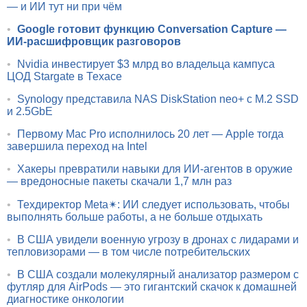
— и ИИ тут ни при чём
•
Google готовит функцию Conversation Capture —
ИИ-расшифровщик разговоров
•
Nvidia инвестирует $3 млрд во владельца кампуса
ЦОД Stargate в Техасе
•
Synology представила NAS DiskStation neo+ с M.2 SSD
и 2.5GbE
•
Первому Mac Pro исполнилось 20 лет — Apple тогда
завершила переход на Intel
•
Хакеры превратили навыки для ИИ-агентов в оружие
— вредоносные пакеты скачали 1,7 млн раз
•
Техдиректор Meta✴: ИИ следует использовать, чтобы
выполнять больше работы, а не больше отдыхать
•
В США увидели военную угрозу в дронах с лидарами и
тепловизорами — в том числе потребительских
•
В США создали молекулярный анализатор размером с
футляр для AirPods — это гигантский скачок к домашней
диагностике онкологии