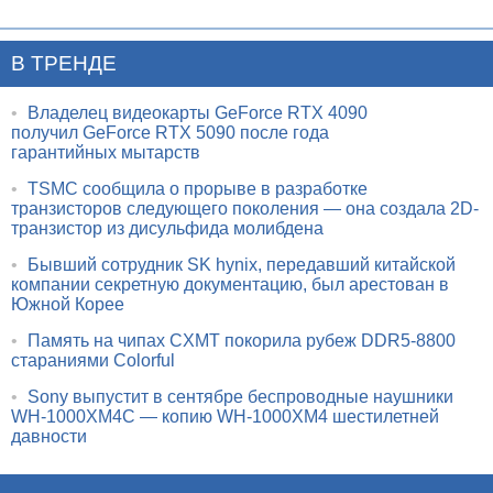
В ТРЕНДЕ
•
Владелец видеокарты GeForce RTX 4090
получил GeForce RTX 5090 после года
гарантийных мытарств
•
TSMC сообщила о прорыве в разработке
транзисторов следующего поколения — она создала 2D-
транзистор из дисульфида молибдена
•
Бывший сотрудник SK hynix, передавший китайской
компании секретную документацию, был арестован в
Южной Корее
•
Память на чипах CXMT покорила рубеж DDR5-8800
стараниями Colorful
•
Sony выпустит в сентябре беспроводные наушники
WH-1000XM4C — копию WH-1000XM4 шестилетней
давности