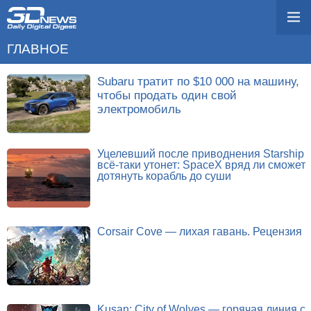
ГЛАВНОЕ
Subaru тратит по $10 000 на машину,
чтобы продать один свой
электромобиль
Уцелевший после приводнения Starship
всё-таки утонет: SpaceX вряд ли сможет
дотянуть корабль до суши
Corsair Cove — лихая гавань. Рецензия
Kusan: City of Wolves — горячая линия с