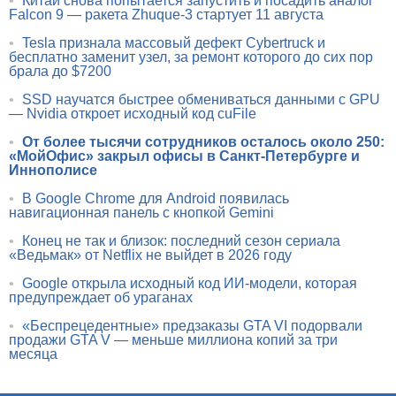
•
Китай снова попытается запустить и посадить аналог
Falcon 9 — ракета Zhuque-3 стартует 11 августа
•
Tesla признала массовый дефект Cybertruck и
бесплатно заменит узел, за ремонт которого до сих пор
брала до $7200
•
SSD научатся быстрее обмениваться данными с GPU
— Nvidia откроет исходный код cuFile
•
От более тысячи сотрудников осталось около 250:
«МойОфис» закрыл офисы в Санкт-Петербурге и
Иннополисе
•
В Google Chrome для Android появилась
навигационная панель с кнопкой Gemini
•
Конец не так и близок: последний сезон сериала
«Ведьмак» от Netflix не выйдет в 2026 году
•
Google открыла исходный код ИИ-модели, которая
предупреждает об ураганах
•
«Беспрецедентные» предзаказы GTA VI подорвали
продажи GTA V — меньше миллиона копий за три
месяца