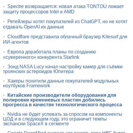
•
Spectre возвращается: новая атака TONTOU ломает
защиту процессоров Intel и AMD
•
Ретейлеры хотят покупателей из ChatGPT, но не хотят
отдавать OpenAI их данные
•
Cloudflare представила облачный браузер Kitesurf для
ИИ-агентов
•
Европа доработала планы по созданию
«суверенного» конкурента Starlink
•
Зонд NASA Lucy начал настройку камер для съёмки
троянских астероидов Юпитера
•
Хакеры похитили данные покупателей модульных
ноутбуков Framework
•
Китайские производители оборудования для
полировки кремниевых пластин добились
прогресса в качестве технологического процесса
•
Nvidia не будет успевать за спросом на компоненты
ЦОД и в следующем году, это ограничит темпы
экспансии SpaceX в сегменте