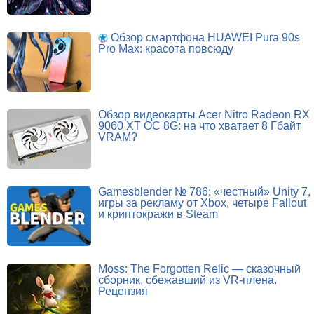
Обзор смартфона HUAWEI Pura 90s
Pro Max: красота повсюду
Обзор видеокарты Acer Nitro Radeon RX
9060 XT OC 8G: на что хватает 8 Гбайт
VRAM?
Gamesblender № 786: «честный» Unity 7,
игры за рекламу от Xbox, четыре Fallout
и криптокражи в Steam
Moss: The Forgotten Relic — сказочный
сборник, сбежавший из VR-плена.
Рецензия