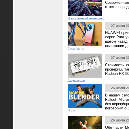
Современные
ответы перед
Искусственный интеллект
27 июля 2
HUAWEI прив
серии Pura у
шагом назад 
положении д
Смартфоны
27 июля 2
Стоимость с
проверим, та
Radeon RX 90
Видеокарты
26 июля 2
В нашем сего
Fallout, Mic
без пересбор
поговорим о 
Игры
26 июля 2
Обе части Mo