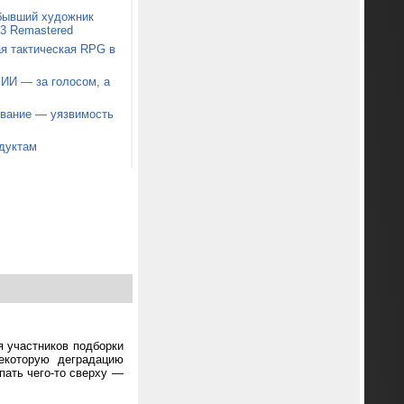
 бывший художник
t 3 Remastered
я тактическая RPG в
 ИИ — за голосом, а
звание — уязвимость
дуктам
я участников подборки
екоторую деградацию
пать чего-то сверху —