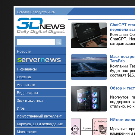
Сегодня 07 августа 2026
ChatGPT ста
перевела все
Компания Ope
ChatGPT. Но
которая заме
Новости
Маск построи
TeraFab
Компании Tes
IT-финансы
будет постро
составят $16
Offсянка
Аналитика
Обзор и тес
Видеокарты
Изогнутое п
Звук и акустика
поддержка г
стильно, но к
Игры
Искусственный интеллект
ИИтоги июля 
Корпуса, БП и охлаждение
Мрачные про
Мастерская
намерений и 