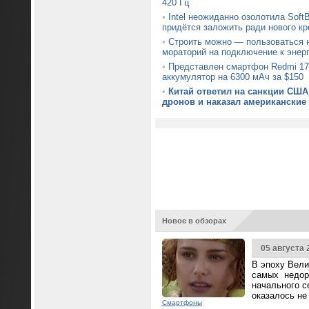
420 Гц
•
Intel неожиданно озолотила Soft
придётся заложить ради нового кр
•
Строить можно — пользоваться н
мораторий на подключение к энер
•
Представлен смартфон Redmi 17
аккумулятор на 6300 мАч за $150
•
Китай ответил на санкции США
дронов и наказал американские
Новое в обзорах
05 августа 
В эпоху Вели
самых недор
начального с
оказалось не
Смартфоны