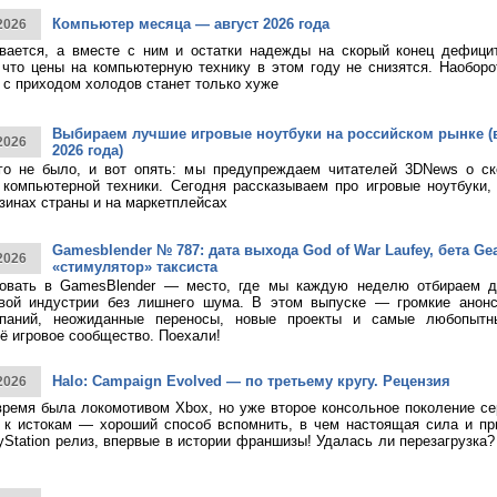
Компьютер месяца — август 2026 года
2026
ивается, а вместе с ним и остатки надежды на скорый конец дефици
 что цены на компьютерную технику в этом году не снизятся. Наоборо
о с приходом холодов станет только хуже
Выбираем лучшие игровые ноутбуки на российском рынке (
2026
2026 года)
ого не было, и вот опять: мы предупреждаем читателей 3DNews о с
компьютерной техники. Сегодня рассказываем про игровые ноутбуки,
зинах страны и на маркетплейсах
Gamesblender № 787: дата выхода God of War Laufey, бета Gea
2026
«стимулятор» таксиста
овать в GamesBlender — место, где мы каждую неделю отбираем д
овой индустрии без лишнего шума. В этом выпуске — громкие анон
паний, неожиданные переносы, новые проекты и самые любопытн
ё игровое сообщество. Поехали!
Halo: Campaign Evolved — по третьему кругу. Рецензия
2026
время была локомотивом Xbox, но уже второе консольное поколение с
к истокам — хороший способ вспомнить, в чем настоящая сила и при
yStation релиз, впервые в истории франшизы! Удалась ли перезагрузка