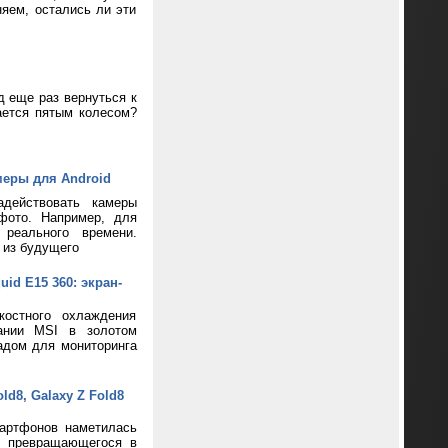
яем, остались ли эти
д еще раз вернуться к
ается пятым колесом?
меры для Android
адействовать камеры
фото. Например, для
реального времени.
 из будущего
d E15 360: экран-
костного охлаждения
пании MSI в золотом
адом для мониторинга
d8, Galaxy Z Fold8
артфонов наметилась
и превращающегося в