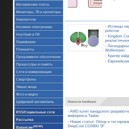
Материнские платы
Мониторы, ТВ и проекторы
Накопители
•
Испанцы на
Носимая электроника
роботов
Ноутбуки и ПК
•
Kingdom Com
реалистичну
Периферия
•
Легендарный
Планшеты
Wolfenstein
•
Кратер найд
Программное обеспечение
•
Европейские
Процессоры и память
Сети и коммуникации
Смартфоны
Умные вещи
Фото и видео
Цифровой автомобиль
Новости hardware
•
AMD купит канадского разработч
RSS/Социальные сети
инференса Taalas
Рассылка
•
Новая статья: Обзор и тестирова
DeepCool CG590U 5F
[NEW!]
Вакансии