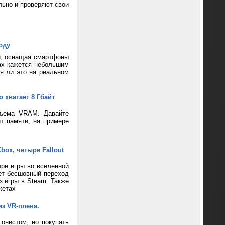
ьно и проверяют свои
юду
и, оснащая смартфоны
ax кажется небольшим
ся ли это на реальном
 хватает 8 Гбайт
бъема VRAM. Давайте
т памяти, на примере
box, четыре Fallout
ре игры во вселенной
ает бесшовный переход
з игры в Steam. Также
жетах
из VR-плена.
онистом, но покупать