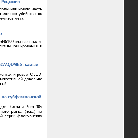
 Рецензия
 получили новую часть
гадочное убийство на
релизов лета
ет
 SN5100 мы выяснили,
ритмы кеширования и
XG27AQDMES: самый
ментах игровых OLED-
выпустившей довольно
цей
н по субфлагманской
 для Китая и Pura 90s
ного рынка (пока) не
ой серии флагманских