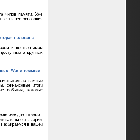
та чипов памяти. Уже
т, есть все основания
вторая половина
кором и неотвратимом
 доступные в крупных
rs of War и томский
ействительно важные
сы, финансовые итоги
ые события, которые
ерию изрядно штормит.
тягательность серии.
? Разбираемся в нашей