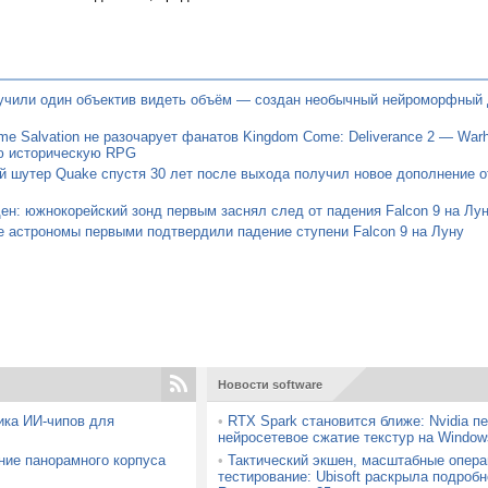
учили один объектив видеть объём — создан необычный нейроморфный 
e Salvation не разочарует фанатов Kingdom Come: Deliverance 2 — Warh
ю историческую RPG
 шутер Quake спустя 30 лет после выхода получил новое дополнение о
ен: южнокорейский зонд первым заснял след от падения Falcon 9 на Лу
 астрономы первыми подтвердили падение ступени Falcon 9 на Луну
Новости software
ика ИИ-чипов для
•
RTX Spark становится ближе: Nvidia п
нейросетевое сжатие текстур на Window
ние панорамного корпуса
•
Тактический экшен, масштабные опера
тестирование: Ubisoft раскрыла подробн