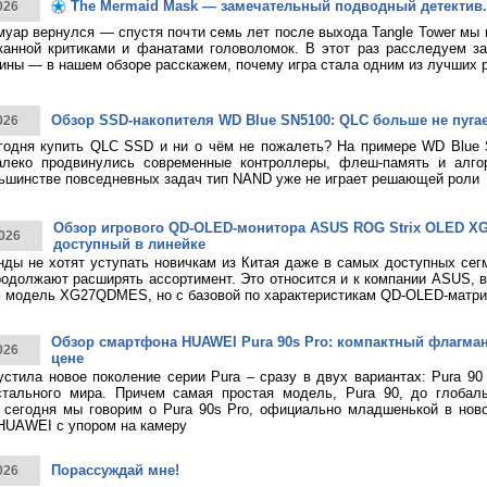
The Mermaid Mask — замечательный подводный детектив.
026
муар вернулся — спустя почти семь лет после выхода Tangle Tower мы
канной критиками и фанатами головоломок. В этот раз расследуем за
ины — в нашем обзоре расскажем, почему игра стала одним из лучших 
Обзор SSD-накопителя WD Blue SN5100: QLC больше не пуга
026
годня купить QLC SSD и ни о чём не пожалеть? На примере WD Blue
алеко продвинулись современные контроллеры, флеш-память и алго
ьшинстве повседневных задач тип NAND уже не играет решающей роли
Обзор игрового QD-OLED-монитора ASUS ROG Strix OLED 
026
доступный в линейке
нды не хотят уступать новичкам из Китая даже в самых доступных сег
родолжают расширять ассортимент. Это относится и к компании ASUS, 
 модель XG27QDMES, но с базовой по характеристикам QD-OLED-матри
Обзор смартфона HUAWEI Pura 90s Pro: компактный флагма
026
цене
тила новое поколение серии Pura – сразу в двух вариантах: Pura 90
стального мира. Причем самая простая модель, Pura 90, до глобаль
 сегодня мы говорим о Pura 90s Pro, официально младшенькой в нов
HUAWEI с упором на камеру
Порассуждай мне!
026