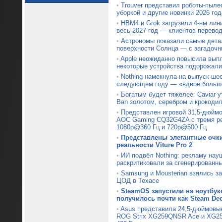
•
Trouver представил роботы-пыле
уборкой и другие новинки 2026 год
•
HBM4 и Grok загрузили 4-нм лин
весь 2027 год — клиентов перевод
•
Астрономы показали самые дета
поверхности Солнца — с загадочн
•
Apple неожиданно повысила вып
некоторые устройства подорожали
•
Nothing намекнула на выпуск ше
следующем году — «вдвое больше
•
Богатым будет тяжелее: Caviar 
Ban золотом, серебром и крокоди
•
Представлен игровой 31,5-дюймо
AOC Gaming CQ32G4ZA с тремя р
1080p@360 Гц и 720p@500 Гц
•
Представлены элегантные очк
реальности Viture Pro 2
•
ИИ подвёл Nothing: рекламу нау
раскритиковали за сгенерированн
•
Samsung и Mousterian взялись з
ЦОД в Техасе
•
SteamOS запустили на ноутбуке
получилось почти как Steam De
•
Asus представила 24,5-дюймовы
ROG Strix XG259QNSR Ace и XG25