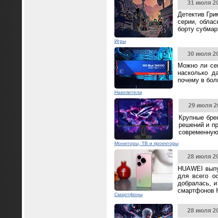
31 июля 2
Детектив Гри
серии, облас
борту субмар
Игры
30 июля 2
Можно ли се
насколько д
почему в бол
Накопители
29 июля 2
Крупные бре
решений и п
современную
Мониторы, ТВ и проекторы
28 июля 2
HUAWEI выпус
для всего о
добралась, и
смартфонов 
Смартфоны
28 июля 2