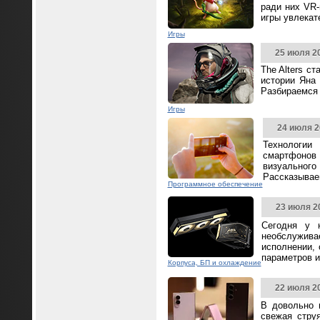
ради них VR-
игры увлека
Игры
25 июля 2
The Alters с
истории Яна 
Разбираемся 
Игры
24 июля 2
Технологии
смартфонов
визуальног
Рассказываем
Программное обеспечение
23 июля 2
Сегодня у 
необслужива
исполнении,
параметров и
Корпуса, БП и охлаждение
22 июля 2
В довольно 
свежая стру