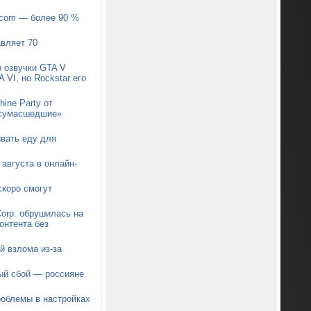
pcom — более 90 %
авляет 70
р озвучки GTA V
 VI, но Rockstar его
ine Party от
 «сумасшедшие»
ывать еду для
августа в онлайн-
коро смогут
orp. обрушилась на
онтента без
й взлома из-за
ый сбой — россияне
роблемы в настройках