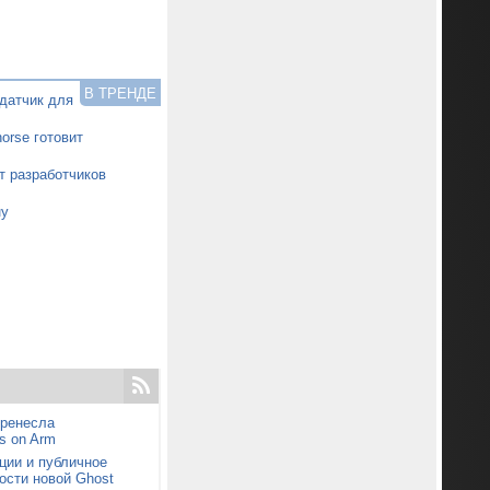
В ТРЕНДЕ
датчик для
orse готовит
т разработчиков
ну
еренесла
s on Arm
ции и публичное
ости новой Ghost