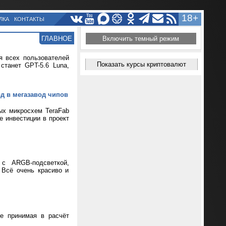
18+
ЛКА
КОНТАКТЫ
ГЛАВНОЕ
Включить темный режим
я всех пользователей
Показать курсы криптовалют
танет GPT-5.6 Luna,
рд в мегазавод чипов
ых микросхем TeraFab
е инвестиции в проект
 с ARGB-подсветкой,
 Всё очень красиво и
не принимая в расчёт