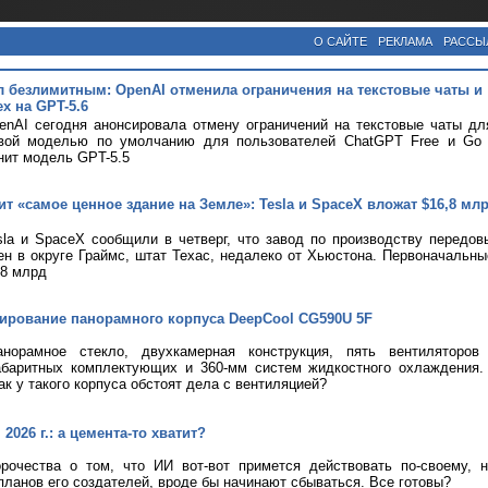
О САЙТЕ
РЕКЛАМА
РАССЫ
л безлимитным: OpenAI отменила ограничения на текстовые чаты и
х на GPT-5.6
nAI сегодня анонсировала отмену ограничений на текстовые чаты дл
вой моделью по умолчанию для пользователей ChatGPT Free и Go с
нит модель GPT-5.5
т «самое ценное здание на Земле»: Tesla и SpaceX вложат $16,8 мл
la и SpaceX сообщили в четверг, что завод по производству передов
ен в округе Граймс, штат Техас, недалеко от Хьюстона. Первоначальны
,8 млрд
тирование панорамного корпуса DeepCool CG590U 5F
анорамное стекло, двухкамерная конструкция, пять вентиляторов
абаритных комплектующих и 360-мм систем жидкостного охлаждения.
ак у такого корпуса обстоят дела с вентиляцией?
2026 г.: а цемента-то хватит?
рочества о том, что ИИ вот-вот примется действовать по-своему, 
планов его создателей, вроде бы начинают сбываться. Все готовы?