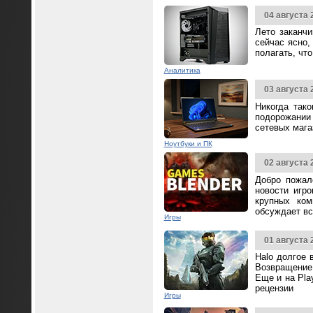
04 августа 
Лето заканч
сейчас ясно,
полагать, чт
Аналитика
03 августа 
Никогда так
подорожании 
сетевых мага
Ноутбуки и ПК
02 августа 
Добро пожал
новости игр
крупных ком
обсуждает вс
Игры
01 августа 
Halo долгое 
Возвращение 
Еще и на Pla
рецензии
Игры