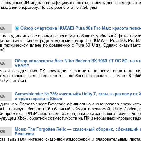
 передовые ИИ-модели верифицируют факты, рассуждают последовател
 выдачей оператору. Но всё равно это не AGI, увы
Обзор смартфона HUAWEI Pura 90s Pro Max: красота повс
026
ыкла удивлять нас своими решениями в области мобильной фотосъемк
никальными в своем роде модулями камер. Но HUAWEI Pura 90s Pro M
в техническом плане по сравнению с Pura 80 Ultra. Однако сказывает
ел?
Обзор видеокарты Acer Nitro Radeon RX 9060 XT OC 8G: на что
026
VRAM?
борки сегодняшних ПК побуждает экономить на всем, вплоть до о
к ли страшно, если видеокарта — особенно «красная» — имеет 8 Гбай
60 XT от Acer
Gamesblender № 786: «честный» Unity 7, игры за рекламу от X
026
и криптокражи в Steam
дняшнем Gamesblender: Bethesda официально анонсировала сразу четы
rosoft тестирует бесплатный облачный гейминг с рекламой, Unity 7 обещ
ки проектов, а ФБР арестовало хакера, распространявшего вирусы чере
будущем Xbox, обратной совместимости на ПК и необычных игровых гад
Moss: The Forgotten Relic — сказочный сборник, сбежавший 
026
Рецензия
ss вызывали интерес сказочной атмосферой и очаровательным протаг