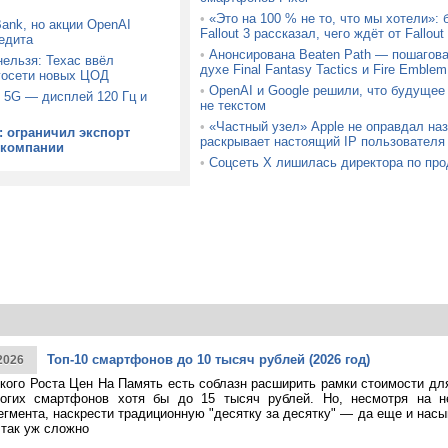
•
«Это на 100 % не то, что мы хотели»:
Bank, но акции OpenAI
Fallout 3 рассказал, чего ждёт от Fallou
едита
•
Анонсирована Beaten Path — пошагова
ельзя: Техас ввёл
духе Final Fantasy Tactics и Fire Emblem
госети новых ЦОД
•
OpenAI и Google решили, что будущее
 5G — дисплей 120 Гц и
не текстом
•
«Частный узел» Apple не оправдал на
: ограничил экспорт
раскрывает настоящий IP пользователя
 компании
•
Соцсеть X лишилась директора по про
Топ-10 смартфонов до 10 тысяч рублей (2026 год)
2026
кого Роста Цен На Память есть соблазн расширить рамки стоимости дл
огих смартфонов хотя бы до 15 тысяч рублей. Но, несмотря на н
егмента, наскрести традиционную "десятку за десятку" — да еще и насы
 так уж сложно