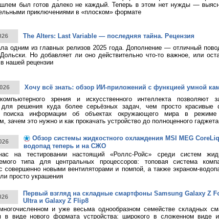
шлем был готов далеко не каждый. Теперь в этом нет нужды — выясн
тельными приключениями в «плоском» формате
The Alters: Last Variable — последняя тайна. Рецензия
026
тала одним из главных релизов 2025 года. Дополнение — отличный пово
Дольски. Но добавляет ли оно действительно что-то важное, или ост
в нашей рецензии
Хочу всё знать: обзор ИИ-приложений с функцией умной ка
026
 компьютерного зрения и искусственного интеллекта позволяют з
 для решения куда более серьёзных задач, чем просто красивые 
о поиска информации об объектах окружающего мира в режиме 
, зачем это нужно и как прокачать устройство до полноценного гаджета
Обзор системы жидкостного охлаждения MSI MEG CoreLiqui
026
водопад теперь и на СЖО
нас на тестировании настоящий «Роллс-Ройс» среди систем жид
емого типа для центральных процессоров: топовая система ком
 с совершенно новыми вентиляторами и помпой, а также экраном-водоп
ли просто украшения
Первый взгляд на складные смартфоны Samsung Galaxy Z Fol
026
Ultra и Galaxy Z Flip8
многочисленном и уже весьма однообразном семействе складных см
я в виде нового формата устройства: широкого в сложенном виде 