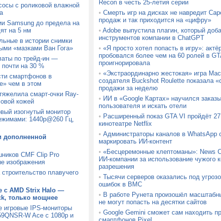
Recon в честь 25-летия серии
сосы с роликовой влажной
а
•
Смерть игр на дисках не навредит Ca
продаж и так приходится на «цифру»
ии Samsung до предела на
ят на 5 нм
•
Adobe выпустила плагин, который доб
инструментов компании в ChatGPT
льные в истории снимки
ыми «мазками Ван Гога»
•
«Я просто хотел попасть в игру»: актё
пробовался более чем на 60 ролей в GTA
латы по трейд-ин —
проигнорировала
 почти на 30 %
•
«Экстраординарно жестокая» игра Mach
сти смартфонов в
создателя Buckshot Roulette показала
» чем в этом
продажи за неделю
утяжелила смарт-очки Ray-
•
ИИ в «Google Картах» научился заказ
ловой кожей
пользователя и искать отели
вый изогнутый монитор
•
Расширенный показ GTA VI пройдёт 27 
ежимами: 1440p@260 Гц,
кинотеатре Netflix
•
Администраторы каналов в WhatsApp с
и дополненной
маркировать ИИ-контент
•
«Бесцеремонные клептоманы»: News C
шников CMF Clip Pro
ИИ-компании за использование чужого к
ые изображения
разрешения
а строительство плавучего
•
Тысячи серверов оказались под угрозо
ошибок в BMC
 с AMD Strix Halo —
•
В работе Рунета произошёл масштабн
ck, только мощнее
не могут попасть на десятки сайтов
е игровые IPS-мониторы
•
Google Gemini сможет сам находить п
9QNSR-W Ace с 1080p и
смартфонов Pixel