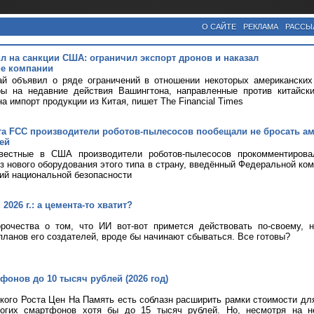
О САЙТЕ
РЕКЛАМА
РАССЫ
ил на санкции США: ограничил экспорт дронов и наказал
е компании
ай объявил о ряде ограничений в отношении некоторых американских
ры на недавние действия Вашингтона, направленные против китайск
а импорт продукции из Китая, пишет The Financial Times
та FCC производители роботов-пылесосов пообещали не бросать а
ей
вестные в США производители роботов-пылесосов прокомментирова
оз нового оборудования этого типа в страну, введённый Федеральной ком
ий национальной безопасности
2026 г.: а цемента-то хватит?
рочества о том, что ИИ вот-вот примется действовать по-своему, 
планов его создателей, вроде бы начинают сбываться. Все готовы?
фонов до 10 тысяч рублей (2026 год)
кого Роста Цен На Память есть соблазн расширить рамки стоимости дл
огих смартфонов хотя бы до 15 тысяч рублей. Но, несмотря на н