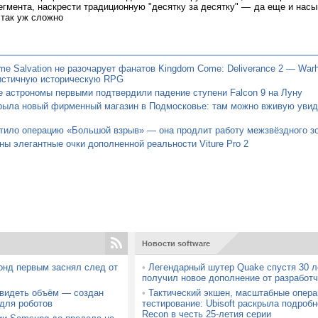
егмента, наскрести традиционную "десятку за десятку" — да еще и насы
 так уж сложно
e Salvation не разочарует фанатов Kingdom Come: Deliverance 2 — War
истичную историческую RPG
 астрономы первыми подтвердили падение ступени Falcon 9 на Луну
крыла новый фирменный магазин в Подмосковье: там можно вживую увид
тило операцию «Большой взрыв» — она продлит работу межзвёздного з
ы элегантные очки дополненной реальности Viture Pro 2
Новости software
онд первым заснял след от
•
Легендарный шутер Quake спустя 30 л
получил новое дополнение от разработч
 видеть объём — создан
•
Тактический экшен, масштабные опера
для роботов
тестирование: Ubisoft раскрыла подробн
Recon в честь 25-летия серии