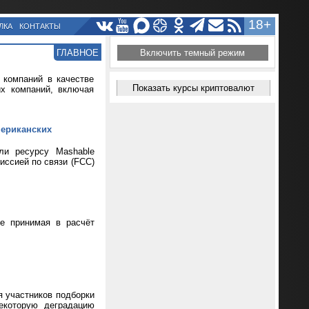
18+
ЛКА
КОНТАКТЫ
ГЛАВНОЕ
Включить темный режим
 компаний в качестве
Показать курсы криптовалют
их компаний, включая
мериканских
ли ресурсу Mashable
иссией по связи (FCC)
не принимая в расчёт
я участников подборки
екоторую деградацию