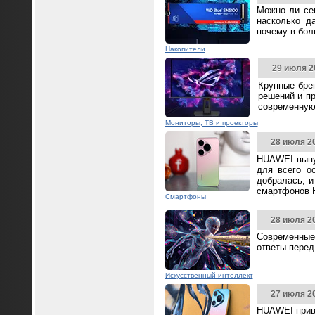
Можно ли се
насколько д
почему в бол
Накопители
29 июля 2
Крупные бре
решений и п
современную
Мониторы, ТВ и проекторы
28 июля 2
HUAWEI выпус
для всего о
добралась, и
смартфонов 
Смартфоны
28 июля 2
Современные
ответы перед
Искусственный интеллект
27 июля 2
HUAWEI прив