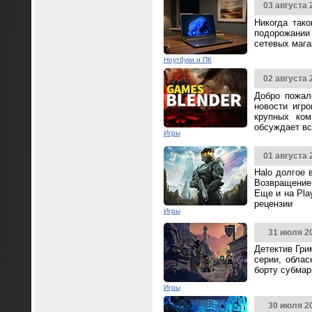
03 августа 
Никогда так
подорожании 
сетевых мага
Ноутбуки и ПК
02 августа 
Добро пожал
новости игр
крупных ком
обсуждает вс
Игры
01 августа 
Halo долгое 
Возвращение 
Еще и на Pla
рецензии
Игры
31 июля 2
Детектив Гри
серии, облас
борту субмар
Игры
30 июля 2