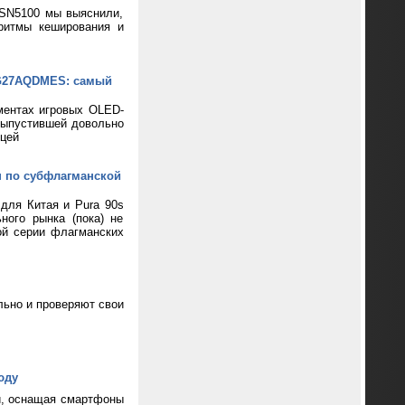
 SN5100 мы выяснили,
ритмы кеширования и
XG27AQDMES: самый
ментах игровых OLED-
выпустившей довольно
цей
н по субфлагманской
 для Китая и Pura 90s
ного рынка (пока) не
ой серии флагманских
ьно и проверяют свои
юду
и, оснащая смартфоны