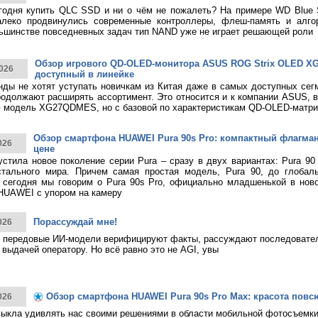
годня купить QLC SSD и ни о чём не пожалеть? На примере WD Blue
алеко продвинулись современные контроллеры, флеш-память и алго
ьшинстве повседневных задач тип NAND уже не играет решающей роли
Обзор игрового QD-OLED-монитора ASUS ROG Strix OLED 
026
доступный в линейке
нды не хотят уступать новичкам из Китая даже в самых доступных сег
родолжают расширять ассортимент. Это относится и к компании ASUS, 
 модель XG27QDMES, но с базовой по характеристикам QD-OLED-матри
Обзор смартфона HUAWEI Pura 90s Pro: компактный флагма
026
цене
тила новое поколение серии Pura – сразу в двух вариантах: Pura 90
стального мира. Причем самая простая модель, Pura 90, до глобаль
 сегодня мы говорим о Pura 90s Pro, официально младшенькой в нов
HUAWEI с упором на камеру
Порассуждай мне!
026
 передовые ИИ-модели верифицируют факты, рассуждают последовател
 выдачей оператору. Но всё равно это не AGI, увы
Обзор смартфона HUAWEI Pura 90s Pro Max: красота повс
026
ыкла удивлять нас своими решениями в области мобильной фотосъемк