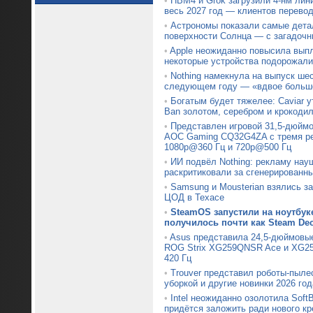
•
HBM4 и Grok загрузили 4-нм лин
весь 2027 год — клиентов перевод
•
Астрономы показали самые дета
поверхности Солнца — с загадочн
•
Apple неожиданно повысила вып
некоторые устройства подорожали
•
Nothing намекнула на выпуск ше
следующем году — «вдвое больше
•
Богатым будет тяжелее: Caviar 
Ban золотом, серебром и крокоди
•
Представлен игровой 31,5-дюймо
AOC Gaming CQ32G4ZA с тремя р
1080p@360 Гц и 720p@500 Гц
•
ИИ подвёл Nothing: рекламу нау
раскритиковали за сгенерированн
•
Samsung и Mousterian взялись з
ЦОД в Техасе
•
SteamOS запустили на ноутбуке
получилось почти как Steam De
•
Asus представила 24,5-дюймовы
ROG Strix XG259QNSR Ace и XG25
420 Гц
•
Trouver представил роботы-пыле
уборкой и другие новинки 2026 год
•
Intel неожиданно озолотила Soft
придётся заложить ради нового кр