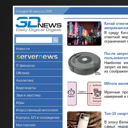
Сегодня 06 августа 2026
Китай ответ
американски
В среду Кит
ответной ме
ограничения н
Новости
После запре
пользовател
Наиболее из
IT-финансы
запрет на вв
из соображен
Offсянка
Аналитика
ИИтоги июля 
Видеокарты
Мрачные про
Звук и акустика
намерений и 
Игры
Искусственный интеллект
Топ-10 смарт
Корпуса, БП и охлаждение
В эпоху Вели
Мастерская
самых недор