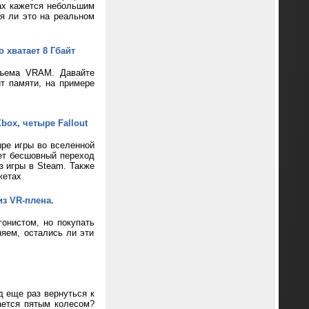
ax кажется небольшим
ся ли это на реальном
 хватает 8 Гбайт
бъема VRAM. Давайте
т памяти, на примере
box, четыре Fallout
ре игры во вселенной
ает бесшовный переход
з игры в Steam. Также
жетах
из VR-плена.
онистом, но покупать
яем, остались ли эти
д еще раз вернуться к
ается пятым колесом?