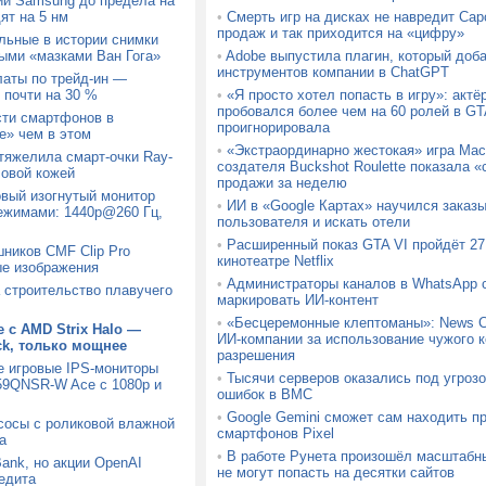
ии Samsung до предела на
ят на 5 нм
•
Смерть игр на дисках не навредит Ca
продаж и так приходится на «цифру»
льные в истории снимки
ыми «мазками Ван Гога»
•
Adobe выпустила плагин, который доб
инструментов компании в ChatGPT
латы по трейд-ин —
 почти на 30 %
•
«Я просто хотел попасть в игру»: актё
пробовался более чем на 60 ролей в GTA
сти смартфонов в
проигнорировала
» чем в этом
•
«Экстраординарно жестокая» игра Mach
утяжелила смарт-очки Ray-
создателя Buckshot Roulette показала
ловой кожей
продажи за неделю
вый изогнутый монитор
•
ИИ в «Google Картах» научился заказ
ежимами: 1440p@260 Гц,
пользователя и искать отели
•
Расширенный показ GTA VI пройдёт 27 
шников CMF Clip Pro
кинотеатре Netflix
ые изображения
•
Администраторы каналов в WhatsApp с
а строительство плавучего
маркировать ИИ-контент
•
«Бесцеремонные клептоманы»: News C
 с AMD Strix Halo —
ИИ-компании за использование чужого к
ck, только мощнее
разрешения
е игровые IPS-мониторы
•
Тысячи серверов оказались под угрозо
9QNSR-W Ace с 1080p и
ошибок в BMC
•
Google Gemini сможет сам находить п
сосы с роликовой влажной
смартфонов Pixel
а
•
В работе Рунета произошёл масштабн
Bank, но акции OpenAI
не могут попасть на десятки сайтов
едита