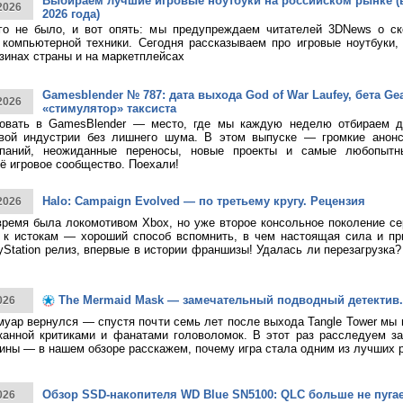
Выбираем лучшие игровые ноутбуки на российском рынке (
2026
2026 года)
ого не было, и вот опять: мы предупреждаем читателей 3DNews о с
компьютерной техники. Сегодня рассказываем про игровые ноутбуки,
зинах страны и на маркетплейсах
Gamesblender № 787: дата выхода God of War Laufey, бета Gea
2026
«стимулятор» таксиста
овать в GamesBlender — место, где мы каждую неделю отбираем д
овой индустрии без лишнего шума. В этом выпуске — громкие анон
паний, неожиданные переносы, новые проекты и самые любопытн
ё игровое сообщество. Поехали!
Halo: Campaign Evolved — по третьему кругу. Рецензия
2026
время была локомотивом Xbox, но уже второе консольное поколение с
к истокам — хороший способ вспомнить, в чем настоящая сила и при
yStation релиз, впервые в истории франшизы! Удалась ли перезагрузка
The Mermaid Mask — замечательный подводный детектив.
026
муар вернулся — спустя почти семь лет после выхода Tangle Tower мы
канной критиками и фанатами головоломок. В этот раз расследуем за
ины — в нашем обзоре расскажем, почему игра стала одним из лучших 
Обзор SSD-накопителя WD Blue SN5100: QLC больше не пуга
026