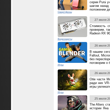
серии Pura у
шагом назад 
положении д
Смартфоны
27 июля 2
Стоимость с
проверим, та
Radeon RX 90
Видеокарты
26 июля 2
В нашем сего
Fallout, Mic
без пересбор
поговорим о 
Игры
26 июля 2
Обе части Mo
ради них VR-
игры увлека
Игры
25 июля 2
The Alters с
истории Яна 