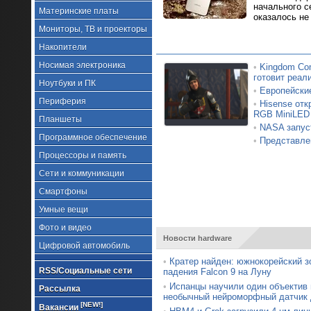
начального с
Материнские платы
оказалось не
Мониторы, ТВ и проекторы
Накопители
Носимая электроника
•
Kingdom Com
готовит реал
Ноутбуки и ПК
•
Европейские
Периферия
•
Hisense от
RGB MiniLED
Планшеты
•
NASA запус
Программное обеспечение
•
Представлен
Процессоры и память
Сети и коммуникации
Смартфоны
Умные вещи
Фото и видео
Новости hardware
Цифровой автомобиль
•
Кратер найден: южнокорейский з
RSS/Социальные сети
падения Falcon 9 на Луну
•
Испанцы научили один объектив
Рассылка
необычный нейроморфный датчик 
[NEW!]
Вакансии