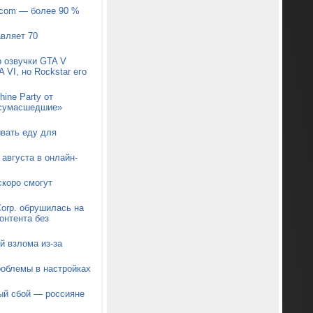
pcom — более 90 %
авляет 70
р озвучки GTA V
 VI, но Rockstar его
ine Party от
 «сумасшедшие»
ывать еду для
августа в онлайн-
коро смогут
orp. обрушилась на
онтента без
й взлома из-за
роблемы в настройках
ый сбой — россияне