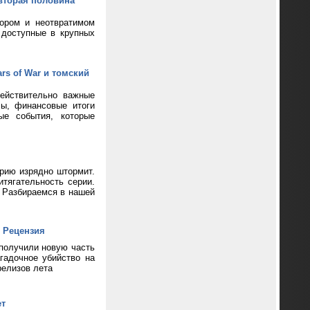
вторая половина
кором и неотвратимом
 доступные в крупных
rs of War и томский
ействительно важные
сы, финансовые итоги
ые события, которые
ерию изрядно штормит.
тягательность серии.
? Разбираемся в нашей
 Рецензия
 получили новую часть
гадочное убийство на
релизов лета
ет