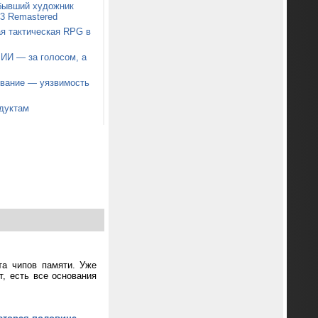
 бывший художник
t 3 Remastered
я тактическая RPG в
 ИИ — за голосом, а
звание — уязвимость
дуктам
та чипов памяти. Уже
т, есть все основания