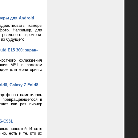
меры для Android
адействовать камеры
фото. Например, для
реального времени.
 из будущего
d E15 360: экран-
костного охлаждения
пании MSI в золотом
адом для мониторинга
d8, Galaxy Z Fold8
артфонов наметилась
и превращающегося в
ляет как раз пионер
S-C931
вых новостей. И хотя
о, есть и те, кто их