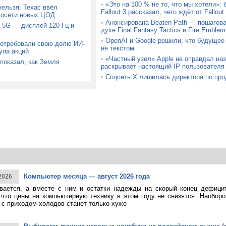
•
«Это на 100 % не то, что мы хотели»:
ельзя: Техас ввёл
Fallout 3 рассказал, чего ждёт от Fallou
госети новых ЦОД
•
Анонсирована Beaten Path — пошагова
 5G — дисплей 120 Гц и
духе Final Fantasy Tactics и Fire Emblem
•
OpenAI и Google решили, что будущее
потребовали свою долю ИИ-
не текстом
упа акций
•
«Частный узел» Apple не оправдал на
показал, как Земля
раскрывает настоящий IP пользователя
•
Соцсеть X лишилась директора по про
Компьютер месяца — август 2026 года
2026
ивается, а вместе с ним и остатки надежды на скорый конец дефици
 что цены на компьютерную технику в этом году не снизятся. Наоборо
о с приходом холодов станет только хуже