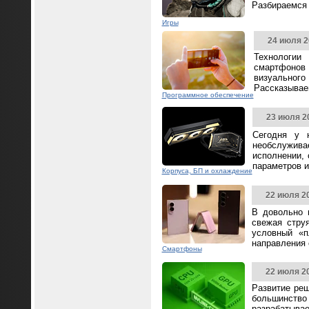
Разбираемся 
Игры
24 июля 2
Технологии
смартфонов
визуальног
Рассказываем
Программное обеспечение
23 июля 2
Сегодня у 
необслужива
исполнении,
параметров и
Корпуса, БП и охлаждение
22 июля 2
В довольно 
свежая стру
условный «п
направления
Смартфоны
22 июля 2
Развитие реш
большинство 
разрабатывае