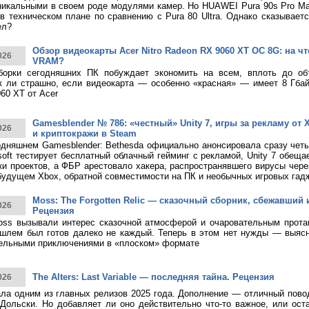
никальными в своем роде модулями камер. Но HUAWEI Pura 90s Pro M
в техническом плане по сравнению с Pura 80 Ultra. Однако сказывает
ел?
Обзор видеокарты Acer Nitro Radeon RX 9060 XT OC 8G: на что
026
VRAM?
борки сегодняшних ПК побуждает экономить на всем, вплоть до о
к ли страшно, если видеокарта — особенно «красная» — имеет 8 Гбай
60 XT от Acer
Gamesblender № 786: «честный» Unity 7, игры за рекламу от X
026
и криптокражи в Steam
дняшнем Gamesblender: Bethesda официально анонсировала сразу четы
rosoft тестирует бесплатный облачный гейминг с рекламой, Unity 7 обещ
ки проектов, а ФБР арестовало хакера, распространявшего вирусы чере
будущем Xbox, обратной совместимости на ПК и необычных игровых гад
Moss: The Forgotten Relic — сказочный сборник, сбежавший 
026
Рецензия
ss вызывали интерес сказочной атмосферой и очаровательным протаг
шлем был готов далеко не каждый. Теперь в этом нет нужды — выясн
тельными приключениями в «плоском» формате
The Alters: Last Variable — последняя тайна. Рецензия
026
тала одним из главных релизов 2025 года. Дополнение — отличный пово
Дольски. Но добавляет ли оно действительно что-то важное, или ост