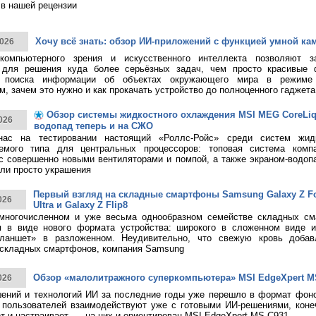
в нашей рецензии
Хочу всё знать: обзор ИИ-приложений с функцией умной ка
026
 компьютерного зрения и искусственного интеллекта позволяют з
 для решения куда более серьёзных задач, чем просто красивые 
о поиска информации об объектах окружающего мира в режиме 
, зачем это нужно и как прокачать устройство до полноценного гаджета
Обзор системы жидкостного охлаждения MSI MEG CoreLiqui
026
водопад теперь и на СЖО
нас на тестировании настоящий «Роллс-Ройс» среди систем жид
емого типа для центральных процессоров: топовая система ком
 с совершенно новыми вентиляторами и помпой, а также экраном-водоп
ли просто украшения
Первый взгляд на складные смартфоны Samsung Galaxy Z Fol
026
Ultra и Galaxy Z Flip8
многочисленном и уже весьма однообразном семействе складных см
я в виде нового формата устройства: широкого в сложенном виде 
ланшет» в разложенном. Неудивительно, что свежую кровь добав
 складных смартфонов, компания Samsung
Обзор «малолитражного суперкомпьютера» MSI EdgeXpert M
026
ений и технологий ИИ за последние годы уже перешло в формат фоно
пользователей взаимодействуют уже с готовыми ИИ-решениями, конечн
т и настраивает, — на них и ориентирован MSI EdgeXpert MS-C931