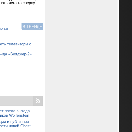
пать чего-то сверху —
В ТРЕНДЕ
horse
еть телевизоры с
онда «Вояджер-2»
ет после выхода
иков Wolfenstein
ции и публичное
ости новой Ghost