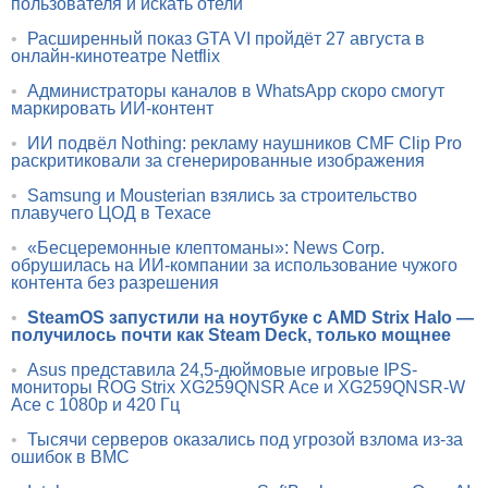
пользователя и искать отели
•
Расширенный показ GTA VI пройдёт 27 августа в
онлайн-кинотеатре Netflix
•
Администраторы каналов в WhatsApp скоро смогут
маркировать ИИ-контент
•
ИИ подвёл Nothing: рекламу наушников CMF Clip Pro
раскритиковали за сгенерированные изображения
•
Samsung и Mousterian взялись за строительство
плавучего ЦОД в Техасе
•
«Бесцеремонные клептоманы»: News Corp.
обрушилась на ИИ-компании за использование чужого
контента без разрешения
•
SteamOS запустили на ноутбуке с AMD Strix Halo —
получилось почти как Steam Deck, только мощнее
•
Asus представила 24,5-дюймовые игровые IPS-
мониторы ROG Strix XG259QNSR Ace и XG259QNSR-W
Ace с 1080p и 420 Гц
•
Тысячи серверов оказались под угрозой взлома из-за
ошибок в BMC