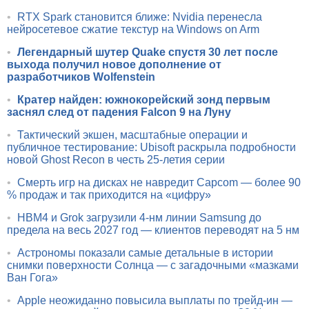
•
RTX Spark становится ближе: Nvidia перенесла
нейросетевое сжатие текстур на Windows on Arm
•
Легендарный шутер Quake спустя 30 лет после
выхода получил новое дополнение от
разработчиков Wolfenstein
•
Кратер найден: южнокорейский зонд первым
заснял след от падения Falcon 9 на Луну
•
Тактический экшен, масштабные операции и
публичное тестирование: Ubisoft раскрыла подробности
новой Ghost Recon в честь 25-летия серии
•
Смерть игр на дисках не навредит Capcom — более 90
% продаж и так приходится на «цифру»
•
HBM4 и Grok загрузили 4-нм линии Samsung до
предела на весь 2027 год — клиентов переводят на 5 нм
•
Астрономы показали самые детальные в истории
снимки поверхности Солнца — с загадочными «мазками
Ван Гога»
•
Apple неожиданно повысила выплаты по трейд-ин —