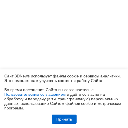
Сайт 3DNews использует файлы cookie и сервисы аналитики.
Это помогает нам улучшать контент и работу Cайта.
Во время посещения Cайта вы соглашаетесь с
Пользовательским соглашением
и даёте согласие на
✖
обработку и передачу (в т.ч. трансграничную) персональных
данных, использование Cайтом файлов cookie и метрических
программ.
Обзор и тест системы жидкостного охлаждения DeepCool LT360 Vision
ARGB с 4,5-дюймовым экраном
Принять