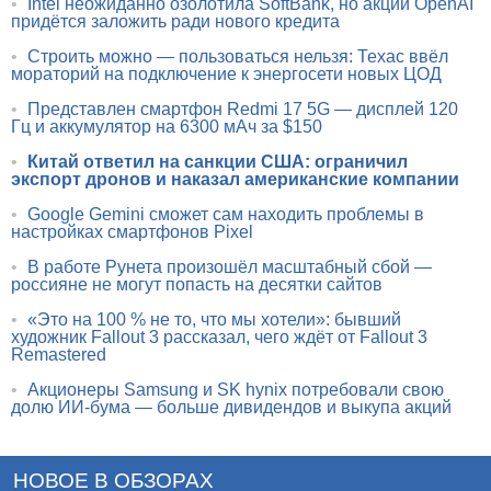
•
Intel неожиданно озолотила SoftBank, но акции OpenAI
придётся заложить ради нового кредита
•
Строить можно — пользоваться нельзя: Техас ввёл
мораторий на подключение к энергосети новых ЦОД
•
Представлен смартфон Redmi 17 5G — дисплей 120
Гц и аккумулятор на 6300 мАч за $150
•
Китай ответил на санкции США: ограничил
экспорт дронов и наказал американские компании
•
Google Gemini сможет сам находить проблемы в
настройках смартфонов Pixel
•
В работе Рунета произошёл масштабный сбой —
россияне не могут попасть на десятки сайтов
•
«Это на 100 % не то, что мы хотели»: бывший
художник Fallout 3 рассказал, чего ждёт от Fallout 3
Remastered
•
Акционеры Samsung и SK hynix потребовали свою
долю ИИ-бума — больше дивидендов и выкупа акций
НОВОЕ В ОБЗОРАХ