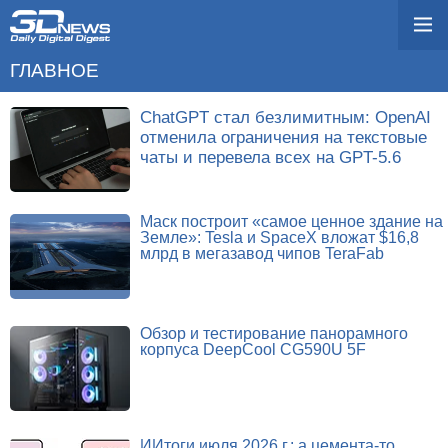
ГЛАВНОЕ
ChatGPT стал безлимитным: OpenAI
отменила ограничения на текстовые
чаты и перевела всех на GPT-5.6
Маск построит «самое ценное здание на
Земле»: Tesla и SpaceX вложат $16,8
млрд в мегазавод чипов TeraFab
Обзор и тестирование панорамного
корпуса DeepCool CG590U 5F
ИИтоги июля 2026 г.: а цемента-то