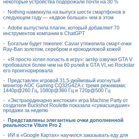
некоторые устройства подорожали почти на 30 %
•
Nothing намекнула на выпуск шести смартфонов в
следующем году — «вдвое больше» чем в этом
•
Adobe выпустила плагин, который добавляет 70
инструментов компании в ChatGPT
•
Богатым будет тяжелее: Caviar утяжелила смарт-очки
Ray-Ban золотом, серебром и крокодиловой кожей
•
«Я просто хотел попасть в игру»: актёр озвучки GTA V
пробовался более чем на 60 ролей в GTA VI, но Rockstar
его проигнорировала
•
Представлен игровой 31,5-дюймовый изогнутый
монитор AOC Gaming CQ32G4ZA с тремя режимами:
1440p@260 Гц, 1080p@360 Гц и 720p@500 Гц
•
«Экстраординарно жестокая» игра Machine Party от
создателя Buckshot Roulette показала «сумасшедшие»
продажи за неделю
•
Представлены элегантные очки дополненной
реальности Viture Pro 2
•
ИИ в «Google Картах» научился заказывать еду для