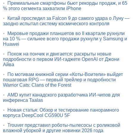
•
Премиальные смартфоны бьют рекорды продаж, и 65
% этого сегмента захватили iPhone
•
Китай проследил за Falcon 9 до самого удара о Луну —
заодно испытал систему космического контроля
•
Мировые продажи планшетов во II квартале рухнули
на 10 % — сильнее всего продажи рухнули у Samsung и
Huawei
•
Похож на пончик и двигается: раскрыты новые
подробности о первом ИИ-гаджете OpenAI от Джони
Айва
•
По мотивам книжной серии «Коты-Воители» выйдет
пошаговая RPG — первый трейлер и подробности
Warrior Cats: Clans of the Forest
•
AMD купит канадского разработчика ИИ-чипов для
инференса Taalas
•
Новая статья: Обзор и тестирование панорамного
корпуса DeepCool CG590U 5F
•
Trouver представил роботы-пылесосы с роликовой
влажной уборкой и другие новинки 2026 года