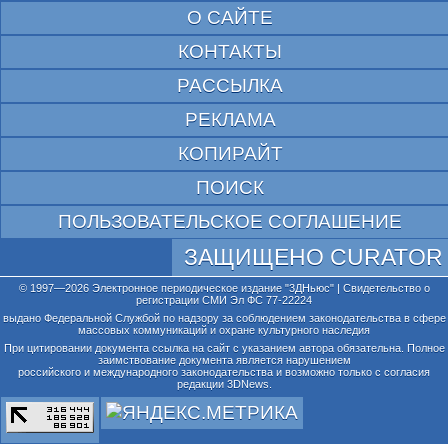
О САЙТЕ
КОНТАКТЫ
РАССЫЛКА
РЕКЛАМА
КОПИРАЙТ
ПОИСК
ПОЛЬЗОВАТЕЛЬСКОЕ СОГЛАШЕНИЕ
ЗАЩИЩЕНО CURATOR
© 1997—2026 Электронное периодическое издание "3ДНьюс" | Свидетельство о
регистрации СМИ Эл ФС 77-22224
выдано Федеральной Службой по надзору за соблюдением законодательства в сфере
массовых коммуникаций и охране культурного наследия
При цитировании документа ссылка на сайт с указанием автора обязательна. Полное
заимствование документа является нарушением
российского и международного законодательства и возможно только с согласия
редакции 3DNews.