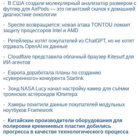
•
В США создали молекулярный анализатор размером с
футляр для AirPods — это гигантский скачок к домашней
диагностике онкологии
•
Spectre возвращается: новая атака TONTOU ломает
защиту процессоров Intel и AMD
•
Ретейлеры хотят покупателей из ChatGPT, но не хотят
отдавать OpenAI их данные
•
Cloudflare представила облачный браузер Kitesurf для
ИИ-агентов
•
Европа доработала планы по созданию
«суверенного» конкурента Starlink
•
Зонд NASA Lucy начал настройку камер для съёмки
троянских астероидов Юпитера
•
Хакеры похитили данные покупателей модульных
ноутбуков Framework
•
Китайские производители оборудования для
полировки кремниевых пластин добились
прогресса в качестве технологического процесса