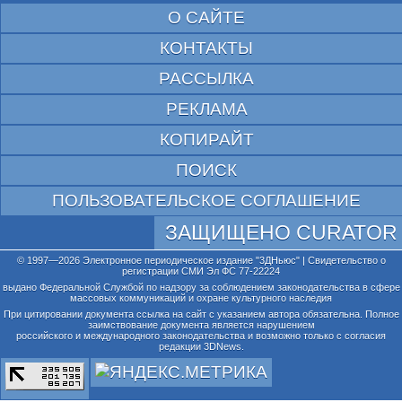
О САЙТЕ
КОНТАКТЫ
РАССЫЛКА
РЕКЛАМА
КОПИРАЙТ
ПОИСК
ПОЛЬЗОВАТЕЛЬСКОЕ СОГЛАШЕНИЕ
ЗАЩИЩЕНО CURATOR
© 1997—2026 Электронное периодическое издание "3ДНьюс" | Свидетельство о
регистрации СМИ Эл ФС 77-22224
выдано Федеральной Службой по надзору за соблюдением законодательства в сфере
массовых коммуникаций и охране культурного наследия
При цитировании документа ссылка на сайт с указанием автора обязательна. Полное
заимствование документа является нарушением
российского и международного законодательства и возможно только с согласия
редакции 3DNews.