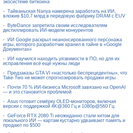
экосистеме биткоина
•
Тайваньская Nanya намерена заработать на ИИ,
вложив $10,7 млрд в передовую фабрику DRAM с EUV
•
ByteDance запретила своим исследователям
дистиллировать ИИ-модели конкурентов
•
ИИ Google раскрыл неанонсированного персонажа
игры, которого разработчик хранил в тайне в «Google
Документах»
•
ИИ научился находить уязвимости в ПО, но для их
исправления всё ещё нужны люди
•
Предзаказы GTA VI «настолько беспрецедентны», что
Take-Two не может спрогнозировать продажи игры
•
Почти 70 % ИИ-бизнеса Microsoft завязано на OpenAI
— и это становится проблемой
•
Asus готовит семёрку OLED-мониторов, включая
версии с поддержкой 4K@360 Гц и 1080p@560 Гц
•
GeForce RTX 2080 Ti неожиданно стали хитом для
локального ИИ — картам кустарно удваивают память и
продают по $500