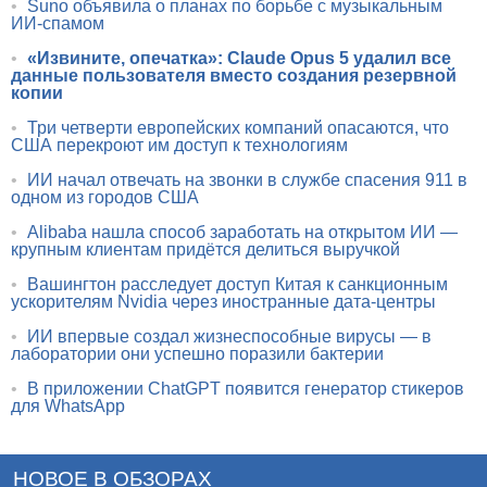
•
Suno объявила о планах по борьбе с музыкальным
ИИ-спамом
•
«Извините, опечатка»: Claude Opus 5 удалил все
данные пользователя вместо создания резервной
копии
•
Три четверти европейских компаний опасаются, что
США перекроют им доступ к технологиям
•
ИИ начал отвечать на звонки в службе спасения 911 в
одном из городов США
•
Alibaba нашла способ заработать на открытом ИИ —
крупным клиентам придётся делиться выручкой
•
Вашингтон расследует доступ Китая к санкционным
ускорителям Nvidia через иностранные дата-центры
•
ИИ впервые создал жизнеспособные вирусы — в
лаборатории они успешно поразили бактерии
•
В приложении ChatGPT появится генератор стикеров
для WhatsApp
НОВОЕ В ОБЗОРАХ