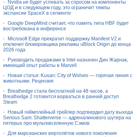
•
Nvidia не будет успевать за спросом на компоненты
ЦОД и в следующем году, это ограничит темпы
экспансии SpaceX в сегменте
•
Google DeepMind считает, что память типа HBF будет
востребована в инференсе
•
Microsoft Edge прекратит поддержку Manifest V2 и
отключит блокировщика рекламы uBlock Origin до конца
2026 года
•
Руководить продажами в Intel назначен Дин Жарнак,
имеющий опыт работы в Marvell
•
Новая статья: Kusan: City of Wolves — горячая линия с
животными. Рецензия
•
Breathedge стала бесплатной на 48 часов, а
Breathedge 2 готовится ворваться в ранний доступ
Steam
•
Новый геймплейный трейлер подтвердил дату выхода
Serious Sam: Shatterverse — адреналинового шутера на
пятерых про мультивселенную Сэмов
•
Для марсианских вертолётов нового поколения