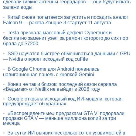
сделали гибкие антенны георадаров — они будут искать
залежи воды
•
Китай снова попытается запустить и посадить аналог
Falcon 9 — ракета Zhuque-3 стартует 11 августа
•
Tesla признала массовый дефект Cybertruck и
бесплатно заменит узел, за ремонт которого до сих пор
брала до $7200
•
SSD научатся быстрее обмениваться данными с GPU
— Nvidia откроет исходный код cuFile
•
В Google Chrome для Android появилась
навигационная панель с кнопкой Gemini
•
Конец не так и близок: последний сезон сериала
«Ведьмак» от Netflix не выйдет в 2026 году
•
Google открыла исходный код ИИ-модели, которая
предупреждает об ураганах
•
«Беспрецедентные» предзаказы GTA VI подорвали
продажи GTA V — меньше миллиона копий за три
месяца
•
За сутки ИИ выявил несколько сотен уязвимостей в