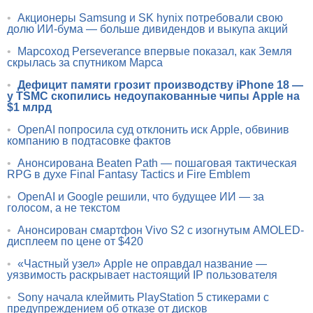
•
Акционеры Samsung и SK hynix потребовали свою
долю ИИ-бума — больше дивидендов и выкупа акций
•
Марсоход Perseverance впервые показал, как Земля
скрылась за спутником Марса
•
Дефицит памяти грозит производству iPhone 18 —
у TSMC скопились недоупакованные чипы Apple на
$1 млрд
•
OpenAI попросила суд отклонить иск Apple, обвинив
компанию в подтасовке фактов
•
Анонсирована Beaten Path — пошаговая тактическая
RPG в духе Final Fantasy Tactics и Fire Emblem
•
OpenAI и Google решили, что будущее ИИ — за
голосом, а не текстом
•
Анонсирован смартфон Vivo S2 с изогнутым AMOLED-
дисплеем по цене от $420
•
«Частный узел» Apple не оправдал название —
уязвимость раскрывает настоящий IP пользователя
•
Sony начала клеймить PlayStation 5 стикерами с
предупреждением об отказе от дисков