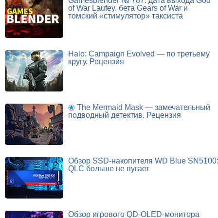
Gamesblender № 787: дата выхода God
of War Laufey, бета Gears of War и
томский «стимулятор» таксиста
Halo: Campaign Evolved — по третьему
кругу. Рецензия
The Mermaid Mask — замечательный
подводный детектив. Рецензия
Обзор SSD-накопителя WD Blue SN5100
QLC больше не пугает
Обзор игрового QD-OLED-монитора