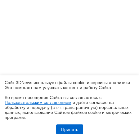
Сайт 3DNews использует файлы cookie и сервисы аналитики.
Это помогает нам улучшать контент и работу Cайта.
Во время посещения Cайта вы соглашаетесь с
Пользовательским соглашением
и даёте согласие на
✖
обработку и передачу (в т.ч. трансграничную) персональных
данных, использование Cайтом файлов cookie и метрических
программ.
Обзор игрового QD-OLED-монитора ASUS ROG Strix OLED
XG27AQDMES: самый доступный в линейке
Принять