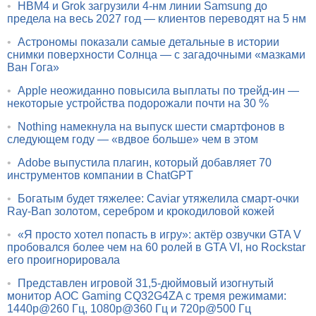
•
HBM4 и Grok загрузили 4-нм линии Samsung до
предела на весь 2027 год — клиентов переводят на 5 нм
•
Астрономы показали самые детальные в истории
снимки поверхности Солнца — с загадочными «мазками
Ван Гога»
•
Apple неожиданно повысила выплаты по трейд-ин —
некоторые устройства подорожали почти на 30 %
•
Nothing намекнула на выпуск шести смартфонов в
следующем году — «вдвое больше» чем в этом
•
Adobe выпустила плагин, который добавляет 70
инструментов компании в ChatGPT
•
Богатым будет тяжелее: Caviar утяжелила смарт-очки
Ray-Ban золотом, серебром и крокодиловой кожей
•
«Я просто хотел попасть в игру»: актёр озвучки GTA V
пробовался более чем на 60 ролей в GTA VI, но Rockstar
его проигнорировала
•
Представлен игровой 31,5-дюймовый изогнутый
монитор AOC Gaming CQ32G4ZA с тремя режимами:
1440p@260 Гц, 1080p@360 Гц и 720p@500 Гц