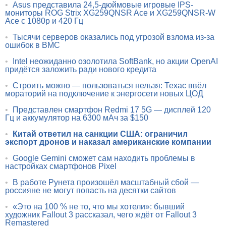
•
Asus представила 24,5-дюймовые игровые IPS-
мониторы ROG Strix XG259QNSR Ace и XG259QNSR-W
Ace с 1080p и 420 Гц
•
Тысячи серверов оказались под угрозой взлома из-за
ошибок в BMC
•
Intel неожиданно озолотила SoftBank, но акции OpenAI
придётся заложить ради нового кредита
•
Строить можно — пользоваться нельзя: Техас ввёл
мораторий на подключение к энергосети новых ЦОД
•
Представлен смартфон Redmi 17 5G — дисплей 120
Гц и аккумулятор на 6300 мАч за $150
•
Китай ответил на санкции США: ограничил
экспорт дронов и наказал американские компании
•
Google Gemini сможет сам находить проблемы в
настройках смартфонов Pixel
•
В работе Рунета произошёл масштабный сбой —
россияне не могут попасть на десятки сайтов
•
«Это на 100 % не то, что мы хотели»: бывший
художник Fallout 3 рассказал, чего ждёт от Fallout 3
Remastered