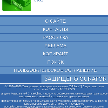
C931
О САЙТЕ
КОНТАКТЫ
РАССЫЛКА
РЕКЛАМА
КОПИРАЙТ
ПОИСК
ПОЛЬЗОВАТЕЛЬСКОЕ СОГЛАШЕНИЕ
ЗАЩИЩЕНО CURATOR
© 1997—2026 Электронное периодическое издание "3ДНьюс" | Свидетельство о
регистрации СМИ Эл ФС 77-22224
выдано Федеральной Службой по надзору за соблюдением законодательства в сфере
массовых коммуникаций и охране культурного наследия
При цитировании документа ссылка на сайт с указанием автора обязательна. Полное
заимствование документа является нарушением
российского и международного законодательства и возможно только с согласия