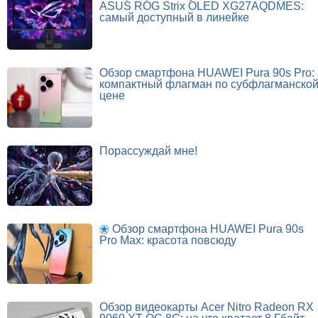
ASUS ROG Strix OLED XG27AQDMES:
самый доступный в линейке
Обзор смартфона HUAWEI Pura 90s Pro:
компактный флагман по субфлагманско
цене
Порассуждай мне!
Обзор смартфона HUAWEI Pura 90s
Pro Max: красота повсюду
Обзор видеокарты Acer Nitro Radeon RX