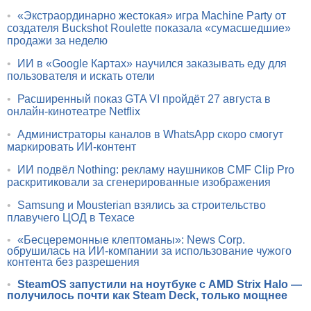
•
«Экстраординарно жестокая» игра Machine Party от
создателя Buckshot Roulette показала «сумасшедшие»
продажи за неделю
•
ИИ в «Google Картах» научился заказывать еду для
пользователя и искать отели
•
Расширенный показ GTA VI пройдёт 27 августа в
онлайн-кинотеатре Netflix
•
Администраторы каналов в WhatsApp скоро смогут
маркировать ИИ-контент
•
ИИ подвёл Nothing: рекламу наушников CMF Clip Pro
раскритиковали за сгенерированные изображения
•
Samsung и Mousterian взялись за строительство
плавучего ЦОД в Техасе
•
«Бесцеремонные клептоманы»: News Corp.
обрушилась на ИИ-компании за использование чужого
контента без разрешения
•
SteamOS запустили на ноутбуке с AMD Strix Halo —
получилось почти как Steam Deck, только мощнее