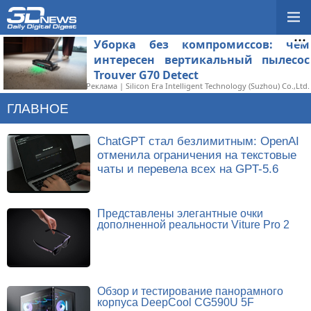
Уборка без компромиссов: чем
интересен вертикальный пылесос
Trouver G70 Detect
Реклама | Silicon Era Intelligent Technology (Suzhou) Co.,Ltd.
ГЛАВНОЕ
ChatGPT стал безлимитным: OpenAI
отменила ограничения на текстовые
чаты и перевела всех на GPT-5.6
Представлены элегантные очки
дополненной реальности Viture Pro 2
Обзор и тестирование панорамного
корпуса DeepCool CG590U 5F