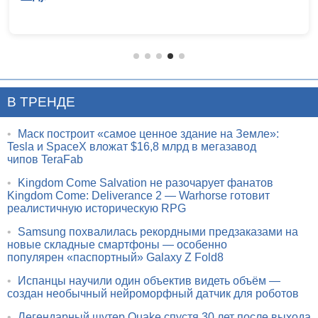
В ТРЕНДЕ
•
Маск построит «самое ценное здание на Земле»:
Tesla и SpaceX вложат $16,8 млрд в мегазавод
чипов TeraFab
•
Kingdom Come Salvation не разочарует фанатов
Kingdom Come: Deliverance 2 — Warhorse готовит
реалистичную историческую RPG
•
Samsung похвалилась рекордными предзаказами на
новые складные смартфоны — особенно
популярен «паспортный» Galaxy Z Fold8
•
Испанцы научили один объектив видеть объём —
создан необычный нейроморфный датчик для роботов
•
Легендарный шутер Quake спустя 30 лет после выхода