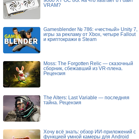
9060 XT OC 8G: на что хватает 8 Гбайт
VRAM?
Gamesblender № 786: «честный» Unity 7,
игры за рекламу от Xbox, четыре Fallout
и криптокражи в Steam
Moss: The Forgotten Relic — сказочный
сборник, сбежавший из VR-плена.
Рецензия
The Alters: Last Variable — последняя
тайна. Рецензия
Хочу всё знать: обзор ИИ-приложений с
функцией умной камеры для Android