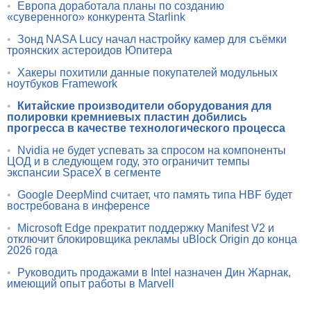
•
Европа доработала планы по созданию
«суверенного» конкурента Starlink
•
Зонд NASA Lucy начал настройку камер для съёмки
троянских астероидов Юпитера
•
Хакеры похитили данные покупателей модульных
ноутбуков Framework
•
Китайские производители оборудования для
полировки кремниевых пластин добились
прогресса в качестве технологического процесса
•
Nvidia не будет успевать за спросом на компоненты
ЦОД и в следующем году, это ограничит темпы
экспансии SpaceX в сегменте
•
Google DeepMind считает, что память типа HBF будет
востребована в инференсе
•
Microsoft Edge прекратит поддержку Manifest V2 и
отключит блокировщика рекламы uBlock Origin до конца
2026 года
•
Руководить продажами в Intel назначен Дин Жарнак,
имеющий опыт работы в Marvell