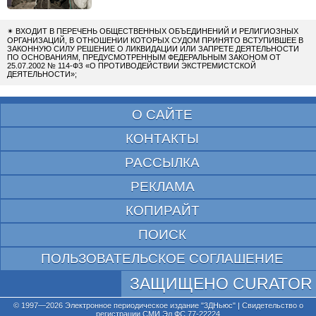
✴
ВХОДИТ В ПЕРЕЧЕНЬ ОБЩЕСТВЕННЫХ ОБЪЕДИНЕНИЙ И РЕЛИГИОЗНЫХ
ОРГАНИЗАЦИЙ, В ОТНОШЕНИИ КОТОРЫХ СУДОМ ПРИНЯТО ВСТУПИВШЕЕ В
ЗАКОННУЮ СИЛУ РЕШЕНИЕ О ЛИКВИДАЦИИ ИЛИ ЗАПРЕТЕ ДЕЯТЕЛЬНОСТИ
ПО ОСНОВАНИЯМ, ПРЕДУСМОТРЕННЫМ ФЕДЕРАЛЬНЫМ ЗАКОНОМ ОТ
25.07.2002 № 114-ФЗ «О ПРОТИВОДЕЙСТВИИ ЭКСТРЕМИСТСКОЙ
ДЕЯТЕЛЬНОСТИ»;
О САЙТЕ
КОНТАКТЫ
РАССЫЛКА
РЕКЛАМА
КОПИРАЙТ
ПОИСК
ПОЛЬЗОВАТЕЛЬСКОЕ СОГЛАШЕНИЕ
ЗАЩИЩЕНО CURATOR
© 1997—2026 Электронное периодическое издание "3ДНьюс" | Свидетельство о
регистрации СМИ Эл ФС 77-22224