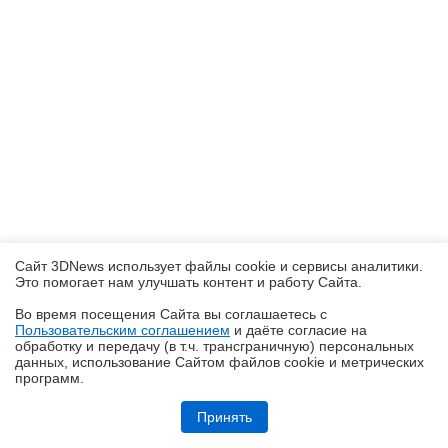
Сайт 3DNews использует файлы cookie и сервисы аналитики.
Это помогает нам улучшать контент и работу Cайта.
Во время посещения Cайта вы соглашаетесь с
Пользовательским соглашением
и даёте согласие на
✖
обработку и передачу (в т.ч. трансграничную) персональных
данных, использование Cайтом файлов cookie и метрических
программ.
Обзор робота-уборщика Midea VCR V15 MAX ULTRA: не разменивайся
на мелочи (но не переплачивай)
Принять