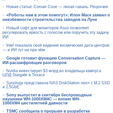
•
Новая статья: Corsair Cove — лихая гавань. Рецензия
•
«Роботы нам в этом помогут»: Илон Маск заявил о
неизбежности строительства заводов на Луне
•
Новый софт для мониторов Asus позволяет
регулировать яркость с голосом или поручить эту задачу
ИИ
•
Intel показала своё видение космических дата-центров
— и ИИ тут ни при чём
•
Google готовит функцию Conversation Capture —
ИИ-расшифровщик разговоров
•
Nvidia инвестирует $3 млрд во владельца кампуса
ЦОД Stargate в Техасе
•
Synology представила NAS DiskStation neo+ с M.2 SSD
и 2.5GbE
•
Sony выпустит в сентябре беспроводные
наушники WH-1000XM4C — копию WH-
1000XM4 шестилетней давности
•
TSMC сообщила о прорыве в разработке