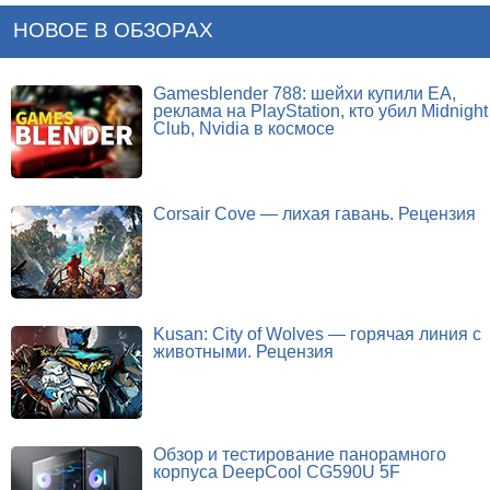
НОВОЕ В ОБЗОРАХ
Gamesblender 788: шейхи купили EA,
реклама на PlayStation, кто убил Midnight
Club, Nvidia в космосе
Corsair Cove — лихая гавань. Рецензия
Kusan: City of Wolves — горячая линия с
животными. Рецензия
Обзор и тестирование панорамного
корпуса DeepCool CG590U 5F