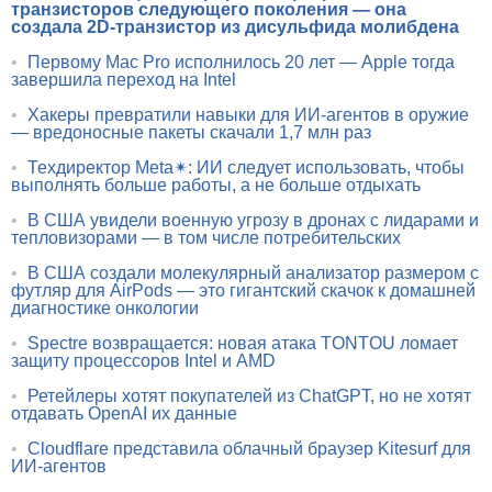
транзисторов следующего поколения — она
создала 2D-транзистор из дисульфида молибдена
•
Первому Mac Pro исполнилось 20 лет — Apple тогда
завершила переход на Intel
•
Хакеры превратили навыки для ИИ-агентов в оружие
— вредоносные пакеты скачали 1,7 млн раз
•
Техдиректор Meta✴: ИИ следует использовать, чтобы
выполнять больше работы, а не больше отдыхать
•
В США увидели военную угрозу в дронах с лидарами и
тепловизорами — в том числе потребительских
•
В США создали молекулярный анализатор размером с
футляр для AirPods — это гигантский скачок к домашней
диагностике онкологии
•
Spectre возвращается: новая атака TONTOU ломает
защиту процессоров Intel и AMD
•
Ретейлеры хотят покупателей из ChatGPT, но не хотят
отдавать OpenAI их данные
•
Cloudflare представила облачный браузер Kitesurf для
ИИ-агентов