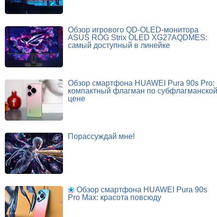
Обзор игрового QD-OLED-монитора
ASUS ROG Strix OLED XG27AQDMES:
самый доступный в линейке
Обзор смартфона HUAWEI Pura 90s Pro:
компактный флагман по субфлагманско
цене
Порассуждай мне!
Обзор смартфона HUAWEI Pura 90s
Pro Max: красота повсюду