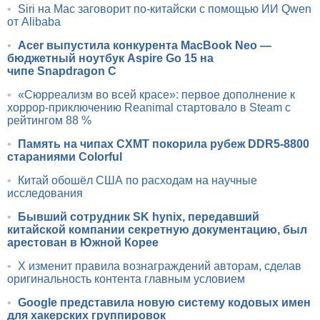
•
Siri на Mac заговорит по-китайски с помощью ИИ Qwen
от Alibaba
•
Acer выпустила конкурента MacBook Neo —
бюджетный ноутбук Aspire Go 15 на
чипе Snapdragon C
•
«Сюрреализм во всей красе»: первое дополнение к
хоррор-приключению Reanimal стартовало в Steam с
рейтингом 88 %
•
Память на чипах CXMT покорила рубеж DDR5-8800
стараниями Colorful
•
Китай обошёл США по расходам на научные
исследования
•
Бывший сотрудник SK hynix, передавший
китайской компании секретную документацию, был
арестован в Южной Корее
•
X изменит правила вознаграждений авторам, сделав
оригинальность контента главным условием
•
Google представила новую систему кодовых имен
для хакерских группировок