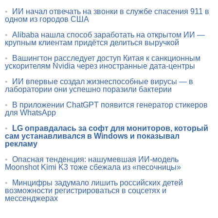
•
ИИ начал отвечать на звонки в службе спасения 911 в
одном из городов США
•
Alibaba нашла способ заработать на открытом ИИ —
крупным клиентам придётся делиться выручкой
•
Вашингтон расследует доступ Китая к санкционным
ускорителям Nvidia через иностранные дата-центры
•
ИИ впервые создал жизнеспособные вирусы — в
лаборатории они успешно поразили бактерии
•
В приложении ChatGPT появится генератор стикеров
для WhatsApp
•
LG оправдалась за софт для мониторов, который
сам устанавливался в Windows и показывал
рекламу
•
Опасная тенденция: нашумевшая ИИ-модель
Moonshot Kimi K3 тоже сбежала из «песочницы»
•
Минцифры задумало лишить российских детей
возможности регистрироваться в соцсетях и
мессенджерах