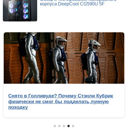
корпуса DeepCool CG590U 5F
Снято в Голливуде? Почему Стэнли Кубрик
физически не смог бы подделать лунную
походку