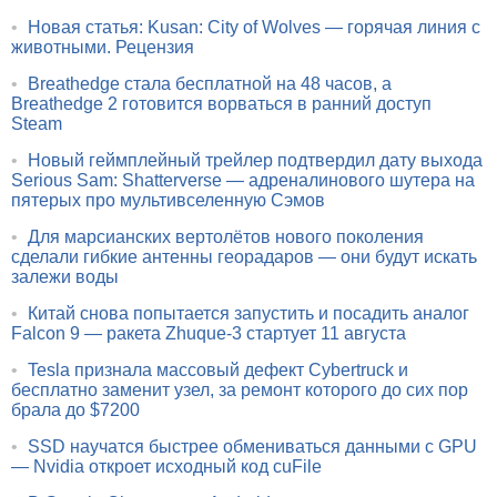
•
Новая статья: Kusan: City of Wolves — горячая линия с
животными. Рецензия
•
Breathedge стала бесплатной на 48 часов, а
Breathedge 2 готовится ворваться в ранний доступ
Steam
•
Новый геймплейный трейлер подтвердил дату выхода
Serious Sam: Shatterverse — адреналинового шутера на
пятерых про мультивселенную Сэмов
•
Для марсианских вертолётов нового поколения
сделали гибкие антенны георадаров — они будут искать
залежи воды
•
Китай снова попытается запустить и посадить аналог
Falcon 9 — ракета Zhuque-3 стартует 11 августа
•
Tesla признала массовый дефект Cybertruck и
бесплатно заменит узел, за ремонт которого до сих пор
брала до $7200
•
SSD научатся быстрее обмениваться данными с GPU
— Nvidia откроет исходный код cuFile