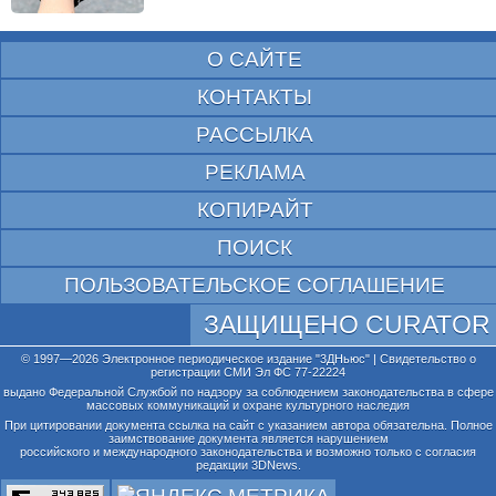
О САЙТЕ
КОНТАКТЫ
РАССЫЛКА
РЕКЛАМА
КОПИРАЙТ
ПОИСК
ПОЛЬЗОВАТЕЛЬСКОЕ СОГЛАШЕНИЕ
ЗАЩИЩЕНО CURATOR
© 1997—2026 Электронное периодическое издание "3ДНьюс" | Свидетельство о
регистрации СМИ Эл ФС 77-22224
выдано Федеральной Службой по надзору за соблюдением законодательства в сфере
массовых коммуникаций и охране культурного наследия
При цитировании документа ссылка на сайт с указанием автора обязательна. Полное
заимствование документа является нарушением
российского и международного законодательства и возможно только с согласия
редакции 3DNews.