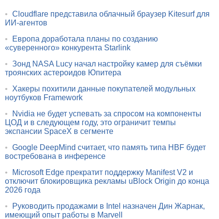
•
Cloudflare представила облачный браузер Kitesurf для
ИИ-агентов
•
Европа доработала планы по созданию
«суверенного» конкурента Starlink
•
Зонд NASA Lucy начал настройку камер для съёмки
троянских астероидов Юпитера
•
Хакеры похитили данные покупателей модульных
ноутбуков Framework
•
Nvidia не будет успевать за спросом на компоненты
ЦОД и в следующем году, это ограничит темпы
экспансии SpaceX в сегменте
•
Google DeepMind считает, что память типа HBF будет
востребована в инференсе
•
Microsoft Edge прекратит поддержку Manifest V2 и
отключит блокировщика рекламы uBlock Origin до конца
2026 года
•
Руководить продажами в Intel назначен Дин Жарнак,
имеющий опыт работы в Marvell