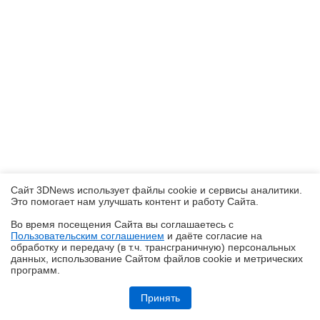
Сайт 3DNews использует файлы cookie и сервисы аналитики.
Это помогает нам улучшать контент и работу Cайта.
Во время посещения Cайта вы соглашаетесь с
Пользовательским соглашением
и даёте согласие на
✖
обработку и передачу (в т.ч. трансграничную) персональных
данных, использование Cайтом файлов cookie и метрических
программ.
Обзор игрового ноутбука ASUS ROG Zephyrus G14 GU405: пример
удачной погони за двумя зайцами
Принять