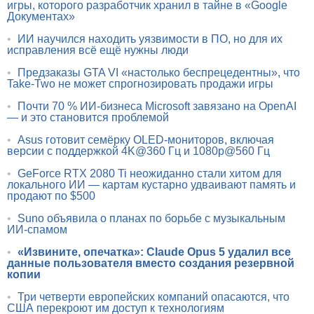
игры, которого разработчик хранил в тайне в «Google
Документах»
•
ИИ научился находить уязвимости в ПО, но для их
исправления всё ещё нужны люди
•
Предзаказы GTA VI «настолько беспрецедентны», что
Take-Two не может спрогнозировать продажи игры
•
Почти 70 % ИИ-бизнеса Microsoft завязано на OpenAI
— и это становится проблемой
•
Asus готовит семёрку OLED-мониторов, включая
версии с поддержкой 4K@360 Гц и 1080p@560 Гц
•
GeForce RTX 2080 Ti неожиданно стали хитом для
локального ИИ — картам кустарно удваивают память и
продают по $500
•
Suno объявила о планах по борьбе с музыкальным
ИИ-спамом
•
«Извините, опечатка»: Claude Opus 5 удалил все
данные пользователя вместо создания резервной
копии
•
Три четверти европейских компаний опасаются, что
США перекроют им доступ к технологиям