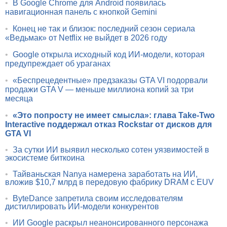
•
В Google Chrome для Android появилась
навигационная панель с кнопкой Gemini
•
Конец не так и близок: последний сезон сериала
«Ведьмак» от Netflix не выйдет в 2026 году
•
Google открыла исходный код ИИ-модели, которая
предупреждает об ураганах
•
«Беспрецедентные» предзаказы GTA VI подорвали
продажи GTA V — меньше миллиона копий за три
месяца
•
«Это попросту не имеет смысла»: глава Take-Two
Interactive поддержал отказ Rockstar от дисков для
GTA VI
•
За сутки ИИ выявил несколько сотен уязвимостей в
экосистеме биткоина
•
Тайваньская Nanya намерена заработать на ИИ,
вложив $10,7 млрд в передовую фабрику DRAM с EUV
•
ByteDance запретила своим исследователям
дистиллировать ИИ-модели конкурентов
•
ИИ Google раскрыл неанонсированного персонажа