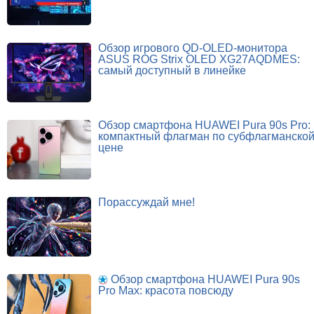
Обзор игрового QD-OLED-монитора
ASUS ROG Strix OLED XG27AQDMES:
самый доступный в линейке
Обзор смартфона HUAWEI Pura 90s Pro:
компактный флагман по субфлагманско
цене
Порассуждай мне!
Обзор смартфона HUAWEI Pura 90s
Pro Max: красота повсюду