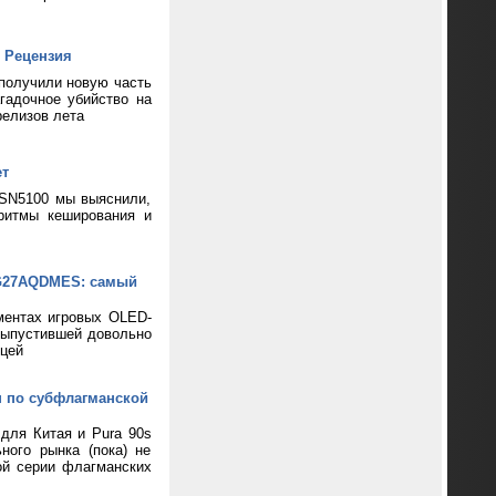
 Рецензия
 получили новую часть
гадочное убийство на
релизов лета
ет
 SN5100 мы выяснили,
ритмы кеширования и
XG27AQDMES: самый
ментах игровых OLED-
выпустившей довольно
цей
н по субфлагманской
 для Китая и Pura 90s
ного рынка (пока) не
ой серии флагманских