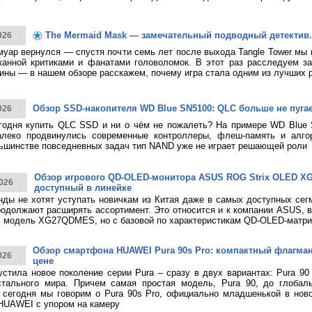
The Mermaid Mask — замечательный подводный детектив.
026
муар вернулся — спустя почти семь лет после выхода Tangle Tower мы
канной критиками и фанатами головоломок. В этот раз расследуем за
ины — в нашем обзоре расскажем, почему игра стала одним из лучших 
Обзор SSD-накопителя WD Blue SN5100: QLC больше не пуга
026
годня купить QLC SSD и ни о чём не пожалеть? На примере WD Blue
алеко продвинулись современные контроллеры, флеш-память и алго
ьшинстве повседневных задач тип NAND уже не играет решающей роли
Обзор игрового QD-OLED-монитора ASUS ROG Strix OLED 
026
доступный в линейке
нды не хотят уступать новичкам из Китая даже в самых доступных сег
родолжают расширять ассортимент. Это относится и к компании ASUS, 
 модель XG27QDMES, но с базовой по характеристикам QD-OLED-матри
Обзор смартфона HUAWEI Pura 90s Pro: компактный флагма
026
цене
тила новое поколение серии Pura – сразу в двух вариантах: Pura 90
стального мира. Причем самая простая модель, Pura 90, до глобаль
 сегодня мы говорим о Pura 90s Pro, официально младшенькой в нов
HUAWEI с упором на камеру