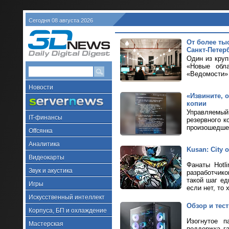
Сегодня 08 августа 2026
От более ты
Санкт-Петер
Один из кру
«Новые обла
«Ведомости» 
Новости
«Извините, 
копии
Управляемый 
IT-финансы
резервного к
произошедше
Offсянка
Аналитика
Kusan: City
Видеокарты
Фанаты Hotl
Звук и акустика
разработчик
такой шаг ед
Игры
если нет, то 
Искусственный интеллект
Обзор и тес
Корпуса, БП и охлаждение
Изогнутое п
Мастерская
поддержка г