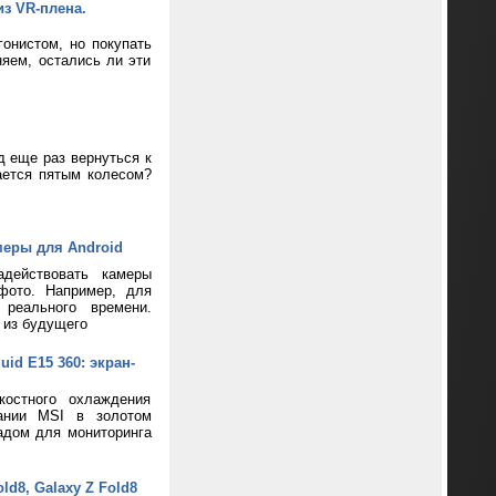
из VR-плена.
онистом, но покупать
яем, остались ли эти
д еще раз вернуться к
ается пятым колесом?
меры для Android
адействовать камеры
фото. Например, для
реального времени.
 из будущего
d E15 360: экран-
костного охлаждения
пании MSI в золотом
адом для мониторинга
d8, Galaxy Z Fold8