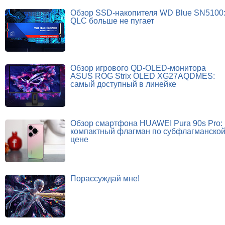
Обзор SSD-накопителя WD Blue SN5100
QLC больше не пугает
Обзор игрового QD-OLED-монитора
ASUS ROG Strix OLED XG27AQDMES:
самый доступный в линейке
Обзор смартфона HUAWEI Pura 90s Pro:
компактный флагман по субфлагманско
цене
Порассуждай мне!