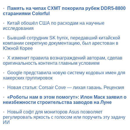
•
Память на чипах CXMT покорила рубеж DDR5-8800
стараниями Colorful
•
Китай обошёл США по расходам на научные
исследования
•
Бывший сотрудник SK hynix, передавший китайской
компании секретную документацию, был арестован в
Южной Корее
•
X изменит правила вознаграждений авторам, сделав
оригинальность контента главным условием
•
Google представила новую систему кодовых имен для
хакерских группировок
•
Новая статья: Corsair Cove — лихая гавань. Рецензия
•
«Роботы нам в этом помогут»: Илон Маск заявил о
неизбежности строительства заводов на Луне
•
Новый софт для мониторов Asus позволяет
регулировать яркость с голосом или поручить эту задачу
ИИ