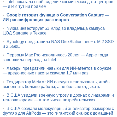
•
Intel показала своё видение космических дата-центров
— и ИИ тут ни при чём
•
Google готовит функцию Conversation Capture —
ИИ-расшифровщик разговоров
•
Nvidia инвестирует $3 млрд во владельца кампуса
ЦОД Stargate в Техасе
•
Synology представила NAS DiskStation neo+ с M.2 SSD
и 2.5GbE
•
Первому Mac Pro исполнилось 20 лет — Apple тогда
завершила переход на Intel
•
Хакеры превратили навыки для ИИ-агентов в оружие
— вредоносные пакеты скачали 1,7 млн раз
•
Техдиректор Meta✴: ИИ следует использовать, чтобы
выполнять больше работы, а не больше отдыхать
•
В США увидели военную угрозу в дронах с лидарами и
тепловизорами — в том числе потребительских
•
В США создали молекулярный анализатор размером с
футляр для AirPods — это гигантский скачок к домашней