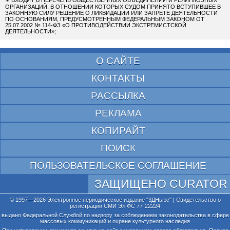
ОРГАНИЗАЦИЙ, В ОТНОШЕНИИ КОТОРЫХ СУДОМ ПРИНЯТО ВСТУПИВШЕЕ В
ЗАКОННУЮ СИЛУ РЕШЕНИЕ О ЛИКВИДАЦИИ ИЛИ ЗАПРЕТЕ ДЕЯТЕЛЬНОСТИ
ПО ОСНОВАНИЯМ, ПРЕДУСМОТРЕННЫМ ФЕДЕРАЛЬНЫМ ЗАКОНОМ ОТ
25.07.2002 № 114-ФЗ «О ПРОТИВОДЕЙСТВИИ ЭКСТРЕМИСТСКОЙ
ДЕЯТЕЛЬНОСТИ»;
О САЙТЕ
КОНТАКТЫ
РАССЫЛКА
РЕКЛАМА
КОПИРАЙТ
ПОИСК
ПОЛЬЗОВАТЕЛЬСКОЕ СОГЛАШЕНИЕ
ЗАЩИЩЕНО CURATOR
© 1997—2026 Электронное периодическое издание "3ДНьюс" | Свидетельство о
регистрации СМИ Эл ФС 77-22224
выдано Федеральной Службой по надзору за соблюдением законодательства в сфере
массовых коммуникаций и охране культурного наследия