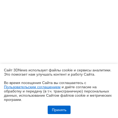
Сайт 3DNews использует файлы cookie и сервисы аналитики.
Это помогает нам улучшать контент и работу Cайта.
Во время посещения Cайта вы соглашаетесь с
Пользовательским соглашением
и даёте согласие на
✖
обработку и передачу (в т.ч. трансграничную) персональных
данных, использование Cайтом файлов cookie и метрических
программ.
Обзор системы жидкостного охлаждения MSI MEG CoreLiquid E15
360: экран-водопад теперь и на СЖО
Принять