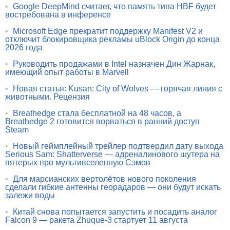
•
Google DeepMind считает, что память типа HBF будет
востребована в инференсе
•
Microsoft Edge прекратит поддержку Manifest V2 и
отключит блокировщика рекламы uBlock Origin до конца
2026 года
•
Руководить продажами в Intel назначен Дин Жарнак,
имеющий опыт работы в Marvell
•
Новая статья: Kusan: City of Wolves — горячая линия с
животными. Рецензия
•
Breathedge стала бесплатной на 48 часов, а
Breathedge 2 готовится ворваться в ранний доступ
Steam
•
Новый геймплейный трейлер подтвердил дату выхода
Serious Sam: Shatterverse — адреналинового шутера на
пятерых про мультивселенную Сэмов
•
Для марсианских вертолётов нового поколения
сделали гибкие антенны георадаров — они будут искать
залежи воды
•
Китай снова попытается запустить и посадить аналог
Falcon 9 — ракета Zhuque-3 стартует 11 августа