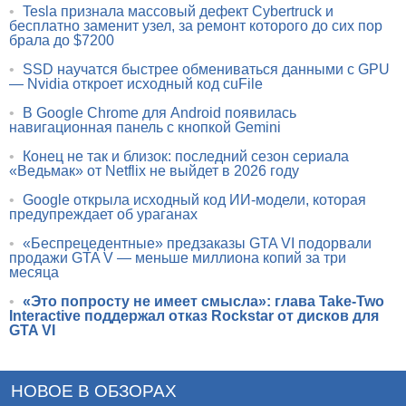
•
Tesla признала массовый дефект Cybertruck и
бесплатно заменит узел, за ремонт которого до сих пор
брала до $7200
•
SSD научатся быстрее обмениваться данными с GPU
— Nvidia откроет исходный код cuFile
•
В Google Chrome для Android появилась
навигационная панель с кнопкой Gemini
•
Конец не так и близок: последний сезон сериала
«Ведьмак» от Netflix не выйдет в 2026 году
•
Google открыла исходный код ИИ-модели, которая
предупреждает об ураганах
•
«Беспрецедентные» предзаказы GTA VI подорвали
продажи GTA V — меньше миллиона копий за три
месяца
•
«Это попросту не имеет смысла»: глава Take-Two
Interactive поддержал отказ Rockstar от дисков для
GTA VI
НОВОЕ В ОБЗОРАХ