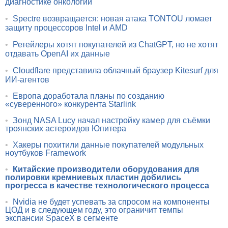
диагностике онкологии
•
Spectre возвращается: новая атака TONTOU ломает
защиту процессоров Intel и AMD
•
Ретейлеры хотят покупателей из ChatGPT, но не хотят
отдавать OpenAI их данные
•
Cloudflare представила облачный браузер Kitesurf для
ИИ-агентов
•
Европа доработала планы по созданию
«суверенного» конкурента Starlink
•
Зонд NASA Lucy начал настройку камер для съёмки
троянских астероидов Юпитера
•
Хакеры похитили данные покупателей модульных
ноутбуков Framework
•
Китайские производители оборудования для
полировки кремниевых пластин добились
прогресса в качестве технологического процесса
•
Nvidia не будет успевать за спросом на компоненты
ЦОД и в следующем году, это ограничит темпы
экспансии SpaceX в сегменте