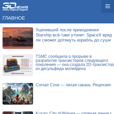
ГЛАВНОЕ
Уцелевший после приводнения
Starship всё-таки утонет: SpaceX вряд
ли сможет дотянуть корабль до суши
TSMC сообщила о прорыве в
разработке транзисторов следующего
поколения — она создала 2D-транзистор
из дисульфида молибдена
Corsair Cove — лихая гавань. Рецензия
Kusan: City of Wolves — горячая линия с