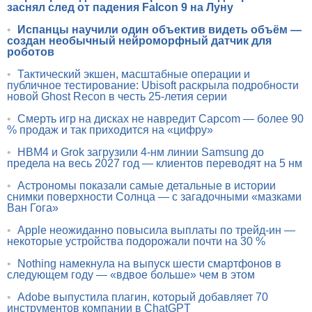
заснял след от падения Falcon 9 на Луну
•
Испанцы научили один объектив видеть объём —
создан необычный нейроморфный датчик для
роботов
•
Тактический экшен, масштабные операции и
публичное тестирование: Ubisoft раскрыла подробности
новой Ghost Recon в честь 25-летия серии
•
Смерть игр на дисках не навредит Capcom — более 90
% продаж и так приходится на «цифру»
•
HBM4 и Grok загрузили 4-нм линии Samsung до
предела на весь 2027 год — клиентов переводят на 5 нм
•
Астрономы показали самые детальные в истории
снимки поверхности Солнца — с загадочными «мазками
Ван Гога»
•
Apple неожиданно повысила выплаты по трейд-ин —
некоторые устройства подорожали почти на 30 %
•
Nothing намекнула на выпуск шести смартфонов в
следующем году — «вдвое больше» чем в этом
•
Adobe выпустила плагин, который добавляет 70
инструментов компании в ChatGPT