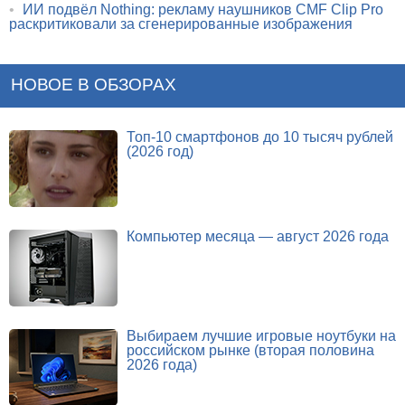
•
ИИ подвёл Nothing: рекламу наушников CMF Clip Pro
раскритиковали за сгенерированные изображения
НОВОЕ В ОБЗОРАХ
Топ-10 смартфонов до 10 тысяч рублей
(2026 год)
Компьютер месяца — август 2026 года
Выбираем лучшие игровые ноутбуки на
российском рынке (вторая половина
2026 года)