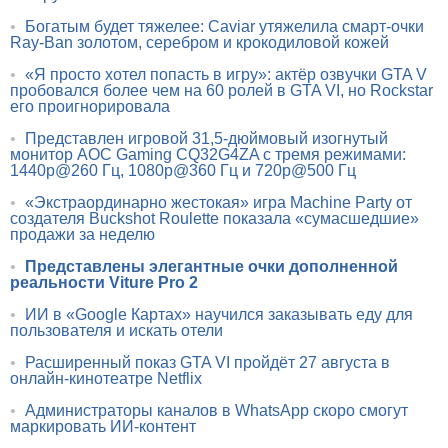
•
Богатым будет тяжелее: Caviar утяжелила смарт-очки
Ray-Ban золотом, серебром и крокодиловой кожей
•
«Я просто хотел попасть в игру»: актёр озвучки GTA V
пробовался более чем на 60 ролей в GTA VI, но Rockstar
его проигнорировала
•
Представлен игровой 31,5-дюймовый изогнутый
монитор AOC Gaming CQ32G4ZA с тремя режимами:
1440p@260 Гц, 1080p@360 Гц и 720p@500 Гц
•
«Экстраординарно жестокая» игра Machine Party от
создателя Buckshot Roulette показала «сумасшедшие»
продажи за неделю
•
Представлены элегантные очки дополненной
реальности Viture Pro 2
•
ИИ в «Google Картах» научился заказывать еду для
пользователя и искать отели
•
Расширенный показ GTA VI пройдёт 27 августа в
онлайн-кинотеатре Netflix
•
Администраторы каналов в WhatsApp скоро смогут
маркировать ИИ-контент