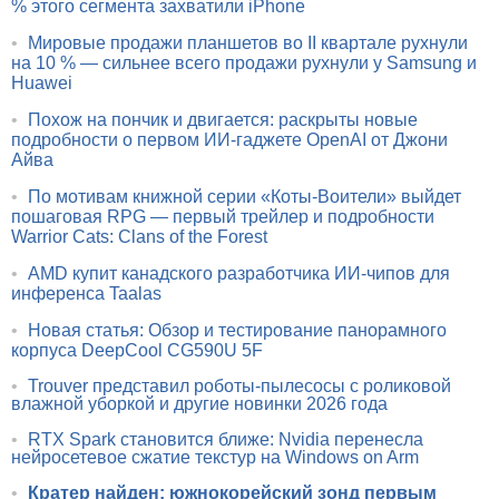
% этого сегмента захватили iPhone
•
Мировые продажи планшетов во II квартале рухнули
на 10 % — сильнее всего продажи рухнули у Samsung и
Huawei
•
Похож на пончик и двигается: раскрыты новые
подробности о первом ИИ-гаджете OpenAI от Джони
Айва
•
По мотивам книжной серии «Коты-Воители» выйдет
пошаговая RPG — первый трейлер и подробности
Warrior Cats: Clans of the Forest
•
AMD купит канадского разработчика ИИ-чипов для
инференса Taalas
•
Новая статья: Обзор и тестирование панорамного
корпуса DeepCool CG590U 5F
•
Trouver представил роботы-пылесосы с роликовой
влажной уборкой и другие новинки 2026 года
•
RTX Spark становится ближе: Nvidia перенесла
нейросетевое сжатие текстур на Windows on Arm
•
Кратер найден: южнокорейский зонд первым