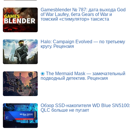
Gamesblender № 787: дата выхода God
of War Laufey, бета Gears of War и
томский «стимулятор» таксиста
Halo: Campaign Evolved — по третьему
кругу. Рецензия
The Mermaid Mask — замечательный
подводный детектив. Рецензия
Обзор SSD-накопителя WD Blue SN5100
QLC больше не пугает