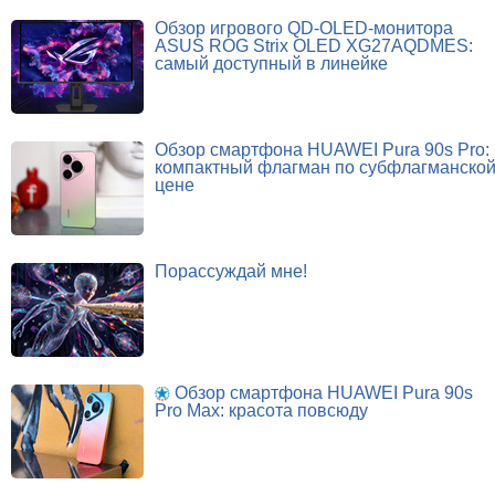
Обзор игрового QD-OLED-монитора
ASUS ROG Strix OLED XG27AQDMES:
самый доступный в линейке
Обзор смартфона HUAWEI Pura 90s Pro:
компактный флагман по субфлагманско
цене
Порассуждай мне!
Обзор смартфона HUAWEI Pura 90s
Pro Max: красота повсюду