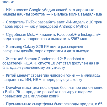
звонки
•
ИИ в поиске Google убедил людей, что дорожные
камеры набиты золотом — началась волна вандализма
•
Создатель TikTok разрабатывает ИИ-модель с 10 трлн
параметров — как у передовой Anthropic Mythos
•
Суд обязал Meta✴ изменить Facebook✴ и Instagram✴
ради защиты подростков и выплатить $567 млн
•
Samsung Galaxy S26 FE почти рассекречен —
раскрыты дизайн, характеристики и дата выхода
•
Жестокий боевик Condemned 2: Bloodshot от
создателей F.E.A.R. спустя 18 лет стал доступен на ПК
благодаря увлечённому энтузиасту
•
Китай меняет стратегию чиповой гонки — миллиарды
направят на ИИ, HBM и передовую упаковку
•
Devolver выкатила последнее бесплатное дополнение
к Ball x Pit — продажи роглайка про игру с шарами
превысили два миллиона копий
•
Премиальные смартфоны бьют рекорды продаж, и 65