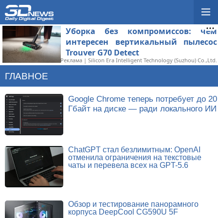
Уборка без компромиссов: чем
интересен вертикальный пылесос
Trouver G70 Detect
Реклама | Silicon Era Intelligent Technology (Suzhou) Co.,Ltd.
ГЛАВНОЕ
Google Chrome теперь потребует до 20
Гбайт на диске — ради локального ИИ
ChatGPT стал безлимитным: OpenAI
отменила ограничения на текстовые
чаты и перевела всех на GPT-5.6
Обзор и тестирование панорамного
корпуса DeepCool CG590U 5F