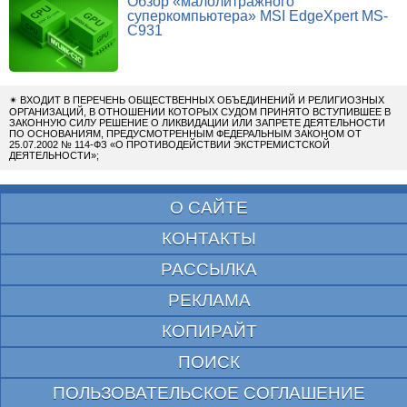
Обзор «малолитражного
суперкомпьютера» MSI EdgeXpert MS-
C931
✴
ВХОДИТ В ПЕРЕЧЕНЬ ОБЩЕСТВЕННЫХ ОБЪЕДИНЕНИЙ И РЕЛИГИОЗНЫХ
ОРГАНИЗАЦИЙ, В ОТНОШЕНИИ КОТОРЫХ СУДОМ ПРИНЯТО ВСТУПИВШЕЕ В
ЗАКОННУЮ СИЛУ РЕШЕНИЕ О ЛИКВИДАЦИИ ИЛИ ЗАПРЕТЕ ДЕЯТЕЛЬНОСТИ
ПО ОСНОВАНИЯМ, ПРЕДУСМОТРЕННЫМ ФЕДЕРАЛЬНЫМ ЗАКОНОМ ОТ
25.07.2002 № 114-ФЗ «О ПРОТИВОДЕЙСТВИИ ЭКСТРЕМИСТСКОЙ
ДЕЯТЕЛЬНОСТИ»;
О САЙТЕ
КОНТАКТЫ
РАССЫЛКА
РЕКЛАМА
КОПИРАЙТ
ПОИСК
ПОЛЬЗОВАТЕЛЬСКОЕ СОГЛАШЕНИЕ