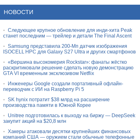
НОВОСТИ
•
Следующее крупное обновление для инди-хита Peak
станет последним — трейлер и детали The Final Ascent
•
Samsung представила 200-Мп датчик изображения
ISOCELL HPC для Galaxy S27 Ultra и других смартфонов
•
«Вершина высокомерия Rockstar»: фанаты жёстко
раскритиковали решение сделать новую демонстрацию
GTA VI временным эксклюзивом Netflix
•
Инженеры Google создали портативный офлайн-
переводчик с ИИ на Raspberry Pi 5
•
SK hynix потратит $38 млрд на расширение
производства памяти в Южной Корее
•
Unitree подготовилась к выходу на биржу — DeepSeek
закупит акций на $20,8 млн
•
Хакеры атаковали десятки крупнейших финансовых
компаний США — оружием стали обычные телефонные