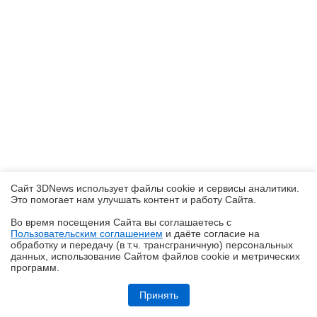
Сайт 3DNews использует файлы cookie и сервисы аналитики.
Это помогает нам улучшать контент и работу Cайта.
Во время посещения Cайта вы соглашаетесь с
Пользовательским соглашением
и даёте согласие на
✖
обработку и передачу (в т.ч. трансграничную) персональных
данных, использование Cайтом файлов cookie и метрических
программ.
Обзор игрового QD-OLED WQHD-монитора Acer Predator X27U W1:
смена вектора
Принять