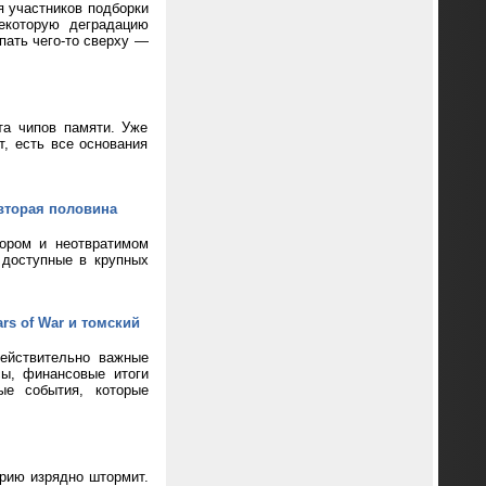
я участников подборки
екоторую деградацию
пать чего-то сверху —
та чипов памяти. Уже
т, есть все основания
вторая половина
кором и неотвратимом
 доступные в крупных
rs of War и томский
ействительно важные
сы, финансовые итоги
ые события, которые
ерию изрядно штормит.