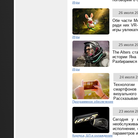
Игры
26 июля 2
Обе части Mo
ради них VR-
игры увлека
Игры
25 июля 2
The Alters с
истории Яна 
Разбираемся 
Игры
24 июля 2
Технологии
смартфонов
визуальног
Рассказываем
Программное обеспечение
23 июля 2
Сегодня у 
необслужива
исполнении,
параметров и
Корпуса, БП и охлаждение