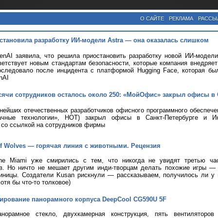
О САЙТЕ
РЕКЛАМА
РАССЫ
становила разработку ИИ-модели Astra — она оказалась слишком
nAI заявила, что решила приостановить разработку новой ИИ-модели 
ветствует новым стандартам безопасности, которые компания внедряе
оследовало после инцидента с платформой Hugging Face, которая бы
nAI
сячи сотрудников осталось около 250: «МойОфис» закрыл офисы в 
пнейших отечественных разработчиков офисного программного обеспе
чные технологии», НОТ) закрыл офисы в Санкт-Петербурге и Ин
со ссылкой на сотрудников фирмы
 of Wolves — горячая линия с животными. Рецензия
ine Miami уже смирились с тем, что никогда не увидят третью ча
ов. Но ничто не мешает другим инди-творцам делать похожие игры —
иницы. Создатели Kusan рискнули — рассказываем, получилось ли у н
хотя бы что-то толковое)
тирование панорамного корпуса DeepCool CG590U 5F
анорамное стекло, двухкамерная конструкция, пять вентиляторов