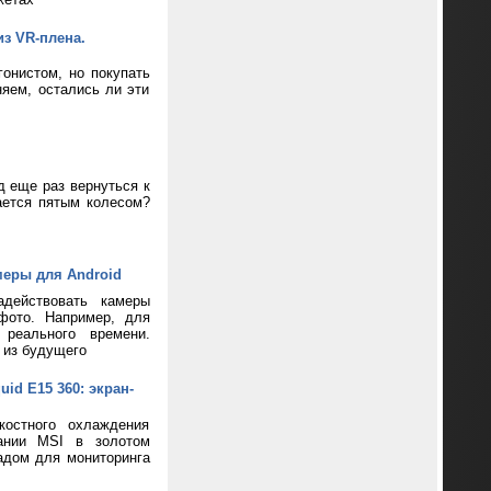
из VR-плена.
онистом, но покупать
яем, остались ли эти
д еще раз вернуться к
ается пятым колесом?
меры для Android
адействовать камеры
фото. Например, для
реального времени.
 из будущего
d E15 360: экран-
костного охлаждения
пании MSI в золотом
адом для мониторинга