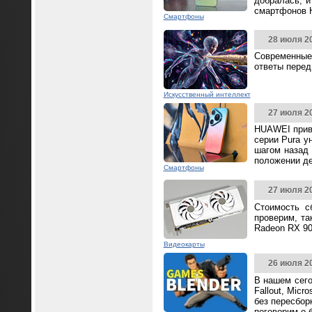
добралась, и
смартфонов 
Смартфоны
28 июля 2
Современные
ответы перед
Искусственный интеллект
27 июля 2
HUAWEI прив
серии Pura у
шагом назад 
положении д
Смартфоны
27 июля 2
Стоимость с
проверим, та
Radeon RX 90
Видеокарты
26 июля 2
В нашем сего
Fallout, Mic
без пересбор
поговорим о 