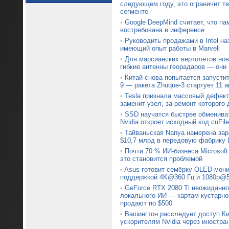
следующем году, это ограничит т
сегменте
•
Google DeepMind считает, что па
востребована в инференсе
•
Руководить продажами в Intel на
имеющий опыт работы в Marvell
•
Для марсианских вертолётов нов
гибкие антенны георадаров — они
•
Китай снова попытается запустит
9 — ракета Zhuque-3 стартует 11 а
•
Tesla признала массовый дефект 
заменит узел, за ремонт которого 
•
SSD научатся быстрее обменив
Nvidia откроет исходный код cuFile
•
Тайваньская Nanya намерена зар
$10,7 млрд в передовую фабрику
•
Почти 70 % ИИ-бизнеса Microsoft
это становится проблемой
•
Asus готовит семёрку OLED-мони
поддержкой 4K@360 Гц и 1080p@5
•
GeForce RTX 2080 Ti неожиданно
локального ИИ — картам кустарно
продают по $500
•
Вашингтон расследует доступ Ки
ускорителям Nvidia через иностра