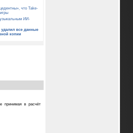
цедентны», что Take-
 игры
музыкальным ИИ-
5 удалил все данные
вной копии
не принимая в расчёт