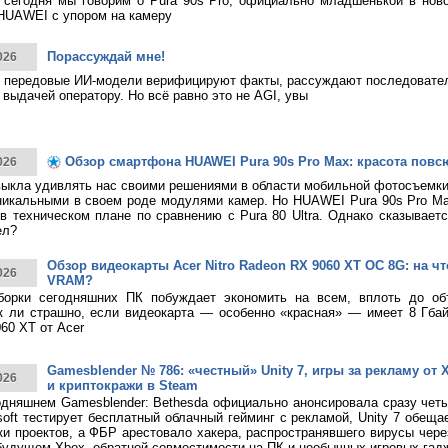
 сегодня мы говорим о Pura 90s Pro, официально младшенькой в нов
HUAWEI с упором на камеру
Порассуждай мне!
026
 передовые ИИ-модели верифицируют факты, рассуждают последовател
 выдачей оператору. Но всё равно это не AGI, увы
Обзор смартфона HUAWEI Pura 90s Pro Max: красота повс
026
ыкла удивлять нас своими решениями в области мобильной фотосъемк
никальными в своем роде модулями камер. Но HUAWEI Pura 90s Pro M
в техническом плане по сравнению с Pura 80 Ultra. Однако сказывает
ел?
Обзор видеокарты Acer Nitro Radeon RX 9060 XT OC 8G: на что
026
VRAM?
борки сегодняшних ПК побуждает экономить на всем, вплоть до о
к ли страшно, если видеокарта — особенно «красная» — имеет 8 Гбай
60 XT от Acer
Gamesblender № 786: «честный» Unity 7, игры за рекламу от X
026
и криптокражи в Steam
дняшнем Gamesblender: Bethesda официально анонсировала сразу четы
rosoft тестирует бесплатный облачный гейминг с рекламой, Unity 7 обещ
ки проектов, а ФБР арестовало хакера, распространявшего вирусы чере
будущем Xbox, обратной совместимости на ПК и необычных игровых гад