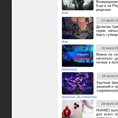
Возвращение 
Еще и на Pla
рецензии
Игры
31 июля 2
Детектив Гри
серии, облас
борту субмар
Игры
30 июля 2
Можно ли се
насколько д
почему в бол
Накопители
29 июля 2
Крупные бре
решений и п
современную
Мониторы, ТВ и проекторы
28 июля 2
HUAWEI выпус
для всего о