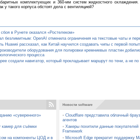
абаритных комплектующих и 360-мм систем жидкостного охлаждения.
ак у такого корпуса обстоят дела с вентиляцией?
 сбоя в Рунете оказался «Ростелеком»
л безлимитным: OpenAI отменила ограничения на текстовые чаты и пере
ь Huawei рассказал, как Китай научился создавать чипы с первой попыт
роизводители оборудования для полировки кремниевых пластин добилис
нологического процесса
ее создали навигатор, который прокладывает маршрут по тени, а не по
Новости software
зданию «суверенного»
•
Cloudflare представила облачный брауз
агентов
у камер для съёмки
•
Хакеры похитили данные покупателей
Framework
осом на компоненты ЦОД и в
•
Microsoft Edge прекратит поддержку Ma