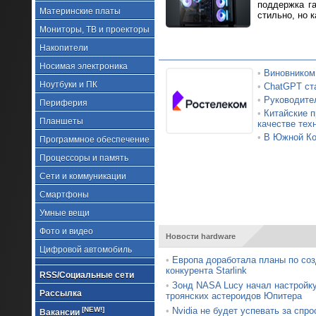
поддержка г
Материнские платы
стильно, но к
Мониторы, ТВ и проекторы
Накопители
Носимая электроника
•
Виновником
Ноутбуки и ПК
•
ChatGPT ста
•
Руководител
Периферия
•
Китайские п
Планшеты
качестве тех
•
В Южной Кор
Программное обеспечение
Процессоры и память
Сети и коммуникации
Смартфоны
Умные вещи
Фото и видео
Новости hardware
Цифровой автомобиль
•
Европа доработала планы по со
конкурента Starlink
RSS/Социальные сети
•
Зонд NASA Lucy начал настройк
Рассылка
троянских астероидов Юпитера
[NEW!]
•
Nvidia не будет успевать за спр
Вакансии