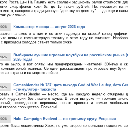
кого Роста Цен На Память есть соблазн расширить рамки стоимости дл
огих смартфонов хотя бы до 15 тысяч рублей. Но, несмотря на н
егмента, наскрести традиционную "десятку за десятку" — да еще и насы
 так уж сложно
Компьютер месяца — август 2026 года
2026
ивается, а вместе с ним и остатки надежды на скорый конец дефици
 что цены на компьютерную технику в этом году не снизятся. Наоборо
о с приходом холодов станет только хуже
Выбираем лучшие игровые ноутбуки на российском рынке (
2026
2026 года)
ого не было, и вот опять: мы предупреждаем читателей 3DNews о с
компьютерной техники. Сегодня рассказываем про игровые ноутбуки,
зинах страны и на маркетплейсах
Gamesblender № 787: дата выхода God of War Laufey, бета Gea
2026
«стимулятор» таксиста
овать в GamesBlender — место, где мы каждую неделю отбираем д
овой индустрии без лишнего шума. В этом выпуске — громкие анон
паний, неожиданные переносы, новые проекты и самые любопытн
ё игровое сообщество. Поехали!
Halo: Campaign Evolved — по третьему кругу. Рецензия
2026
время была локомотивом Xbox, но уже второе консольное поколение с