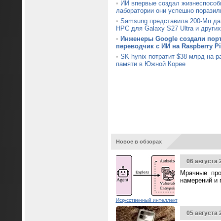
•
ИИ впервые создал жизнеспособ
лаборатории они успешно поразил
•
Samsung представила 200-Мп да
HPC для Galaxy S27 Ultra и други
•
Инженеры Google создали пор
переводчик с ИИ на Raspberry Pi
•
SK hynix потратит $38 млрд на 
памяти в Южной Корее
Новое в обзорах
06 августа 
Мрачные про
намерений и 
Искусственный интеллект
05 августа 