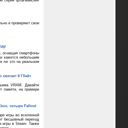
ой серии флагманских
ьно и проверяют свои
юду
и, оснащая смартфоны
ax кажется небольшим
ся ли это на реальном
 хватает 8 Гбайт
бъема VRAM. Давайте
т памяти, на примере
box, четыре Fallout
ре игры во вселенной
ает бесшовный переход
з игры в Steam. Также
жетах