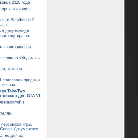
конца 2026 года
 горячая линия с
ов, а Breathedge 2
team
ил дату выхода
ового шутера на
сь навигационная
он сериала «Ведьмак»
ли, которая
I подорвали продажи
и месяца
ава Take-Two
от дисков для GTA VI
уязвимостей в
ателям
в
 персонажа игры,
«Google Документах»
О, но для их