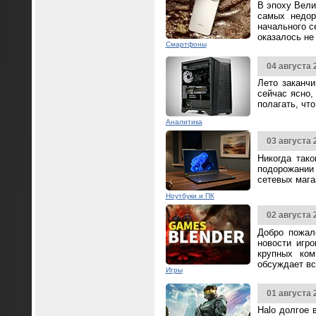
В эпоху Вели
самых недор
начального с
оказалось не
Смартфоны
04 августа 
Лето заканч
сейчас ясно,
полагать, чт
Аналитика
03 августа 
Никогда так
подорожании 
сетевых мага
Ноутбуки и ПК
02 августа 
Добро пожал
новости игр
крупных ком
обсуждает вс
Игры
01 августа 
Halo долгое 