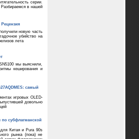
тягательность серии.
? Разбираемся в нашей
 Рецензия
 получили новую часть
гадочное убийство на
релизов лета
ет
 SN5100 мы выяснили,
ритмы кеширования и
XG27AQDMES: самый
ментах игровых OLED-
выпустившей довольно
цей
н по субфлагманской
 для Китая и Pura 90s
ного рынка (пока) не