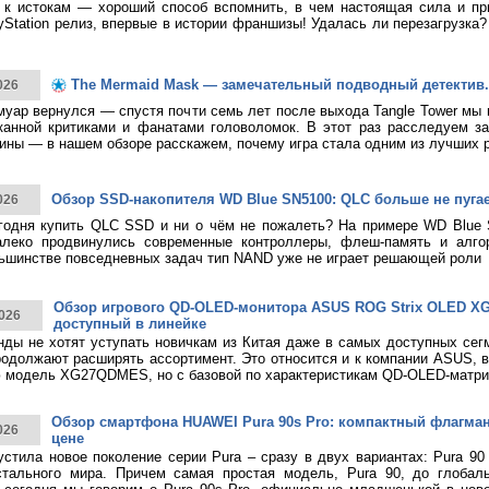
к истокам — хороший способ вспомнить, в чем настоящая сила и при
yStation релиз, впервые в истории франшизы! Удалась ли перезагрузка
The Mermaid Mask — замечательный подводный детектив.
026
муар вернулся — спустя почти семь лет после выхода Tangle Tower мы
канной критиками и фанатами головоломок. В этот раз расследуем за
ины — в нашем обзоре расскажем, почему игра стала одним из лучших 
Обзор SSD-накопителя WD Blue SN5100: QLC больше не пуга
026
годня купить QLC SSD и ни о чём не пожалеть? На примере WD Blue
алеко продвинулись современные контроллеры, флеш-память и алго
ьшинстве повседневных задач тип NAND уже не играет решающей роли
Обзор игрового QD-OLED-монитора ASUS ROG Strix OLED 
026
доступный в линейке
нды не хотят уступать новичкам из Китая даже в самых доступных сег
родолжают расширять ассортимент. Это относится и к компании ASUS, 
 модель XG27QDMES, но с базовой по характеристикам QD-OLED-матри
Обзор смартфона HUAWEI Pura 90s Pro: компактный флагма
026
цене
тила новое поколение серии Pura – сразу в двух вариантах: Pura 90
стального мира. Причем самая простая модель, Pura 90, до глобаль