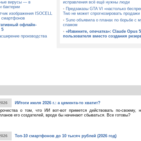
ные вирусы — в
исправления всё ещё нужны люди
и бактерии
•
Предзаказы GTA VI «настолько беспре
тчик изображения ISOCELL
Two не может спрогнозировать продажи
х смартфонов
•
Suno объявила о планах по борьбе с 
тативный офлайн-
спамом
 5
•
«Извините, опечатка»: Claude Opus 
расширение производства
пользователя вместо создания резер
ИИтоги июля 2026 г.: а цемента-то хватит?
2026
рочества о том, что ИИ вот-вот примется действовать по-своему, 
планов его создателей, вроде бы начинают сбываться. Все готовы?
Топ-10 смартфонов до 10 тысяч рублей (2026 год)
2026