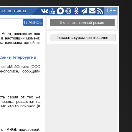
18+
ЛКА
КОНТАКТЫ
ГЛАВНОЕ
Включить темный режим
Astra, поскольку она
Показать курсы криптовалют
т в настоящий момент.
ла взломана одной из
Санкт-Петербурге и
чения «МойОфис» (ООО
нополисе, сообщили
сть серии от тех же
 правда, решаются на
их что-то похожее (а
 с ARGB-подсветкой,