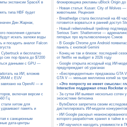
емпы экспансии SpaceX в
блокировщика рекламы uBlock Origin до 
•
Новая статья: Kusan: City of Wolves —
мять типа HBF будет
животными. Рецензия
•
Breathedge стала бесплатной на 48 час
значен Дин Жарнак,
готовится ворваться в ранний доступ S
•
Новый геймплейный трейлер подтверд
ого поколения сделали
Serious Sam: Shatterverse — адреналин
 будут искать залежи воды
пятерых про мультивселенную Сэмов
ь и посадить аналог Falcon
•
В Google Chrome для Android появила
вгуста
панель с кнопкой Gemini
Cybertruck и бесплатно
•
Конец не так и близок: последний сез
до сих пор брала до $7200
от Netflix не выйдет в 2026 году
аться данными с GPU —
•
Google открыла исходный код ИИ-моде
предупреждает об ураганах
аботать на ИИ, вложив
•
«Беспрецедентные» предзаказы GTA V
 DRAM с EUV
GTA V — меньше миллиона копий за тр
 завязано на OpenAI — и
•
«Это попросту не имеет смысла»: гл
Interactive поддержал отказ Rockstar 
торов, включая версии с
•
За сутки ИИ выявил несколько сотен 
60 Гц
экосистеме биткоина
 стали хитом для
•
ByteDance запретила своим исследов
 удваивают память и
дистиллировать ИИ-модели конкуренто
•
ИИ Google раскрыл неанонсированного
тая к санкционным
которого разработчик хранил в тайне в 
нные дата-центры
•
ИИ научился находить уязвимости в П