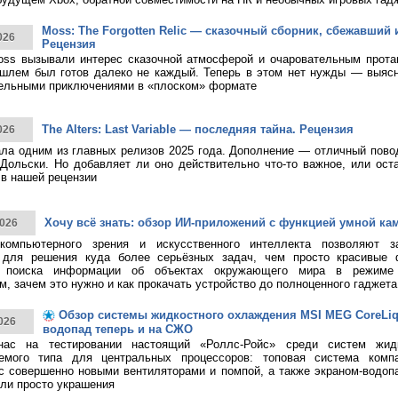
Moss: The Forgotten Relic — сказочный сборник, сбежавший 
026
Рецензия
ss вызывали интерес сказочной атмосферой и очаровательным протаг
шлем был готов далеко не каждый. Теперь в этом нет нужды — выясн
тельными приключениями в «плоском» формате
The Alters: Last Variable — последняя тайна. Рецензия
026
тала одним из главных релизов 2025 года. Дополнение — отличный пово
Дольски. Но добавляет ли оно действительно что-то важное, или ост
в нашей рецензии
Хочу всё знать: обзор ИИ-приложений с функцией умной ка
026
 компьютерного зрения и искусственного интеллекта позволяют з
 для решения куда более серьёзных задач, чем просто красивые 
о поиска информации об объектах окружающего мира в режиме 
, зачем это нужно и как прокачать устройство до полноценного гаджета
Обзор системы жидкостного охлаждения MSI MEG CoreLiqui
026
водопад теперь и на СЖО
нас на тестировании настоящий «Роллс-Ройс» среди систем жид
емого типа для центральных процессоров: топовая система ком
 с совершенно новыми вентиляторами и помпой, а также экраном-водоп
ли просто украшения