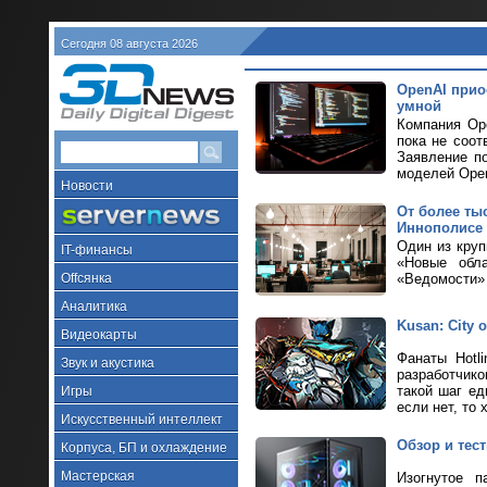
Сегодня 08 августа 2026
OpenAI прио
умной
Компания Ope
пока не соот
Заявление п
моделей Ope
Новости
От более ты
Иннополисе
Один из кру
IT-финансы
«Новые обла
Offсянка
«Ведомости» 
Аналитика
Kusan: City
Видеокарты
Фанаты Hotl
Звук и акустика
разработчик
такой шаг ед
Игры
если нет, то 
Искусственный интеллект
Обзор и тес
Корпуса, БП и охлаждение
Мастерская
Изогнутое п