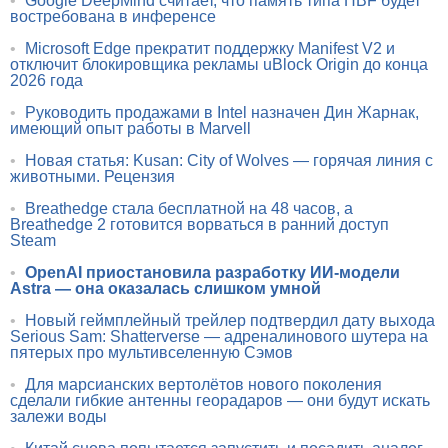
•
Google DeepMind считает, что память типа HBF будет
востребована в инференсе
•
Microsoft Edge прекратит поддержку Manifest V2 и
отключит блокировщика рекламы uBlock Origin до конца
2026 года
•
Руководить продажами в Intel назначен Дин Жарнак,
имеющий опыт работы в Marvell
•
Новая статья: Kusan: City of Wolves — горячая линия с
животными. Рецензия
•
Breathedge стала бесплатной на 48 часов, а
Breathedge 2 готовится ворваться в ранний доступ
Steam
•
OpenAI приостановила разработку ИИ-модели
Astra — она оказалась слишком умной
•
Новый геймплейный трейлер подтвердил дату выхода
Serious Sam: Shatterverse — адреналинового шутера на
пятерых про мультивселенную Сэмов
•
Для марсианских вертолётов нового поколения
сделали гибкие антенны георадаров — они будут искать
залежи воды