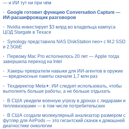
— и ИИ тут ни при чём
•
Google готовит функцию Conversation Capture —
ИИ-расшифровщик разговоров
•
Nvidia инвестирует $3 млрд во владельца кампуса
ЦОД Stargate в Техасе
•
Synology представила NAS DiskStation neo+ с M.2 SSD
и 2.5GbE
•
Первому Mac Pro исполнилось 20 лет — Apple тогда
завершила переход на Intel
•
Хакеры превратили навыки для ИИ-агентов в оружие
— вредоносные пакеты скачали 1,7 млн раз
•
Техдиректор Meta✴: ИИ следует использовать, чтобы
выполнять больше работы, а не больше отдыхать
•
В США увидели военную угрозу в дронах с лидарами и
тепловизорами — в том числе потребительских
•
В США создали молекулярный анализатор размером с
футляр для AirPods — это гигантский скачок к домашней
диагностике онкологии