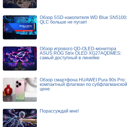
Обзор SSD-накопителя WD Blue SN5100
QLC больше не пугает
Обзор игрового QD-OLED-монитора
ASUS ROG Strix OLED XG27AQDMES:
самый доступный в линейке
Обзор смартфона HUAWEI Pura 90s Pro:
компактный флагман по субфлагманско
цене
Порассуждай мне!