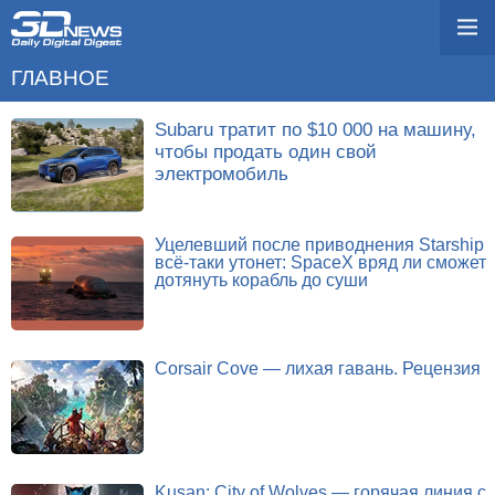
ГЛАВНОЕ
Subaru тратит по $10 000 на машину,
чтобы продать один свой
электромобиль
Уцелевший после приводнения Starship
всё-таки утонет: SpaceX вряд ли сможет
дотянуть корабль до суши
Corsair Cove — лихая гавань. Рецензия
Kusan: City of Wolves — горячая линия с