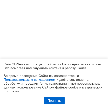
Сайт 3DNews использует файлы cookie и сервисы аналитики.
Это помогает нам улучшать контент и работу Cайта.
Во время посещения Cайта вы соглашаетесь с
Пользовательским соглашением
и даёте согласие на
✖
обработку и передачу (в т.ч. трансграничную) персональных
данных, использование Cайтом файлов cookie и метрических
программ.
Обзор системы жидкостного охлаждения MSI MEG CoreLiquid E15
360: экран-водопад теперь и на СЖО
Принять