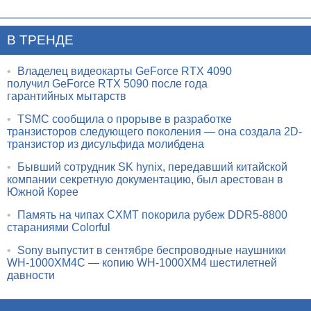
В ТРЕНДЕ
•
Владелец видеокарты GeForce RTX 4090
получил GeForce RTX 5090 после года
гарантийных мытарств
•
TSMC сообщила о прорыве в разработке
транзисторов следующего поколения — она создала 2D-
транзистор из дисульфида молибдена
•
Бывший сотрудник SK hynix, передавший китайской
компании секретную документацию, был арестован в
Южной Корее
•
Память на чипах CXMT покорила рубеж DDR5-8800
стараниями Colorful
•
Sony выпустит в сентябре беспроводные наушники
WH-1000XM4C — копию WH-1000XM4 шестилетней
давности