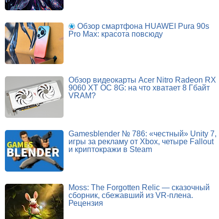
Обзор смартфона HUAWEI Pura 90s
Pro Max: красота повсюду
Обзор видеокарты Acer Nitro Radeon RX
9060 XT OC 8G: на что хватает 8 Гбайт
VRAM?
Gamesblender № 786: «честный» Unity 7,
игры за рекламу от Xbox, четыре Fallout
и криптокражи в Steam
Moss: The Forgotten Relic — сказочный
сборник, сбежавший из VR-плена.
Рецензия