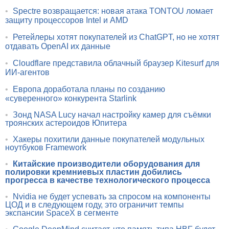
•
Spectre возвращается: новая атака TONTOU ломает
защиту процессоров Intel и AMD
•
Ретейлеры хотят покупателей из ChatGPT, но не хотят
отдавать OpenAI их данные
•
Cloudflare представила облачный браузер Kitesurf для
ИИ-агентов
•
Европа доработала планы по созданию
«суверенного» конкурента Starlink
•
Зонд NASA Lucy начал настройку камер для съёмки
троянских астероидов Юпитера
•
Хакеры похитили данные покупателей модульных
ноутбуков Framework
•
Китайские производители оборудования для
полировки кремниевых пластин добились
прогресса в качестве технологического процесса
•
Nvidia не будет успевать за спросом на компоненты
ЦОД и в следующем году, это ограничит темпы
экспансии SpaceX в сегменте