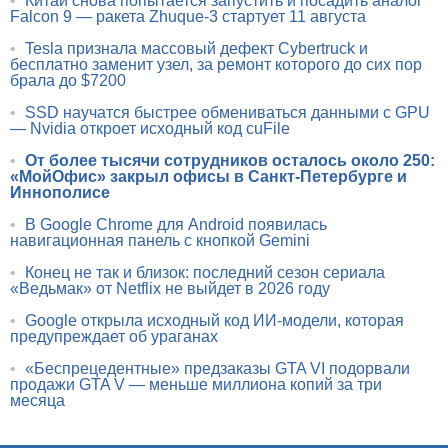
•
Китай снова попытается запустить и посадить аналог
Falcon 9 — ракета Zhuque-3 стартует 11 августа
•
Tesla признала массовый дефект Cybertruck и
бесплатно заменит узел, за ремонт которого до сих пор
брала до $7200
•
SSD научатся быстрее обмениваться данными с GPU
— Nvidia откроет исходный код cuFile
•
От более тысячи сотрудников осталось около 250:
«МойОфис» закрыл офисы в Санкт-Петербурге и
Иннополисе
•
В Google Chrome для Android появилась
навигационная панель с кнопкой Gemini
•
Конец не так и близок: последний сезон сериала
«Ведьмак» от Netflix не выйдет в 2026 году
•
Google открыла исходный код ИИ-модели, которая
предупреждает об ураганах
•
«Беспрецедентные» предзаказы GTA VI подорвали
продажи GTA V — меньше миллиона копий за три
месяца