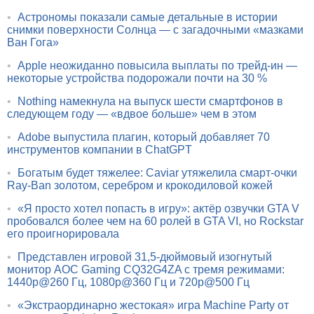
•
Астрономы показали самые детальные в истории
снимки поверхности Солнца — с загадочными «мазками
Ван Гога»
•
Apple неожиданно повысила выплаты по трейд-ин —
некоторые устройства подорожали почти на 30 %
•
Nothing намекнула на выпуск шести смартфонов в
следующем году — «вдвое больше» чем в этом
•
Adobe выпустила плагин, который добавляет 70
инструментов компании в ChatGPT
•
Богатым будет тяжелее: Caviar утяжелила смарт-очки
Ray-Ban золотом, серебром и крокодиловой кожей
•
«Я просто хотел попасть в игру»: актёр озвучки GTA V
пробовался более чем на 60 ролей в GTA VI, но Rockstar
его проигнорировала
•
Представлен игровой 31,5-дюймовый изогнутый
монитор AOC Gaming CQ32G4ZA с тремя режимами:
1440p@260 Гц, 1080p@360 Гц и 720p@500 Гц
•
«Экстраординарно жестокая» игра Machine Party от