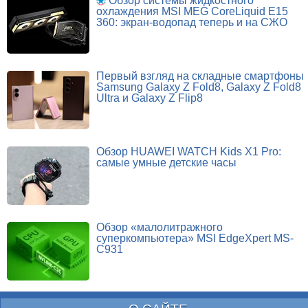
Обзор системы жидкостного
охлаждения MSI MEG CoreLiquid E15
360: экран-водопад теперь и на СЖО
Первый взгляд на складные смартфоны
Samsung Galaxy Z Fold8, Galaxy Z Fold8
Ultra и Galaxy Z Flip8
Обзор HUAWEI WATCH Kids X1 Pro:
самые умные детские часы
Обзор «малолитражного
суперкомпьютера» MSI EdgeXpert MS-
C931