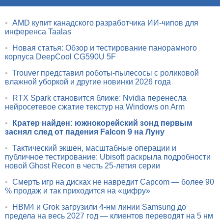
•
AMD купит канадского разработчика ИИ-чипов для
инференса Taalas
•
Новая статья: Обзор и тестирование панорамного
корпуса DeepCool CG590U 5F
•
Trouver представил роботы-пылесосы с роликовой
влажной уборкой и другие новинки 2026 года
•
RTX Spark становится ближе: Nvidia перенесла
нейросетевое сжатие текстур на Windows on Arm
•
Кратер найден: южнокорейский зонд первым
заснял след от падения Falcon 9 на Луну
•
Тактический экшен, масштабные операции и
публичное тестирование: Ubisoft раскрыла подробности
новой Ghost Recon в честь 25-летия серии
•
Смерть игр на дисках не навредит Capcom — более 90
% продаж и так приходится на «цифру»
•
HBM4 и Grok загрузили 4-нм линии Samsung до
предела на весь 2027 год — клиентов переводят на 5 нм