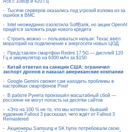
Ace с 1080p и 420 Гц
•
Тысячи серверов оказались под угрозой взлома из-за
ошибок в BMC
•
Intel неожиданно озолотила SoftBank, но акции OpenAI
придётся заложить ради нового кредита
•
Строить можно — пользоваться нельзя: Техас ввёл
мораторий на подключение к энергосети новых ЦОД
•
Представлен смартфон Redmi 17 5G — дисплей 120
Гц и аккумулятор на 6300 мАч за $150
•
Китай ответил на санкции США: ограничил
экспорт дронов и наказал американские компании
•
Google Gemini сможет сам находить проблемы в
настройках смартфонов Pixel
•
В работе Рунета произошёл масштабный сбой —
россияне не могут попасть на десятки сайтов
•
«Это на 100 % не то, что мы хотели»: бывший
художник Fallout 3 рассказал, чего ждёт от Fallout 3
Remastered
•
Акционеры Samsung и SK hynix потребовали свою