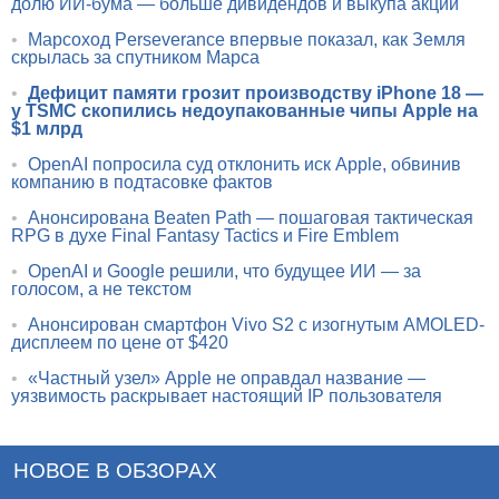
долю ИИ-бума — больше дивидендов и выкупа акций
•
Марсоход Perseverance впервые показал, как Земля
скрылась за спутником Марса
•
Дефицит памяти грозит производству iPhone 18 —
у TSMC скопились недоупакованные чипы Apple на
$1 млрд
•
OpenAI попросила суд отклонить иск Apple, обвинив
компанию в подтасовке фактов
•
Анонсирована Beaten Path — пошаговая тактическая
RPG в духе Final Fantasy Tactics и Fire Emblem
•
OpenAI и Google решили, что будущее ИИ — за
голосом, а не текстом
•
Анонсирован смартфон Vivo S2 с изогнутым AMOLED-
дисплеем по цене от $420
•
«Частный узел» Apple не оправдал название —
уязвимость раскрывает настоящий IP пользователя
НОВОЕ В ОБЗОРАХ