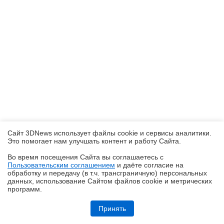
Сайт 3DNews использует файлы cookie и сервисы аналитики.
Это помогает нам улучшать контент и работу Cайта.
Во время посещения Cайта вы соглашаетесь с
Пользовательским соглашением
и даёте согласие на
✖
обработку и передачу (в т.ч. трансграничную) персональных
данных, использование Cайтом файлов cookie и метрических
программ.
Обзор ноутбука ASUS Zenbook Duo UX8407A (UX8407AA-SN279X) с
двумя OLED-экранами
Принять