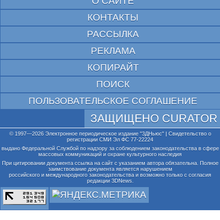
О САЙТЕ
КОНТАКТЫ
РАССЫЛКА
РЕКЛАМА
КОПИРАЙТ
ПОИСК
ПОЛЬЗОВАТЕЛЬСКОЕ СОГЛАШЕНИЕ
ЗАЩИЩЕНО CURATOR
© 1997—2026 Электронное периодическое издание "3ДНьюс" | Свидетельство о
регистрации СМИ Эл ФС 77-22224
выдано Федеральной Службой по надзору за соблюдением законодательства в сфере
массовых коммуникаций и охране культурного наследия
При цитировании документа ссылка на сайт с указанием автора обязательна. Полное
заимствование документа является нарушением
российского и международного законодательства и возможно только с согласия
редакции 3DNews.