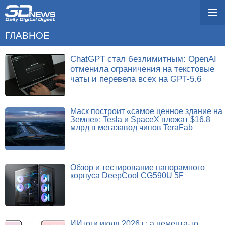
ГЛАВНОЕ
ChatGPT стал безлимитным: OpenAI
отменила ограничения на текстовые
чаты и перевела всех на GPT-5.6
Маск построит «самое ценное здание на
Земле»: Tesla и SpaceX вложат $16,8
млрд в мегазавод чипов TeraFab
Обзор и тестирование панорамного
корпуса DeepCool CG590U 5F
ИИтоги июля 2026 г.: а цемента-то