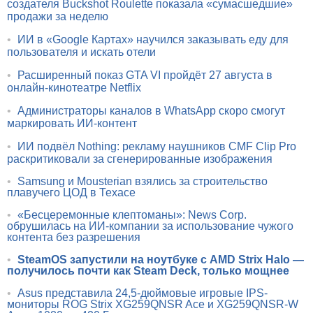
создателя Buckshot Roulette показала «сумасшедшие»
продажи за неделю
•
ИИ в «Google Картах» научился заказывать еду для
пользователя и искать отели
•
Расширенный показ GTA VI пройдёт 27 августа в
онлайн-кинотеатре Netflix
•
Администраторы каналов в WhatsApp скоро смогут
маркировать ИИ-контент
•
ИИ подвёл Nothing: рекламу наушников CMF Clip Pro
раскритиковали за сгенерированные изображения
•
Samsung и Mousterian взялись за строительство
плавучего ЦОД в Техасе
•
«Бесцеремонные клептоманы»: News Corp.
обрушилась на ИИ-компании за использование чужого
контента без разрешения
•
SteamOS запустили на ноутбуке с AMD Strix Halo —
получилось почти как Steam Deck, только мощнее
•
Asus представила 24,5-дюймовые игровые IPS-
мониторы ROG Strix XG259QNSR Ace и XG259QNSR-W