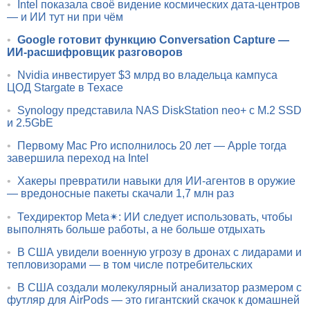
•
Intel показала своё видение космических дата-центров
— и ИИ тут ни при чём
•
Google готовит функцию Conversation Capture —
ИИ-расшифровщик разговоров
•
Nvidia инвестирует $3 млрд во владельца кампуса
ЦОД Stargate в Техасе
•
Synology представила NAS DiskStation neo+ с M.2 SSD
и 2.5GbE
•
Первому Mac Pro исполнилось 20 лет — Apple тогда
завершила переход на Intel
•
Хакеры превратили навыки для ИИ-агентов в оружие
— вредоносные пакеты скачали 1,7 млн раз
•
Техдиректор Meta✴: ИИ следует использовать, чтобы
выполнять больше работы, а не больше отдыхать
•
В США увидели военную угрозу в дронах с лидарами и
тепловизорами — в том числе потребительских
•
В США создали молекулярный анализатор размером с
футляр для AirPods — это гигантский скачок к домашней