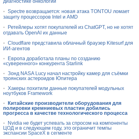
диагностике онкологии
•
Spectre возвращается: новая атака TONTOU ломает
защиту процессоров Intel и AMD
•
Ретейлеры хотят покупателей из ChatGPT, но не хотят
отдавать OpenAI их данные
•
Cloudflare представила облачный браузер Kitesurf для
ИИ-агентов
•
Европа доработала планы по созданию
«суверенного» конкурента Starlink
•
Зонд NASA Lucy начал настройку камер для съёмки
троянских астероидов Юпитера
•
Хакеры похитили данные покупателей модульных
ноутбуков Framework
•
Китайские производители оборудования для
полировки кремниевых пластин добились
прогресса в качестве технологического процесса
•
Nvidia не будет успевать за спросом на компоненты
ЦОД и в следующем году, это ограничит темпы
экспансии SpaceX в сегменте