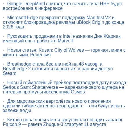
•
Google DeepMind считает, что память типа HBF будет
востребована в инференсе
•
Microsoft Edge прекратит поддержку Manifest V2 и
отключит блокировщика рекламы uBlock Origin до конца
2026 года
•
Руководить продажами в Intel назначен Дин Жарнак,
имеющий опыт работы в Marvell
•
Новая статья: Kusan: City of Wolves — горячая линия с
животными. Рецензия
•
Breathedge стала бесплатной на 48 часов, а
Breathedge 2 готовится ворваться в ранний доступ
Steam
•
Новый геймплейный трейлер подтвердил дату выхода
Serious Sam: Shatterverse — адреналинового шутера на
пятерых про мультивселенную Сэмов
•
Для марсианских вертолётов нового поколения
сделали гибкие антенны георадаров — они будут искать
залежи воды
•
Китай снова попытается запустить и посадить аналог
Falcon 9 — ракета Zhuque-3 стартует 11 августа