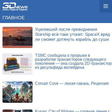
ГЛАВНОЕ
Уцелевший после приводнения
Starship всё-таки утонет: SpaceX вряд
ли сможет дотянуть корабль до суши
TSMC сообщила о прорыве в
разработке транзисторов следующего
поколения — она создала 2D-транзистор
из дисульфида молибдена
Corsair Cove — лихая гавань. Рецензия
Kusan: City of Wolves — горячая линия с