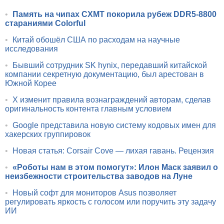
•
Память на чипах CXMT покорила рубеж DDR5-8800
стараниями Colorful
•
Китай обошёл США по расходам на научные
исследования
•
Бывший сотрудник SK hynix, передавший китайской
компании секретную документацию, был арестован в
Южной Корее
•
X изменит правила вознаграждений авторам, сделав
оригинальность контента главным условием
•
Google представила новую систему кодовых имен для
хакерских группировок
•
Новая статья: Corsair Cove — лихая гавань. Рецензия
•
«Роботы нам в этом помогут»: Илон Маск заявил о
неизбежности строительства заводов на Луне
•
Новый софт для мониторов Asus позволяет
регулировать яркость с голосом или поручить эту задачу
ИИ