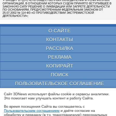
ОРГАНИЗАЦИЙ, В ОТНОШЕНИИ КОТОРЫХ СУДОМ ПРИНЯТО ВСТУПИВШЕЕ В
ЗАКОННУЮ СИЛУ РЕШЕНИЕ О ЛИКВИДАЦИИ ИЛИ ЗАПРЕТЕ ДЕЯТЕЛЬНОСТИ
ПО ОСНОВАНИЯМ, ПРЕДУСМОТРЕННЫМ ФЕДЕРАЛЬНЫМ ЗАКОНОМ ОТ
25.07.2002 № 114-ФЗ «О ПРОТИВОДЕЙСТВИИ ЭКСТРЕМИСТСКОЙ
ДЕЯТЕЛЬНОСТИ»;
О САЙТЕ
КОНТАКТЫ
РАССЫЛКА
РЕКЛАМА
КОПИРАЙТ
ПОИСК
ПОЛЬЗОВАТЕЛЬСКОЕ СОГЛАШЕНИЕ
ЗАЩИЩЕНО CURATOR
Сайт 3DNews использует файлы cookie и сервисы аналитики.
Это помогает нам улучшать контент и работу Cайта.
© 1997—2026 Электронное периодическое издание "3ДНьюс" | Свидетельство о
регистрации СМИ Эл ФС 77-22224
Во время посещения Cайта вы соглашаетесь с
выдано Федеральной Службой по надзору за соблюдением законодательства в сфере
Пользовательским соглашением
и даёте согласие на
массовых коммуникаций и охране культурного наследия
✖
обработку и передачу (в т.ч. трансграничную) персональных