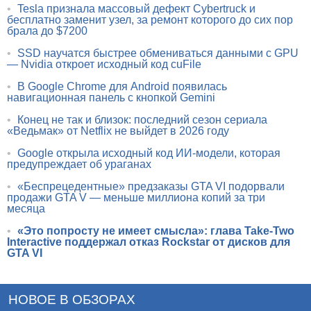
•
Tesla признала массовый дефект Cybertruck и
бесплатно заменит узел, за ремонт которого до сих пор
брала до $7200
•
SSD научатся быстрее обмениваться данными с GPU
— Nvidia откроет исходный код cuFile
•
В Google Chrome для Android появилась
навигационная панель с кнопкой Gemini
•
Конец не так и близок: последний сезон сериала
«Ведьмак» от Netflix не выйдет в 2026 году
•
Google открыла исходный код ИИ-модели, которая
предупреждает об ураганах
•
«Беспрецедентные» предзаказы GTA VI подорвали
продажи GTA V — меньше миллиона копий за три
месяца
•
«Это попросту не имеет смысла»: глава Take-Two
Interactive поддержал отказ Rockstar от дисков для
GTA VI
НОВОЕ В ОБЗОРАХ