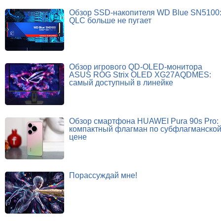
Обзор SSD-накопителя WD Blue SN5100
QLC больше не пугает
Обзор игрового QD-OLED-монитора
ASUS ROG Strix OLED XG27AQDMES:
самый доступный в линейке
Обзор смартфона HUAWEI Pura 90s Pro:
компактный флагман по субфлагманско
цене
Порассуждай мне!