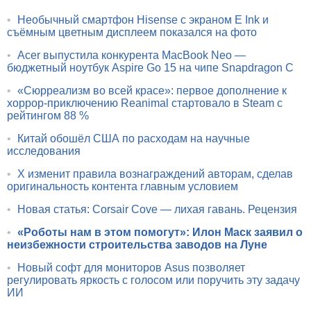
•
Необычный смартфон Hisense с экраном E Ink и
съёмным цветным дисплеем показался на фото
•
Acer выпустила конкурента MacBook Neo —
бюджетный ноутбук Aspire Go 15 на чипе Snapdragon C
•
«Сюрреализм во всей красе»: первое дополнение к
хоррор-приключению Reanimal стартовало в Steam с
рейтингом 88 %
•
Китай обошёл США по расходам на научные
исследования
•
X изменит правила вознаграждений авторам, сделав
оригинальность контента главным условием
•
Новая статья: Corsair Cove — лихая гавань. Рецензия
•
«Роботы нам в этом помогут»: Илон Маск заявил о
неизбежности строительства заводов на Луне
•
Новый софт для мониторов Asus позволяет
регулировать яркость с голосом или поручить эту задачу
ИИ