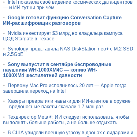
•
Intel показала своё видение космических дата-центров
— и ИИ тут ни при чём
•
Google готовит функцию Conversation Capture —
ИИ-расшифровщик разговоров
•
Nvidia инвестирует $3 млрд во владельца кампуса
ЦОД Stargate в Техасе
•
Synology представила NAS DiskStation neo+ с M.2 SSD
и 2.5GbE
•
Sony выпустит в сентябре беспроводные
наушники WH-1000XM4C — копию WH-
1000XM4 шестилетней давности
•
Первому Mac Pro исполнилось 20 лет — Apple тогда
завершила переход на Intel
•
Хакеры превратили навыки для ИИ-агентов в оружие
— вредоносные пакеты скачали 1,7 млн раз
•
Техдиректор Meta✴: ИИ следует использовать, чтобы
выполнять больше работы, а не больше отдыхать
•
В США увидели военную угрозу в дронах с лидарами и