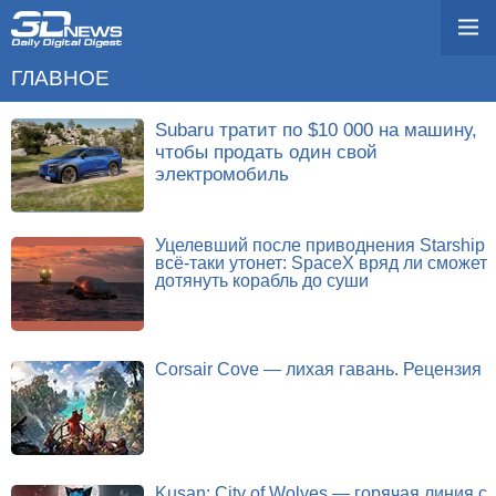
ГЛАВНОЕ
Subaru тратит по $10 000 на машину,
чтобы продать один свой
электромобиль
Уцелевший после приводнения Starship
всё-таки утонет: SpaceX вряд ли сможет
дотянуть корабль до суши
Corsair Cove — лихая гавань. Рецензия
Kusan: City of Wolves — горячая линия с