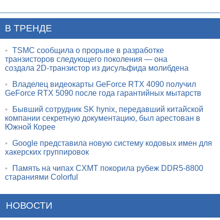
В ТРЕНДЕ
•
TSMC сообщила о прорыве в разработке
транзисторов следующего поколения — она
создала 2D-транзистор из дисульфида молибдена
•
Владелец видеокарты GeForce RTX 4090 получил
GeForce RTX 5090 после года гарантийных мытарств
•
Бывший сотрудник SK hynix, передавший китайской
компании секретную документацию, был арестован в
Южной Корее
•
Google представила новую систему кодовых имен для
хакерских группировок
•
Память на чипах CXMT покорила рубеж DDR5-8800
стараниями Colorful
НОВОСТИ