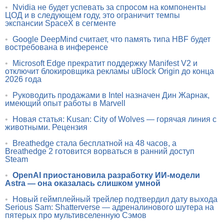
•
Nvidia не будет успевать за спросом на компоненты
ЦОД и в следующем году, это ограничит темпы
экспансии SpaceX в сегменте
•
Google DeepMind считает, что память типа HBF будет
востребована в инференсе
•
Microsoft Edge прекратит поддержку Manifest V2 и
отключит блокировщика рекламы uBlock Origin до конца
2026 года
•
Руководить продажами в Intel назначен Дин Жарнак,
имеющий опыт работы в Marvell
•
Новая статья: Kusan: City of Wolves — горячая линия с
животными. Рецензия
•
Breathedge стала бесплатной на 48 часов, а
Breathedge 2 готовится ворваться в ранний доступ
Steam
•
OpenAI приостановила разработку ИИ-модели
Astra — она оказалась слишком умной
•
Новый геймплейный трейлер подтвердил дату выхода
Serious Sam: Shatterverse — адреналинового шутера на
пятерых про мультивселенную Сэмов