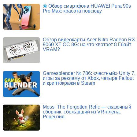
Обзор смартфона HUAWEI Pura 90s
Pro Max: красота повсюду
Обзор видеокарты Acer Nitro Radeon RX
9060 XT OC 8G: на что хватает 8 Гбайт
VRAM?
Gamesblender № 786: «честный» Unity 7,
игры за рекламу от Xbox, четыре Fallout
и криптокражи в Steam
Moss: The Forgotten Relic — сказочный
сборник, сбежавший из VR-плена.
Рецензия