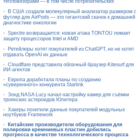
тепловизорами — в том числе потребительских
•
В США создали молекулярный анализатор размером с
футляр для AirPods — это гигантский скачок к домашней
диагностике онкологии
•
Spectre возвращается: новая атака TONTOU ломает
защиту процессоров Intel и AMD
•
Ретейлеры хотят покупателей из ChatGPT, но не хотят
отдавать OpenAI их данные
•
Cloudflare представила облачный браузер Kitesurf для
ИИ-агентов
•
Европа доработала планы по созданию
«суверенного» конкурента Starlink
•
Зонд NASA Lucy начал настройку камер для съёмки
троянских астероидов Юпитера
•
Хакеры похитили данные покупателей модульных
ноутбуков Framework
•
Китайские производители оборудования для
полировки кремниевых пластин добились
прогресса в качестве технологического процесса