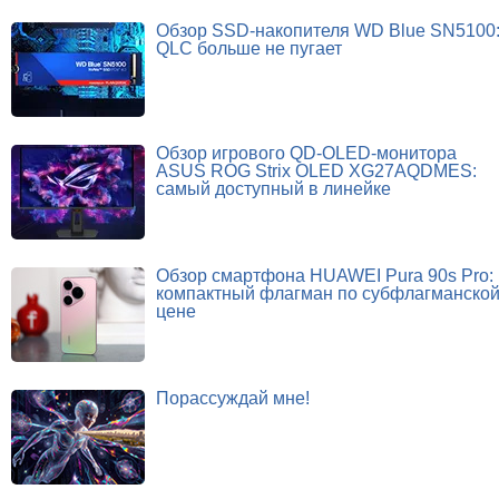
Обзор SSD-накопителя WD Blue SN5100
QLC больше не пугает
Обзор игрового QD-OLED-монитора
ASUS ROG Strix OLED XG27AQDMES:
самый доступный в линейке
Обзор смартфона HUAWEI Pura 90s Pro:
компактный флагман по субфлагманско
цене
Порассуждай мне!