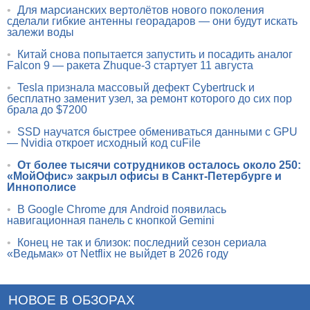
•
Для марсианских вертолётов нового поколения
сделали гибкие антенны георадаров — они будут искать
залежи воды
•
Китай снова попытается запустить и посадить аналог
Falcon 9 — ракета Zhuque-3 стартует 11 августа
•
Tesla признала массовый дефект Cybertruck и
бесплатно заменит узел, за ремонт которого до сих пор
брала до $7200
•
SSD научатся быстрее обмениваться данными с GPU
— Nvidia откроет исходный код cuFile
•
От более тысячи сотрудников осталось около 250:
«МойОфис» закрыл офисы в Санкт-Петербурге и
Иннополисе
•
В Google Chrome для Android появилась
навигационная панель с кнопкой Gemini
•
Конец не так и близок: последний сезон сериала
«Ведьмак» от Netflix не выйдет в 2026 году
НОВОЕ В ОБЗОРАХ