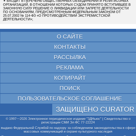
✴
ВХОДИТ В ПЕРЕЧЕНЬ ОБЩЕСТВЕННЫХ ОБЪЕДИНЕНИЙ И РЕЛИГИОЗНЫХ
ОРГАНИЗАЦИЙ, В ОТНОШЕНИИ КОТОРЫХ СУДОМ ПРИНЯТО ВСТУПИВШЕЕ В
ЗАКОННУЮ СИЛУ РЕШЕНИЕ О ЛИКВИДАЦИИ ИЛИ ЗАПРЕТЕ ДЕЯТЕЛЬНОСТИ
ПО ОСНОВАНИЯМ, ПРЕДУСМОТРЕННЫМ ФЕДЕРАЛЬНЫМ ЗАКОНОМ ОТ
25.07.2002 № 114-ФЗ «О ПРОТИВОДЕЙСТВИИ ЭКСТРЕМИСТСКОЙ
ДЕЯТЕЛЬНОСТИ»;
О САЙТЕ
КОНТАКТЫ
РАССЫЛКА
РЕКЛАМА
КОПИРАЙТ
ПОИСК
ПОЛЬЗОВАТЕЛЬСКОЕ СОГЛАШЕНИЕ
ЗАЩИЩЕНО CURATOR
© 1997—2026 Электронное периодическое издание "3ДНьюс" | Свидетельство о
регистрации СМИ Эл ФС 77-22224
выдано Федеральной Службой по надзору за соблюдением законодательства в сфере
массовых коммуникаций и охране культурного наследия