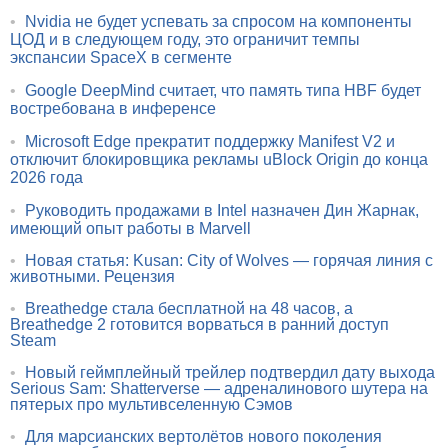
•
Nvidia не будет успевать за спросом на компоненты
ЦОД и в следующем году, это ограничит темпы
экспансии SpaceX в сегменте
•
Google DeepMind считает, что память типа HBF будет
востребована в инференсе
•
Microsoft Edge прекратит поддержку Manifest V2 и
отключит блокировщика рекламы uBlock Origin до конца
2026 года
•
Руководить продажами в Intel назначен Дин Жарнак,
имеющий опыт работы в Marvell
•
Новая статья: Kusan: City of Wolves — горячая линия с
животными. Рецензия
•
Breathedge стала бесплатной на 48 часов, а
Breathedge 2 готовится ворваться в ранний доступ
Steam
•
Новый геймплейный трейлер подтвердил дату выхода
Serious Sam: Shatterverse — адреналинового шутера на
пятерых про мультивселенную Сэмов
•
Для марсианских вертолётов нового поколения