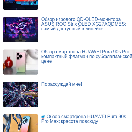
Обзор игрового QD-OLED-монитора
ASUS ROG Strix OLED XG27AQDMES:
самый доступный в линейке
Обзор смартфона HUAWEI Pura 90s Pro:
компактный флагман по субфлагманско
цене
Порассуждай мне!
Обзор смартфона HUAWEI Pura 90s
Pro Max: красота повсюду