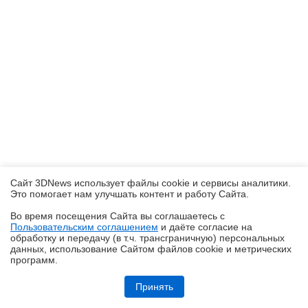
Сайт 3DNews использует файлы cookie и сервисы аналитики.
Это помогает нам улучшать контент и работу Cайта.
Во время посещения Cайта вы соглашаетесь с
Пользовательским соглашением
и даёте согласие на
✖
обработку и передачу (в т.ч. трансграничную) персональных
данных, использование Cайтом файлов cookie и метрических
программ.
Обзор видеокарты Acer Nitro Radeon RX 9060 XT OC 8G: на что
хватает 8 Гбайт VRAM?
Принять