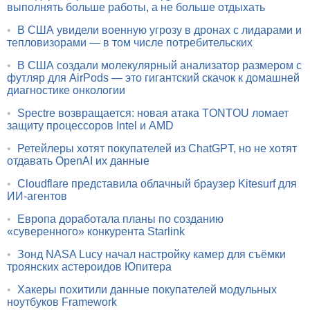
выполнять больше работы, а не больше отдыхать
•
В США увидели военную угрозу в дронах с лидарами и
тепловизорами — в том числе потребительских
•
В США создали молекулярный анализатор размером с
футляр для AirPods — это гигантский скачок к домашней
диагностике онкологии
•
Spectre возвращается: новая атака TONTOU ломает
защиту процессоров Intel и AMD
•
Ретейлеры хотят покупателей из ChatGPT, но не хотят
отдавать OpenAI их данные
•
Cloudflare представила облачный браузер Kitesurf для
ИИ-агентов
•
Европа доработала планы по созданию
«суверенного» конкурента Starlink
•
Зонд NASA Lucy начал настройку камер для съёмки
троянских астероидов Юпитера
•
Хакеры похитили данные покупателей модульных
ноутбуков Framework