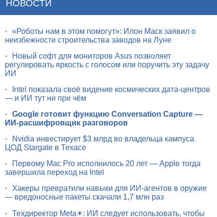
НОВОСТИ
•
«Роботы нам в этом помогут»: Илон Маск заявил о
неизбежности строительства заводов на Луне
•
Новый софт для мониторов Asus позволяет
регулировать яркость с голосом или поручить эту задачу
ИИ
•
Intel показала своё видение космических дата-центров
— и ИИ тут ни при чём
•
Google готовит функцию Conversation Capture —
ИИ-расшифровщик разговоров
•
Nvidia инвестирует $3 млрд во владельца кампуса
ЦОД Stargate в Техасе
•
Первому Mac Pro исполнилось 20 лет — Apple тогда
завершила переход на Intel
•
Хакеры превратили навыки для ИИ-агентов в оружие
— вредоносные пакеты скачали 1,7 млн раз
•
Техдиректор Meta✴: ИИ следует использовать, чтобы