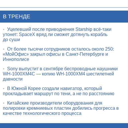
В ТРЕНДЕ
•
Уцелевший после приводнения Starship всё-таки
утонет: SpaceX вряд ли сможет дотянуть корабль
до суши
•
От более тысячи сотрудников осталось около 250:
«МойОфис» закрыл офисы в Санкт-Петербурге и
Иннополисе
•
Sony выпустит в сентябре беспроводные наушники
WH-1000XM4C — копию WH-1000XM4 шестилетней
давности
•
В Южной Корее создали навигатор, который
прокладывает маршрут по тени, а не по расстоянию
•
Китайские производители оборудования для
полировки кремниевых пластин добились прогресса в
качестве технологического процесса