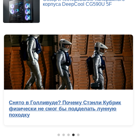
корпуса DeepCool CG590U 5F
Снято в Голливуде? Почему Стэнли Кубрик
физически не смог бы подделать лунную
походку