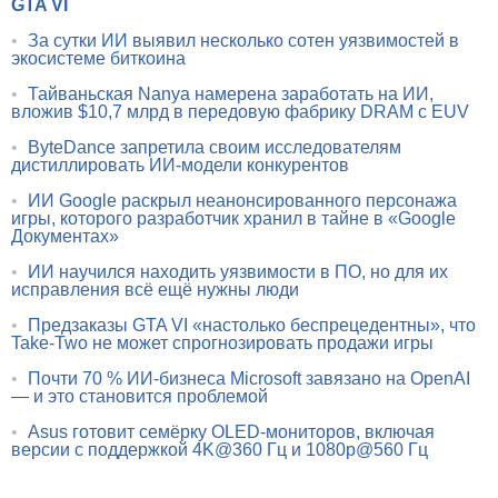
GTA VI
•
За сутки ИИ выявил несколько сотен уязвимостей в
экосистеме биткоина
•
Тайваньская Nanya намерена заработать на ИИ,
вложив $10,7 млрд в передовую фабрику DRAM с EUV
•
ByteDance запретила своим исследователям
дистиллировать ИИ-модели конкурентов
•
ИИ Google раскрыл неанонсированного персонажа
игры, которого разработчик хранил в тайне в «Google
Документах»
•
ИИ научился находить уязвимости в ПО, но для их
исправления всё ещё нужны люди
•
Предзаказы GTA VI «настолько беспрецедентны», что
Take-Two не может спрогнозировать продажи игры
•
Почти 70 % ИИ-бизнеса Microsoft завязано на OpenAI
— и это становится проблемой
•
Asus готовит семёрку OLED-мониторов, включая
версии с поддержкой 4K@360 Гц и 1080p@560 Гц