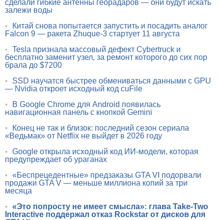
сделали гибкие антенны георадаров — они будут искать
залежи воды
•
Китай снова попытается запустить и посадить аналог
Falcon 9 — ракета Zhuque-3 стартует 11 августа
•
Tesla признала массовый дефект Cybertruck и
бесплатно заменит узел, за ремонт которого до сих пор
брала до $7200
•
SSD научатся быстрее обмениваться данными с GPU
— Nvidia откроет исходный код cuFile
•
В Google Chrome для Android появилась
навигационная панель с кнопкой Gemini
•
Конец не так и близок: последний сезон сериала
«Ведьмак» от Netflix не выйдет в 2026 году
•
Google открыла исходный код ИИ-модели, которая
предупреждает об ураганах
•
«Беспрецедентные» предзаказы GTA VI подорвали
продажи GTA V — меньше миллиона копий за три
месяца
•
«Это попросту не имеет смысла»: глава Take-Two
Interactive поддержал отказ Rockstar от дисков для