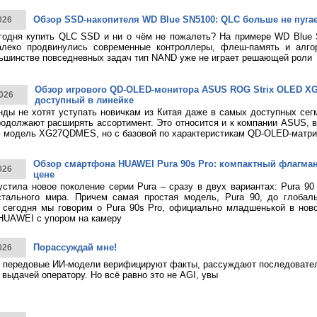
Обзор SSD-накопителя WD Blue SN5100: QLC больше не пуга
026
годня купить QLC SSD и ни о чём не пожалеть? На примере WD Blue
алеко продвинулись современные контроллеры, флеш-память и алго
ьшинстве повседневных задач тип NAND уже не играет решающей роли
Обзор игрового QD-OLED-монитора ASUS ROG Strix OLED 
026
доступный в линейке
нды не хотят уступать новичкам из Китая даже в самых доступных сег
родолжают расширять ассортимент. Это относится и к компании ASUS, 
 модель XG27QDMES, но с базовой по характеристикам QD-OLED-матри
Обзор смартфона HUAWEI Pura 90s Pro: компактный флагма
026
цене
тила новое поколение серии Pura – сразу в двух вариантах: Pura 90
стального мира. Причем самая простая модель, Pura 90, до глобаль
 сегодня мы говорим о Pura 90s Pro, официально младшенькой в нов
HUAWEI с упором на камеру
Порассуждай мне!
026
 передовые ИИ-модели верифицируют факты, рассуждают последовател
 выдачей оператору. Но всё равно это не AGI, увы