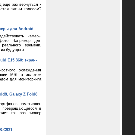
д еще раз вернуться к
ается пятым колесом?
меры для Android
адействовать камеры
фото. Например, для
реального времени.
 из будущего
d E15 360: экран-
костного охлаждения
пании MSI в золотом
адом для мониторинга
d8, Galaxy Z Fold8
артфонов наметилась
и превращающегося в
ляет как раз пионер
S-C931