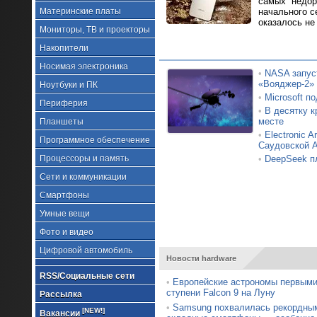
самых недор
Материнские платы
начального с
оказалось не
Мониторы, ТВ и проекторы
Накопители
Носимая электроника
•
NASA запус
«Вояджер-2»
Ноутбуки и ПК
•
Microsoft п
Периферия
•
В десятку к
месте
Планшеты
•
Electronic 
Программное обеспечение
Саудовской А
Процессоры и память
•
DeepSeek п
Сети и коммуникации
Смартфоны
Умные вещи
Фото и видео
Цифровой автомобиль
Новости hardware
RSS/Социальные сети
•
Европейские астрономы первыми
ступени Falcon 9 на Луну
Рассылка
•
Samsung похвалилась рекордным
[NEW!]
Вакансии