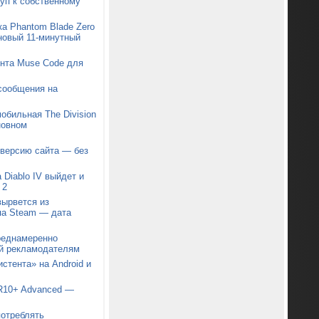
туп к собственному
ка Phantom Blade Zero
новый 11-минутный
ента Muse Code для
 сообщения на
бильная The Division
новном
 версию сайта — без
 Diablo IV выйдет и
 2
 вырвется из
па Steam — дата
реднамеренно
й рекламодателям
стента» на Android и
R10+ Advanced —
потреблять