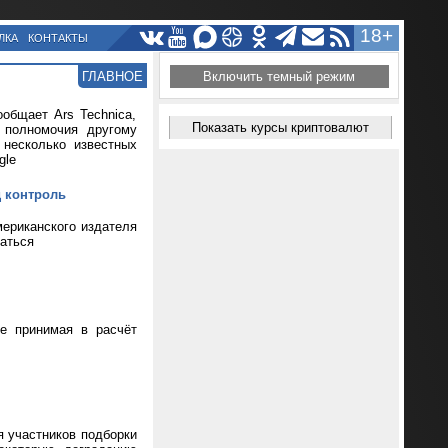
18+
ЛКА
КОНТАКТЫ
ГЛАВНОЕ
Включить темный режим
общает Ars Technica,
Показать курсы криптовалют
т полномочия другому
 несколько известных
gle
д контроль
мериканского издателя
ваться
не принимая в расчёт
я участников подборки