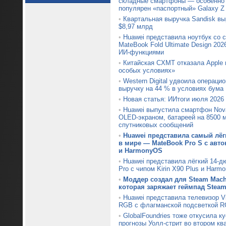
складные смартфоны — особенно
популярен «паспортный» Galaxy Z 
•
Квартальная выручка Sandisk выр
$8,97 млрд
•
Huawei представила ноутбук со 
MateBook Fold Ultimate Design 20
ИИ-функциями
•
Китайская CXMT отказала Apple 
особых условиях»
•
Western Digital удвоила операц
выручку на 44 % в условиях бума
•
Новая статья: ИИтоги июля 2026 г
•
Huawei выпустила смартфон Nova
OLED-экраном, батареей на 8500 
спутниковых сообщений
•
Huawei представила самый лё
в мире — MateBook Pro S с авт
и HarmonyOS
•
Huawei представила лёгкий 14-д
Pro с чипом Kirin X90 Plus и Harm
•
Моддер создал для Steam Mac
которая заряжает геймпад Steam 
•
Huawei представила телевизор Vi
RGB с флагманской подсветкой R
•
GlobalFoundries тоже откусила к
прогнозы Уолл-стрит во втором кв