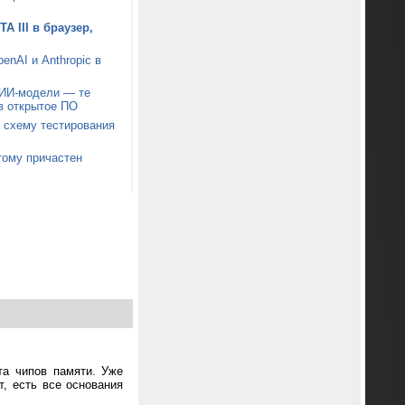
A III в браузер,
nAI и Anthropic в
 ИИ-модели — те
в открытое ПО
 схему тестирования
тому причастен
та чипов памяти. Уже
т, есть все основания