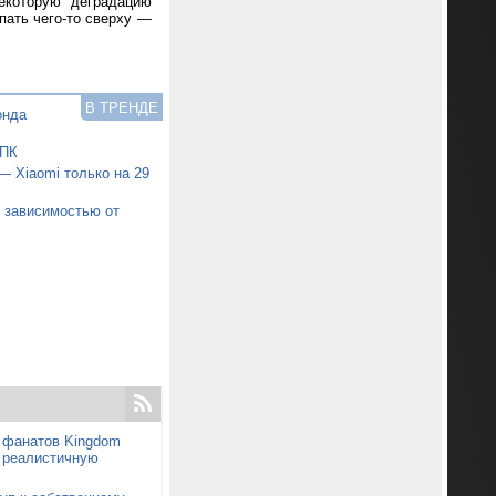
екоторую деградацию
пать чего-то сверху —
В ТРЕНДЕ
онда
 ПК
— Xiaomi только на 29
й зависимостью от
т фанатов Kingdom
т реалистичную