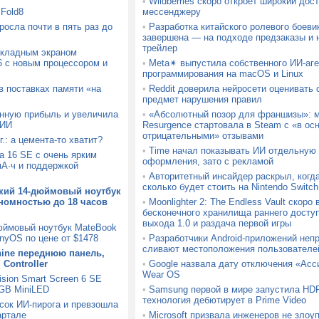
•
Wildberries скоро откроет широкий дос
Fold8
мессенджеру
осла почти в пять раз до
•
Разработка китайского ролевого боеви
завершена — на подходе предзаказы и 
трейлер
складным экраном
26 с новым процессором и
•
Meta✴ выпустила собственного ИИ-аг
программирования на macOS и Linux
в поставках памяти «на
•
Reddit доверила нейросети оценивать
предмет нарушения правил
ионную прибыль и увеличила
•
«Абсолютный позор для франшизы»: мо
 ИИ
Resurgence стартовала в Steam с «в ос
отрицательными» отзывами
.: а цемента-то хватит?
•
Time начал показывать ИИ отдельную
 16 SE с очень ярким
оформления, зато с рекламой
мА·ч и поддержкой
•
Авторитетный инсайдер раскрыл, когда
сколько будет стоить на Nintendo Switch
гкий 14-дюймовый ноутбук
ономностью до 18 часов
•
Moonlighter 2: The Endless Vault скоро
бесконечного хранилища раннего досту
выхода 1.0 и раздача первой игры
юймовый ноутбук MateBook
onyOS по цене от $1478
•
Разработчики Android-приложений неп
сливают местоположения пользователе
hine переднюю панель,
Controller
•
Google назвала дату отключения «Асси
Wear OS
sion Smart Screen 6 SE
GB MiniLED
•
Samsung первой в мире запустила HD
технология дебютирует в Prime Video
усок ИИ-пирога и превзошла
артале
•
Microsoft призвала инженеров не злоу