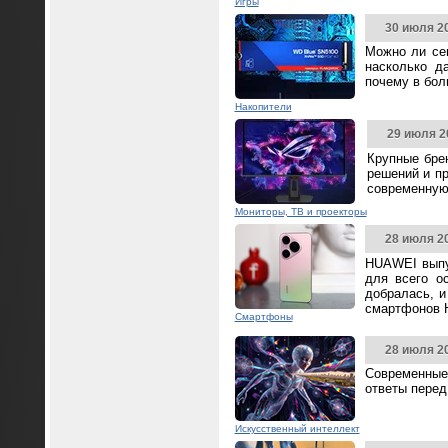
Игры
30 июля 2
Можно ли се
насколько д
почему в бол
Накопители
29 июля 2
Крупные бре
решений и п
современную
Мониторы, ТВ и проекторы
28 июля 2
HUAWEI выпус
для всего о
добралась, и
смартфонов 
Смартфоны
28 июля 2
Современные
ответы перед
Искусственный интеллект