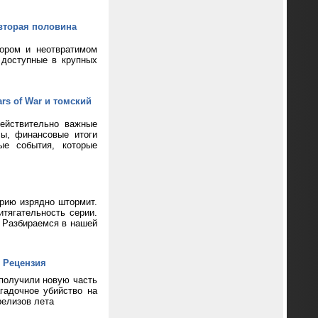
вторая половина
кором и неотвратимом
 доступные в крупных
rs of War и томский
ействительно важные
сы, финансовые итоги
ые события, которые
ерию изрядно штормит.
тягательность серии.
? Разбираемся в нашей
 Рецензия
 получили новую часть
гадочное убийство на
релизов лета