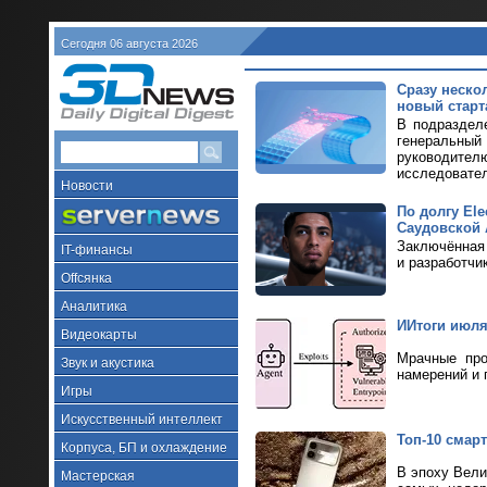
Сегодня 06 августа 2026
Сразу неско
новый старт
В подразделе
генеральный
руководителю
исследовател
Новости
По долгу Ele
Саудовской 
Заключённая 
IT-финансы
и разработчи
Offсянка
Аналитика
ИИтоги июля 
Видеокарты
Мрачные про
Звук и акустика
намерений и 
Игры
Искусственный интеллект
Топ-10 смарт
Корпуса, БП и охлаждение
В эпоху Вели
Мастерская