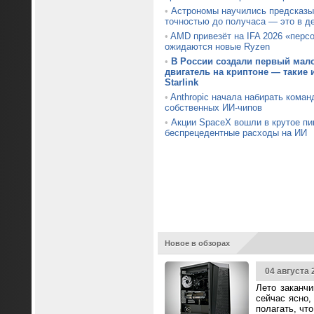
•
Астрономы научились предсказы
точностью до получаса — это в д
•
AMD привезёт на IFA 2026 «пер
ожидаются новые Ryzen
•
В России создали первый ма
двигатель на криптоне — такие 
Starlink
•
Anthropic начала набирать коман
собственных ИИ-чипов
•
Акции SpaceX вошли в крутое пи
беспрецедентные расходы на ИИ
Новое в обзорах
04 августа 
Лето заканч
сейчас ясно,
полагать, чт