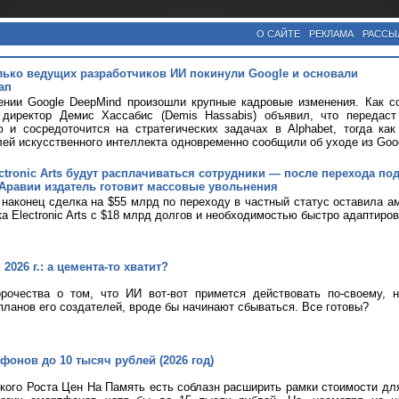
О САЙТЕ
РЕКЛАМА
РАССЫ
лько ведущих разработчиков ИИ покинули Google и основали
ап
нии Google DeepMind произошли крупные кадровые изменения. Как со
 директор Демис Хассабис (Demis Hassabis) объявил, что передас
 и сосредоточится на стратегических задачах в Alphabet, тогда как
ей искусственного интеллекта одновременно сообщили об уходе из Goo
ctronic Arts будут расплачиваться сотрудники — после перехода по
Аравии издатель готовит массовые увольнения
наконец сделка на $55 млрд по переходу в частный статус оставила а
ка Electronic Arts с $18 млрд долгов и необходимостью быстро адаптиро
2026 г.: а цемента-то хватит?
рочества о том, что ИИ вот-вот примется действовать по-своему, 
планов его создателей, вроде бы начинают сбываться. Все готовы?
фонов до 10 тысяч рублей (2026 год)
кого Роста Цен На Память есть соблазн расширить рамки стоимости дл