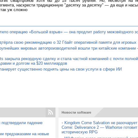
огих смартфонов хотя бы до 15 тысяч рублей. Но, несмотря на н
егмента, наскрести традиционную "десятку за десятку" — да еще и насы
 так уж сложно
тило операцию «Большой взрыв» — она продлит работу межзвёздного з
одтёрла свою рекомендацию о 32 Гбайт оперативной памяти для игровых
рупнейших мировых автопроизводителей вошли три китайские компании 
Arts закрыла рекордную сделку и стала частной компанией с почти полно
равии и долгом на $20 миллиардов
ланирует существенно поднять цены на свои услуги в сфере ИИ
Новости software
 подтвердили падение
•
Kingdom Come Salvation не разочаруе
Come: Deliverance 2 — Warhorse готови
историческую RPG
и предзаказами на новые