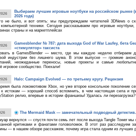
Выбираем лучшие игровые ноутбуки на российском рынке (
2026
2026 года)
ого не было, и вот опять: мы предупреждаем читателей 3DNews о с
компьютерной техники. Сегодня рассказываем про игровые ноутбуки,
зинах страны и на маркетплейсах
Gamesblender № 787: дата выхода God of War Laufey, бета Gea
2026
«стимулятор» таксиста
овать в GamesBlender — место, где мы каждую неделю отбираем д
овой индустрии без лишнего шума. В этом выпуске — громкие анон
паний, неожиданные переносы, новые проекты и самые любопытн
ё игровое сообщество. Поехали!
Halo: Campaign Evolved — по третьему кругу. Рецензия
2026
время была локомотивом Xbox, но уже второе консольное поколение с
к истокам — хороший способ вспомнить, в чем настоящая сила и при
yStation релиз, впервые в истории франшизы! Удалась ли перезагрузка
The Mermaid Mask — замечательный подводный детектив.
026
муар вернулся — спустя почти семь лет после выхода Tangle Tower мы
канной критиками и фанатами головоломок. В этот раз расследуем за
ины — в нашем обзоре расскажем, почему игра стала одним из лучших 