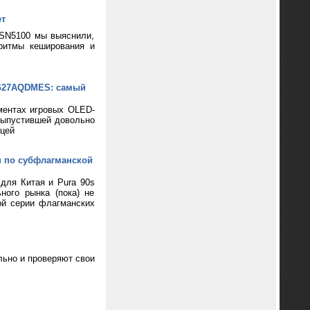
ет
 SN5100 мы выяснили,
ритмы кеширования и
XG27AQDMES: самый
ментах игровых OLED-
выпустившей довольно
цей
н по субфлагманской
 для Китая и Pura 90s
ного рынка (пока) не
ой серии флагманских
ьно и проверяют свои