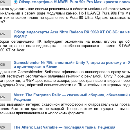
Обзор смартфона HUAWEI Pura 90s Pro Max: красота повс
026
ыкла удивлять нас своими решениями в области мобильной фотосъемк
никальными в своем роде модулями камер. Но HUAWEI Pura 90s Pro M
в техническом плане по сравнению с Pura 80 Ultra. Однако сказывает
ел?
Обзор видеокарты Acer Nitro Radeon RX 9060 XT OC 8G: на что
026
VRAM?
борки сегодняшних ПК побуждает экономить на всем, вплоть до о
к ли страшно, если видеокарта — особенно «красная» — имеет 8 Гбай
60 XT от Acer
Gamesblender № 786: «честный» Unity 7, игры за рекламу от X
026
и криптокражи в Steam
дняшнем Gamesblender: Bethesda официально анонсировала сразу четы
rosoft тестирует бесплатный облачный гейминг с рекламой, Unity 7 обещ
ки проектов, а ФБР арестовало хакера, распространявшего вирусы чере
будущем Xbox, обратной совместимости на ПК и необычных игровых гад
Moss: The Forgotten Relic — сказочный сборник, сбежавший 
026
Рецензия
ss вызывали интерес сказочной атмосферой и очаровательным протаг
шлем был готов далеко не каждый. Теперь в этом нет нужды — выясн
тельными приключениями в «плоском» формате
The Alters: Last Variable — последняя тайна. Рецензия
026