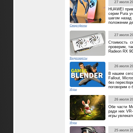
27 июля 2
HUAWEI прив
серии Pura у
шагом назад 
положении д
Смартфоны
27 июля 2
Стоимость с
проверим, та
Radeon RX 90
Видеокарты
26 июля 2
В нашем сего
Fallout, Mic
без пересбор
поговорим о 
Игры
26 июля 2
Обе части Mo
ради них VR-
игры увлека
Игры
25 июля 2