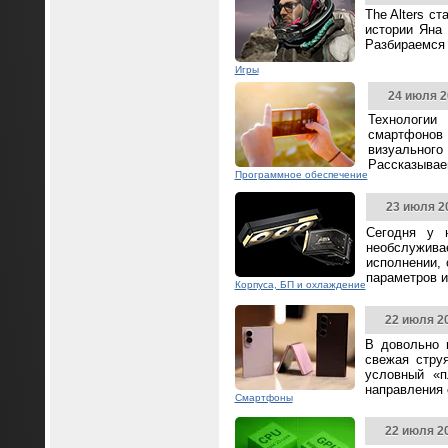
The Alters с
истории Яна 
Разбираемся 
Игры
24 июля 2
Технологии
смартфонов
визуальног
Рассказываем
Программное обеспечение
23 июля 2
Сегодня у 
необслужива
исполнении,
параметров и
Корпуса, БП и охлаждение
22 июля 2
В довольно 
свежая стру
условный «п
направления
Смартфоны
22 июля 2