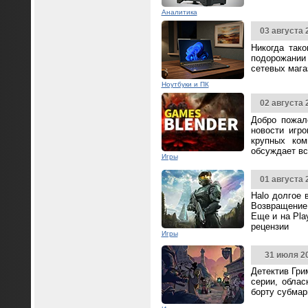
Аналитика
03 августа 
Никогда так
подорожании 
сетевых мага
Ноутбуки и ПК
02 августа 
Добро пожал
новости игр
крупных ком
обсуждает вс
Игры
01 августа 
Halo долгое 
Возвращение 
Еще и на Pla
рецензии
Игры
31 июля 2
Детектив Гри
серии, облас
борту субмар