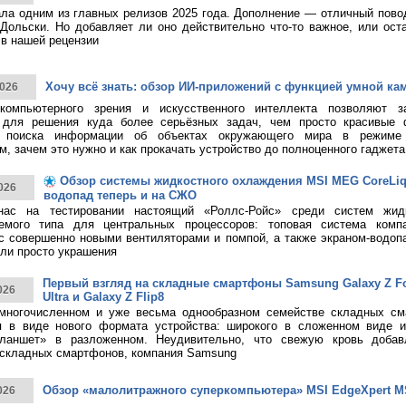
тала одним из главных релизов 2025 года. Дополнение — отличный пово
Дольски. Но добавляет ли оно действительно что-то важное, или ост
в нашей рецензии
Хочу всё знать: обзор ИИ-приложений с функцией умной ка
026
 компьютерного зрения и искусственного интеллекта позволяют з
 для решения куда более серьёзных задач, чем просто красивые 
о поиска информации об объектах окружающего мира в режиме 
, зачем это нужно и как прокачать устройство до полноценного гаджета
Обзор системы жидкостного охлаждения MSI MEG CoreLiqui
026
водопад теперь и на СЖО
нас на тестировании настоящий «Роллс-Ройс» среди систем жид
емого типа для центральных процессоров: топовая система ком
 с совершенно новыми вентиляторами и помпой, а также экраном-водоп
ли просто украшения
Первый взгляд на складные смартфоны Samsung Galaxy Z Fol
026
Ultra и Galaxy Z Flip8
многочисленном и уже весьма однообразном семействе складных см
я в виде нового формата устройства: широкого в сложенном виде 
ланшет» в разложенном. Неудивительно, что свежую кровь добав
 складных смартфонов, компания Samsung
Обзор «малолитражного суперкомпьютера» MSI EdgeXpert M
026