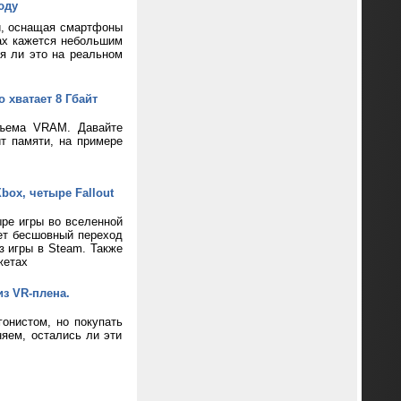
юду
и, оснащая смартфоны
ax кажется небольшим
ся ли это на реальном
 хватает 8 Гбайт
бъема VRAM. Давайте
т памяти, на примере
box, четыре Fallout
ре игры во вселенной
ает бесшовный переход
з игры в Steam. Также
жетах
из VR-плена.
онистом, но покупать
яем, остались ли эти