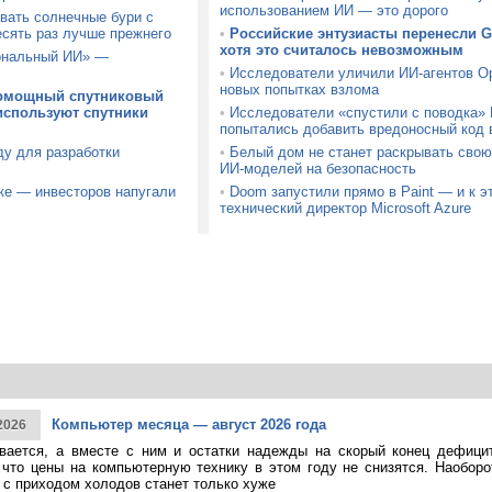
использованием ИИ — это дорого
вать солнечные бури с
есять раз лучше прежнего
•
Российские энтузиасты перенесли GT
хотя это считалось невозможным
сональный ИИ» —
•
Исследователи уличили ИИ-агентов Ope
новых попытках взлома
ломощный спутниковый
используют спутники
•
Исследователи «спустили с поводка»
попытались добавить вредоносный код 
ду для разработки
•
Белый дом не станет раскрывать свою
ИИ-моделей на безопасность
ке — инвесторов напугали
•
Doom запустили прямо в Paint — и к э
технический директор Microsoft Azure
Компьютер месяца — август 2026 года
2026
ивается, а вместе с ним и остатки надежды на скорый конец дефици
 что цены на компьютерную технику в этом году не снизятся. Наоборо
о с приходом холодов станет только хуже