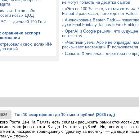
не могут попасть на десятки сайтов
едита
•
«Это на 100 % не то, что мы хотели»:
ельзя: Техас ввёл
Fallout 3 рассказал, чего ждёт от Fallou
госети новых ЦОД
•
Анонсирована Beaten Path — пошагова
 5G — дисплей 120 Гц и
духе Final Fantasy Tactics и Fire Emblem
•
OpenAI и Google решили, что будущее
: ограничил экспорт
не текстом
 компании
•
«Частный узел» Apple не оправдал на
потребовали свою долю ИИ-
раскрывает настоящий IP пользователя
упа акций
•
Соцсеть X лишилась директора по про
Топ-10 смартфонов до 10 тысяч рублей (2026 год)
2026
кого Роста Цен На Память есть соблазн расширить рамки стоимости дл
огих смартфонов хотя бы до 15 тысяч рублей. Но, несмотря на н
егмента, наскрести традиционную "десятку за десятку" — да еще и насы
 так уж сложно