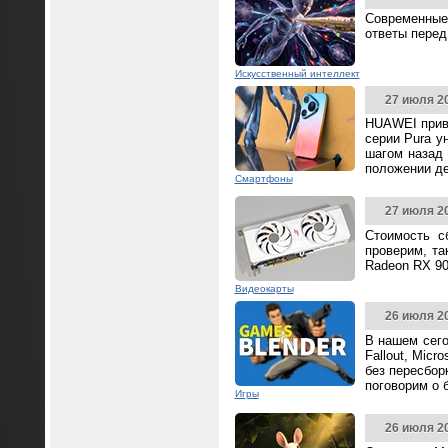
Современные
ответы перед
Искусственный интеллект
27 июля 2
HUAWEI прив
серии Pura у
шагом назад 
положении д
Смартфоны
27 июля 2
Стоимость с
проверим, та
Radeon RX 90
Видеокарты
26 июля 2
В нашем сего
Fallout, Mic
без пересбор
поговорим о 
Игры
26 июля 2