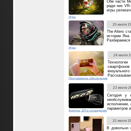
Обе части Mo
ради них VR-
игры увлека
Игры
25 июля 2
The Alters с
истории Яна 
Разбираемся 
Игры
24 июля 2
Технологии
смартфонов
визуальног
Рассказываем
Программное обеспечение
23 июля 2
Сегодня у 
необслужива
исполнении,
параметров и
Корпуса, БП и охлаждение
22 июля 2
В довольно 