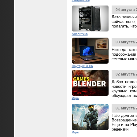
Смартфоны
04 августа 
Лето заканч
сейчас ясно,
полагать, чт
Аналитика
03 августа 
Никогда так
подорожании 
сетевых мага
Ноутбуки и ПК
02 августа 
Добро пожал
новости игр
крупных ком
обсуждает вс
Игры
01 августа 
Halo долгое 
Возвращение 
Еще и на Pla
рецензии
Игры