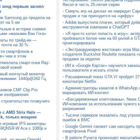
Recon в честь 25-летия серии
й зонд первым заснял
у
•
Смерть игр на дисках не навредит Ca
продаж и так приходится на «цифру»
ии Samsung до предела на
ят на 5 нм
•
Adobe выпустила плагин, который доб
инструментов компании в ChatGPT
льные в истории снимки
ыми «мазками Ван Гога»
•
«Я просто хотел попасть в игру»: актё
пробовался более чем на 60 ролей в GTA
латы по трейд-ин —
проигнорировала
 почти на 30 %
•
«Экстраординарно жестокая» игра Mach
сти смартфонов в
создателя Buckshot Roulette показала
» чем в этом
продажи за неделю
утяжелила смарт-очки Ray-
•
ИИ в «Google Картах» научился заказ
ловой кожей
пользователя и искать отели
вый изогнутый монитор
•
Расширенный показ GTA VI пройдёт 27 
ежимами: 1440p@260 Гц,
кинотеатре Netflix
•
Администраторы каналов в WhatsApp с
шников CMF Clip Pro
маркировать ИИ-контент
ые изображения
•
«Бесцеремонные клептоманы»: News C
а строительство плавучего
ИИ-компании за использование чужого к
разрешения
 с AMD Strix Halo —
•
Тысячи серверов оказались под угрозо
ck, только мощнее
ошибок в BMC
е игровые IPS-мониторы
•
Google Gemini сможет сам находить п
9QNSR-W Ace с 1080p и
смартфонов Pixel
•
В работе Рунета произошёл масштабн
Bank, но акции OpenAI