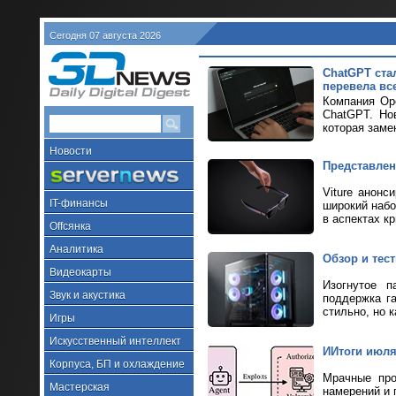
Сегодня 07 августа 2026
ChatGPT ста
перевела все
Компания Ope
ChatGPT. Но
которая заме
Новости
Представлен
Viture анонс
IT-финансы
широкий набо
в аспектах к
Offсянка
Аналитика
Обзор и тес
Видеокарты
Изогнутое п
Звук и акустика
поддержка г
стильно, но к
Игры
Искусственный интеллект
ИИтоги июля 
Корпуса, БП и охлаждение
Мрачные про
Мастерская
намерений и 