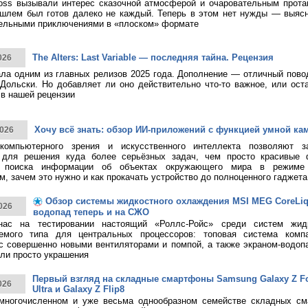
ss вызывали интерес сказочной атмосферой и очаровательным протаг
шлем был готов далеко не каждый. Теперь в этом нет нужды — выясн
тельными приключениями в «плоском» формате
The Alters: Last Variable — последняя тайна. Рецензия
026
тала одним из главных релизов 2025 года. Дополнение — отличный пово
Дольски. Но добавляет ли оно действительно что-то важное, или ост
в нашей рецензии
Хочу всё знать: обзор ИИ-приложений с функцией умной ка
026
 компьютерного зрения и искусственного интеллекта позволяют з
 для решения куда более серьёзных задач, чем просто красивые 
о поиска информации об объектах окружающего мира в режиме 
, зачем это нужно и как прокачать устройство до полноценного гаджета
Обзор системы жидкостного охлаждения MSI MEG CoreLiqui
026
водопад теперь и на СЖО
нас на тестировании настоящий «Роллс-Ройс» среди систем жид
емого типа для центральных процессоров: топовая система ком
 с совершенно новыми вентиляторами и помпой, а также экраном-водоп
ли просто украшения
Первый взгляд на складные смартфоны Samsung Galaxy Z Fol
026
Ultra и Galaxy Z Flip8
многочисленном и уже весьма однообразном семействе складных см