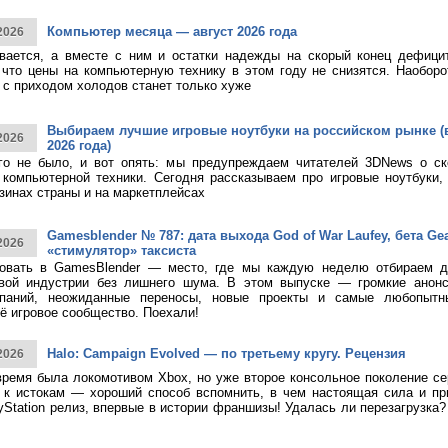
Компьютер месяца — август 2026 года
2026
ивается, а вместе с ним и остатки надежды на скорый конец дефици
 что цены на компьютерную технику в этом году не снизятся. Наоборо
о с приходом холодов станет только хуже
Выбираем лучшие игровые ноутбуки на российском рынке (
2026
2026 года)
ого не было, и вот опять: мы предупреждаем читателей 3DNews о с
компьютерной техники. Сегодня рассказываем про игровые ноутбуки,
зинах страны и на маркетплейсах
Gamesblender № 787: дата выхода God of War Laufey, бета Gea
2026
«стимулятор» таксиста
овать в GamesBlender — место, где мы каждую неделю отбираем д
овой индустрии без лишнего шума. В этом выпуске — громкие анон
паний, неожиданные переносы, новые проекты и самые любопытн
ё игровое сообщество. Поехали!
Halo: Campaign Evolved — по третьему кругу. Рецензия
2026
время была локомотивом Xbox, но уже второе консольное поколение с
к истокам — хороший способ вспомнить, в чем настоящая сила и при
yStation релиз, впервые в истории франшизы! Удалась ли перезагрузка