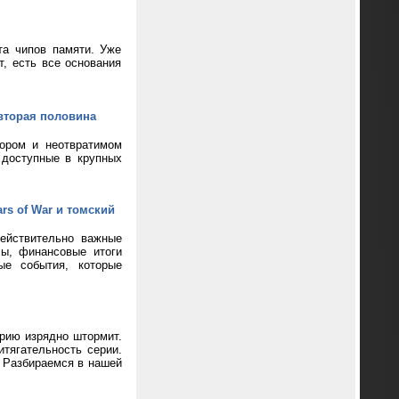
та чипов памяти. Уже
т, есть все основания
вторая половина
кором и неотвратимом
 доступные в крупных
rs of War и томский
ействительно важные
сы, финансовые итоги
ые события, которые
ерию изрядно штормит.
тягательность серии.
? Разбираемся в нашей