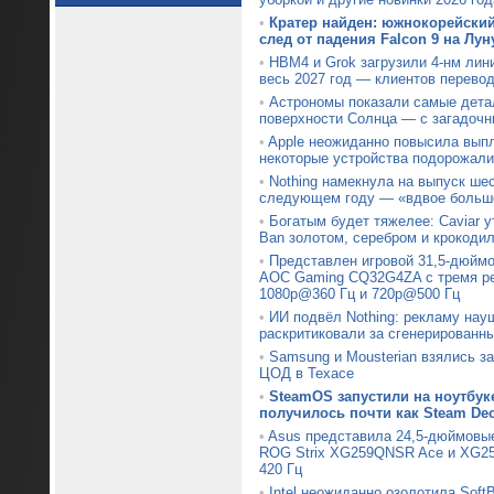
•
Кратер найден: южнокорейски
след от падения Falcon 9 на Лун
•
HBM4 и Grok загрузили 4-нм лин
весь 2027 год — клиентов перевод
•
Астрономы показали самые дета
поверхности Солнца — с загадочн
•
Apple неожиданно повысила вып
некоторые устройства подорожали
•
Nothing намекнула на выпуск ше
следующем году — «вдвое больше
•
Богатым будет тяжелее: Caviar 
Ban золотом, серебром и крокоди
•
Представлен игровой 31,5-дюймо
AOC Gaming CQ32G4ZA с тремя р
1080p@360 Гц и 720p@500 Гц
•
ИИ подвёл Nothing: рекламу нау
раскритиковали за сгенерированн
•
Samsung и Mousterian взялись з
ЦОД в Техасе
•
SteamOS запустили на ноутбуке
получилось почти как Steam De
•
Asus представила 24,5-дюймовы
ROG Strix XG259QNSR Ace и XG25
420 Гц
•
Intel неожиданно озолотила Soft