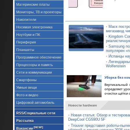
Материнские платы
Мониторы, ТВ и проекторы
Накопители
•
Маск постро
Носимая электроника
мегазавод чи
Ноутбуки и ПК
•
Kingdom Com
реалистичну
Периферия
•
Samsung по
Планшеты
популярен «п
•
Испанцы на
Программное обеспечение
•
Легендарный
Процессоры и память
Wolfenstein
Сети и коммуникации
Уборка без ко
Смартфоны
Вертикальный 
Умные вещи
определяет уро
очистки щётки 
Фото и видео
Цифровой автомобиль
Новости hardware
RSS/Социальные сети
•
Новая статья: Обзор и тестирова
DeepCool CG590U 5F
Рассылка
•
Trouver представил роботы-пыле
[NEW!]
Вакансии
уборкой и другие новинки 2026 год