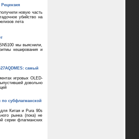
 Рецензия
 получили новую часть
гадочное убийство на
релизов лета
ет
 SN5100 мы выяснили,
ритмы кеширования и
XG27AQDMES: самый
ментах игровых OLED-
выпустившей довольно
цей
н по субфлагманской
 для Китая и Pura 90s
ного рынка (пока) не
ой серии флагманских