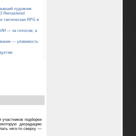
 бывший художник
t 3 Remastered
я тактическая RPG в
 ИИ — за голосом, а
звание — уязвимость
дуктам
я участников подборки
екоторую деградацию
пать чего-то сверху —