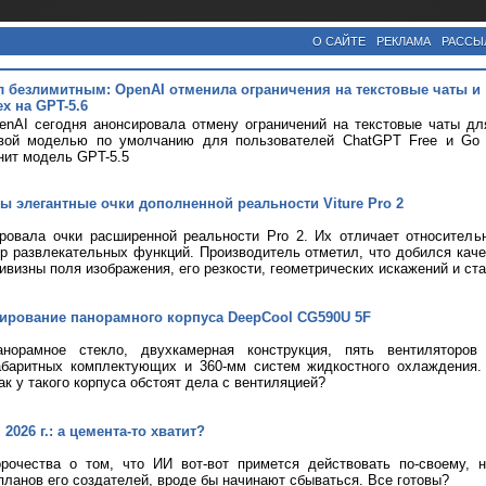
О САЙТЕ
РЕКЛАМА
РАССЫ
л безлимитным: OpenAI отменила ограничения на текстовые чаты и
х на GPT-5.6
nAI сегодня анонсировала отмену ограничений на текстовые чаты дл
вой моделью по умолчанию для пользователей ChatGPT Free и Go с
нит модель GPT-5.5
ы элегантные очки дополненной реальности Viture Pro 2
ировала очки расширенной реальности Pro 2. Их отличает относитель
р развлекательных функций. Производитель отметил, что добился кач
ривизны поля изображения, его резкости, геометрических искажений и ст
тирование панорамного корпуса DeepCool CG590U 5F
анорамное стекло, двухкамерная конструкция, пять вентиляторов
абаритных комплектующих и 360-мм систем жидкостного охлаждения.
ак у такого корпуса обстоят дела с вентиляцией?
2026 г.: а цемента-то хватит?
рочества о том, что ИИ вот-вот примется действовать по-своему, 
планов его создателей, вроде бы начинают сбываться. Все готовы?