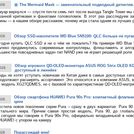
The Mermaid Mask — замечательный подводный детектив.
026
муар вернулся — спустя почти семь лет после выхода Tangle Tower мы
канной критиками и фанатами головоломок. В этот раз расследуем за
ины — в нашем обзоре расскажем, почему игра стала одним из лучших 
Обзор SSD-накопителя WD Blue SN5100: QLC больше не пуга
026
годня купить QLC SSD и ни о чём не пожалеть? На примере WD Blue
алеко продвинулись современные контроллеры, флеш-память и алго
ьшинстве повседневных задач тип NAND уже не играет решающей роли
Обзор игрового QD-OLED-монитора ASUS ROG Strix OLED 
026
доступный в линейке
нды не хотят уступать новичкам из Китая даже в самых доступных сег
родолжают расширять ассортимент. Это относится и к компании ASUS, 
 модель XG27QDMES, но с базовой по характеристикам QD-OLED-матри
Обзор смартфона HUAWEI Pura 90s Pro: компактный флагма
026
цене
тила новое поколение серии Pura – сразу в двух вариантах: Pura 90
стального мира. Причем самая простая модель, Pura 90, до глобаль
 сегодня мы говорим о Pura 90s Pro, официально младшенькой в нов
HUAWEI с упором на камеру
Порассуждай мне!
026