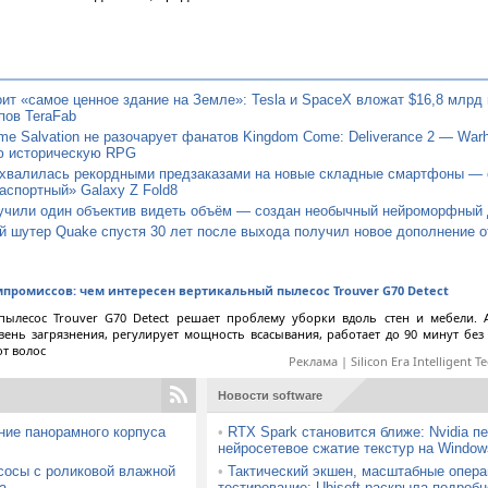
ит «самое ценное здание на Земле»: Tesla и SpaceX вложат $16,8 млрд 
пов TeraFab
e Salvation не разочарует фанатов Kingdom Come: Deliverance 2 — Warh
ю историческую RPG
хвалилась рекордными предзаказами на новые складные смартфоны — 
аспортный» Galaxy Z Fold8
учили один объектив видеть объём — создан необычный нейроморфный 
 шутер Quake спустя 30 лет после выхода получил новое дополнение о
мпромиссов: чем интересен вертикальный пылесос Trouver G70 Detect
пылесос Trouver G70 Detect решает проблему уборки вдоль стен и мебели. 
вень загрязнения, регулирует мощность всасывания, работает до 90 минут без
от волос
Реклама | Silicon Era Intelligent T
Новости software
ние панорамного корпуса
•
RTX Spark становится ближе: Nvidia п
нейросетевое сжатие текстур на Window
сосы с роликовой влажной
•
Тактический экшен, масштабные опера
а
тестирование: Ubisoft раскрыла подробн