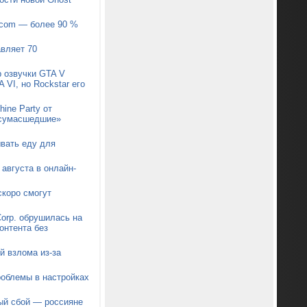
pcom — более 90 %
авляет 70
р озвучки GTA V
 VI, но Rockstar его
ine Party от
 «сумасшедшие»
ывать еду для
августа в онлайн-
коро смогут
orp. обрушилась на
онтента без
й взлома из-за
роблемы в настройках
ый сбой — россияне