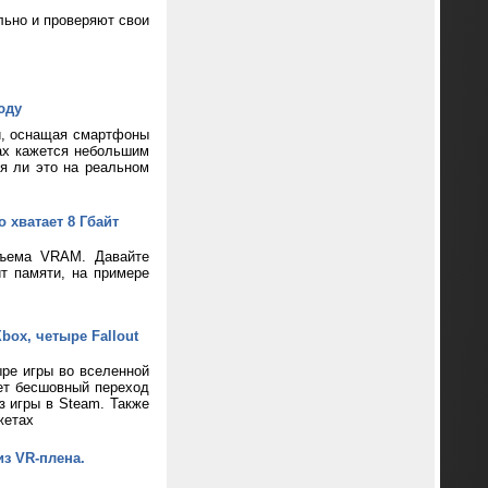
ьно и проверяют свои
юду
и, оснащая смартфоны
ax кажется небольшим
ся ли это на реальном
 хватает 8 Гбайт
бъема VRAM. Давайте
т памяти, на примере
box, четыре Fallout
ре игры во вселенной
ает бесшовный переход
з игры в Steam. Также
жетах
из VR-плена.