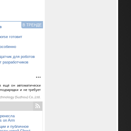
В ТРЕНДЕ
в
orse готовит
особенно
датчик для роботов
т разработчиков
А ещё он автоматически
 подзарядки и не требует
echnology (Suzhou) Co.,Ltd.
еренесла
s on Arm
ции и публичное
ости новой Ghost