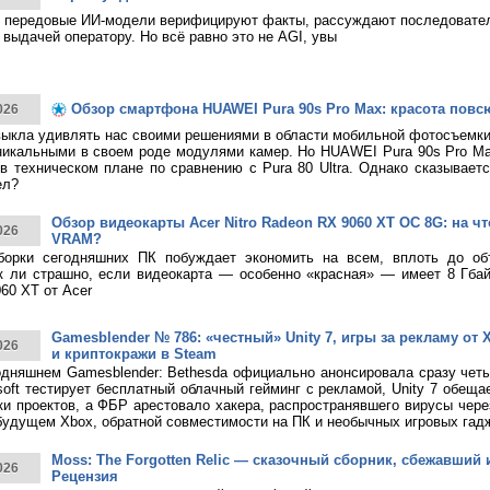
 передовые ИИ-модели верифицируют факты, рассуждают последовател
 выдачей оператору. Но всё равно это не AGI, увы
Обзор смартфона HUAWEI Pura 90s Pro Max: красота повс
026
ыкла удивлять нас своими решениями в области мобильной фотосъемк
никальными в своем роде модулями камер. Но HUAWEI Pura 90s Pro M
в техническом плане по сравнению с Pura 80 Ultra. Однако сказывает
ел?
Обзор видеокарты Acer Nitro Radeon RX 9060 XT OC 8G: на что
026
VRAM?
борки сегодняшних ПК побуждает экономить на всем, вплоть до о
к ли страшно, если видеокарта — особенно «красная» — имеет 8 Гбай
60 XT от Acer
Gamesblender № 786: «честный» Unity 7, игры за рекламу от X
026
и криптокражи в Steam
дняшнем Gamesblender: Bethesda официально анонсировала сразу четы
rosoft тестирует бесплатный облачный гейминг с рекламой, Unity 7 обещ
ки проектов, а ФБР арестовало хакера, распространявшего вирусы чере
будущем Xbox, обратной совместимости на ПК и необычных игровых гад
Moss: The Forgotten Relic — сказочный сборник, сбежавший 
026
Рецензия