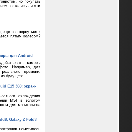
онистом, но покупать
яем, остались ли эти
д еще раз вернуться к
ается пятым колесом?
меры для Android
адействовать камеры
фото. Например, для
реального времени.
 из будущего
d E15 360: экран-
костного охлаждения
пании MSI в золотом
адом для мониторинга
d8, Galaxy Z Fold8
артфонов наметилась