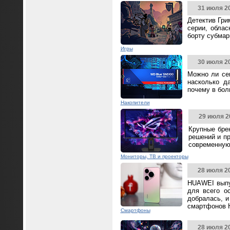
31 июля 2
Детектив Гри
серии, облас
борту субмар
Игры
30 июля 2
Можно ли се
насколько д
почему в бол
Накопители
29 июля 2
Крупные бре
решений и п
современную
Мониторы, ТВ и проекторы
28 июля 2
HUAWEI выпус
для всего о
добралась, и
смартфонов 
Смартфоны
28 июля 2