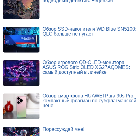
подводный детектив. Рецензия
Обзор SSD-накопителя WD Blue SN5100
QLC больше не пугает
Обзор игрового QD-OLED-монитора
ASUS ROG Strix OLED XG27AQDMES:
самый доступный в линейке
Обзор смартфона HUAWEI Pura 90s Pro:
компактный флагман по субфлагманско
цене
Порассуждай мне!