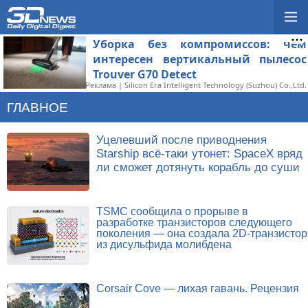
Уборка без компромиссов: чем
интересен вертикальный пылесос
Trouver G70 Detect
Реклама | Silicon Era Intelligent Technology (Suzhou) Co.,Ltd.
ГЛАВНОЕ
Уцелевший после приводнения
Starship всё-таки утонет: SpaceX вряд
ли сможет дотянуть корабль до суши
TSMC сообщила о прорыве в
разработке транзисторов следующего
поколения — она создала 2D-транзистор
из дисульфида молибдена
Corsair Cove — лихая гавань. Рецензия