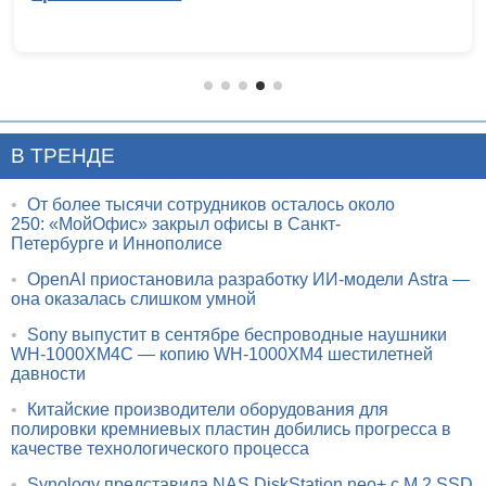
В ТРЕНДЕ
•
От более тысячи сотрудников осталось около
250: «МойОфис» закрыл офисы в Санкт-
Петербурге и Иннополисе
•
OpenAI приостановила разработку ИИ-модели Astra —
она оказалась слишком умной
•
Sony выпустит в сентябре беспроводные наушники
WH-1000XM4C — копию WH-1000XM4 шестилетней
давности
•
Китайские производители оборудования для
полировки кремниевых пластин добились прогресса в
качестве технологического процесса
•
Synology представила NAS DiskStation neo+ с M.2 SSD