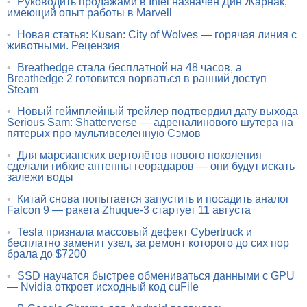
•
Руководить продажами в Intel назначен Дин Жарнак,
имеющий опыт работы в Marvell
•
Новая статья: Kusan: City of Wolves — горячая линия с
животными. Рецензия
•
Breathedge стала бесплатной на 48 часов, а
Breathedge 2 готовится ворваться в ранний доступ
Steam
•
Новый геймплейный трейлер подтвердил дату выхода
Serious Sam: Shatterverse — адреналинового шутера на
пятерых про мультивселенную Сэмов
•
Для марсианских вертолётов нового поколения
сделали гибкие антенны георадаров — они будут искать
залежи воды
•
Китай снова попытается запустить и посадить аналог
Falcon 9 — ракета Zhuque-3 стартует 11 августа
•
Tesla признала массовый дефект Cybertruck и
бесплатно заменит узел, за ремонт которого до сих пор
брала до $7200
•
SSD научатся быстрее обмениваться данными с GPU
— Nvidia откроет исходный код cuFile