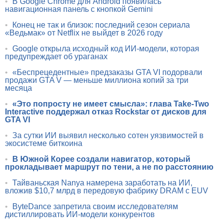
•
В Google Chrome для Android появилась
навигационная панель с кнопкой Gemini
•
Конец не так и близок: последний сезон сериала
«Ведьмак» от Netflix не выйдет в 2026 году
•
Google открыла исходный код ИИ-модели, которая
предупреждает об ураганах
•
«Беспрецедентные» предзаказы GTA VI подорвали
продажи GTA V — меньше миллиона копий за три
месяца
•
«Это попросту не имеет смысла»: глава Take-Two
Interactive поддержал отказ Rockstar от дисков для
GTA VI
•
За сутки ИИ выявил несколько сотен уязвимостей в
экосистеме биткоина
•
В Южной Корее создали навигатор, который
прокладывает маршрут по тени, а не по расстоянию
•
Тайваньская Nanya намерена заработать на ИИ,
вложив $10,7 млрд в передовую фабрику DRAM с EUV
•
ByteDance запретила своим исследователям
дистиллировать ИИ-модели конкурентов