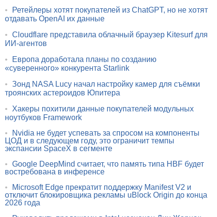
•
Ретейлеры хотят покупателей из ChatGPT, но не хотят
отдавать OpenAI их данные
•
Cloudflare представила облачный браузер Kitesurf для
ИИ-агентов
•
Европа доработала планы по созданию
«суверенного» конкурента Starlink
•
Зонд NASA Lucy начал настройку камер для съёмки
троянских астероидов Юпитера
•
Хакеры похитили данные покупателей модульных
ноутбуков Framework
•
Nvidia не будет успевать за спросом на компоненты
ЦОД и в следующем году, это ограничит темпы
экспансии SpaceX в сегменте
•
Google DeepMind считает, что память типа HBF будет
востребована в инференсе
•
Microsoft Edge прекратит поддержку Manifest V2 и
отключит блокировщика рекламы uBlock Origin до конца
2026 года