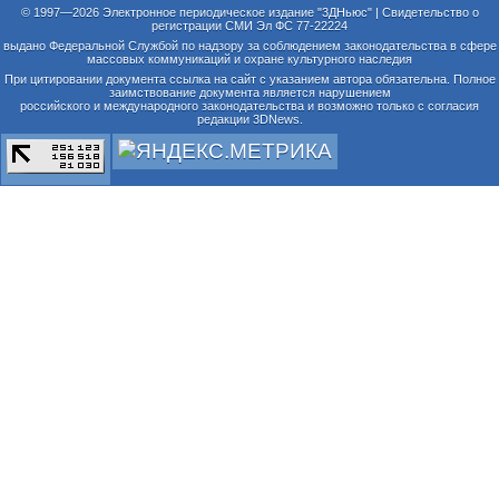
© 1997—2026 Электронное периодическое издание "3ДНьюс" | Свидетельство о
регистрации СМИ Эл ФС 77-22224
выдано Федеральной Службой по надзору за соблюдением законодательства в сфере
массовых коммуникаций и охране культурного наследия
При цитировании документа ссылка на сайт с указанием автора обязательна. Полное
заимствование документа является нарушением
российского и международного законодательства и возможно только с согласия
редакции 3DNews.