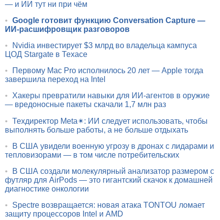
— и ИИ тут ни при чём
•
Google готовит функцию Conversation Capture —
ИИ-расшифровщик разговоров
•
Nvidia инвестирует $3 млрд во владельца кампуса
ЦОД Stargate в Техасе
•
Первому Mac Pro исполнилось 20 лет — Apple тогда
завершила переход на Intel
•
Хакеры превратили навыки для ИИ-агентов в оружие
— вредоносные пакеты скачали 1,7 млн раз
•
Техдиректор Meta✴: ИИ следует использовать, чтобы
выполнять больше работы, а не больше отдыхать
•
В США увидели военную угрозу в дронах с лидарами и
тепловизорами — в том числе потребительских
•
В США создали молекулярный анализатор размером с
футляр для AirPods — это гигантский скачок к домашней
диагностике онкологии
•
Spectre возвращается: новая атака TONTOU ломает
защиту процессоров Intel и AMD