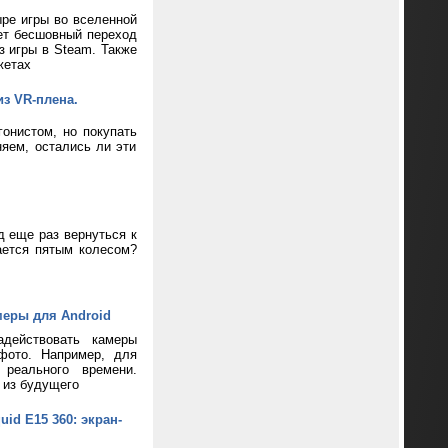
ре игры во вселенной
ает бесшовный переход
з игры в Steam. Также
жетах
из VR-плена.
онистом, но покупать
яем, остались ли эти
д еще раз вернуться к
ается пятым колесом?
меры для Android
адействовать камеры
фото. Например, для
реального времени.
 из будущего
d E15 360: экран-