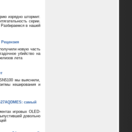
ерию изрядно штормит.
тягательность серии.
? Разбираемся в нашей
 Рецензия
 получили новую часть
гадочное убийство на
релизов лета
ет
 SN5100 мы выяснили,
ритмы кеширования и
XG27AQDMES: самый
ментах игровых OLED-
выпустившей довольно
цей