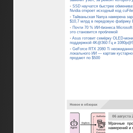
•
SSD научатся быстрее обменив
Nvidia откроет исходный код cuFile
•
Тайваньская Nanya намерена зар
$10,7 млрд в передовую фабрику
•
Почти 70 % ИИ-бизнеса Microsoft
это становится проблемой
•
Asus готовит семёрку OLED-мони
поддержкой 4K@360 Гц и 1080p@5
•
GeForce RTX 2080 Ti неожиданно
локального ИИ — картам кустарно
продают по $500
Новое в обзорах
06 августа 
Мрачные про
намерений и 