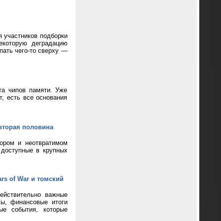
я участников подборки
екоторую деградацию
пать чего-то сверху —
та чипов памяти. Уже
т, есть все основания
вторая половина
кором и неотвратимом
 доступные в крупных
rs of War и томский
ействительно важные
сы, финансовые итоги
ые события, которые