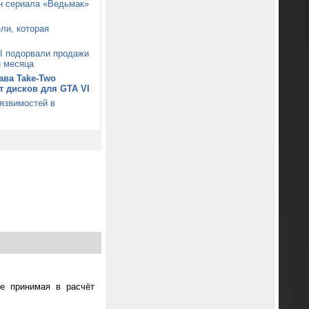
он сериала «Ведьмак»
ли, которая
I подорвали продажи
и месяца
ава Take-Two
от дисков для GTA VI
уязвимостей в
не принимая в расчёт