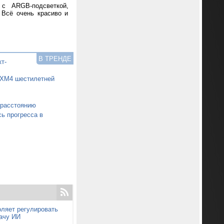
 с ARGB-подсветкой,
 Всё очень красиво и
В ТРЕНДЕ
т-
0XM4 шестилетней
 расстоянию
ь прогресса в
ляет регулировать
дачу ИИ