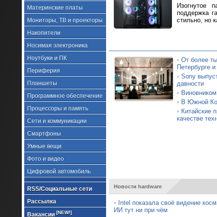
Изогнутое п
Материнские платы
поддержка г
стильно, но к
Мониторы, ТВ и проекторы
Накопители
Носимая электроника
Ноутбуки и ПК
•
От более ты
Петербурге и
Периферия
•
Sony выпус
Планшеты
давности
•
Виновником
Программное обеспечение
•
В Южной Кор
Процессоры и память
•
Китайские п
качестве тех
Сети и коммуникации
Смартфоны
Умные вещи
Фото и видео
Цифровой автомобиль
Новости hardware
RSS/Социальные сети
Рассылка
•
Intel показала своё видение кос
ИИ тут ни при чём
[NEW!]
Вакансии