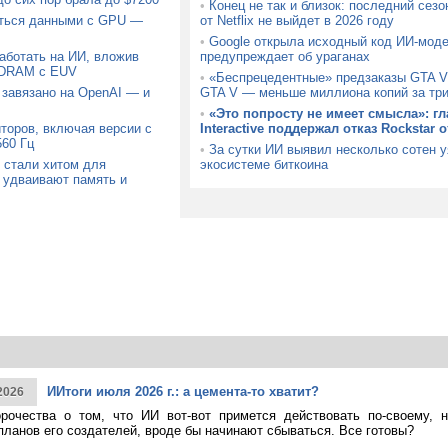
•
Конец не так и близок: последний сез
аться данными с GPU —
от Netflix не выйдет в 2026 году
•
Google открыла исходный код ИИ-моде
аботать на ИИ, вложив
предупреждает об ураганах
 DRAM с EUV
•
«Беспрецедентные» предзаказы GTA V
 завязано на OpenAI — и
GTA V — меньше миллиона копий за тр
•
«Это попросту не имеет смысла»: гл
торов, включая версии с
Interactive поддержал отказ Rockstar 
60 Гц
•
За сутки ИИ выявил несколько сотен 
 стали хитом для
экосистеме биткоина
 удваивают память и
ИИтоги июля 2026 г.: а цемента-то хватит?
2026
рочества о том, что ИИ вот-вот примется действовать по-своему, 
планов его создателей, вроде бы начинают сбываться. Все готовы?