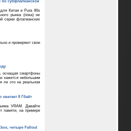
н по субфлагманской
 для Китая и Pura 90s
ного рынка (пока) не
ой серии флагманских
ьно и проверяют свои
юду
и, оснащая смартфоны
ax кажется небольшим
ся ли это на реальном
 хватает 8 Гбайт
бъема VRAM. Давайте
т памяти, на примере
box, четыре Fallout