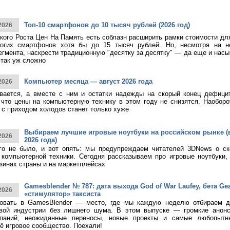
Топ-10 смартфонов до 10 тысяч рублей (2026 год)
2026
кого Роста Цен На Память есть соблазн расширить рамки стоимости дл
огих смартфонов хотя бы до 15 тысяч рублей. Но, несмотря на н
егмента, наскрести традиционную "десятку за десятку" — да еще и насы
 так уж сложно
Компьютер месяца — август 2026 года
2026
ивается, а вместе с ним и остатки надежды на скорый конец дефици
 что цены на компьютерную технику в этом году не снизятся. Наоборо
о с приходом холодов станет только хуже
Выбираем лучшие игровые ноутбуки на российском рынке (
2026
2026 года)
ого не было, и вот опять: мы предупреждаем читателей 3DNews о с
компьютерной техники. Сегодня рассказываем про игровые ноутбуки,
зинах страны и на маркетплейсах
Gamesblender № 787: дата выхода God of War Laufey, бета Gea
2026
«стимулятор» таксиста
овать в GamesBlender — место, где мы каждую неделю отбираем д
овой индустрии без лишнего шума. В этом выпуске — громкие анон
паний, неожиданные переносы, новые проекты и самые любопытн
ё игровое сообщество. Поехали!