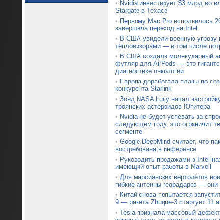
•
Nvidia инвестирует $3 млрд во 
Stargate в Техасе
•
Первому Mac Pro исполнилось 20
завершила переход на Intel
•
В США увидели военную угрозу 
тепловизорами — в том числе пот
•
В США создали молекулярный ан
футляр для AirPods — это гигантс
диагностике онкологии
•
Европа доработала планы по со
конкурента Starlink
•
Зонд NASA Lucy начал настройк
троянских астероидов Юпитера
•
Nvidia не будет успевать за спр
следующем году, это ограничит т
сегменте
•
Google DeepMind считает, что па
востребована в инференсе
•
Руководить продажами в Intel на
имеющий опыт работы в Marvell
•
Для марсианских вертолётов нов
гибкие антенны георадаров — они
•
Китай снова попытается запустит
9 — ракета Zhuque-3 стартует 11 а
•
Tesla признала массовый дефект 
заменит узел, за ремонт которого 