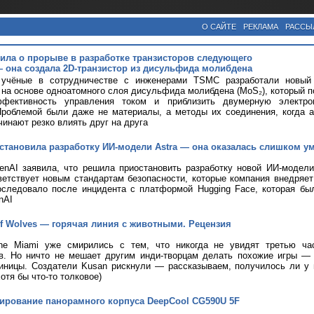
О САЙТЕ
РЕКЛАМА
РАССЫ
ла о прорыве в разработке транзисторов следующего
 она создала 2D-транзистор из дисульфида молибдена
 учёные в сотрудничестве с инженерами TSMC разработали новый 
 на основе одноатомного слоя дисульфида молибдена (MoS₂), который 
фективность управления током и приблизить двумерную электро
Проблемой были даже не материалы, а методы их соединения, когда 
чинают резко влиять друг на друга
становила разработку ИИ-модели Astra — она оказалась слишком у
nAI заявила, что решила приостановить разработку новой ИИ-модели 
ветствует новым стандартам безопасности, которые компания внедряе
оследовало после инцидента с платформой Hugging Face, которая бы
nAI
 of Wolves — горячая линия с животными. Рецензия
ine Miami уже смирились с тем, что никогда не увидят третью ча
ов. Но ничто не мешает другим инди-творцам делать похожие игры —
иницы. Создатели Kusan рискнули — рассказываем, получилось ли у н
хотя бы что-то толковое)
тирование панорамного корпуса DeepCool CG590U 5F