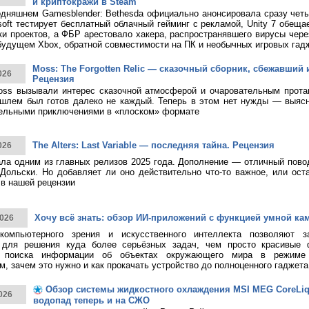
и криптокражи в Steam
дняшнем Gamesblender: Bethesda официально анонсировала сразу четы
rosoft тестирует бесплатный облачный гейминг с рекламой, Unity 7 обещ
ки проектов, а ФБР арестовало хакера, распространявшего вирусы чере
будущем Xbox, обратной совместимости на ПК и необычных игровых гад
Moss: The Forgotten Relic — сказочный сборник, сбежавший 
026
Рецензия
ss вызывали интерес сказочной атмосферой и очаровательным протаг
шлем был готов далеко не каждый. Теперь в этом нет нужды — выясн
тельными приключениями в «плоском» формате
The Alters: Last Variable — последняя тайна. Рецензия
026
тала одним из главных релизов 2025 года. Дополнение — отличный пово
Дольски. Но добавляет ли оно действительно что-то важное, или ост
в нашей рецензии
Хочу всё знать: обзор ИИ-приложений с функцией умной ка
026
 компьютерного зрения и искусственного интеллекта позволяют з
 для решения куда более серьёзных задач, чем просто красивые 
о поиска информации об объектах окружающего мира в режиме 
, зачем это нужно и как прокачать устройство до полноценного гаджета
Обзор системы жидкостного охлаждения MSI MEG CoreLiqui
026
водопад теперь и на СЖО