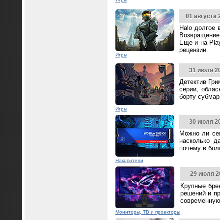
01 августа 
Halo долгое 
Возвращение 
Еще и на Pla
рецензии
Игры
31 июля 2
Детектив Гри
серии, облас
борту субмар
Игры
30 июля 2
Можно ли се
насколько д
почему в бол
Накопители
29 июля 2
Крупные бре
решений и п
современную
Мониторы, ТВ и проекторы