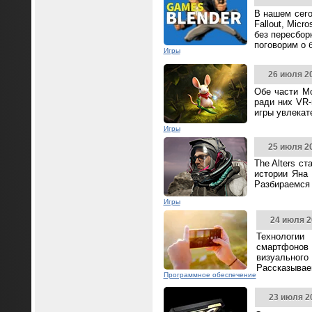
В нашем сего
Fallout, Mic
без пересбор
поговорим о 
Игры
26 июля 2
Обе части Mo
ради них VR-
игры увлека
Игры
25 июля 2
The Alters с
истории Яна 
Разбираемся 
Игры
24 июля 2
Технологии
смартфонов
визуальног
Рассказываем
Программное обеспечение
23 июля 2