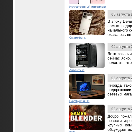
Искусственный интеллект
05 августа 
В эпоху Вели
самых недор
начального с
оказалось не
Смартфоны
04 августа 
Лето заканч
сейчас ясно,
полагать, чт
Аналитика
03 августа 
Никогда так
подорожании 
сетевых мага
Ноутбуки и ПК
02 августа 
Добро пожал
новости игр
крупных ком
обсуждает вс
Игры