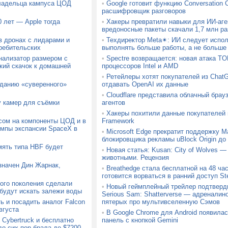
владельца кампуса ЦОД
•
Google готовит функцию Conversation 
расшифровщик разговоров
 лет — Apple тогда
•
Хакеры превратили навыки для ИИ-аге
вредоносные пакеты скачали 1,7 млн ра
в дронах с лидарами и
•
Техдиректор Meta✴: ИИ следует испол
ребительских
выполнять больше работы, а не больше
ализатор размером с
•
Spectre возвращается: новая атака T
кий скачок к домашней
процессоров Intel и AMD
•
Ретейлеры хотят покупателей из ChatG
зданию «суверенного»
отдавать OpenAI их данные
•
Cloudflare представила облачный брауз
у камер для съёмки
агентов
•
Хакеры похитили данные покупателей
осом на компоненты ЦОД и в
Framework
емпы экспансии SpaceX в
•
Microsoft Edge прекратит поддержку Ma
блокировщика рекламы uBlock Origin до 
мять типа HBF будет
•
Новая статья: Kusan: City of Wolves —
животными. Рецензия
значен Дин Жарнак,
•
Breathedge стала бесплатной на 48 час
готовится ворваться в ранний доступ S
ого поколения сделали
•
Новый геймплейный трейлер подтверд
 будут искать залежи воды
Serious Sam: Shatterverse — адреналин
ь и посадить аналог Falcon
пятерых про мультивселенную Сэмов
вгуста
•
В Google Chrome для Android появила
Cybertruck и бесплатно
панель с кнопкой Gemini
до сих пор брала до $7200