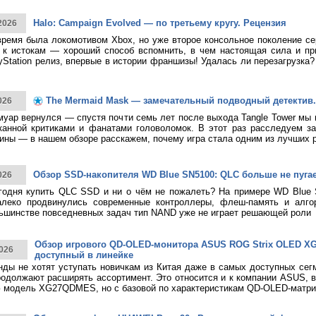
Halo: Campaign Evolved — по третьему кругу. Рецензия
2026
время была локомотивом Xbox, но уже второе консольное поколение с
к истокам — хороший способ вспомнить, в чем настоящая сила и при
yStation релиз, впервые в истории франшизы! Удалась ли перезагрузка
The Mermaid Mask — замечательный подводный детектив.
026
муар вернулся — спустя почти семь лет после выхода Tangle Tower мы
канной критиками и фанатами головоломок. В этот раз расследуем за
ины — в нашем обзоре расскажем, почему игра стала одним из лучших 
Обзор SSD-накопителя WD Blue SN5100: QLC больше не пуга
026
годня купить QLC SSD и ни о чём не пожалеть? На примере WD Blue
алеко продвинулись современные контроллеры, флеш-память и алго
ьшинстве повседневных задач тип NAND уже не играет решающей роли
Обзор игрового QD-OLED-монитора ASUS ROG Strix OLED 
026
доступный в линейке
нды не хотят уступать новичкам из Китая даже в самых доступных сег
родолжают расширять ассортимент. Это относится и к компании ASUS, 
 модель XG27QDMES, но с базовой по характеристикам QD-OLED-матри