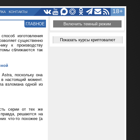
18+
ЛКА
КОНТАКТЫ
ГЛАВНОЕ
Включить темный режим
способ изготовления
Показать курсы криптовалют
позволяет существенно
нику к производству
атомы сближаются так
мной
Astra, поскольку она
т в настоящий момент.
ла взломана одной из
сть серии от тех же
 правда, решаются на
их что-то похожее (а