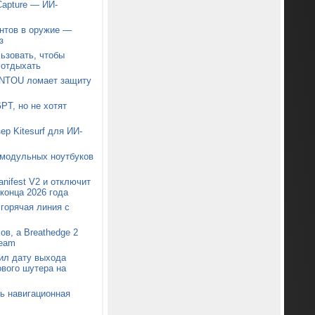
Capture — ИИ-
нтов в оружие —
з
ьзовать, чтобы
 отдыхать
ONTOU ломает защиту
PT, но не хотят
ер Kitesurf для ИИ-
 модульных ноутбуков
nifest V2 и отключит
конца 2026 года
 горячая линия с
ов, а Breathedge 2
team
ил дату выхода
ового шутера на
сь навигационная