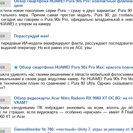
Обзор смартфона HUAWEI Pura 90s Pro: компактный флагма
026
цене
тила новое поколение серии Pura – сразу в двух вариантах: Pura 90
стального мира. Причем самая простая модель, Pura 90, до глобаль
 сегодня мы говорим о Pura 90s Pro, официально младшенькой в нов
HUAWEI с упором на камеру
Порассуждай мне!
026
 передовые ИИ-модели верифицируют факты, рассуждают последовател
 выдачей оператору. Но всё равно это не AGI, увы
Обзор смартфона HUAWEI Pura 90s Pro Max: красота повс
026
ыкла удивлять нас своими решениями в области мобильной фотосъемк
никальными в своем роде модулями камер. Но HUAWEI Pura 90s Pro M
в техническом плане по сравнению с Pura 80 Ultra. Однако сказывает
ел?
Обзор видеокарты Acer Nitro Radeon RX 9060 XT OC 8G: на что
026
VRAM?
борки сегодняшних ПК побуждает экономить на всем, вплоть до о
к ли страшно, если видеокарта — особенно «красная» — имеет 8 Гбай
60 XT от Acer
Gamesblender № 786: «честный» Unity 7, игры за рекламу от X
026