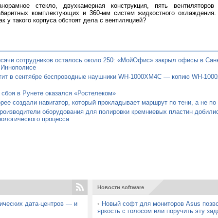
анорамное стекло, двухкамерная конструкция, пять вентиляторов
абаритных комплектующих и 360-мм систем жидкостного охлаждения.
ак у такого корпуса обстоят дела с вентиляцией?
сячи сотрудников осталось около 250: «МойОфис» закрыл офисы в Санк
 Иннополисе
тит в сентябре беспроводные наушники WH-1000XM4C — копию WH-100
 сбоя в Рунете оказался «Ростелеком»
ее создали навигатор, который прокладывает маршрут по тени, а не по
роизводители оборудования для полировки кремниевых пластин добилис
нологического процесса
Новости software
мических дата-центров — и
•
Новый софт для мониторов Asus позво
яркость с голосом или поручить эту за