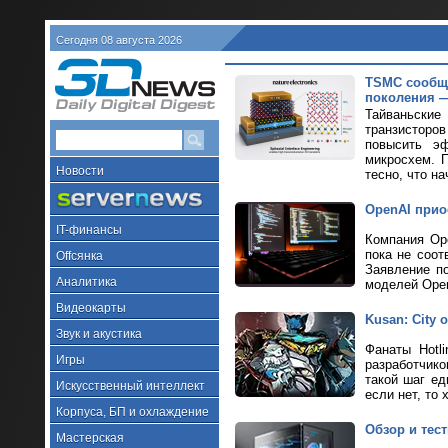
Сегодня 08 августа 2026
TSMC сообщи
поколения —
Тайваньские
транзисторов
повысить эф
микросхем. 
Новости
тесно, что на
OpenAI прио
IT-финансы
Компания Ope
пока не соот
Offсянка
Заявление п
Аналитика
моделей Ope
Видеокарты
Kusan: City
Звук и акустика
Фанаты Hotl
Игры
разработчик
такой шаг ед
Искусственный интеллект
если нет, то 
Корпуса, БП и охлаждение
Обзор и тес
Мастерская