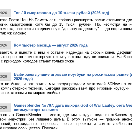
Топ-10 смартфонов до 10 тысяч рублей (2026 год)
2026
кого Роста Цен На Память есть соблазн расширить рамки стоимости дл
огих смартфонов хотя бы до 15 тысяч рублей. Но, несмотря на н
егмента, наскрести традиционную "десятку за десятку" — да еще и насы
 так уж сложно
Компьютер месяца — август 2026 года
2026
ивается, а вместе с ним и остатки надежды на скорый конец дефици
 что цены на компьютерную технику в этом году не снизятся. Наоборо
о с приходом холодов станет только хуже
Выбираем лучшие игровые ноутбуки на российском рынке (
2026
2026 года)
ого не было, и вот опять: мы предупреждаем читателей 3DNews о с
компьютерной техники. Сегодня рассказываем про игровые ноутбуки,
зинах страны и на маркетплейсах
Gamesblender № 787: дата выхода God of War Laufey, бета Gea
2026
«стимулятор» таксиста
овать в GamesBlender — место, где мы каждую неделю отбираем д
овой индустрии без лишнего шума. В этом выпуске — громкие анон
паний, неожиданные переносы, новые проекты и самые любопытн
ё игровое сообщество. Поехали!