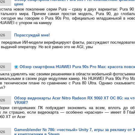
026
цене
тила новое поколение серии Pura – сразу в двух вариантах: Pura 90
стального мира. Причем самая простая модель, Pura 90, до глобаль
 сегодня мы говорим о Pura 90s Pro, официально младшенькой в нов
HUAWEI с упором на камеру
Порассуждай мне!
026
 передовые ИИ-модели верифицируют факты, рассуждают последовател
 выдачей оператору. Но всё равно это не AGI, увы
Обзор смартфона HUAWEI Pura 90s Pro Max: красота повс
026
ыкла удивлять нас своими решениями в области мобильной фотосъемк
никальными в своем роде модулями камер. Но HUAWEI Pura 90s Pro M
в техническом плане по сравнению с Pura 80 Ultra. Однако сказывает
ел?
Обзор видеокарты Acer Nitro Radeon RX 9060 XT OC 8G: на что
026
VRAM?
борки сегодняшних ПК побуждает экономить на всем, вплоть до о
к ли страшно, если видеокарта — особенно «красная» — имеет 8 Гбай
60 XT от Acer
Gamesblender № 786: «честный» Unity 7, игры за рекламу от X
026
и криптокражи в Steam