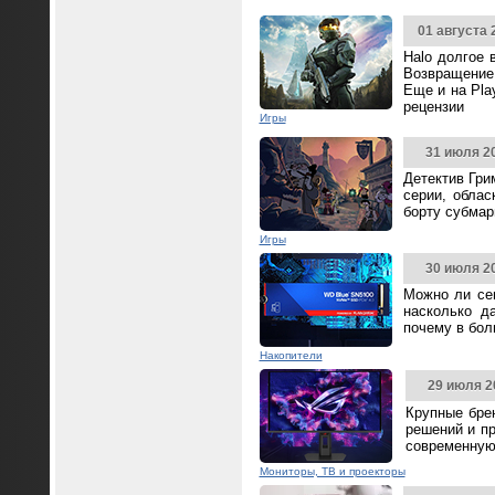
01 августа 
Halo долгое 
Возвращение 
Еще и на Pla
рецензии
Игры
31 июля 2
Детектив Гри
серии, облас
борту субмар
Игры
30 июля 2
Можно ли се
насколько д
почему в бол
Накопители
29 июля 2
Крупные бре
решений и п
современную
Мониторы, ТВ и проекторы