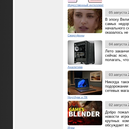
Искусственный интеллект
05 августа 
В эпоху Вели
самых недор
начального с
оказалось не
Смартфоны
04 августа 
Лето заканч
сейчас ясно,
полагать, чт
Аналитика
03 августа 
Никогда так
подорожании 
сетевых мага
Ноутбуки и ПК
02 августа 
Добро пожал
новости игр
крупных ком
обсуждает вс
Игры