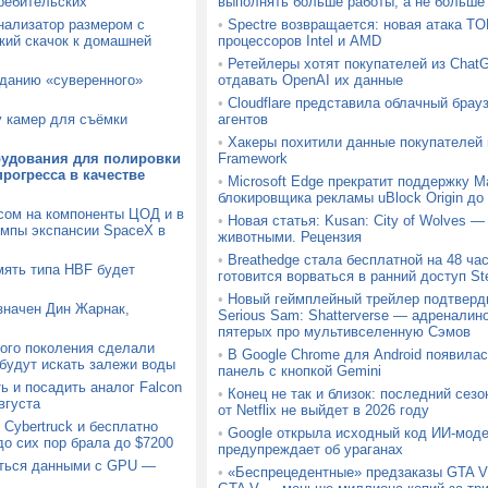
ребительских
выполнять больше работы, а не больше
ализатор размером с
•
Spectre возвращается: новая атака T
кий скачок к домашней
процессоров Intel и AMD
•
Ретейлеры хотят покупателей из ChatG
зданию «суверенного»
отдавать OpenAI их данные
•
Cloudflare представила облачный брауз
у камер для съёмки
агентов
•
Хакеры похитили данные покупателей
рудования для полировки
Framework
рогресса в качестве
•
Microsoft Edge прекратит поддержку Ma
блокировщика рекламы uBlock Origin до 
осом на компоненты ЦОД и в
•
Новая статья: Kusan: City of Wolves —
емпы экспансии SpaceX в
животными. Рецензия
•
Breathedge стала бесплатной на 48 час
мять типа HBF будет
готовится ворваться в ранний доступ S
•
Новый геймплейный трейлер подтверд
значен Дин Жарнак,
Serious Sam: Shatterverse — адреналин
пятерых про мультивселенную Сэмов
ого поколения сделали
•
В Google Chrome для Android появила
 будут искать залежи воды
панель с кнопкой Gemini
ь и посадить аналог Falcon
•
Конец не так и близок: последний сез
вгуста
от Netflix не выйдет в 2026 году
Cybertruck и бесплатно
•
Google открыла исходный код ИИ-моде
до сих пор брала до $7200
предупреждает об ураганах
аться данными с GPU —
•
«Беспрецедентные» предзаказы GTA V