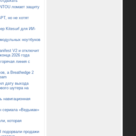
 отдыхать
ONTOU ломает защиту
PT, но не хотят
ер Kitesurf для ИИ-
 модульных ноутбуков
nifest V2 и отключит
конца 2026 года
 горячая линия с
ов, а Breathedge 2
team
ил дату выхода
ового шутера на
сь навигационная
он сериала «Ведьмак»
ли, которая
I подорвали продажи