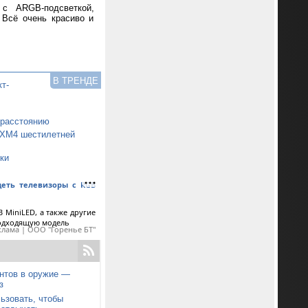
 с ARGB-подсветкой,
 Всё очень красиво и
В ТРЕНДЕ
т-
 расстоянию
0XM4 шестилетней
ки
еть телевизоры с RGB
 MiniLED, а также другие
подходящую модель
клама | ООО "Горенье БТ"
нтов в оружие —
з
ьзовать, чтобы