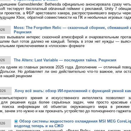
дняшнем Gamesblender: Bethesda официально анонсировала сразу четы
rosoft тестирует бесплатный облачный гейминг с рекламой, Unity 7 обещ
ки проектов, а ФБР арестовало хакера, распространявшего вирусы чере
будущем Xbox, обратной совместимости на ПК и необычных игровых гад
Moss: The Forgotten Relic — сказочный сборник, сбежавший 
026
Рецензия
ss вызывали интерес сказочной атмосферой и очаровательным протаг
шлем был готов далеко не каждый. Теперь в этом нет нужды — выясн
тельными приключениями в «плоском» формате
The Alters: Last Variable — последняя тайна. Рецензия
026
тала одним из главных релизов 2025 года. Дополнение — отличный пово
Дольски. Но добавляет ли оно действительно что-то важное, или ост
в нашей рецензии
Хочу всё знать: обзор ИИ-приложений с функцией умной ка
026
 компьютерного зрения и искусственного интеллекта позволяют з
 для решения куда более серьёзных задач, чем просто красивые 
о поиска информации об объектах окружающего мира в режиме 
, зачем это нужно и как прокачать устройство до полноценного гаджета
Обзор системы жидкостного охлаждения MSI MEG CoreLiqui
026
водопад теперь и на СЖО
нас на тестировании настоящий «Роллс-Ройс» среди систем жид