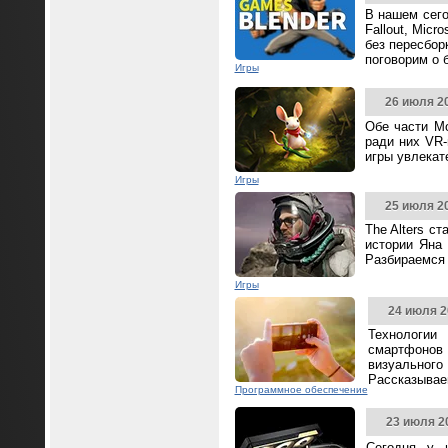
В нашем сего
Fallout, Mic
без пересбор
поговорим о 
Игры
26 июля 2
Обе части Mo
ради них VR-
игры увлека
Игры
25 июля 2
The Alters с
истории Яна 
Разбираемся 
Игры
24 июля 2
Технологии
смартфонов
визуальног
Рассказываем
Программное обеспечение
23 июля 2
Сегодня у 