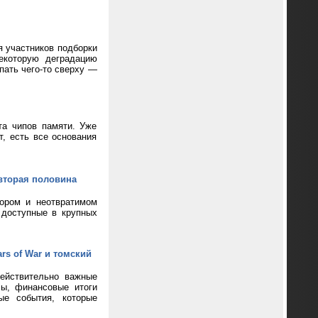
я участников подборки
екоторую деградацию
пать чего-то сверху —
та чипов памяти. Уже
т, есть все основания
вторая половина
кором и неотвратимом
 доступные в крупных
rs of War и томский
ействительно важные
сы, финансовые итоги
ые события, которые