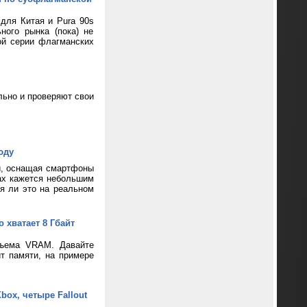
 для Китая и Pura 90s
ного рынка (пока) не
ой серии флагманских
ьно и проверяют свои
юду
и, оснащая смартфоны
ax кажется небольшим
ся ли это на реальном
 хватает 8 Гбайт
бъема VRAM. Давайте
т памяти, на примере
box, четыре Fallout