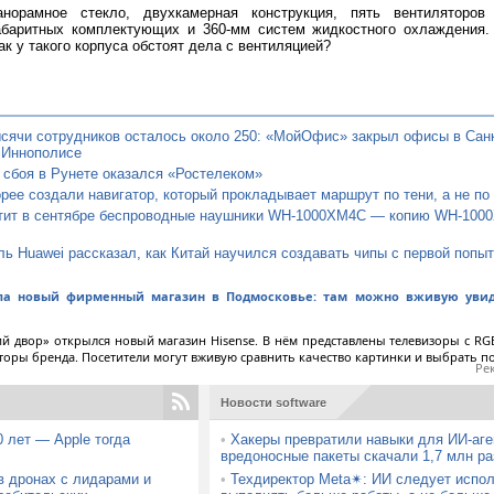
анорамное стекло, двухкамерная конструкция, пять вентиляторов
абаритных комплектующих и 360-мм систем жидкостного охлаждения.
ак у такого корпуса обстоят дела с вентиляцией?
сячи сотрудников осталось около 250: «МойОфис» закрыл офисы в Санк
 Иннополисе
 сбоя в Рунете оказался «Ростелеком»
ее создали навигатор, который прокладывает маршрут по тени, а не по
тит в сентябре беспроводные наушники WH-1000XM4C — копию WH-100
ь Huawei рассказал, как Китай научился создавать чипы с первой попыт
ыла новый фирменный магазин в Подмосковье: там можно вживую увид
й двор» открылся новый магазин Hisense. В нём представлены телевизоры с RGB
торы бренда. Посетители могут вживую сравнить качество картинки и выбрать 
Ре
Новости software
 лет — Apple тогда
•
Хакеры превратили навыки для ИИ-аге
вредоносные пакеты скачали 1,7 млн ра
в дронах с лидарами и
•
Техдиректор Meta✴: ИИ следует испол