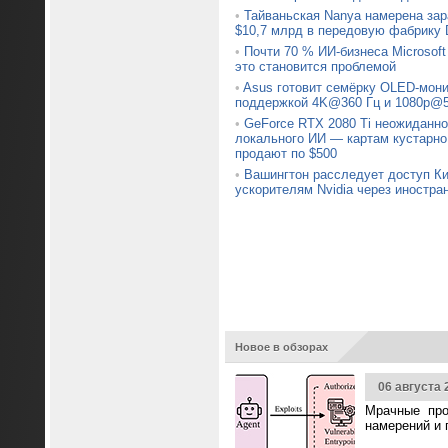
•
Тайваньская Nanya намерена зар
$10,7 млрд в передовую фабрику
•
Почти 70 % ИИ-бизнеса Microsoft
это становится проблемой
•
Asus готовит семёрку OLED-мони
поддержкой 4K@360 Гц и 1080p@5
•
GeForce RTX 2080 Ti неожиданно
локального ИИ — картам кустарно
продают по $500
•
Вашингтон расследует доступ Ки
ускорителям Nvidia через иностра
Новое в обзорах
06 августа 
Мрачные про
намерений и 