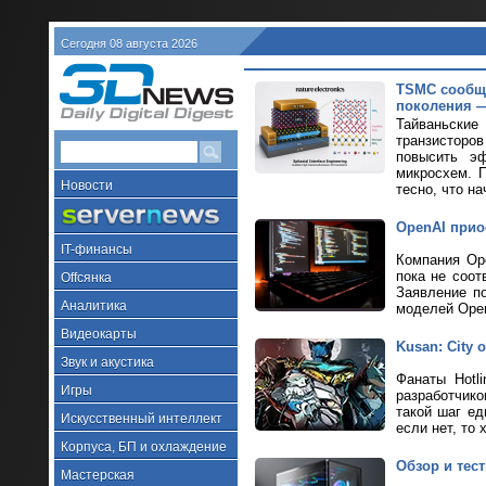
Сегодня 08 августа 2026
TSMC сообщи
поколения —
Тайваньские
транзисторов
повысить эф
микросхем. 
Новости
тесно, что на
OpenAI прио
IT-финансы
Компания Ope
пока не соот
Offсянка
Заявление п
Аналитика
моделей Ope
Видеокарты
Kusan: City
Звук и акустика
Фанаты Hotl
Игры
разработчик
такой шаг ед
Искусственный интеллект
если нет, то 
Корпуса, БП и охлаждение
Обзор и тес
Мастерская