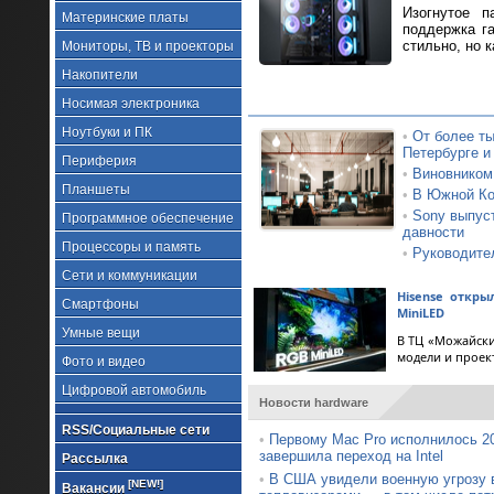
Изогнутое п
Материнские платы
поддержка г
стильно, но к
Мониторы, ТВ и проекторы
Накопители
Носимая электроника
Ноутбуки и ПК
•
От более ты
Петербурге и
Периферия
•
Виновником
Планшеты
•
В Южной Кор
•
Sony выпус
Программное обеспечение
давности
Процессоры и память
•
Руководител
Сети и коммуникации
Hisense откр
Смартфоны
MiniLED
Умные вещи
В ТЦ «Можайски
модели и проек
Фото и видео
Цифровой автомобиль
Новости hardware
RSS/Социальные сети
•
Первому Mac Pro исполнилось 20
завершила переход на Intel
Рассылка
•
В США увидели военную угрозу 
[NEW!]
Вакансии