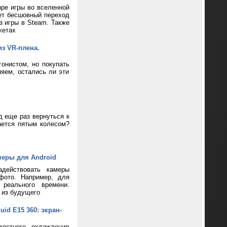
ре игры во вселенной
ает бесшовный переход
з игры в Steam. Также
жетах
из VR-плена.
онистом, но покупать
яем, остались ли эти
д еще раз вернуться к
ается пятым колесом?
меры для Android
адействовать камеры
фото. Например, для
реального времени.
 из будущего
d E15 360: экран-
костного охлаждения