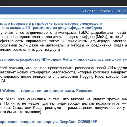
О САЙТЕ
РЕКЛАМА
РАССЫ
ла о прорыве в разработке транзисторов следующего
 она создала 2D-транзистор из дисульфида молибдена
 учёные в сотрудничестве с инженерами TSMC разработали новый 
 на основе одноатомного слоя дисульфида молибдена (MoS₂), который 
фективность управления током и приблизить двумерную электро
Проблемой были даже не материалы, а методы их соединения, когда 
чинают резко влиять друг на друга
становила разработку ИИ-модели Astra — она оказалась слишком у
nAI заявила, что решила приостановить разработку новой ИИ-модели 
ветствует новым стандартам безопасности, которые компания внедряе
оследовало после инцидента с платформой Hugging Face, которая бы
nAI
 of Wolves — горячая линия с животными. Рецензия
ine Miami уже смирились с тем, что никогда не увидят третью ча
ов. Но ничто не мешает другим инди-творцам делать похожие игры —
иницы. Создатели Kusan рискнули — рассказываем, получилось ли у н
хотя бы что-то толковое)
тирование панорамного корпуса DeepCool CG590U 5F