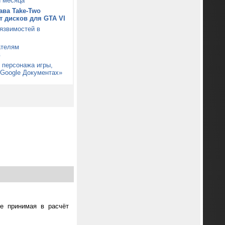
и месяца
ава Take-Two
от дисков для GTA VI
уязвимостей в
ателям
в
 персонажа игры,
«Google Документах»
не принимая в расчёт