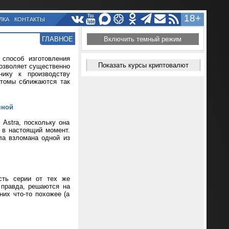
18+
ЛКА
КОНТАКТЫ
ГЛАВНОЕ
Включить темный режим
способ изготовления
Показать курсы криптовалют
позволяет существенно
нику к производству
атомы сближаются так
мной
Astra, поскольку она
т в настоящий момент.
ла взломана одной из
сть серии от тех же
 правда, решаются на
их что-то похожее (а