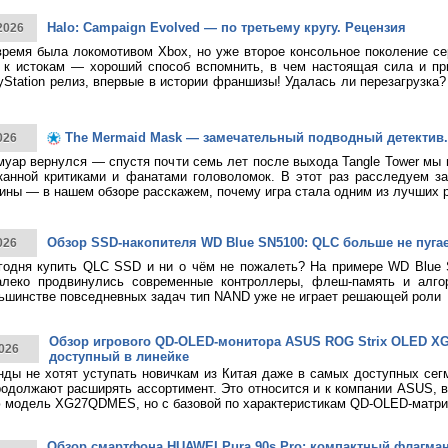
Halo: Campaign Evolved — по третьему кругу. Рецензия
2026
время была локомотивом Xbox, но уже второе консольное поколение с
к истокам — хороший способ вспомнить, в чем настоящая сила и при
yStation релиз, впервые в истории франшизы! Удалась ли перезагрузка
The Mermaid Mask — замечательный подводный детектив.
026
муар вернулся — спустя почти семь лет после выхода Tangle Tower мы
канной критиками и фанатами головоломок. В этот раз расследуем за
ины — в нашем обзоре расскажем, почему игра стала одним из лучших 
Обзор SSD-накопителя WD Blue SN5100: QLC больше не пуга
026
годня купить QLC SSD и ни о чём не пожалеть? На примере WD Blue
алеко продвинулись современные контроллеры, флеш-память и алго
ьшинстве повседневных задач тип NAND уже не играет решающей роли
Обзор игрового QD-OLED-монитора ASUS ROG Strix OLED 
026
доступный в линейке
нды не хотят уступать новичкам из Китая даже в самых доступных сег
родолжают расширять ассортимент. Это относится и к компании ASUS, 
 модель XG27QDMES, но с базовой по характеристикам QD-OLED-матри
Обзор смартфона HUAWEI Pura 90s Pro: компактный флагма