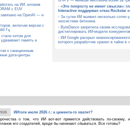
GTA V — меньше миллиона копий за тр
аботать на ИИ, вложив
•
«Это попросту не имеет смысла»: гл
 DRAM с EUV
Interactive поддержал отказ Rockstar 
 завязано на OpenAI — и
•
За сутки ИИ выявил несколько сотен 
экосистеме биткоина
торов, включая версии с
•
ByteDance запретила своим исследов
60 Гц
дистиллировать ИИ-модели конкуренто
 стали хитом для
•
ИИ Google раскрыл неанонсированного
 удваивают память и
которого разработчик хранил в тайне в 
тая к санкционным
нные дата-центры
ИИтоги июля 2026 г.: а цемента-то хватит?
2026
рочества о том, что ИИ вот-вот примется действовать по-своему, 
планов его создателей, вроде бы начинают сбываться. Все готовы?