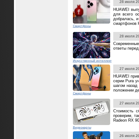
28 июля 2
HUAWEI выпус
для всего о
добралась, и
смартфонов 
Смартфоны
28 июля 2
Современные
ответы перед
Искусственный интеллект
27 июля 2
HUAWEI прив
серии Pura у
шагом назад 
положении д
Смартфоны
27 июля 2
Стоимость с
проверим, та
Radeon RX 90
Видеокарты
26 июля 2