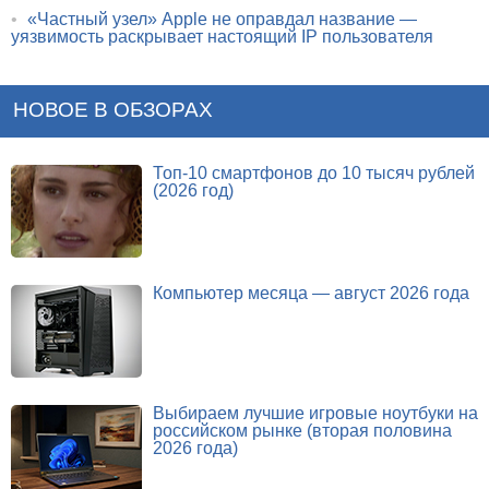
•
«Частный узел» Apple не оправдал название —
уязвимость раскрывает настоящий IP пользователя
НОВОЕ В ОБЗОРАХ
Топ-10 смартфонов до 10 тысяч рублей
(2026 год)
Компьютер месяца — август 2026 года
Выбираем лучшие игровые ноутбуки на
российском рынке (вторая половина
2026 года)