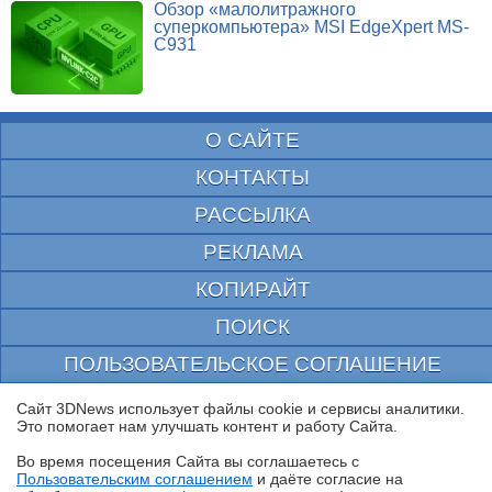
Обзор «малолитражного
суперкомпьютера» MSI EdgeXpert MS-
C931
О САЙТЕ
КОНТАКТЫ
РАССЫЛКА
РЕКЛАМА
КОПИРАЙТ
ПОИСК
ПОЛЬЗОВАТЕЛЬСКОЕ СОГЛАШЕНИЕ
ЗАЩИЩЕНО CURATOR
Сайт 3DNews использует файлы cookie и сервисы аналитики.
Это помогает нам улучшать контент и работу Cайта.
© 1997—2026 Электронное периодическое издание "3ДНьюс" | Свидетельство о
регистрации СМИ Эл ФС 77-22224
Во время посещения Cайта вы соглашаетесь с
выдано Федеральной Службой по надзору за соблюдением законодательства в сфере
Пользовательским соглашением
и даёте согласие на
массовых коммуникаций и охране культурного наследия