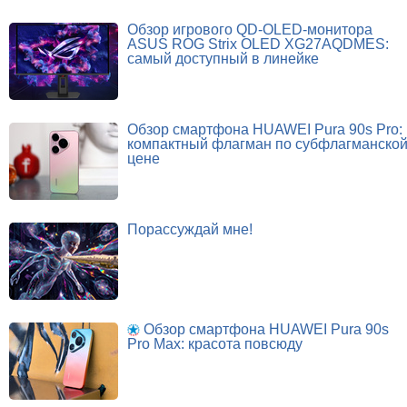
Обзор игрового QD-OLED-монитора
ASUS ROG Strix OLED XG27AQDMES:
самый доступный в линейке
Обзор смартфона HUAWEI Pura 90s Pro:
компактный флагман по субфлагманско
цене
Порассуждай мне!
Обзор смартфона HUAWEI Pura 90s
Pro Max: красота повсюду