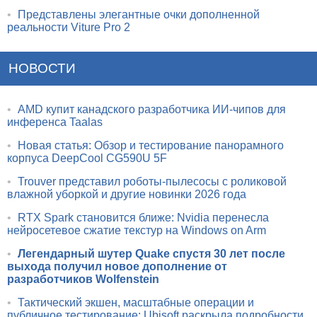
•
Представлены элегантные очки дополненной
реальности Viture Pro 2
НОВОСТИ
•
AMD купит канадского разработчика ИИ-чипов для
инференса Taalas
•
Новая статья: Обзор и тестирование панорамного
корпуса DeepCool CG590U 5F
•
Trouver представил роботы-пылесосы с роликовой
влажной уборкой и другие новинки 2026 года
•
RTX Spark становится ближе: Nvidia перенесла
нейросетевое сжатие текстур на Windows on Arm
•
Легендарный шутер Quake спустя 30 лет после
выхода получил новое дополнение от
разработчиков Wolfenstein
•
Тактический экшен, масштабные операции и
публичное тестирование: Ubisoft раскрыла подробности