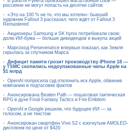
•
В работе Рунета произошёл масштабный сбой —
россияне не могут попасть на десятки сайтов
•
«Это на 100 % не то, что мы хотели»: бывший
художник Fallout 3 рассказал, чего ждёт от Fallout 3
Remastered
•
Акционеры Samsung и SK hynix потребовали свою
долю ИИ-бума — больше дивидендов и выкупа акций
•
Марсоход Perseverance впервые показал, как Земля
скрылась за спутником Марса
•
Дефицит памяти грозит производству iPhone 18 —
у TSMC скопились недоупакованные чипы Apple на
$1 млрд
•
OpenAI попросила суд отклонить иск Apple, обвинив
компанию в подтасовке фактов
•
Анонсирована Beaten Path — пошаговая тактическая
RPG в духе Final Fantasy Tactics и Fire Emblem
•
OpenAI и Google решили, что будущее ИИ — за
голосом, а не текстом
•
Анонсирован смартфон Vivo S2 с изогнутым AMOLED-
дисплеем по цене от $420