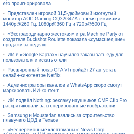
его проигнорировала
•
Представлен игровой 31,5-дюймовый изогнутый
монитор AOC Gaming CQ32G4ZA с тремя режимами:
1440p@260 Гц, 1080p@360 Гц и 720p@500 Гц
•
«Экстраординарно жестокая» игра Machine Party от
создателя Buckshot Roulette показала «сумасшедшие»
продажи за неделю
•
ИИ в «Google Картах» научился заказывать еду для
пользователя и искать отели
•
Расширенный показ GTA VI пройдёт 27 августа в
онлайн-кинотеатре Netflix
•
Администраторы каналов в WhatsApp скоро смогут
маркировать ИИ-контент
•
ИИ подвёл Nothing: рекламу наушников CMF Clip Pro
раскритиковали за сгенерированные изображения
•
Samsung и Mousterian взялись за строительство
плавучего ЦОД в Техасе
•
«Бесцеремонные клептоманы»: News Corp.