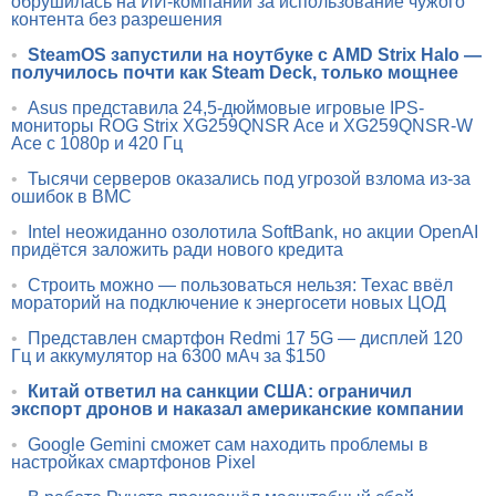
обрушилась на ИИ-компании за использование чужого
контента без разрешения
•
SteamOS запустили на ноутбуке с AMD Strix Halo —
получилось почти как Steam Deck, только мощнее
•
Asus представила 24,5-дюймовые игровые IPS-
мониторы ROG Strix XG259QNSR Ace и XG259QNSR-W
Ace с 1080p и 420 Гц
•
Тысячи серверов оказались под угрозой взлома из-за
ошибок в BMC
•
Intel неожиданно озолотила SoftBank, но акции OpenAI
придётся заложить ради нового кредита
•
Строить можно — пользоваться нельзя: Техас ввёл
мораторий на подключение к энергосети новых ЦОД
•
Представлен смартфон Redmi 17 5G — дисплей 120
Гц и аккумулятор на 6300 мАч за $150
•
Китай ответил на санкции США: ограничил
экспорт дронов и наказал американские компании
•
Google Gemini сможет сам находить проблемы в
настройках смартфонов Pixel