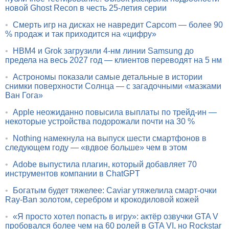
новой Ghost Recon в честь 25-летия серии
•
Смерть игр на дисках не навредит Capcom — более 90
% продаж и так приходится на «цифру»
•
HBM4 и Grok загрузили 4-нм линии Samsung до
предела на весь 2027 год — клиентов переводят на 5 нм
•
Астрономы показали самые детальные в истории
снимки поверхности Солнца — с загадочными «мазками
Ван Гога»
•
Apple неожиданно повысила выплаты по трейд-ин —
некоторые устройства подорожали почти на 30 %
•
Nothing намекнула на выпуск шести смартфонов в
следующем году — «вдвое больше» чем в этом
•
Adobe выпустила плагин, который добавляет 70
инструментов компании в ChatGPT
•
Богатым будет тяжелее: Caviar утяжелила смарт-очки
Ray-Ban золотом, серебром и крокодиловой кожей
•
«Я просто хотел попасть в игру»: актёр озвучки GTA V
пробовался более чем на 60 ролей в GTA VI, но Rockstar