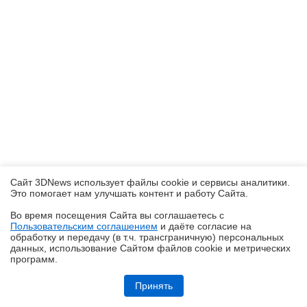
Сайт 3DNews использует файлы cookie и сервисы аналитики.
Это помогает нам улучшать контент и работу Cайта.
Во время посещения Cайта вы соглашаетесь с
Пользовательским соглашением
и даёте согласие на
✖
обработку и передачу (в т.ч. трансграничную) персональных
данных, использование Cайтом файлов cookie и метрических
программ.
Обзор и тест системы жидкостного охлаждения DeepCool LT360 Vision
ARGB с 4,5-дюймовым экраном
Принять