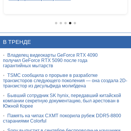
В ТРЕНДЕ
•
Владелец видеокарты GeForce RTX 4090
получил GeForce RTX 5090 после года
гарантийных мытарств
•
TSMC сообщила о прорыве в разработке
транзисторов следующего поколения — она создала 2D-
транзистор из дисульфида молибдена
•
Бывший сотрудник SK hynix, передавший китайской
компании секретную документацию, был арестован в
Южной Корее
•
Память на чипах CXMT покорила рубеж DDR5-8800
стараниями Colorful
•
Sony выпустит в сентябре беспроводные наушники