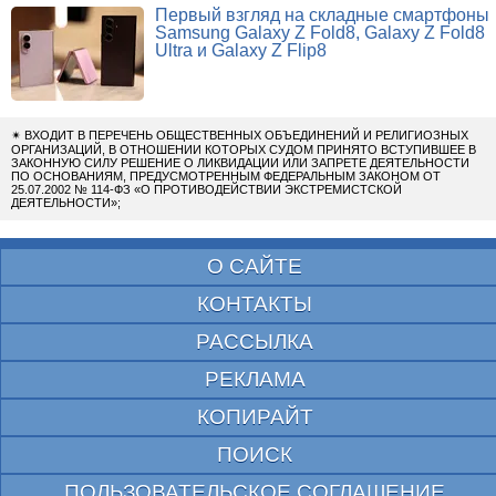
Первый взгляд на складные смартфоны
Samsung Galaxy Z Fold8, Galaxy Z Fold8
Ultra и Galaxy Z Flip8
✴
ВХОДИТ В ПЕРЕЧЕНЬ ОБЩЕСТВЕННЫХ ОБЪЕДИНЕНИЙ И РЕЛИГИОЗНЫХ
ОРГАНИЗАЦИЙ, В ОТНОШЕНИИ КОТОРЫХ СУДОМ ПРИНЯТО ВСТУПИВШЕЕ В
ЗАКОННУЮ СИЛУ РЕШЕНИЕ О ЛИКВИДАЦИИ ИЛИ ЗАПРЕТЕ ДЕЯТЕЛЬНОСТИ
ПО ОСНОВАНИЯМ, ПРЕДУСМОТРЕННЫМ ФЕДЕРАЛЬНЫМ ЗАКОНОМ ОТ
25.07.2002 № 114-ФЗ «О ПРОТИВОДЕЙСТВИИ ЭКСТРЕМИСТСКОЙ
ДЕЯТЕЛЬНОСТИ»;
О САЙТЕ
КОНТАКТЫ
РАССЫЛКА
РЕКЛАМА
КОПИРАЙТ
ПОИСК
ПОЛЬЗОВАТЕЛЬСКОЕ СОГЛАШЕНИЕ