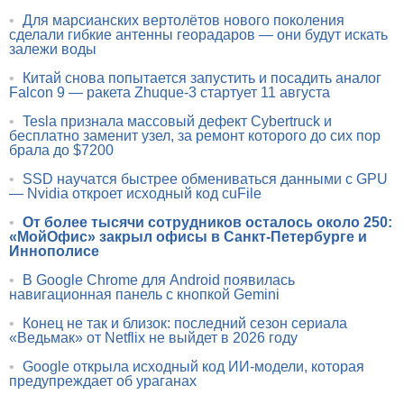
•
Для марсианских вертолётов нового поколения
сделали гибкие антенны георадаров — они будут искать
залежи воды
•
Китай снова попытается запустить и посадить аналог
Falcon 9 — ракета Zhuque-3 стартует 11 августа
•
Tesla признала массовый дефект Cybertruck и
бесплатно заменит узел, за ремонт которого до сих пор
брала до $7200
•
SSD научатся быстрее обмениваться данными с GPU
— Nvidia откроет исходный код cuFile
•
От более тысячи сотрудников осталось около 250:
«МойОфис» закрыл офисы в Санкт-Петербурге и
Иннополисе
•
В Google Chrome для Android появилась
навигационная панель с кнопкой Gemini
•
Конец не так и близок: последний сезон сериала
«Ведьмак» от Netflix не выйдет в 2026 году
•
Google открыла исходный код ИИ-модели, которая
предупреждает об ураганах