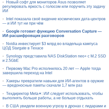
•
Новый софт для мониторов Asus позволяет
регулировать яркость с голосом или поручить эту задачу
ИИ
•
Intel показала своё видение космических дата-центров
— и ИИ тут ни при чём
•
Google готовит функцию Conversation Capture —
ИИ-расшифровщик разговоров
•
Nvidia инвестирует $3 млрд во владельца кампуса
ЦОД Stargate в Техасе
•
Synology представила NAS DiskStation neo+ с M.2 SSD
и 2.5GbE
•
Первому Mac Pro исполнилось 20 лет — Apple тогда
завершила переход на Intel
•
Хакеры превратили навыки для ИИ-агентов в оружие
— вредоносные пакеты скачали 1,7 млн раз
•
Техдиректор Meta✴: ИИ следует использовать, чтобы
выполнять больше работы, а не больше отдыхать
•
В США увидели военную угрозу в дронах с лидарами и