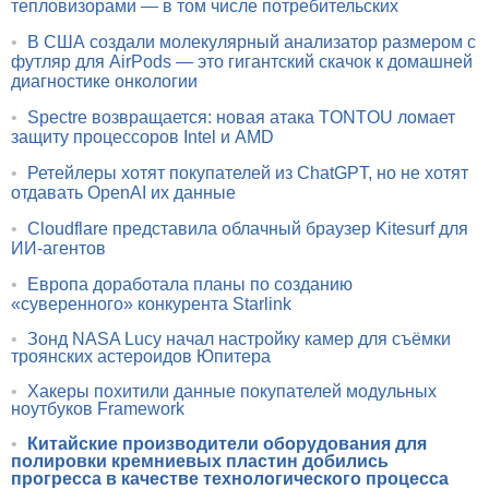
тепловизорами — в том числе потребительских
•
В США создали молекулярный анализатор размером с
футляр для AirPods — это гигантский скачок к домашней
диагностике онкологии
•
Spectre возвращается: новая атака TONTOU ломает
защиту процессоров Intel и AMD
•
Ретейлеры хотят покупателей из ChatGPT, но не хотят
отдавать OpenAI их данные
•
Cloudflare представила облачный браузер Kitesurf для
ИИ-агентов
•
Европа доработала планы по созданию
«суверенного» конкурента Starlink
•
Зонд NASA Lucy начал настройку камер для съёмки
троянских астероидов Юпитера
•
Хакеры похитили данные покупателей модульных
ноутбуков Framework
•
Китайские производители оборудования для
полировки кремниевых пластин добились
прогресса в качестве технологического процесса