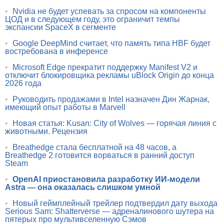
•
Nvidia не будет успевать за спросом на компоненты
ЦОД и в следующем году, это ограничит темпы
экспансии SpaceX в сегменте
•
Google DeepMind считает, что память типа HBF будет
востребована в инференсе
•
Microsoft Edge прекратит поддержку Manifest V2 и
отключит блокировщика рекламы uBlock Origin до конца
2026 года
•
Руководить продажами в Intel назначен Дин Жарнак,
имеющий опыт работы в Marvell
•
Новая статья: Kusan: City of Wolves — горячая линия с
животными. Рецензия
•
Breathedge стала бесплатной на 48 часов, а
Breathedge 2 готовится ворваться в ранний доступ
Steam
•
OpenAI приостановила разработку ИИ-модели
Astra — она оказалась слишком умной
•
Новый геймплейный трейлер подтвердил дату выхода
Serious Sam: Shatterverse — адреналинового шутера на
пятерых про мультивселенную Сэмов