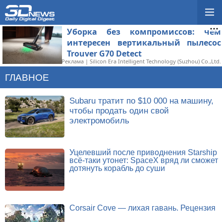
Уборка без компромиссов: чем
интересен вертикальный пылесос
Trouver G70 Detect
Реклама | Silicon Era Intelligent Technology (Suzhou) Co.,Ltd.
ГЛАВНОЕ
Subaru тратит по $10 000 на машину,
чтобы продать один свой
электромобиль
Уцелевший после приводнения Starship
всё-таки утонет: SpaceX вряд ли сможет
дотянуть корабль до суши
Corsair Cove — лихая гавань. Рецензия