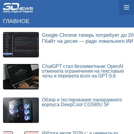
ГЛАВНОЕ
Google Chrome теперь потребует до 20
Гбайт на диске — ради локального ИИ
ChatGPT стал безлимитным: OpenAI
отменила ограничения на текстовые
чаты и перевела всех на GPT-5.6
Обзор и тестирование панорамного
корпуса DeepCool CG590U 5F
ИИтоги июля 2026 г.: а цемента-то