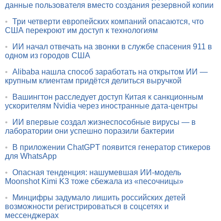
данные пользователя вместо создания резервной копии
•
Три четверти европейских компаний опасаются, что
США перекроют им доступ к технологиям
•
ИИ начал отвечать на звонки в службе спасения 911 в
одном из городов США
•
Alibaba нашла способ заработать на открытом ИИ —
крупным клиентам придётся делиться выручкой
•
Вашингтон расследует доступ Китая к санкционным
ускорителям Nvidia через иностранные дата-центры
•
ИИ впервые создал жизнеспособные вирусы — в
лаборатории они успешно поразили бактерии
•
В приложении ChatGPT появится генератор стикеров
для WhatsApp
•
Опасная тенденция: нашумевшая ИИ-модель
Moonshot Kimi K3 тоже сбежала из «песочницы»
•
Минцифры задумало лишить российских детей
возможности регистрироваться в соцсетях и
мессенджерах