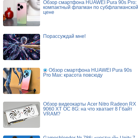
Обзор смартфона HUAWEI Pura 90s Pro:
компактный флагман по субфлагманско
цене
Порассуждай мне!
Обзор смартфона HUAWEI Pura 90s
Pro Max: красота повсюду
Обзор видеокарты Acer Nitro Radeon RX
9060 XT OC 8G: на что хватает 8 Гбайт
VRAM?
Gamesblender № 786: «честный» Unity 7,