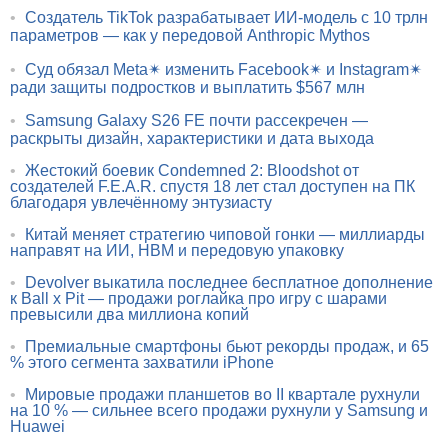
•
Создатель TikTok разрабатывает ИИ-модель с 10 трлн
параметров — как у передовой Anthropic Mythos
•
Суд обязал Meta✴ изменить Facebook✴ и Instagram✴
ради защиты подростков и выплатить $567 млн
•
Samsung Galaxy S26 FE почти рассекречен —
раскрыты дизайн, характеристики и дата выхода
•
Жестокий боевик Condemned 2: Bloodshot от
создателей F.E.A.R. спустя 18 лет стал доступен на ПК
благодаря увлечённому энтузиасту
•
Китай меняет стратегию чиповой гонки — миллиарды
направят на ИИ, HBM и передовую упаковку
•
Devolver выкатила последнее бесплатное дополнение
к Ball x Pit — продажи роглайка про игру с шарами
превысили два миллиона копий
•
Премиальные смартфоны бьют рекорды продаж, и 65
% этого сегмента захватили iPhone
•
Мировые продажи планшетов во II квартале рухнули
на 10 % — сильнее всего продажи рухнули у Samsung и
Huawei