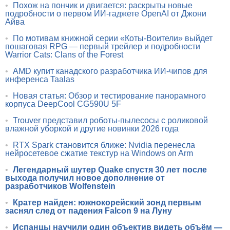
•
Похож на пончик и двигается: раскрыты новые
подробности о первом ИИ-гаджете OpenAI от Джони
Айва
•
По мотивам книжной серии «Коты-Воители» выйдет
пошаговая RPG — первый трейлер и подробности
Warrior Cats: Clans of the Forest
•
AMD купит канадского разработчика ИИ-чипов для
инференса Taalas
•
Новая статья: Обзор и тестирование панорамного
корпуса DeepCool CG590U 5F
•
Trouver представил роботы-пылесосы с роликовой
влажной уборкой и другие новинки 2026 года
•
RTX Spark становится ближе: Nvidia перенесла
нейросетевое сжатие текстур на Windows on Arm
•
Легендарный шутер Quake спустя 30 лет после
выхода получил новое дополнение от
разработчиков Wolfenstein
•
Кратер найден: южнокорейский зонд первым
заснял след от падения Falcon 9 на Луну
•
Испанцы научили один объектив видеть объём —