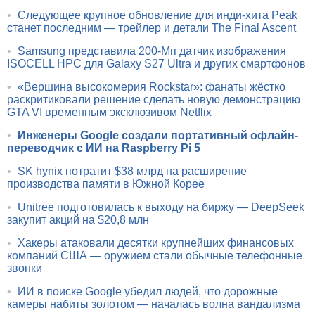
•
Следующее крупное обновление для инди-хита Peak
станет последним — трейлер и детали The Final Ascent
•
Samsung представила 200-Мп датчик изображения
ISOCELL HPC для Galaxy S27 Ultra и других смартфонов
•
«Вершина высокомерия Rockstar»: фанаты жёстко
раскритиковали решение сделать новую демонстрацию
GTA VI временным эксклюзивом Netflix
•
Инженеры Google создали портативный офлайн-
переводчик с ИИ на Raspberry Pi 5
•
SK hynix потратит $38 млрд на расширение
производства памяти в Южной Корее
•
Unitree подготовилась к выходу на биржу — DeepSeek
закупит акций на $20,8 млн
•
Хакеры атаковали десятки крупнейших финансовых
компаний США — оружием стали обычные телефонные
звонки
•
ИИ в поиске Google убедил людей, что дорожные
камеры набиты золотом — началась волна вандализма