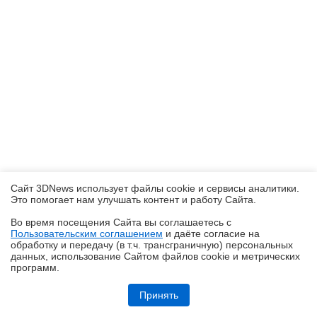
Сайт 3DNews использует файлы cookie и сервисы аналитики.
Это помогает нам улучшать контент и работу Cайта.
Во время посещения Cайта вы соглашаетесь с
Пользовательским соглашением
и даёте согласие на
✖
обработку и передачу (в т.ч. трансграничную) персональных
данных, использование Cайтом файлов cookie и метрических
программ.
Обзор игрового QD-OLED-монитора ASUS ROG Strix OLED
XG27AQDMES: самый доступный в линейке
Принять