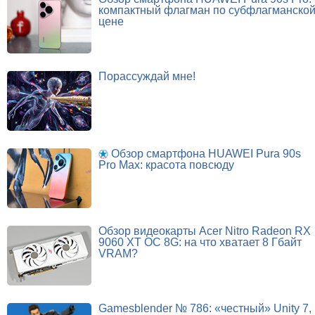
компактный флагман по субфлагманско
цене
Порассуждай мне!
Обзор смартфона HUAWEI Pura 90s
Pro Max: красота повсюду
Обзор видеокарты Acer Nitro Radeon RX
9060 XT OC 8G: на что хватает 8 Гбайт
VRAM?
Gamesblender № 786: «честный» Unity 7,