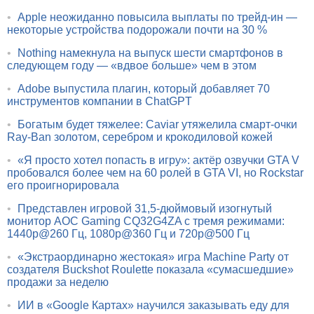
•
Apple неожиданно повысила выплаты по трейд-ин —
некоторые устройства подорожали почти на 30 %
•
Nothing намекнула на выпуск шести смартфонов в
следующем году — «вдвое больше» чем в этом
•
Adobe выпустила плагин, который добавляет 70
инструментов компании в ChatGPT
•
Богатым будет тяжелее: Caviar утяжелила смарт-очки
Ray-Ban золотом, серебром и крокодиловой кожей
•
«Я просто хотел попасть в игру»: актёр озвучки GTA V
пробовался более чем на 60 ролей в GTA VI, но Rockstar
его проигнорировала
•
Представлен игровой 31,5-дюймовый изогнутый
монитор AOC Gaming CQ32G4ZA с тремя режимами:
1440p@260 Гц, 1080p@360 Гц и 720p@500 Гц
•
«Экстраординарно жестокая» игра Machine Party от
создателя Buckshot Roulette показала «сумасшедшие»
продажи за неделю
•
ИИ в «Google Картах» научился заказывать еду для