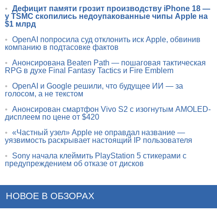
•
Дефицит памяти грозит производству iPhone 18 —
у TSMC скопились недоупакованные чипы Apple на
$1 млрд
•
OpenAI попросила суд отклонить иск Apple, обвинив
компанию в подтасовке фактов
•
Анонсирована Beaten Path — пошаговая тактическая
RPG в духе Final Fantasy Tactics и Fire Emblem
•
OpenAI и Google решили, что будущее ИИ — за
голосом, а не текстом
•
Анонсирован смартфон Vivo S2 с изогнутым AMOLED-
дисплеем по цене от $420
•
«Частный узел» Apple не оправдал название —
уязвимость раскрывает настоящий IP пользователя
•
Sony начала клеймить PlayStation 5 стикерами с
предупреждением об отказе от дисков
НОВОЕ В ОБЗОРАХ