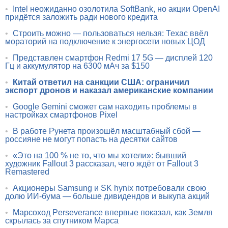
•
Intel неожиданно озолотила SoftBank, но акции OpenAI
придётся заложить ради нового кредита
•
Строить можно — пользоваться нельзя: Техас ввёл
мораторий на подключение к энергосети новых ЦОД
•
Представлен смартфон Redmi 17 5G — дисплей 120
Гц и аккумулятор на 6300 мАч за $150
•
Китай ответил на санкции США: ограничил
экспорт дронов и наказал американские компании
•
Google Gemini сможет сам находить проблемы в
настройках смартфонов Pixel
•
В работе Рунета произошёл масштабный сбой —
россияне не могут попасть на десятки сайтов
•
«Это на 100 % не то, что мы хотели»: бывший
художник Fallout 3 рассказал, чего ждёт от Fallout 3
Remastered
•
Акционеры Samsung и SK hynix потребовали свою
долю ИИ-бума — больше дивидендов и выкупа акций
•
Марсоход Perseverance впервые показал, как Земля
скрылась за спутником Марса