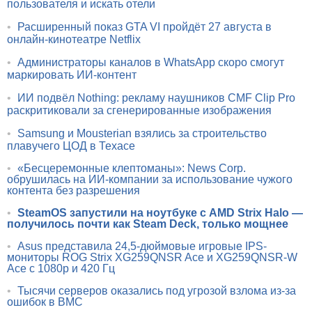
пользователя и искать отели
•
Расширенный показ GTA VI пройдёт 27 августа в
онлайн-кинотеатре Netflix
•
Администраторы каналов в WhatsApp скоро смогут
маркировать ИИ-контент
•
ИИ подвёл Nothing: рекламу наушников CMF Clip Pro
раскритиковали за сгенерированные изображения
•
Samsung и Mousterian взялись за строительство
плавучего ЦОД в Техасе
•
«Бесцеремонные клептоманы»: News Corp.
обрушилась на ИИ-компании за использование чужого
контента без разрешения
•
SteamOS запустили на ноутбуке с AMD Strix Halo —
получилось почти как Steam Deck, только мощнее
•
Asus представила 24,5-дюймовые игровые IPS-
мониторы ROG Strix XG259QNSR Ace и XG259QNSR-W
Ace с 1080p и 420 Гц
•
Тысячи серверов оказались под угрозой взлома из-за
ошибок в BMC