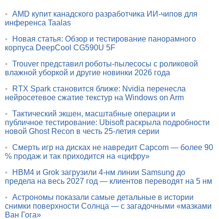
•
AMD купит канадского разработчика ИИ-чипов для
инференса Taalas
•
Новая статья: Обзор и тестирование панорамного
корпуса DeepCool CG590U 5F
•
Trouver представил роботы-пылесосы с роликовой
влажной уборкой и другие новинки 2026 года
•
RTX Spark становится ближе: Nvidia перенесла
нейросетевое сжатие текстур на Windows on Arm
•
Тактический экшен, масштабные операции и
публичное тестирование: Ubisoft раскрыла подробности
новой Ghost Recon в честь 25-летия серии
•
Смерть игр на дисках не навредит Capcom — более 90
% продаж и так приходится на «цифру»
•
HBM4 и Grok загрузили 4-нм линии Samsung до
предела на весь 2027 год — клиентов переводят на 5 нм
•
Астрономы показали самые детальные в истории
снимки поверхности Солнца — с загадочными «мазками
Ван Гога»