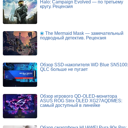
Halo: Campaign Evolved — по третьему
кругу. Рецензия
The Mermaid Mask — замечательный
подводный детектив. Рецензия
Обзор SSD-накопителя WD Blue SN5100
QLC больше не пугает
Обзор игрового QD-OLED-монитора
ASUS ROG Strix OLED XG27AQDMES:
самый доступный в линейке
Обзор смартфона HUAWEI Pura 90s Pro: