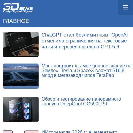
ГЛАВНОЕ
ChatGPT стал безлимитным: OpenAI
отменила ограничения на текстовые
чаты и перевела всех на GPT-5.6
Маск построит «самое ценное здание на
Земле»: Tesla и SpaceX вложат $16,8
млрд в мегазавод чипов TeraFab
Обзор и тестирование панорамного
корпуса DeepCool CG590U 5F
ИИтоги июля 2026 г.: а цемента-то