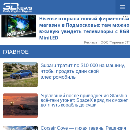
Hisense открыла новый фирменный
магазин в Подмосковье: там можно
вживую увидеть телевизоры с RGB
MiniLED
Реклама | ООО "Горенье БТ"
ГЛАВНОЕ
Subaru тратит по $10 000 на машину,
чтобы продать один свой
электромобиль
Уцелевший после приводнения Starship
всё-таки утонет: SpaceX вряд ли сможет
дотянуть корабль до суши
Corsair Cove — лихая гавань. Рецензия