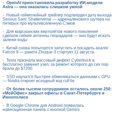
•
OpenAI приостановила разработку ИИ-модели
Astra — она оказалась слишком умной
•
Новый геймплейный трейлер подтвердил дату выхода
Serious Sam: Shatterverse — адреналинового шутера на
пятерых про мультивселенную Сэмов
•
Для марсианских вертолётов нового поколения
сделали гибкие антенны георадаров — они будут искать
залежи воды
•
Китай снова попытается запустить и посадить аналог
Falcon 9 — ракета Zhuque-3 стартует 11 августа
•
Tesla признала массовый дефект Cybertruck и
бесплатно заменит узел, за ремонт которого до сих пор
брала до $7200
•
SSD научатся быстрее обмениваться данными с GPU
— Nvidia откроет исходный код cuFile
•
От более тысячи сотрудников осталось около 250:
«МойОфис» закрыл офисы в Санкт-Петербурге и
Иннополисе
•
В Google Chrome для Android появилась
навигационная панель с кнопкой Gemini