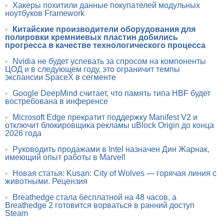
•
Хакеры похитили данные покупателей модульных
ноутбуков Framework
•
Китайские производители оборудования для
полировки кремниевых пластин добились
прогресса в качестве технологического процесса
•
Nvidia не будет успевать за спросом на компоненты
ЦОД и в следующем году, это ограничит темпы
экспансии SpaceX в сегменте
•
Google DeepMind считает, что память типа HBF будет
востребована в инференсе
•
Microsoft Edge прекратит поддержку Manifest V2 и
отключит блокировщика рекламы uBlock Origin до конца
2026 года
•
Руководить продажами в Intel назначен Дин Жарнак,
имеющий опыт работы в Marvell
•
Новая статья: Kusan: City of Wolves — горячая линия с
животными. Рецензия
•
Breathedge стала бесплатной на 48 часов, а
Breathedge 2 готовится ворваться в ранний доступ
Steam