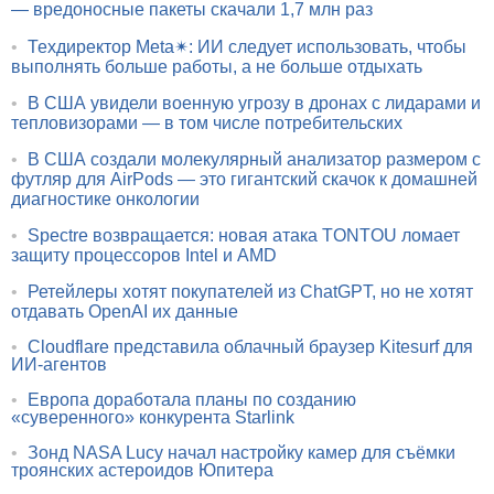
— вредоносные пакеты скачали 1,7 млн раз
•
Техдиректор Meta✴: ИИ следует использовать, чтобы
выполнять больше работы, а не больше отдыхать
•
В США увидели военную угрозу в дронах с лидарами и
тепловизорами — в том числе потребительских
•
В США создали молекулярный анализатор размером с
футляр для AirPods — это гигантский скачок к домашней
диагностике онкологии
•
Spectre возвращается: новая атака TONTOU ломает
защиту процессоров Intel и AMD
•
Ретейлеры хотят покупателей из ChatGPT, но не хотят
отдавать OpenAI их данные
•
Cloudflare представила облачный браузер Kitesurf для
ИИ-агентов
•
Европа доработала планы по созданию
«суверенного» конкурента Starlink
•
Зонд NASA Lucy начал настройку камер для съёмки
троянских астероидов Юпитера