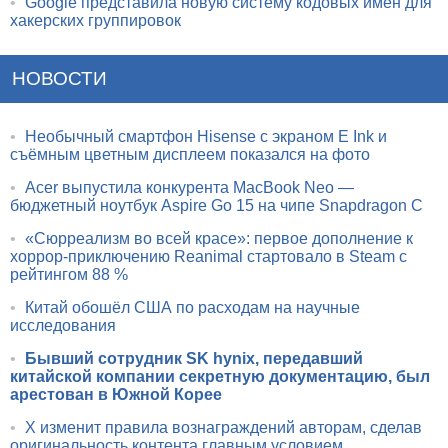
•
Google представила новую систему кодовых имен для
хакерских группировок
НОВОСТИ
•
Необычный смартфон Hisense с экраном E Ink и
съёмным цветным дисплеем показался на фото
•
Acer выпустила конкурента MacBook Neo —
бюджетный ноутбук Aspire Go 15 на чипе Snapdragon C
•
«Сюрреализм во всей красе»: первое дополнение к
хоррор-приключению Reanimal стартовало в Steam с
рейтингом 88 %
•
Китай обошёл США по расходам на научные
исследования
•
Бывший сотрудник SK hynix, передавший
китайской компании секретную документацию, был
арестован в Южной Корее
•
X изменит правила вознаграждений авторам, сделав
оригинальность контента главным условием