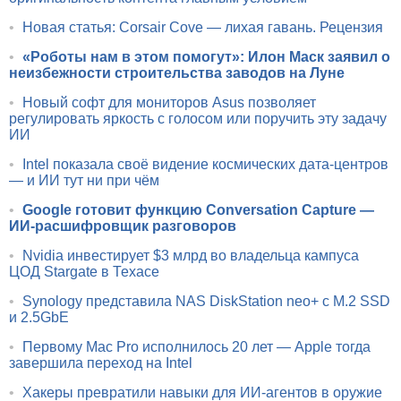
•
Новая статья: Corsair Cove — лихая гавань. Рецензия
•
«Роботы нам в этом помогут»: Илон Маск заявил о
неизбежности строительства заводов на Луне
•
Новый софт для мониторов Asus позволяет
регулировать яркость с голосом или поручить эту задачу
ИИ
•
Intel показала своё видение космических дата-центров
— и ИИ тут ни при чём
•
Google готовит функцию Conversation Capture —
ИИ-расшифровщик разговоров
•
Nvidia инвестирует $3 млрд во владельца кампуса
ЦОД Stargate в Техасе
•
Synology представила NAS DiskStation neo+ с M.2 SSD
и 2.5GbE
•
Первому Mac Pro исполнилось 20 лет — Apple тогда
завершила переход на Intel
•
Хакеры превратили навыки для ИИ-агентов в оружие