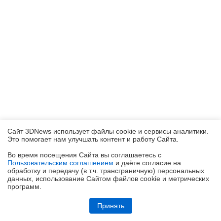
Сайт 3DNews использует файлы cookie и сервисы аналитики.
Это помогает нам улучшать контент и работу Cайта.
Во время посещения Cайта вы соглашаетесь с
Пользовательским соглашением
и даёте согласие на
✖
обработку и передачу (в т.ч. трансграничную) персональных
данных, использование Cайтом файлов cookie и метрических
программ.
Обзор робота-газонокосилки Dreame Roboticmower A1 Pro 2000: когда
на дачу приезжаешь только отдыхать
Принять