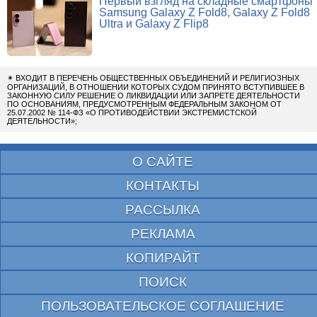
Первый взгляд на складные смартфоны
Samsung Galaxy Z Fold8, Galaxy Z Fold8
Ultra и Galaxy Z Flip8
✴
ВХОДИТ В ПЕРЕЧЕНЬ ОБЩЕСТВЕННЫХ ОБЪЕДИНЕНИЙ И РЕЛИГИОЗНЫХ
ОРГАНИЗАЦИЙ, В ОТНОШЕНИИ КОТОРЫХ СУДОМ ПРИНЯТО ВСТУПИВШЕЕ В
ЗАКОННУЮ СИЛУ РЕШЕНИЕ О ЛИКВИДАЦИИ ИЛИ ЗАПРЕТЕ ДЕЯТЕЛЬНОСТИ
ПО ОСНОВАНИЯМ, ПРЕДУСМОТРЕННЫМ ФЕДЕРАЛЬНЫМ ЗАКОНОМ ОТ
25.07.2002 № 114-ФЗ «О ПРОТИВОДЕЙСТВИИ ЭКСТРЕМИСТСКОЙ
ДЕЯТЕЛЬНОСТИ»;
О САЙТЕ
КОНТАКТЫ
РАССЫЛКА
РЕКЛАМА
КОПИРАЙТ
ПОИСК
ПОЛЬЗОВАТЕЛЬСКОЕ СОГЛАШЕНИЕ