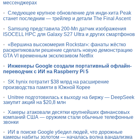
мессенджерах
•
Следующее крупное обновление для инди-хита Peak
станет последним — трейлер и детали The Final Ascent
•
Samsung представила 200-Мп датчик изображения
ISOCELL HPC для Galaxy S27 Ultra и других смартфонов
•
«Вершина высокомерия Rockstar»: фанаты жёстко
раскритиковали решение сделать новую демонстрацию
GTA VI временным эксклюзивом Netflix
•
Инженеры Google создали портативный офлайн-
переводчик с ИИ на Raspberry Pi 5
•
SK hynix потратит $38 млрд на расширение
производства памяти в Южной Корее
•
Unitree подготовилась к выходу на биржу — DeepSeek
закупит акций на $20,8 млн
•
Хакеры атаковали десятки крупнейших финансовых
компаний США — оружием стали обычные телефонные
звонки
•
ИИ в поиске Google убедил людей, что дорожные
камеры набиты золотом — началась волна вандализма