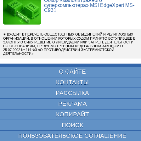
Обзор «малолитражного
суперкомпьютера» MSI EdgeXpert MS-
C931
✴
ВХОДИТ В ПЕРЕЧЕНЬ ОБЩЕСТВЕННЫХ ОБЪЕДИНЕНИЙ И РЕЛИГИОЗНЫХ
ОРГАНИЗАЦИЙ, В ОТНОШЕНИИ КОТОРЫХ СУДОМ ПРИНЯТО ВСТУПИВШЕЕ В
ЗАКОННУЮ СИЛУ РЕШЕНИЕ О ЛИКВИДАЦИИ ИЛИ ЗАПРЕТЕ ДЕЯТЕЛЬНОСТИ
ПО ОСНОВАНИЯМ, ПРЕДУСМОТРЕННЫМ ФЕДЕРАЛЬНЫМ ЗАКОНОМ ОТ
25.07.2002 № 114-ФЗ «О ПРОТИВОДЕЙСТВИИ ЭКСТРЕМИСТСКОЙ
ДЕЯТЕЛЬНОСТИ»;
О САЙТЕ
КОНТАКТЫ
РАССЫЛКА
РЕКЛАМА
КОПИРАЙТ
ПОИСК
ПОЛЬЗОВАТЕЛЬСКОЕ СОГЛАШЕНИЕ