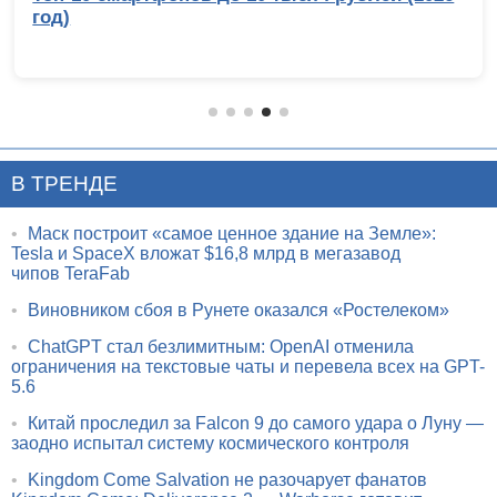
смартфонов (2026): итоги
В ТРЕНДЕ
•
Маск построит «самое ценное здание на Земле»:
Tesla и SpaceX вложат $16,8 млрд в мегазавод
чипов TeraFab
•
Виновником сбоя в Рунете оказался «Ростелеком»
•
ChatGPT стал безлимитным: OpenAI отменила
ограничения на текстовые чаты и перевела всех на GPT-
5.6
•
Китай проследил за Falcon 9 до самого удара о Луну —
заодно испытал систему космического контроля
•
Kingdom Come Salvation не разочарует фанатов