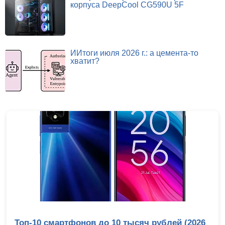
корпуса DeepCool CG590U 5F
ИИтоги июля 2026 г.: а цемента-то
хватит?
Сравнительный тест камер флагманских