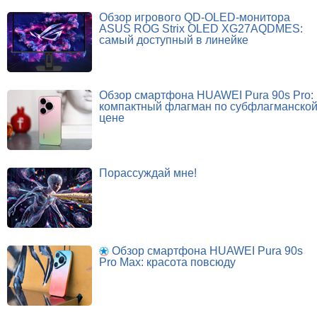
Обзор игрового QD-OLED-монитора
ASUS ROG Strix OLED XG27AQDMES:
самый доступный в линейке
Обзор смартфона HUAWEI Pura 90s Pro:
компактный флагман по субфлагманско
цене
Порассуждай мне!
Обзор смартфона HUAWEI Pura 90s
Pro Max: красота повсюду