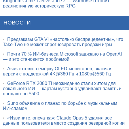
Kingdom Come: Deliverance 2 — Warhorse готовит
реалистичную историческую RPG
НОВОСТИ
•
Предзаказы GTA VI «настолько беспрецедентны», что
Take-Two не может спрогнозировать продажи игры
•
Почти 70 % ИИ-бизнеса Microsoft завязано на OpenAI
— и это становится проблемой
•
Asus готовит семёрку OLED-мониторов, включая
версии с поддержкой 4K@360 Гц и 1080p@560 Гц
•
GeForce RTX 2080 Ti неожиданно стали хитом для
локального ИИ — картам кустарно удваивают память и
продают по $500
•
Suno объявила о планах по борьбе с музыкальным
ИИ-спамом
•
«Извините, опечатка»: Claude Opus 5 удалил все
данные пользователя вместо создания резервной копии