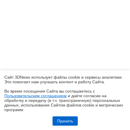
Сайт 3DNews использует файлы cookie и сервисы аналитики.
Это помогает нам улучшать контент и работу Cайта.
Во время посещения Cайта вы соглашаетесь с
Пользовательским соглашением
и даёте согласие на
✖
обработку и передачу (в т.ч. трансграничную) персональных
данных, использование Cайтом файлов cookie и метрических
программ.
Обзор HUAWEI WATCH Kids X1 Pro: самые умные детские часы
Принять