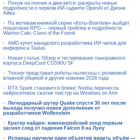
•
Похож на пончик и двигается: раскрыты новые
подробности о первом ИИ-гаджете OpenAI от Джони
Айва
•
По мотивам книжной серии «Коты-Воители» выйдет
пошаговая RPG — первый трейлер и подробности
Warrior Cats: Clans of the Forest
•
AMD купит канадского разработчика ИИ-чипов для
инференса Taalas
•
Новая статья: Обзор и тестирование панорамного
корпуса DeepCool CG590U 5F
•
Trouver представил роботы-пылесосы с роликовой
влажной уборкой и другие новинки 2026 года
•
RTX Spark становится ближе: Nvidia перенесла
нейросетевое сжатие текстур на Windows on Arm
•
Легендарный шутер Quake спустя 30 лет после
выхода получил новое дополнение от
разработчиков Wolfenstein
•
Кратер найден: южнокорейский зонд первым
заснял след от падения Falcon 9 на Луну
•
Испанцы научили один объектив видеть объём —