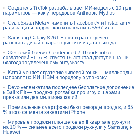
•
Создатель TikTok разрабатывает ИИ-модель с 10 трлн
параметров — как у передовой Anthropic Mythos
•
Суд обязал Meta✴ изменить Facebook✴ и Instagram✴
ради защиты подростков и выплатить $567 млн
•
Samsung Galaxy S26 FE почти рассекречен —
раскрыты дизайн, характеристики и дата выхода
•
Жестокий боевик Condemned 2: Bloodshot от
создателей F.E.A.R. спустя 18 лет стал доступен на ПК
благодаря увлечённому энтузиасту
•
Китай меняет стратегию чиповой гонки — миллиарды
направят на ИИ, HBM и передовую упаковку
•
Devolver выкатила последнее бесплатное дополнение
к Ball x Pit — продажи роглайка про игру с шарами
превысили два миллиона копий
•
Премиальные смартфоны бьют рекорды продаж, и 65
% этого сегмента захватили iPhone
•
Мировые продажи планшетов во II квартале рухнули
на 10 % — сильнее всего продажи рухнули у Samsung и
Huawei