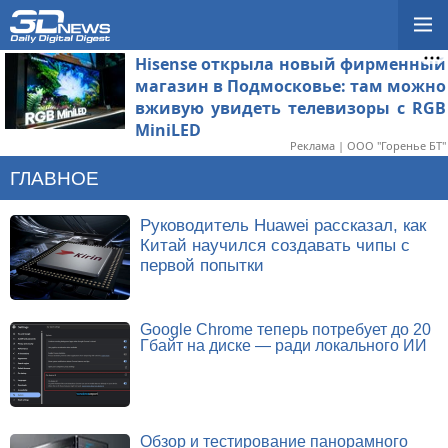
Hisense открыла новый фирменный
магазин в Подмосковье: там можно
вживую увидеть телевизоры с RGB
MiniLED
Реклама | ООО "Горенье БТ"
ГЛАВНОЕ
Руководитель Huawei рассказал, как
Китай научился создавать чипы с
первой попытки
Google Chrome теперь потребует до 20
Гбайт на диске — ради локального ИИ
Обзор и тестирование панорамного