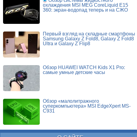
Обзор системы жидкостного
охлаждения MSI MEG CoreLiquid E15
360: экран-водопад теперь и на СЖО
Первый взгляд на складные смартфоны
Samsung Galaxy Z Fold8, Galaxy Z Fold8
Ultra и Galaxy Z Flip8
Обзор HUAWEI WATCH Kids X1 Pro:
самые умные детские часы
Обзор «малолитражного
суперкомпьютера» MSI EdgeXpert MS-
C931