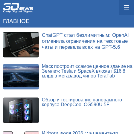
ГЛАВНОЕ
ChatGPT стал безлимитным: OpenAI
отменила ограничения на текстовые
чаты и перевела всех на GPT-5.6
Маск построит «самое ценное здание на
Земле»: Tesla и SpaceX вложат $16,8
млрд в мегазавод чипов TeraFab
Обзор и тестирование панорамного
корпуса DeepCool CG590U 5F
ИИтоги июля 2026 г.: а цемента-то