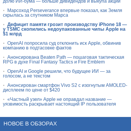
долю ИИ-бума — больше дивидендов и выкупа акций
•
Марсоход Perseverance впервые показал, как Земля
скрылась за спутником Марса
•
Дефицит памяти грозит производству iPhone 18 —
у TSMC скопились недоупакованные чипы Apple на
$1 млрд
•
OpenAI попросила суд отклонить иск Apple, обвинив
компанию в подтасовке фактов
•
Анонсирована Beaten Path — пошаговая тактическая
RPG в духе Final Fantasy Tactics и Fire Emblem
•
OpenAI и Google решили, что будущее ИИ — за
голосом, а не текстом
•
Анонсирован смартфон Vivo S2 с изогнутым AMOLED-
дисплеем по цене от $420
•
«Частный узел» Apple не оправдал название —
уязвимость раскрывает настоящий IP пользователя
НОВОЕ В ОБЗОРАХ