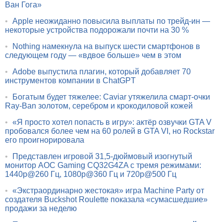
Ван Гога»
•
Apple неожиданно повысила выплаты по трейд-ин —
некоторые устройства подорожали почти на 30 %
•
Nothing намекнула на выпуск шести смартфонов в
следующем году — «вдвое больше» чем в этом
•
Adobe выпустила плагин, который добавляет 70
инструментов компании в ChatGPT
•
Богатым будет тяжелее: Caviar утяжелила смарт-очки
Ray-Ban золотом, серебром и крокодиловой кожей
•
«Я просто хотел попасть в игру»: актёр озвучки GTA V
пробовался более чем на 60 ролей в GTA VI, но Rockstar
его проигнорировала
•
Представлен игровой 31,5-дюймовый изогнутый
монитор AOC Gaming CQ32G4ZA с тремя режимами:
1440p@260 Гц, 1080p@360 Гц и 720p@500 Гц
•
«Экстраординарно жестокая» игра Machine Party от
создателя Buckshot Roulette показала «сумасшедшие»
продажи за неделю