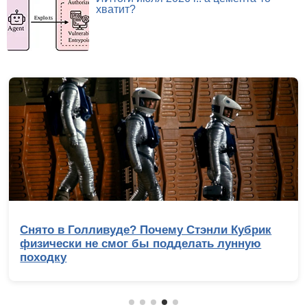
хватит?
Снято в Голливуде? Почему Стэнли Кубрик
физически не смог бы подделать лунную
походку