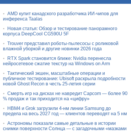
•
AMD купит канадского разработчика ИИ-чипов для
инференса Taalas
•
Новая статья: Обзор и тестирование панорамного
корпуса DeepCool CG590U 5F
•
Trouver представил роботы-пылесосы с роликовой
влажной уборкой и другие новинки 2026 года
•
RTX Spark становится ближе: Nvidia перенесла
нейросетевое сжатие текстур на Windows on Arm
•
Тактический экшен, масштабные операции и
публичное тестирование: Ubisoft раскрыла подробности
новой Ghost Recon в честь 25-летия серии
•
Смерть игр на дисках не навредит Capcom — более 90
% продаж и так приходится на «цифру»
•
HBM4 и Grok загрузили 4-нм линии Samsung до
предела на весь 2027 год — клиентов переводят на 5 нм
•
Астрономы показали самые детальные в истории
снимки поверхности Солнца — с загадочными «мазками