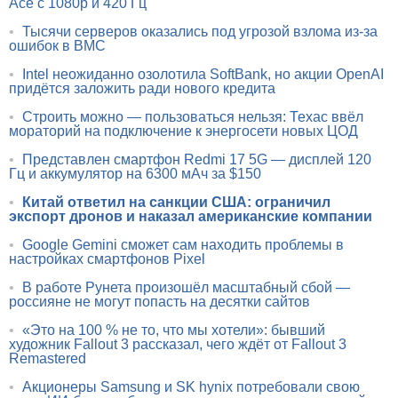
Ace с 1080p и 420 Гц
•
Тысячи серверов оказались под угрозой взлома из-за
ошибок в BMC
•
Intel неожиданно озолотила SoftBank, но акции OpenAI
придётся заложить ради нового кредита
•
Строить можно — пользоваться нельзя: Техас ввёл
мораторий на подключение к энергосети новых ЦОД
•
Представлен смартфон Redmi 17 5G — дисплей 120
Гц и аккумулятор на 6300 мАч за $150
•
Китай ответил на санкции США: ограничил
экспорт дронов и наказал американские компании
•
Google Gemini сможет сам находить проблемы в
настройках смартфонов Pixel
•
В работе Рунета произошёл масштабный сбой —
россияне не могут попасть на десятки сайтов
•
«Это на 100 % не то, что мы хотели»: бывший
художник Fallout 3 рассказал, чего ждёт от Fallout 3
Remastered
•
Акционеры Samsung и SK hynix потребовали свою