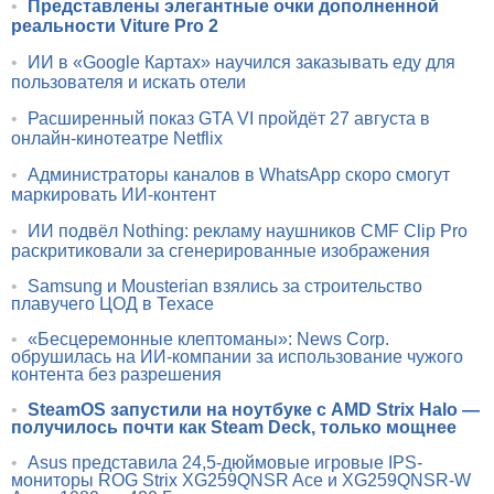
•
Представлены элегантные очки дополненной
реальности Viture Pro 2
•
ИИ в «Google Картах» научился заказывать еду для
пользователя и искать отели
•
Расширенный показ GTA VI пройдёт 27 августа в
онлайн-кинотеатре Netflix
•
Администраторы каналов в WhatsApp скоро смогут
маркировать ИИ-контент
•
ИИ подвёл Nothing: рекламу наушников CMF Clip Pro
раскритиковали за сгенерированные изображения
•
Samsung и Mousterian взялись за строительство
плавучего ЦОД в Техасе
•
«Бесцеремонные клептоманы»: News Corp.
обрушилась на ИИ-компании за использование чужого
контента без разрешения
•
SteamOS запустили на ноутбуке с AMD Strix Halo —
получилось почти как Steam Deck, только мощнее
•
Asus представила 24,5-дюймовые игровые IPS-
мониторы ROG Strix XG259QNSR Ace и XG259QNSR-W