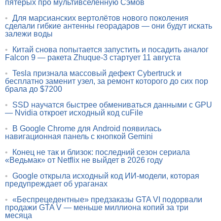
пятерых про мультивселенную Сэмов
•
Для марсианских вертолётов нового поколения
сделали гибкие антенны георадаров — они будут искать
залежи воды
•
Китай снова попытается запустить и посадить аналог
Falcon 9 — ракета Zhuque-3 стартует 11 августа
•
Tesla признала массовый дефект Cybertruck и
бесплатно заменит узел, за ремонт которого до сих пор
брала до $7200
•
SSD научатся быстрее обмениваться данными с GPU
— Nvidia откроет исходный код cuFile
•
В Google Chrome для Android появилась
навигационная панель с кнопкой Gemini
•
Конец не так и близок: последний сезон сериала
«Ведьмак» от Netflix не выйдет в 2026 году
•
Google открыла исходный код ИИ-модели, которая
предупреждает об ураганах
•
«Беспрецедентные» предзаказы GTA VI подорвали
продажи GTA V — меньше миллиона копий за три
месяца