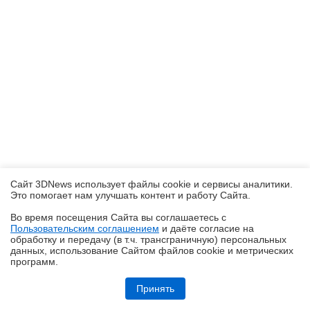
Сайт 3DNews использует файлы cookie и сервисы аналитики.
Это помогает нам улучшать контент и работу Cайта.
Во время посещения Cайта вы соглашаетесь с
Пользовательским соглашением
и даёте согласие на
✖
обработку и передачу (в т.ч. трансграничную) персональных
данных, использование Cайтом файлов cookie и метрических
программ.
Обзор смартфона HUAWEI Pura 90s Pro: компактный флагман по
субфлагманской цене
Принять