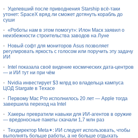
•
Уцелевший после приводнения Starship всё-таки
утонет: SpaceX вряд ли сможет дотянуть корабль до
суши
•
«Роботы нам в этом помогут»: Илон Маск заявил о
неизбежности строительства заводов на Луне
•
Новый софт для мониторов Asus позволяет
регулировать яркость с голосом или поручить эту задачу
ИИ
•
Intel показала своё видение космических дата-центров
— и ИИ тут ни при чём
•
Nvidia инвестирует $3 млрд во владельца кампуса
ЦОД Stargate в Техасе
•
Первому Mac Pro исполнилось 20 лет — Apple тогда
завершила переход на Intel
•
Хакеры превратили навыки для ИИ-агентов в оружие
— вредоносные пакеты скачали 1,7 млн раз
•
Техдиректор Meta✴: ИИ следует использовать, чтобы
выполнять больше работы, а не больше отдыхать