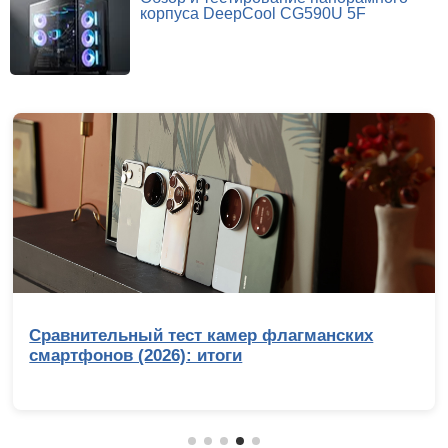
корпуса DeepCool CG590U 5F
Сравнительный тест камер флагманских
смартфонов (2026): итоги