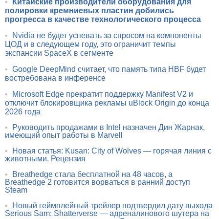
•
Китайские производители оборудования для
полировки кремниевых пластин добились
прогресса в качестве технологического процесса
•
Nvidia не будет успевать за спросом на компоненты
ЦОД и в следующем году, это ограничит темпы
экспансии SpaceX в сегменте
•
Google DeepMind считает, что память типа HBF будет
востребована в инференсе
•
Microsoft Edge прекратит поддержку Manifest V2 и
отключит блокировщика рекламы uBlock Origin до конца
2026 года
•
Руководить продажами в Intel назначен Дин Жарнак,
имеющий опыт работы в Marvell
•
Новая статья: Kusan: City of Wolves — горячая линия с
животными. Рецензия
•
Breathedge стала бесплатной на 48 часов, а
Breathedge 2 готовится ворваться в ранний доступ
Steam
•
Новый геймплейный трейлер подтвердил дату выхода
Serious Sam: Shatterverse — адреналинового шутера на