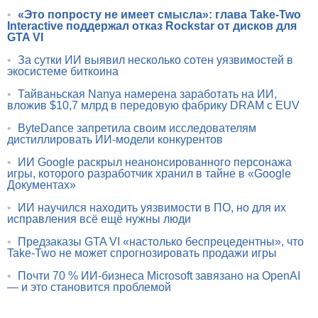
•
«Это попросту не имеет смысла»: глава Take-Two
Interactive поддержал отказ Rockstar от дисков для
GTA VI
•
За сутки ИИ выявил несколько сотен уязвимостей в
экосистеме биткоина
•
Тайваньская Nanya намерена заработать на ИИ,
вложив $10,7 млрд в передовую фабрику DRAM с EUV
•
ByteDance запретила своим исследователям
дистиллировать ИИ-модели конкурентов
•
ИИ Google раскрыл неанонсированного персонажа
игры, которого разработчик хранил в тайне в «Google
Документах»
•
ИИ научился находить уязвимости в ПО, но для их
исправления всё ещё нужны люди
•
Предзаказы GTA VI «настолько беспрецедентны», что
Take-Two не может спрогнозировать продажи игры
•
Почти 70 % ИИ-бизнеса Microsoft завязано на OpenAI
— и это становится проблемой