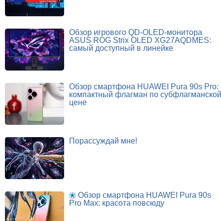
Обзор игрового QD-OLED-монитора
ASUS ROG Strix OLED XG27AQDMES:
самый доступный в линейке
Обзор смартфона HUAWEI Pura 90s Pro:
компактный флагман по субфлагманско
цене
Порассуждай мне!
Обзор смартфона HUAWEI Pura 90s
Pro Max: красота повсюду