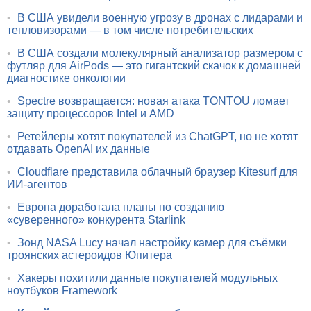
•
В США увидели военную угрозу в дронах с лидарами и
тепловизорами — в том числе потребительских
•
В США создали молекулярный анализатор размером с
футляр для AirPods — это гигантский скачок к домашней
диагностике онкологии
•
Spectre возвращается: новая атака TONTOU ломает
защиту процессоров Intel и AMD
•
Ретейлеры хотят покупателей из ChatGPT, но не хотят
отдавать OpenAI их данные
•
Cloudflare представила облачный браузер Kitesurf для
ИИ-агентов
•
Европа доработала планы по созданию
«суверенного» конкурента Starlink
•
Зонд NASA Lucy начал настройку камер для съёмки
троянских астероидов Юпитера
•
Хакеры похитили данные покупателей модульных
ноутбуков Framework