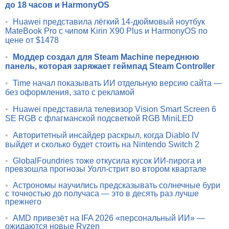
до 18 часов и HarmonyOS
•
Huawei представила лёгкий 14-дюймовый ноутбук
MateBook Pro с чипом Kirin X90 Plus и HarmonyOS по
цене от $1478
•
Моддер создал для Steam Machine переднюю
панель, которая заряжает геймпад Steam Controller
•
Time начал показывать ИИ отдельную версию сайта —
без оформления, зато с рекламой
•
Huawei представила телевизор Vision Smart Screen 6
SE RGB с флагманской подсветкой RGB MiniLED
•
Авторитетный инсайдер раскрыл, когда Diablo IV
выйдет и сколько будет стоить на Nintendo Switch 2
•
GlobalFoundries тоже откусила кусок ИИ-пирога и
превзошла прогнозы Уолл-стрит во втором квартале
•
Астрономы научились предсказывать солнечные бури
с точностью до получаса — это в десять раз лучше
прежнего
•
AMD привезёт на IFA 2026 «персональный ИИ» —
ожидаются новые Ryzen