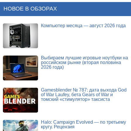
НОВОЕ В ОБЗОРАХ
Компьютер месяца — август 2026 года
Выбираем лучшие игровые ноутбуки на
российском рынке (вторая половина
2026 года)
Gamesblender № 787: дата выхода God
of War Laufey, бета Gears of War и
томский «стимулятор» таксиста
Halo: Campaign Evolved — по третьему
кругу. Рецензия