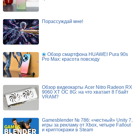
Порассуждай мне!
Обзор смартфона HUAWEI Pura 90s
Pro Max: красота повсюду
Обзор видеокарты Acer Nitro Radeon RX
9060 XT OC 8G: на что хватает 8 Гбайт
VRAM?
Gamesblender № 786: «честный» Unity 7,
игры за рекламу от Xbox, четыре Fallout
и криптокражи в Steam