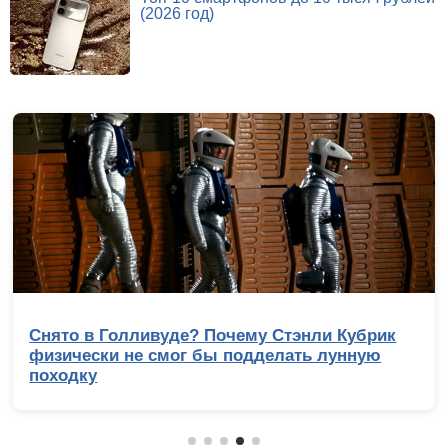
(2026 год)
Снято в Голливуде? Почему Стэнли Кубрик
физически не смог бы подделать лунную
походку