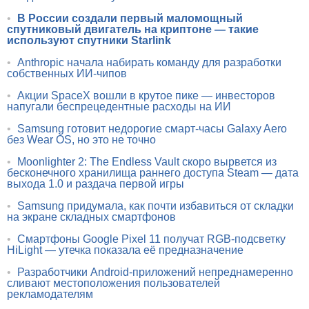
•
В России создали первый маломощный
спутниковый двигатель на криптоне — такие
используют спутники Starlink
•
Anthropic начала набирать команду для разработки
собственных ИИ-чипов
•
Акции SpaceX вошли в крутое пике — инвесторов
напугали беспрецедентные расходы на ИИ
•
Samsung готовит недорогие смарт-часы Galaxy Aero
без Wear OS, но это не точно
•
Moonlighter 2: The Endless Vault скоро вырвется из
бесконечного хранилища раннего доступа Steam — дата
выхода 1.0 и раздача первой игры
•
Samsung придумала, как почти избавиться от складки
на экране складных смартфонов
•
Смартфоны Google Pixel 11 получат RGB-подсветку
HiLight — утечка показала её предназначение
•
Разработчики Android-приложений непреднамеренно
сливают местоположения пользователей
рекламодателям