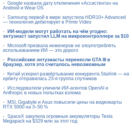
•
Google назвала дату отключения «Ассистента» на
Android и Wear OS
•
Samsung первой в мире запустила HDR10+ Advanced
— технология дебютирует в Prime Video
•
ИИ-модели могут работать на чём угодно:
энтузиаст запустил LLM на микроконтроллере за $10
•
Microsoft призвала инженеров не злоупотреблять
использованием ИИ — это дорого
•
Российские энтузиасты перенесли GTA III в
браузер, хотя это считалось невозможным
•
Китай ускорил развёртывание конкурента Starlink — на
орбиту отправилась 23-я группа спутников
•
Исследователи уличили ИИ-агентов OpenAI и
Anthropic в новых попытках взлома
•
MSI, Gigabyte и Asus повысили цены на видеокарты
RTX 5000 на 3–50 %
•
SpaceX закупила огромные аккумуляторы Tesla
Megapack на $329 млн за этот год