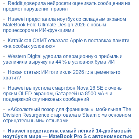
•
Reddit доверила нейросети оценивать сообщения на
предмет нарушения правил
•
Huawei представила ноутбук со складным экраном
MateBook Fold Ultimate Design 2026 с новым
процессором и ИИ-функциями
•
Китайская CXMT отказала Apple в поставках памяти
«на особых условиях»
•
Western Digital удвоила операционную прибыль и
увеличила выручку на 44 % в условиях бума ИИ
•
Новая статья: ИИтоги июля 2026 г.: а цемента-то
хватит?
•
Huawei выпустила смартфон Nova 16 SE с очень
ярким OLED-экраном, батареей на 8500 мА·ч и
поддержкой спутниковых сообщений
•
«Абсолютный позор для франшизы»: мобильная The
Division Resurgence стартовала в Steam с «в основном
отрицательными» отзывами
•
Huawei представила самый лёгкий 14-дюймовый
ноутбук в мире — MateBook Pro S с автономностью