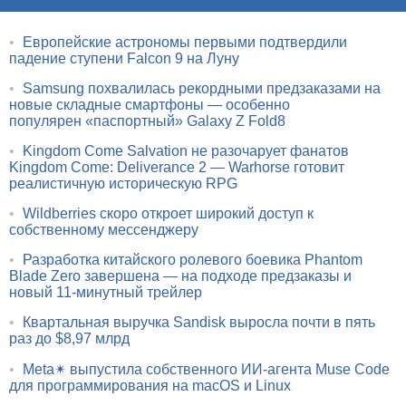
•
Европейские астрономы первыми подтвердили
падение ступени Falcon 9 на Луну
•
Samsung похвалилась рекордными предзаказами на
новые складные смартфоны — особенно
популярен «паспортный» Galaxy Z Fold8
•
Kingdom Come Salvation не разочарует фанатов
Kingdom Come: Deliverance 2 — Warhorse готовит
реалистичную историческую RPG
•
Wildberries скоро откроет широкий доступ к
собственному мессенджеру
•
Разработка китайского ролевого боевика Phantom
Blade Zero завершена — на подходе предзаказы и
новый 11-минутный трейлер
•
Квартальная выручка Sandisk выросла почти в пять
раз до $8,97 млрд
•
Meta✴ выпустила собственного ИИ-агента Muse Code
для программирования на macOS и Linux