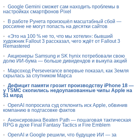
•
Google Gemini сможет сам находить проблемы в
настройках смартфонов Pixel
•
В работе Рунета произошёл масштабный сбой —
россияне не могут попасть на десятки сайтов
•
«Это на 100 % не то, что мы хотели»: бывший
художник Fallout 3 рассказал, чего ждёт от Fallout 3
Remastered
•
Акционеры Samsung и SK hynix потребовали свою
долю ИИ-бума — больше дивидендов и выкупа акций
•
Марсоход Perseverance впервые показал, как Земля
скрылась за спутником Марса
•
Дефицит памяти грозит производству iPhone 18 —
у TSMC скопились недоупакованные чипы Apple на
$1 млрд
•
OpenAI попросила суд отклонить иск Apple, обвинив
компанию в подтасовке фактов
•
Анонсирована Beaten Path — пошаговая тактическая
RPG в духе Final Fantasy Tactics и Fire Emblem
•
OpenAI и Google решили, что будущее ИИ — за