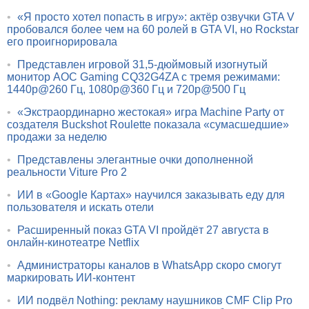
•
«Я просто хотел попасть в игру»: актёр озвучки GTA V
пробовался более чем на 60 ролей в GTA VI, но Rockstar
его проигнорировала
•
Представлен игровой 31,5-дюймовый изогнутый
монитор AOC Gaming CQ32G4ZA с тремя режимами:
1440p@260 Гц, 1080p@360 Гц и 720p@500 Гц
•
«Экстраординарно жестокая» игра Machine Party от
создателя Buckshot Roulette показала «сумасшедшие»
продажи за неделю
•
Представлены элегантные очки дополненной
реальности Viture Pro 2
•
ИИ в «Google Картах» научился заказывать еду для
пользователя и искать отели
•
Расширенный показ GTA VI пройдёт 27 августа в
онлайн-кинотеатре Netflix
•
Администраторы каналов в WhatsApp скоро смогут
маркировать ИИ-контент
•
ИИ подвёл Nothing: рекламу наушников CMF Clip Pro