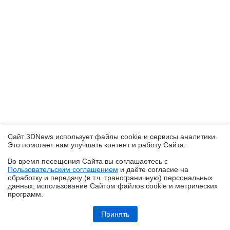
Сайт 3DNews использует файлы cookie и сервисы аналитики.
Это помогает нам улучшать контент и работу Cайта.
Во время посещения Cайта вы соглашаетесь с
Пользовательским соглашением
и даёте согласие на
✖
обработку и передачу (в т.ч. трансграничную) персональных
данных, использование Cайтом файлов cookie и метрических
программ.
Ryzen и DDR5-6000 на чипах Samsung — G.Skill даёт добро
Принять