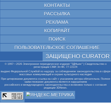
КОНТАКТЫ
РАССЫЛКА
РЕКЛАМА
КОПИРАЙТ
ПОИСК
ПОЛЬЗОВАТЕЛЬСКОЕ СОГЛАШЕНИЕ
ЗАЩИЩЕНО CURATOR
© 1997—2026 Электронное периодическое издание "3ДНьюс" | Свидетельство о
регистрации СМИ Эл ФС 77-22224
выдано Федеральной Службой по надзору за соблюдением законодательства в сфере
массовых коммуникаций и охране культурного наследия
При цитировании документа ссылка на сайт с указанием автора обязательна. Полное
заимствование документа является нарушением
российского и международного законодательства и возможно только с согласия
редакции 3DNews.