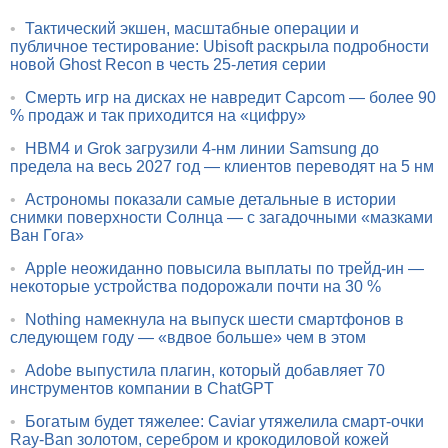
•
Тактический экшен, масштабные операции и
публичное тестирование: Ubisoft раскрыла подробности
новой Ghost Recon в честь 25-летия серии
•
Смерть игр на дисках не навредит Capcom — более 90
% продаж и так приходится на «цифру»
•
HBM4 и Grok загрузили 4-нм линии Samsung до
предела на весь 2027 год — клиентов переводят на 5 нм
•
Астрономы показали самые детальные в истории
снимки поверхности Солнца — с загадочными «мазками
Ван Гога»
•
Apple неожиданно повысила выплаты по трейд-ин —
некоторые устройства подорожали почти на 30 %
•
Nothing намекнула на выпуск шести смартфонов в
следующем году — «вдвое больше» чем в этом
•
Adobe выпустила плагин, который добавляет 70
инструментов компании в ChatGPT
•
Богатым будет тяжелее: Caviar утяжелила смарт-очки
Ray-Ban золотом, серебром и крокодиловой кожей