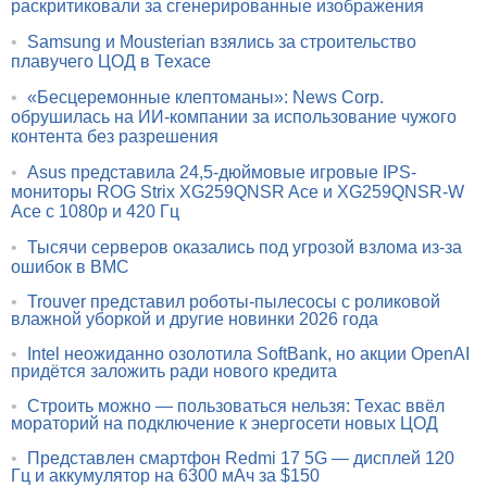
раскритиковали за сгенерированные изображения
•
Samsung и Mousterian взялись за строительство
плавучего ЦОД в Техасе
•
«Бесцеремонные клептоманы»: News Corp.
обрушилась на ИИ-компании за использование чужого
контента без разрешения
•
Asus представила 24,5-дюймовые игровые IPS-
мониторы ROG Strix XG259QNSR Ace и XG259QNSR-W
Ace с 1080p и 420 Гц
•
Тысячи серверов оказались под угрозой взлома из-за
ошибок в BMC
•
Trouver представил роботы-пылесосы с роликовой
влажной уборкой и другие новинки 2026 года
•
Intel неожиданно озолотила SoftBank, но акции OpenAI
придётся заложить ради нового кредита
•
Строить можно — пользоваться нельзя: Техас ввёл
мораторий на подключение к энергосети новых ЦОД
•
Представлен смартфон Redmi 17 5G — дисплей 120
Гц и аккумулятор на 6300 мАч за $150