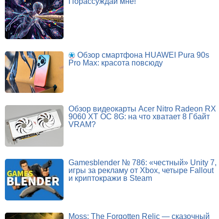
Порассуждай мне!
Обзор смартфона HUAWEI Pura 90s
Pro Max: красота повсюду
Обзор видеокарты Acer Nitro Radeon RX
9060 XT OC 8G: на что хватает 8 Гбайт
VRAM?
Gamesblender № 786: «честный» Unity 7,
игры за рекламу от Xbox, четыре Fallout
и криптокражи в Steam
Moss: The Forgotten Relic — сказочный