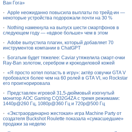
Ван Гога»
•
Apple неожиданно повысила выплаты по трейд-ин —
некоторые устройства подорожали почти на 30 %
•
Nothing намекнула на выпуск шести смартфонов в
следующем году — «вдвое больше» чем в этом
•
Adobe выпустила плагин, который добавляет 70
инструментов компании в ChatGPT
•
Богатым будет тяжелее: Caviar утяжелила смарт-очки
Ray-Ban золотом, серебром и крокодиловой кожей
•
«Я просто хотел попасть в игру»: актёр озвучки GTA V
пробовался более чем на 60 ролей в GTA VI, но Rockstar
его проигнорировала
•
Представлен игровой 31,5-дюймовый изогнутый
монитор AOC Gaming CQ32G4ZA с тремя режимами:
1440p@260 Гц, 1080p@360 Гц и 720p@500 Гц
•
«Экстраординарно жестокая» игра Machine Party от
создателя Buckshot Roulette показала «сумасшедшие»
продажи за неделю