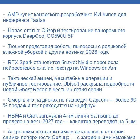
•
AMD купит канадского разработчика ИИ-чипов для
инференса Taalas
•
Новая статья: Обзор и тестирование панорамного
корпуса DeepCool CG590U 5F
•
Trouver представил роботы-пылесосы с роликовой
влажной уборкой и другие новинки 2026 года
•
RTX Spark становится ближе: Nvidia перенесла
нейросетевое сжатие текстур на Windows on Arm
•
Тактический экшен, масштабные операции и
публичное тестирование: Ubisoft раскрыла подробности
новой Ghost Recon в честь 25-летия серии
•
Смерть игр на дисках не навредит Capcom — более 90
% продаж и так приходится на «цифру»
•
HBM4 и Grok загрузили 4-нм линии Samsung до
предела на весь 2027 год — клиентов переводят на 5 нм
•
Астрономы показали самые детальные в истории
снимки поверхности Солнца — с загадочными «мазками