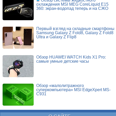
Обзор системы жидкостного
охлаждения MSI MEG CoreLiquid E15
360: экран-водопад теперь и на СЖО
Первый взгляд на складные смартфоны
Samsung Galaxy Z Fold8, Galaxy Z Fold8
Ultra и Galaxy Z Flip8
Обзор HUAWEI WATCH Kids X1 Pro:
самые умные детские часы
Обзор «малолитражного
суперкомпьютера» MSI EdgeXpert MS-
C931