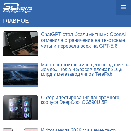
ГЛАВНОЕ
ChatGPT стал безлимитным: OpenAI
отменила ограничения на текстовые
чаты и перевела всех на GPT-5.6
Маск построит «самое ценное здание на
Земле»: Tesla и SpaceX вложат $16,8
млрд в мегазавод чипов TeraFab
Обзор и тестирование панорамного
корпуса DeepCool CG590U 5F
ИИтоги июля 2026 г.: а цемента-то