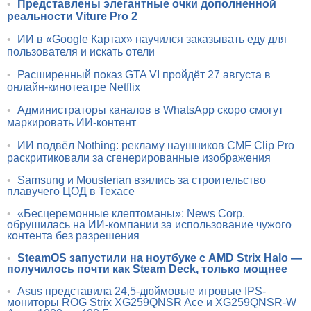
•
Представлены элегантные очки дополненной
реальности Viture Pro 2
•
ИИ в «Google Картах» научился заказывать еду для
пользователя и искать отели
•
Расширенный показ GTA VI пройдёт 27 августа в
онлайн-кинотеатре Netflix
•
Администраторы каналов в WhatsApp скоро смогут
маркировать ИИ-контент
•
ИИ подвёл Nothing: рекламу наушников CMF Clip Pro
раскритиковали за сгенерированные изображения
•
Samsung и Mousterian взялись за строительство
плавучего ЦОД в Техасе
•
«Бесцеремонные клептоманы»: News Corp.
обрушилась на ИИ-компании за использование чужого
контента без разрешения
•
SteamOS запустили на ноутбуке с AMD Strix Halo —
получилось почти как Steam Deck, только мощнее
•
Asus представила 24,5-дюймовые игровые IPS-
мониторы ROG Strix XG259QNSR Ace и XG259QNSR-W