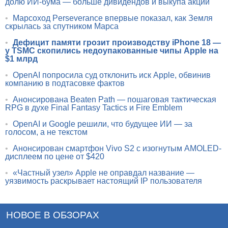
долю ИИ-бума — больше дивидендов и выкупа акций
•
Марсоход Perseverance впервые показал, как Земля
скрылась за спутником Марса
•
Дефицит памяти грозит производству iPhone 18 —
у TSMC скопились недоупакованные чипы Apple на
$1 млрд
•
OpenAI попросила суд отклонить иск Apple, обвинив
компанию в подтасовке фактов
•
Анонсирована Beaten Path — пошаговая тактическая
RPG в духе Final Fantasy Tactics и Fire Emblem
•
OpenAI и Google решили, что будущее ИИ — за
голосом, а не текстом
•
Анонсирован смартфон Vivo S2 с изогнутым AMOLED-
дисплеем по цене от $420
•
«Частный узел» Apple не оправдал название —
уязвимость раскрывает настоящий IP пользователя
НОВОЕ В ОБЗОРАХ