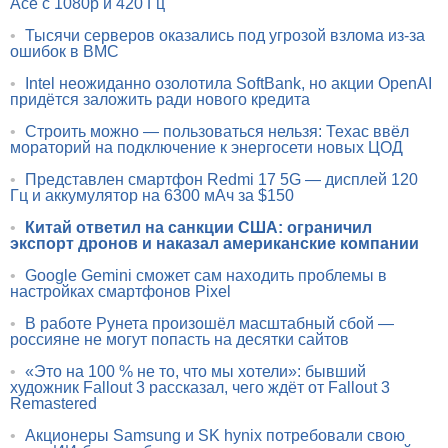
Ace с 1080p и 420 Гц
•
Тысячи серверов оказались под угрозой взлома из-за
ошибок в BMC
•
Intel неожиданно озолотила SoftBank, но акции OpenAI
придётся заложить ради нового кредита
•
Строить можно — пользоваться нельзя: Техас ввёл
мораторий на подключение к энергосети новых ЦОД
•
Представлен смартфон Redmi 17 5G — дисплей 120
Гц и аккумулятор на 6300 мАч за $150
•
Китай ответил на санкции США: ограничил
экспорт дронов и наказал американские компании
•
Google Gemini сможет сам находить проблемы в
настройках смартфонов Pixel
•
В работе Рунета произошёл масштабный сбой —
россияне не могут попасть на десятки сайтов
•
«Это на 100 % не то, что мы хотели»: бывший
художник Fallout 3 рассказал, чего ждёт от Fallout 3
Remastered
•
Акционеры Samsung и SK hynix потребовали свою