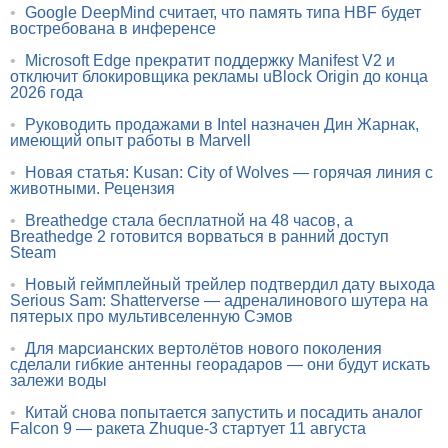
•
Google DeepMind считает, что память типа HBF будет
востребована в инференсе
•
Microsoft Edge прекратит поддержку Manifest V2 и
отключит блокировщика рекламы uBlock Origin до конца
2026 года
•
Руководить продажами в Intel назначен Дин Жарнак,
имеющий опыт работы в Marvell
•
Новая статья: Kusan: City of Wolves — горячая линия с
животными. Рецензия
•
Breathedge стала бесплатной на 48 часов, а
Breathedge 2 готовится ворваться в ранний доступ
Steam
•
Новый геймплейный трейлер подтвердил дату выхода
Serious Sam: Shatterverse — адреналинового шутера на
пятерых про мультивселенную Сэмов
•
Для марсианских вертолётов нового поколения
сделали гибкие антенны георадаров — они будут искать
залежи воды
•
Китай снова попытается запустить и посадить аналог
Falcon 9 — ракета Zhuque-3 стартует 11 августа