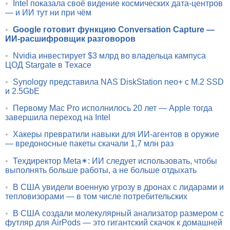
•
Intel показала своё видение космических дата-центров
— и ИИ тут ни при чём
•
Google готовит функцию Conversation Capture —
ИИ-расшифровщик разговоров
•
Nvidia инвестирует $3 млрд во владельца кампуса
ЦОД Stargate в Техасе
•
Synology представила NAS DiskStation neo+ с M.2 SSD
и 2.5GbE
•
Первому Mac Pro исполнилось 20 лет — Apple тогда
завершила переход на Intel
•
Хакеры превратили навыки для ИИ-агентов в оружие
— вредоносные пакеты скачали 1,7 млн раз
•
Техдиректор Meta✴: ИИ следует использовать, чтобы
выполнять больше работы, а не больше отдыхать
•
В США увидели военную угрозу в дронах с лидарами и
тепловизорами — в том числе потребительских
•
В США создали молекулярный анализатор размером с
футляр для AirPods — это гигантский скачок к домашней