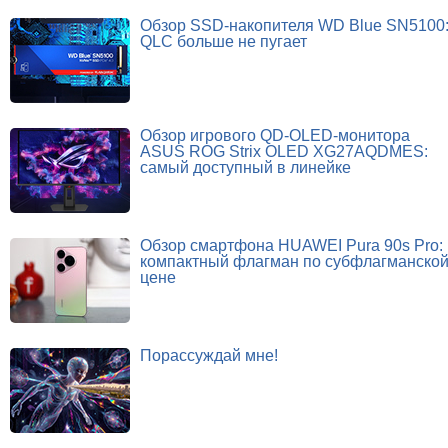
Обзор SSD-накопителя WD Blue SN5100
QLC больше не пугает
Обзор игрового QD-OLED-монитора
ASUS ROG Strix OLED XG27AQDMES:
самый доступный в линейке
Обзор смартфона HUAWEI Pura 90s Pro:
компактный флагман по субфлагманско
цене
Порассуждай мне!