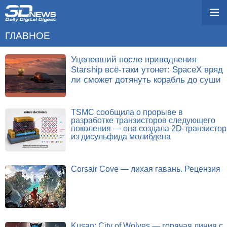
ГЛАВНОЕ
Уцелевший после приводнения
Starship всё-таки утонет: SpaceX вряд
ли сможет дотянуть корабль до суши
TSMC сообщила о прорыве в
разработке транзисторов следующего
поколения — она создала 2D-транзистор
из дисульфида молибдена
Corsair Cove — лихая гавань. Рецензия
Kusan: City of Wolves — горячая линия с