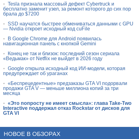
•
Tesla признала массовый дефект Cybertruck и
бесплатно заменит узел, за ремонт которого до сих пор
брала до $7200
•
SSD научатся быстрее обмениваться данными с GPU
— Nvidia откроет исходный код cuFile
•
В Google Chrome для Android появилась
навигационная панель с кнопкой Gemini
•
Конец не так и близок: последний сезон сериала
«Ведьмак» от Netflix не выйдет в 2026 году
•
Google открыла исходный код ИИ-модели, которая
предупреждает об ураганах
•
«Беспрецедентные» предзаказы GTA VI подорвали
продажи GTA V — меньше миллиона копий за три
месяца
•
«Это попросту не имеет смысла»: глава Take-Two
Interactive поддержал отказ Rockstar от дисков для
GTA VI
НОВОЕ В ОБЗОРАХ