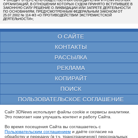
ОРГАНИЗАЦИЙ, В ОТНОШЕНИИ КОТОРЫХ СУДОМ ПРИНЯТО ВСТУПИВШЕЕ В
ЗАКОННУЮ СИЛУ РЕШЕНИЕ О ЛИКВИДАЦИИ ИЛИ ЗАПРЕТЕ ДЕЯТЕЛЬНОСТИ
ПО ОСНОВАНИЯМ, ПРЕДУСМОТРЕННЫМ ФЕДЕРАЛЬНЫМ ЗАКОНОМ ОТ
25.07.2002 № 114-ФЗ «О ПРОТИВОДЕЙСТВИИ ЭКСТРЕМИСТСКОЙ
ДЕЯТЕЛЬНОСТИ»;
О САЙТЕ
КОНТАКТЫ
РАССЫЛКА
РЕКЛАМА
КОПИРАЙТ
ПОИСК
ПОЛЬЗОВАТЕЛЬСКОЕ СОГЛАШЕНИЕ
ЗАЩИЩЕНО CURATOR
Сайт 3DNews использует файлы cookie и сервисы аналитики.
Это помогает нам улучшать контент и работу Cайта.
© 1997—2026 Электронное периодическое издание "3ДНьюс" | Свидетельство о
регистрации СМИ Эл ФС 77-22224
Во время посещения Cайта вы соглашаетесь с
выдано Федеральной Службой по надзору за соблюдением законодательства в сфере
Пользовательским соглашением
и даёте согласие на
массовых коммуникаций и охране культурного наследия
✖
обработку и передачу (в т.ч. трансграничную) персональных