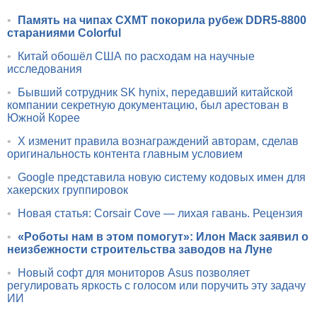
•
Память на чипах CXMT покорила рубеж DDR5-8800
стараниями Colorful
•
Китай обошёл США по расходам на научные
исследования
•
Бывший сотрудник SK hynix, передавший китайской
компании секретную документацию, был арестован в
Южной Корее
•
X изменит правила вознаграждений авторам, сделав
оригинальность контента главным условием
•
Google представила новую систему кодовых имен для
хакерских группировок
•
Новая статья: Corsair Cove — лихая гавань. Рецензия
•
«Роботы нам в этом помогут»: Илон Маск заявил о
неизбежности строительства заводов на Луне
•
Новый софт для мониторов Asus позволяет
регулировать яркость с голосом или поручить эту задачу
ИИ