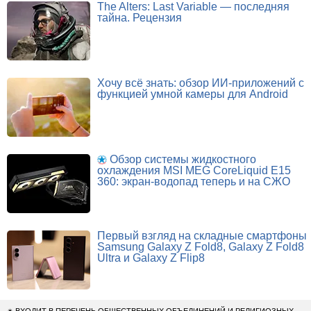
The Alters: Last Variable — последняя
тайна. Рецензия
Хочу всё знать: обзор ИИ-приложений с
функцией умной камеры для Android
Обзор системы жидкостного
охлаждения MSI MEG CoreLiquid E15
360: экран-водопад теперь и на СЖО
Первый взгляд на складные смартфоны
Samsung Galaxy Z Fold8, Galaxy Z Fold8
Ultra и Galaxy Z Flip8
✴
ВХОДИТ В ПЕРЕЧЕНЬ ОБЩЕСТВЕННЫХ ОБЪЕДИНЕНИЙ И РЕЛИГИОЗНЫХ