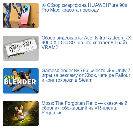
Обзор смартфона HUAWEI Pura 90s
Pro Max: красота повсюду
Обзор видеокарты Acer Nitro Radeon RX
9060 XT OC 8G: на что хватает 8 Гбайт
VRAM?
Gamesblender № 786: «честный» Unity 7,
игры за рекламу от Xbox, четыре Fallout
и криптокражи в Steam
Moss: The Forgotten Relic — сказочный
сборник, сбежавший из VR-плена.
Рецензия