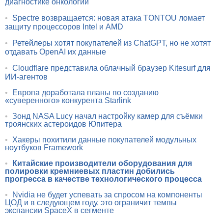
диагностике онкологии
•
Spectre возвращается: новая атака TONTOU ломает
защиту процессоров Intel и AMD
•
Ретейлеры хотят покупателей из ChatGPT, но не хотят
отдавать OpenAI их данные
•
Cloudflare представила облачный браузер Kitesurf для
ИИ-агентов
•
Европа доработала планы по созданию
«суверенного» конкурента Starlink
•
Зонд NASA Lucy начал настройку камер для съёмки
троянских астероидов Юпитера
•
Хакеры похитили данные покупателей модульных
ноутбуков Framework
•
Китайские производители оборудования для
полировки кремниевых пластин добились
прогресса в качестве технологического процесса
•
Nvidia не будет успевать за спросом на компоненты
ЦОД и в следующем году, это ограничит темпы
экспансии SpaceX в сегменте