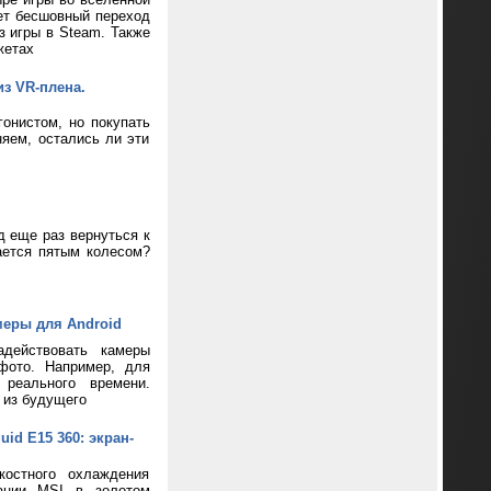
ает бесшовный переход
з игры в Steam. Также
жетах
из VR-плена.
онистом, но покупать
яем, остались ли эти
д еще раз вернуться к
ается пятым колесом?
меры для Android
адействовать камеры
фото. Например, для
реального времени.
 из будущего
d E15 360: экран-
костного охлаждения
пании MSI в золотом