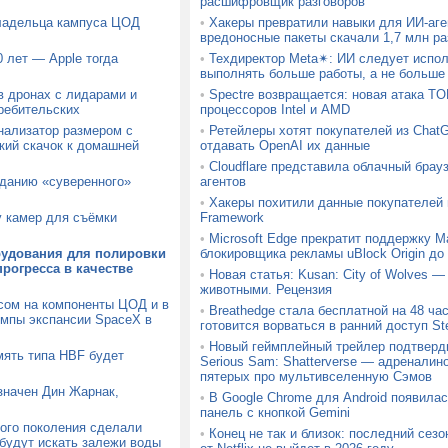
расшифровщик разговоров
владельца кампуса ЦОД
•
Хакеры превратили навыки для ИИ-аге
вредоносные пакеты скачали 1,7 млн ра
 лет — Apple тогда
•
Техдиректор Meta✴: ИИ следует испол
выполнять больше работы, а не больше
в дронах с лидарами и
•
Spectre возвращается: новая атака T
ребительских
процессоров Intel и AMD
ализатор размером с
•
Ретейлеры хотят покупателей из ChatG
кий скачок к домашней
отдавать OpenAI их данные
•
Cloudflare представила облачный брауз
зданию «суверенного»
агентов
•
Хакеры похитили данные покупателей
у камер для съёмки
Framework
•
Microsoft Edge прекратит поддержку Ma
рудования для полировки
блокировщика рекламы uBlock Origin до 
рогресса в качестве
•
Новая статья: Kusan: City of Wolves —
животными. Рецензия
осом на компоненты ЦОД и в
•
Breathedge стала бесплатной на 48 час
емпы экспансии SpaceX в
готовится ворваться в ранний доступ S
•
Новый геймплейный трейлер подтверд
мять типа HBF будет
Serious Sam: Shatterverse — адреналин
пятерых про мультивселенную Сэмов
значен Дин Жарнак,
•
В Google Chrome для Android появила
панель с кнопкой Gemini
ого поколения сделали
•
Конец не так и близок: последний сез
 будут искать залежи воды