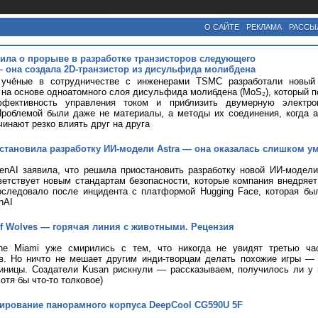
О САЙТЕ
РЕКЛАМА
РАССЫ
ла о прорыве в разработке транзисторов следующего
 она создала 2D-транзистор из дисульфида молибдена
 учёные в сотрудничестве с инженерами TSMC разработали новый 
 на основе одноатомного слоя дисульфида молибдена (MoS₂), который 
фективность управления током и приблизить двумерную электро
Проблемой были даже не материалы, а методы их соединения, когда 
чинают резко влиять друг на друга
становила разработку ИИ-модели Astra — она оказалась слишком у
nAI заявила, что решила приостановить разработку новой ИИ-модели 
ветствует новым стандартам безопасности, которые компания внедряе
оследовало после инцидента с платформой Hugging Face, которая бы
nAI
 of Wolves — горячая линия с животными. Рецензия
ine Miami уже смирились с тем, что никогда не увидят третью ча
ов. Но ничто не мешает другим инди-творцам делать похожие игры —
иницы. Создатели Kusan рискнули — рассказываем, получилось ли у н
хотя бы что-то толковое)
тирование панорамного корпуса DeepCool CG590U 5F