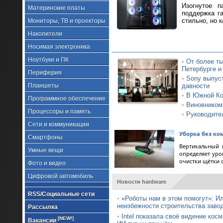
Изогнутое п
Материнские платы
поддержка г
стильно, но к
Мониторы, ТВ и проекторы
Накопители
Носимая электроника
Ноутбуки и ПК
•
От более ты
Петербурге и
Периферия
•
Sony выпус
Планшеты
давности
•
В Южной Кор
Программное обеспечение
•
Виновником
Процессоры и память
•
Руководител
Сети и коммуникации
Уборка без ко
Смартфоны
Вертикальный 
Умные вещи
определяет уро
очистки щётки 
Фото и видео
Цифровой автомобиль
Новости hardware
RSS/Социальные сети
•
«Роботы нам в этом помогут»: И
неизбежности строительства заво
Рассылка
•
Intel показала своё видение кос
[NEW!]
Вакансии