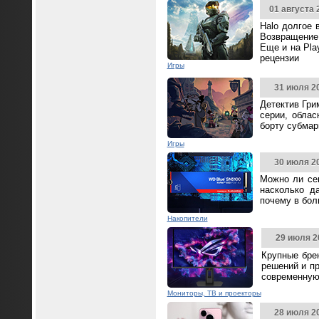
01 августа 
Halo долгое 
Возвращение 
Еще и на Pla
рецензии
Игры
31 июля 2
Детектив Гри
серии, облас
борту субмар
Игры
30 июля 2
Можно ли се
насколько д
почему в бол
Накопители
29 июля 2
Крупные бре
решений и п
современную
Мониторы, ТВ и проекторы
28 июля 2