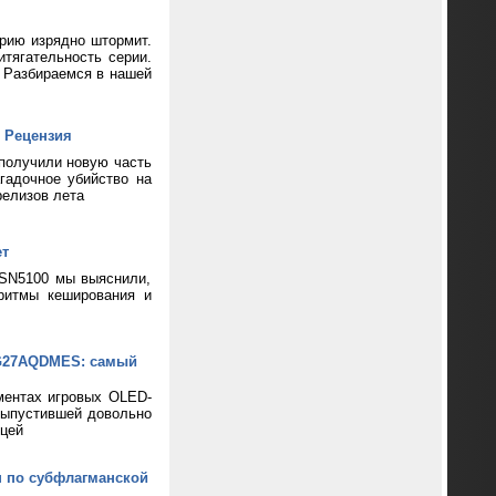
ерию изрядно штормит.
тягательность серии.
? Разбираемся в нашей
 Рецензия
 получили новую часть
гадочное убийство на
релизов лета
ет
 SN5100 мы выяснили,
ритмы кеширования и
XG27AQDMES: самый
ментах игровых OLED-
выпустившей довольно
цей
н по субфлагманской