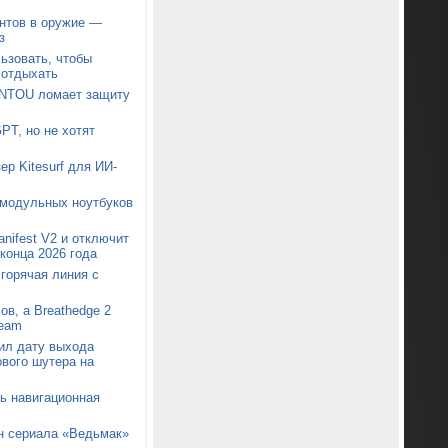
нтов в оружие —
з
ьзовать, чтобы
 отдыхать
ONTOU ломает защиту
PT, но не хотят
ер Kitesurf для ИИ-
 модульных ноутбуков
nifest V2 и отключит
конца 2026 года
 горячая линия с
ов, а Breathedge 2
team
ил дату выхода
ового шутера на
сь навигационная
он сериала «Ведьмак»