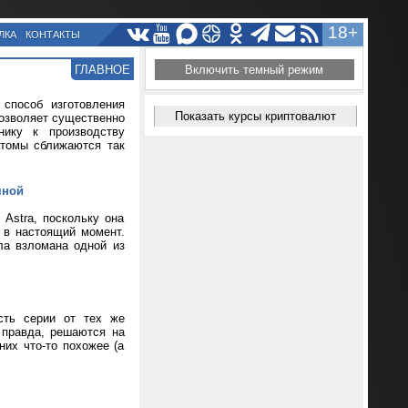
18+
ЛКА
КОНТАКТЫ
ГЛАВНОЕ
Включить темный режим
способ изготовления
Показать курсы криптовалют
позволяет существенно
нику к производству
атомы сближаются так
мной
Astra, поскольку она
т в настоящий момент.
ла взломана одной из
сть серии от тех же
 правда, решаются на
их что-то похожее (а