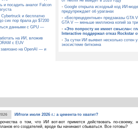
от Netflix не выйдет в 2026 году
ь и посадить аналог Falcon
•
Google открыла исходный код ИИ-моде
вгуста
предупреждает об ураганах
Cybertruck и бесплатно
•
«Беспрецедентные» предзаказы GTA V
до сих пор брала до $7200
GTA V — меньше миллиона копий за тр
аться данными с GPU —
•
«Это попросту не имеет смысла»: гл
Interactive поддержал отказ Rockstar 
аботать на ИИ, вложив
•
За сутки ИИ выявил несколько сотен 
 DRAM с EUV
экосистеме биткоина
 завязано на OpenAI — и
ИИтоги июля 2026 г.: а цемента-то хватит?
2026
рочества о том, что ИИ вот-вот примется действовать по-своему, 
планов его создателей, вроде бы начинают сбываться. Все готовы?