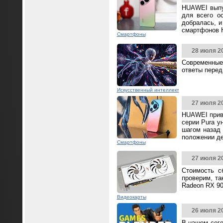
HUAWEI выпус
для всего о
добралась, и
смартфонов 
Смартфоны
28 июля 2
Современные
ответы перед
Искусственный интеллект
27 июля 2
HUAWEI прив
серии Pura у
шагом назад 
положении д
Смартфоны
27 июля 2
Стоимость с
проверим, та
Radeon RX 90
Видеокарты
26 июля 2
В нашем сего