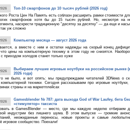
Топ-10 смартфонов до 10 тысяч рублей (2026 год)
2026
кого Роста Цен На Память есть соблазн расширить рамки стоимости дл
огих смартфонов хотя бы до 15 тысяч рублей. Но, несмотря на н
егмента, наскрести традиционную "десятку за десятку" — да еще и насы
 так уж сложно
Компьютер месяца — август 2026 года
2026
ивается, а вместе с ним и остатки надежды на скорый конец дефици
 что цены на компьютерную технику в этом году не снизятся. Наоборо
о с приходом холодов станет только хуже
Выбираем лучшие игровые ноутбуки на российском рынке (
2026
2026 года)
ого не было, и вот опять: мы предупреждаем читателей 3DNews о с
компьютерной техники. Сегодня рассказываем про игровые ноутбуки,
зинах страны и на маркетплейсах
Gamesblender № 787: дата выхода God of War Laufey, бета Gea
2026
«стимулятор» таксиста
овать в GamesBlender — место, где мы каждую неделю отбираем д
овой индустрии без лишнего шума. В этом выпуске — громкие анон
паний, неожиданные переносы, новые проекты и самые любопытн
ё игровое сообщество. Поехали!