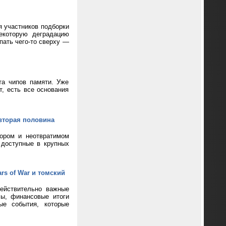
я участников подборки
екоторую деградацию
пать чего-то сверху —
та чипов памяти. Уже
т, есть все основания
вторая половина
кором и неотвратимом
 доступные в крупных
rs of War и томский
ействительно важные
сы, финансовые итоги
ые события, которые