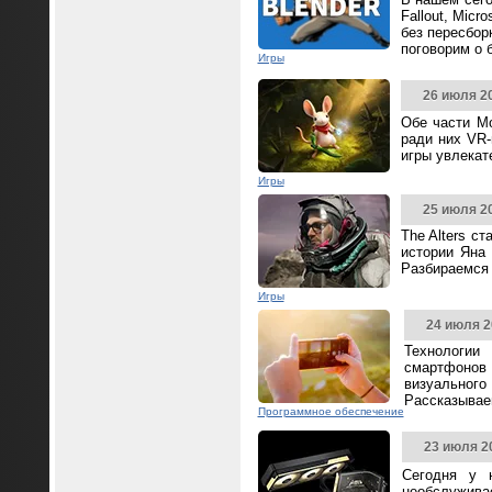
Fallout, Mic
без пересбор
поговорим о 
Игры
26 июля 2
Обе части Mo
ради них VR-
игры увлека
Игры
25 июля 2
The Alters с
истории Яна 
Разбираемся 
Игры
24 июля 2
Технологии
смартфонов
визуальног
Рассказываем
Программное обеспечение
23 июля 2
Сегодня у 
необслужива