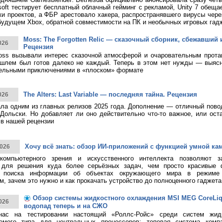
rosoft тестирует бесплатный облачный гейминг с рекламой, Unity 7 обещ
ки проектов, а ФБР арестовало хакера, распространявшего вирусы чере
будущем Xbox, обратной совместимости на ПК и необычных игровых гад
Moss: The Forgotten Relic — сказочный сборник, сбежавший 
026
Рецензия
ss вызывали интерес сказочной атмосферой и очаровательным протаг
шлем был готов далеко не каждый. Теперь в этом нет нужды — выясн
тельными приключениями в «плоском» формате
The Alters: Last Variable — последняя тайна. Рецензия
026
тала одним из главных релизов 2025 года. Дополнение — отличный пово
Дольски. Но добавляет ли оно действительно что-то важное, или ост
в нашей рецензии
Хочу всё знать: обзор ИИ-приложений с функцией умной ка
026
 компьютерного зрения и искусственного интеллекта позволяют з
 для решения куда более серьёзных задач, чем просто красивые 
о поиска информации об объектах окружающего мира в режиме 
, зачем это нужно и как прокачать устройство до полноценного гаджета
Обзор системы жидкостного охлаждения MSI MEG CoreLiqui
026
водопад теперь и на СЖО
нас на тестировании настоящий «Роллс-Ройс» среди систем жид
емого типа для центральных процессоров: топовая система ком