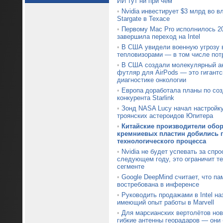
ИИ тут ни при чём
•
Nvidia инвестирует $3 млрд во 
Stargate в Техасе
•
Первому Mac Pro исполнилось 20
завершила переход на Intel
•
В США увидели военную угрозу 
тепловизорами — в том числе пот
•
В США создали молекулярный ан
футляр для AirPods — это гигантс
диагностике онкологии
•
Европа доработала планы по со
конкурента Starlink
•
Зонд NASA Lucy начал настройк
троянских астероидов Юпитера
•
Китайские производители обо
кремниевых пластин добились п
технологического процесса
•
Nvidia не будет успевать за спр
следующем году, это ограничит т
сегменте
•
Google DeepMind считает, что па
востребована в инференсе
•
Руководить продажами в Intel на
имеющий опыт работы в Marvell
•
Для марсианских вертолётов нов
гибкие антенны георадаров — они