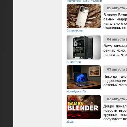
Искусственный интеллект
05 августа 
В эпоху Вели
самых недор
начального с
оказалось не
Смартфоны
04 августа 
Лето заканч
сейчас ясно,
полагать, чт
Аналитика
03 августа 
Никогда так
подорожании 
сетевых мага
Ноутбуки и ПК
02 августа 
Добро пожал
новости игр
крупных ком
обсуждает вс
Игры