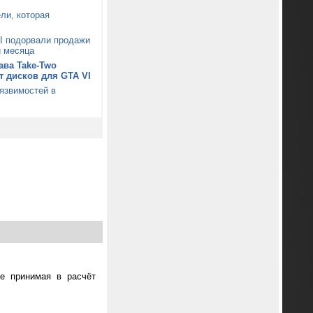
ли, которая
I подорвали продажи
и месяца
ава Take-Two
от дисков для GTA VI
уязвимостей в
не принимая в расчёт