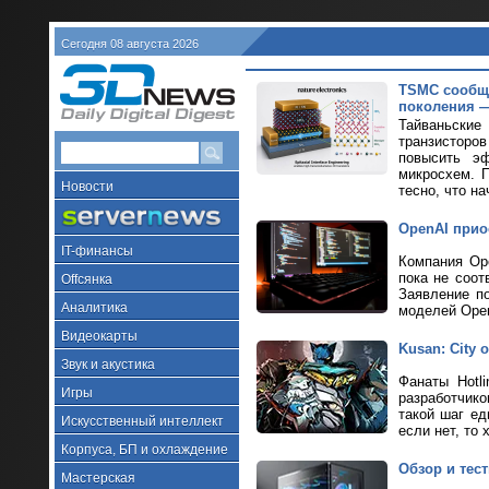
Сегодня 08 августа 2026
TSMC сообщи
поколения —
Тайваньские
транзисторов
повысить эф
микросхем. 
Новости
тесно, что на
OpenAI прио
IT-финансы
Компания Ope
пока не соот
Offсянка
Заявление п
Аналитика
моделей Ope
Видеокарты
Kusan: City
Звук и акустика
Фанаты Hotl
Игры
разработчик
такой шаг ед
Искусственный интеллект
если нет, то 
Корпуса, БП и охлаждение
Обзор и тес
Мастерская