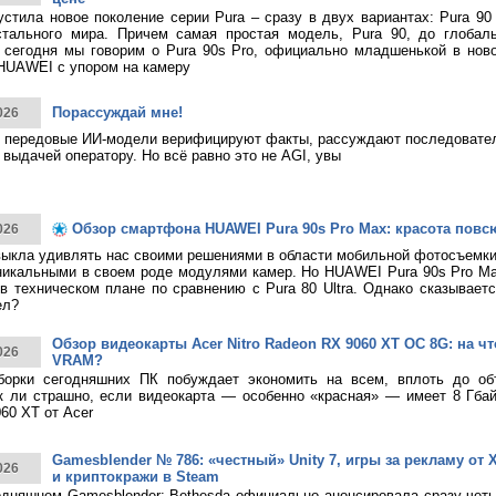
тила новое поколение серии Pura – сразу в двух вариантах: Pura 90
стального мира. Причем самая простая модель, Pura 90, до глобаль
 сегодня мы говорим о Pura 90s Pro, официально младшенькой в нов
HUAWEI с упором на камеру
Порассуждай мне!
026
 передовые ИИ-модели верифицируют факты, рассуждают последовател
 выдачей оператору. Но всё равно это не AGI, увы
Обзор смартфона HUAWEI Pura 90s Pro Max: красота повс
026
ыкла удивлять нас своими решениями в области мобильной фотосъемк
никальными в своем роде модулями камер. Но HUAWEI Pura 90s Pro M
в техническом плане по сравнению с Pura 80 Ultra. Однако сказывает
ел?
Обзор видеокарты Acer Nitro Radeon RX 9060 XT OC 8G: на что
026
VRAM?
борки сегодняшних ПК побуждает экономить на всем, вплоть до о
к ли страшно, если видеокарта — особенно «красная» — имеет 8 Гбай
60 XT от Acer
Gamesblender № 786: «честный» Unity 7, игры за рекламу от X
026
и криптокражи в Steam
дняшнем Gamesblender: Bethesda официально анонсировала сразу четы