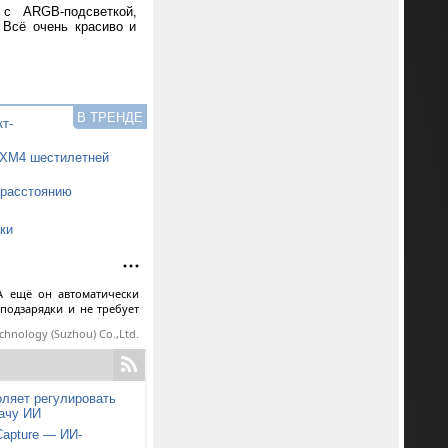
 с ARGB-подсветкой,
 Всё очень красиво и
В ТРЕНДЕ
т-
0XM4 шестилетней
 расстоянию
ки
А ещё он автоматически
 подзарядки и не требует
echnology (Suzhou) Co.,Ltd.
ляет регулировать
дачу ИИ
Capture — ИИ-