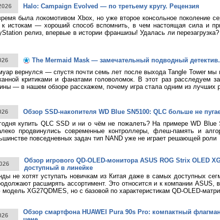
Halo: Campaign Evolved — по третьему кругу. Рецензия
2026
время была локомотивом Xbox, но уже второе консольное поколение с
к истокам — хороший способ вспомнить, в чем настоящая сила и при
yStation релиз, впервые в истории франшизы! Удалась ли перезагрузка
The Mermaid Mask — замечательный подводный детектив.
026
муар вернулся — спустя почти семь лет после выхода Tangle Tower мы
канной критиками и фанатами головоломок. В этот раз расследуем за
ины — в нашем обзоре расскажем, почему игра стала одним из лучших 
Обзор SSD-накопителя WD Blue SN5100: QLC больше не пуга
026
годня купить QLC SSD и ни о чём не пожалеть? На примере WD Blue
алеко продвинулись современные контроллеры, флеш-память и алго
ьшинстве повседневных задач тип NAND уже не играет решающей роли
Обзор игрового QD-OLED-монитора ASUS ROG Strix OLED 
026
доступный в линейке
нды не хотят уступать новичкам из Китая даже в самых доступных сег
родолжают расширять ассортимент. Это относится и к компании ASUS, 
 модель XG27QDMES, но с базовой по характеристикам QD-OLED-матри
Обзор смартфона HUAWEI Pura 90s Pro: компактный флагма
026
цене