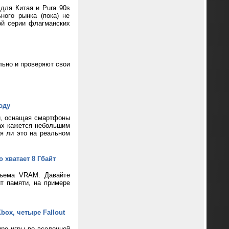
 для Китая и Pura 90s
ного рынка (пока) не
ой серии флагманских
ьно и проверяют свои
юду
и, оснащая смартфоны
ax кажется небольшим
ся ли это на реальном
 хватает 8 Гбайт
бъема VRAM. Давайте
т памяти, на примере
box, четыре Fallout
ре игры во вселенной