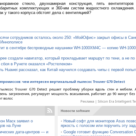
анорамное стекло, двухкамерная конструкция, пять вентиляторов
абаритных комплектующих и 360-мм систем жидкостного охлаждения.
ак у такого корпуса обстоят дела с вентиляцией?
сячи сотрудников осталось около 250: «МойОфис» закрыл офисы в Санк
 Иннополисе
тит в сентябре беспроводные наушники WH-1000XM4C — копию WH-100
ее создали навигатор, который прокладывает маршрут по тени, а не по
 сбоя в Рунете оказался «Ростелеком»
ь Huawei рассказал, как Китай научился создавать чипы с первой попыт
мпромиссов: чем интересен вертикальный пылесос Trouver G70 Detect
пылесос Trouver G70 Detect решает проблему уборки вдоль стен и мебели. 
вень загрязнения, регулирует мощность всасывания, работает до 90 минут без
от волос
Реклама | Silicon Era Intelligent T
Новости software
лон Маск заявил о
•
Новый софт для мониторов Asus позво
дов на Луне
яркость с голосом или поручить эту за
мических дата-центров — и
•
Google готовит функцию Conversation 