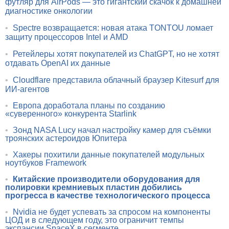
футляр для AirPods — это гигантский скачок к домашней
диагностике онкологии
•
Spectre возвращается: новая атака TONTOU ломает
защиту процессоров Intel и AMD
•
Ретейлеры хотят покупателей из ChatGPT, но не хотят
отдавать OpenAI их данные
•
Cloudflare представила облачный браузер Kitesurf для
ИИ-агентов
•
Европа доработала планы по созданию
«суверенного» конкурента Starlink
•
Зонд NASA Lucy начал настройку камер для съёмки
троянских астероидов Юпитера
•
Хакеры похитили данные покупателей модульных
ноутбуков Framework
•
Китайские производители оборудования для
полировки кремниевых пластин добились
прогресса в качестве технологического процесса
•
Nvidia не будет успевать за спросом на компоненты
ЦОД и в следующем году, это ограничит темпы
экспансии SpaceX в сегменте