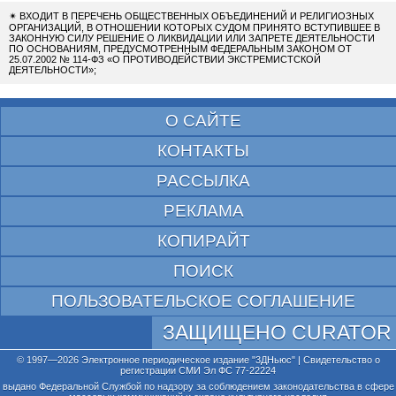
✴
ВХОДИТ В ПЕРЕЧЕНЬ ОБЩЕСТВЕННЫХ ОБЪЕДИНЕНИЙ И РЕЛИГИОЗНЫХ
ОРГАНИЗАЦИЙ, В ОТНОШЕНИИ КОТОРЫХ СУДОМ ПРИНЯТО ВСТУПИВШЕЕ В
ЗАКОННУЮ СИЛУ РЕШЕНИЕ О ЛИКВИДАЦИИ ИЛИ ЗАПРЕТЕ ДЕЯТЕЛЬНОСТИ
ПО ОСНОВАНИЯМ, ПРЕДУСМОТРЕННЫМ ФЕДЕРАЛЬНЫМ ЗАКОНОМ ОТ
25.07.2002 № 114-ФЗ «О ПРОТИВОДЕЙСТВИИ ЭКСТРЕМИСТСКОЙ
ДЕЯТЕЛЬНОСТИ»;
О САЙТЕ
КОНТАКТЫ
РАССЫЛКА
РЕКЛАМА
КОПИРАЙТ
ПОИСК
ПОЛЬЗОВАТЕЛЬСКОЕ СОГЛАШЕНИЕ
ЗАЩИЩЕНО CURATOR
© 1997—2026 Электронное периодическое издание "3ДНьюс" | Свидетельство о
регистрации СМИ Эл ФС 77-22224
выдано Федеральной Службой по надзору за соблюдением законодательства в сфере