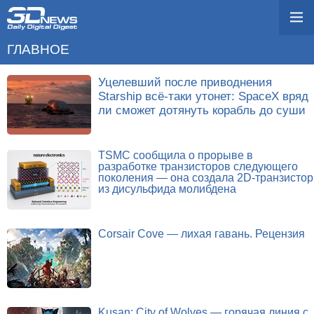
ГЛАВНОЕ
Уцелевший после приводнения
Starship всё-таки утонет: SpaceX вряд
ли сможет дотянуть корабль до суши
TSMC сообщила о прорыве в
разработке транзисторов следующего
поколения — она создала 2D-транзистор
из дисульфида молибдена
Corsair Cove — лихая гавань. Рецензия
Kusan: City of Wolves — горячая линия с