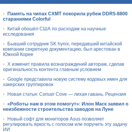
•
Память на чипах CXMT покорила рубеж DDR5-8800
стараниями Colorful
•
Китай обошёл США по расходам на научные
исследования
•
Бывший сотрудник SK hynix, передавший китайской
компании секретную документацию, был арестован в
Южной Корее
•
X изменит правила вознаграждений авторам, сделав
оригинальность контента главным условием
•
Google представила новую систему кодовых имен для
хакерских группировок
•
Новая статья: Corsair Cove — лихая гавань. Рецензия
•
«Роботы нам в этом помогут»: Илон Маск заявил о
неизбежности строительства заводов на Луне
•
Новый софт для мониторов Asus позволяет
регулировать яркость с голосом или поручить эту задачу
ИИ