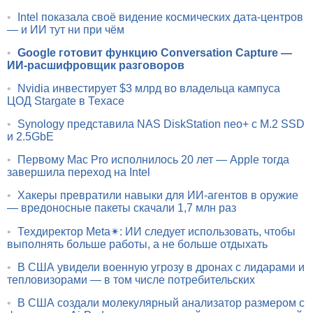
•
Intel показала своё видение космических дата-центров
— и ИИ тут ни при чём
•
Google готовит функцию Conversation Capture —
ИИ-расшифровщик разговоров
•
Nvidia инвестирует $3 млрд во владельца кампуса
ЦОД Stargate в Техасе
•
Synology представила NAS DiskStation neo+ с M.2 SSD
и 2.5GbE
•
Первому Mac Pro исполнилось 20 лет — Apple тогда
завершила переход на Intel
•
Хакеры превратили навыки для ИИ-агентов в оружие
— вредоносные пакеты скачали 1,7 млн раз
•
Техдиректор Meta✴: ИИ следует использовать, чтобы
выполнять больше работы, а не больше отдыхать
•
В США увидели военную угрозу в дронах с лидарами и
тепловизорами — в том числе потребительских
•
В США создали молекулярный анализатор размером с