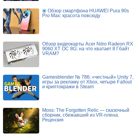
Обзор смартфона HUAWEI Pura 90s
Pro Max: красота повсюду
Обзор видеокарты Acer Nitro Radeon RX
9060 XT OC 8G: на что хватает 8 Гбайт
VRAM?
Gamesblender № 786: «честный» Unity 7,
игры за рекламу от Xbox, четыре Fallout
и криптокражи в Steam
Moss: The Forgotten Relic — сказочный
сборник, сбежавший из VR-плена.
Рецензия