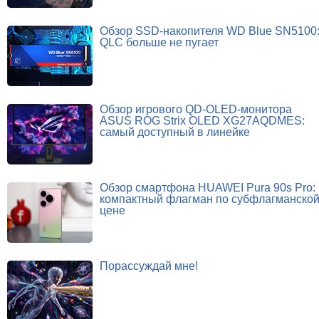
Обзор SSD-накопителя WD Blue SN5100
QLC больше не пугает
Обзор игрового QD-OLED-монитора
ASUS ROG Strix OLED XG27AQDMES:
самый доступный в линейке
Обзор смартфона HUAWEI Pura 90s Pro:
компактный флагман по субфлагманско
цене
Порассуждай мне!