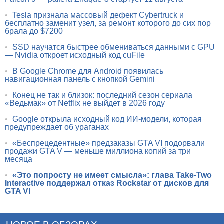
•
Tesla признала массовый дефект Cybertruck и
бесплатно заменит узел, за ремонт которого до сих пор
брала до $7200
•
SSD научатся быстрее обмениваться данными с GPU
— Nvidia откроет исходный код cuFile
•
В Google Chrome для Android появилась
навигационная панель с кнопкой Gemini
•
Конец не так и близок: последний сезон сериала
«Ведьмак» от Netflix не выйдет в 2026 году
•
Google открыла исходный код ИИ-модели, которая
предупреждает об ураганах
•
«Беспрецедентные» предзаказы GTA VI подорвали
продажи GTA V — меньше миллиона копий за три
месяца
•
«Это попросту не имеет смысла»: глава Take-Two
Interactive поддержал отказ Rockstar от дисков для
GTA VI