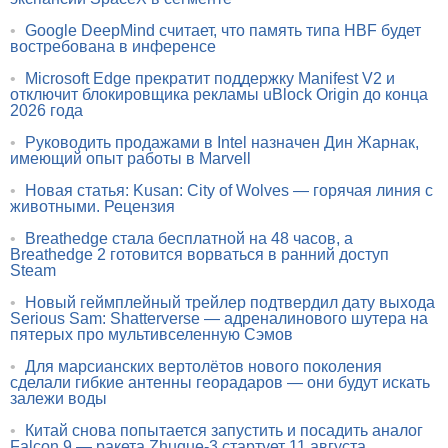
•
Google DeepMind считает, что память типа HBF будет
востребована в инференсе
•
Microsoft Edge прекратит поддержку Manifest V2 и
отключит блокировщика рекламы uBlock Origin до конца
2026 года
•
Руководить продажами в Intel назначен Дин Жарнак,
имеющий опыт работы в Marvell
•
Новая статья: Kusan: City of Wolves — горячая линия с
животными. Рецензия
•
Breathedge стала бесплатной на 48 часов, а
Breathedge 2 готовится ворваться в ранний доступ
Steam
•
Новый геймплейный трейлер подтвердил дату выхода
Serious Sam: Shatterverse — адреналинового шутера на
пятерых про мультивселенную Сэмов
•
Для марсианских вертолётов нового поколения
сделали гибкие антенны георадаров — они будут искать
залежи воды
•
Китай снова попытается запустить и посадить аналог
Falcon 9 — ракета Zhuque-3 стартует 11 августа