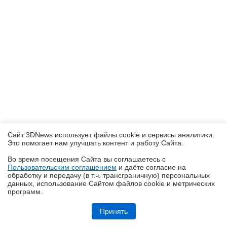
Сайт 3DNews использует файлы cookie и сервисы аналитики.
Это помогает нам улучшать контент и работу Cайта.
Во время посещения Cайта вы соглашаетесь с
Пользовательским соглашением
и даёте согласие на
✖
обработку и передачу (в т.ч. трансграничную) персональных
данных, использование Cайтом файлов cookie и метрических
программ.
Обзор смартфона iQOO Z11: станция студенческая
Принять