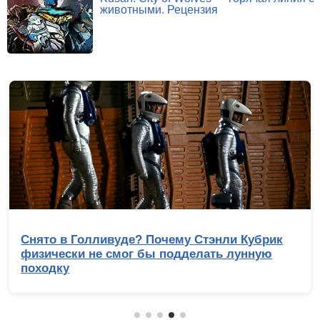
животными. Рецензия
Снято в Голливуде? Почему Стэнли Кубрик
физически не смог бы подделать лунную
походку