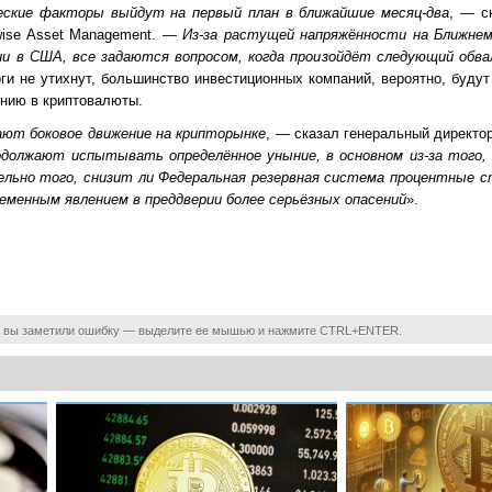
еские факторы выйдут на первый план в ближайшие месяц-два
, — с
twise Asset Management. —
Из-за растущей напряжённости на Ближнем 
ии в США, все задаются вопросом, когда произойдёт следующий обва
ги не утихнут, большинство инвестиционных компаний, вероятно, будут
ению в криптовалюты.
т боковое движение на крипторынке
, — сказал генеральный директор
олжают испытывать определённое уныние, в основном из-за того,
ьно того, снизит ли Федеральная резервная система процентные ст
ременным явлением в преддверии более серьёзных опасений
».
 вы заметили ошибку — выделите ее мышью и нажмите CTRL+ENTER.