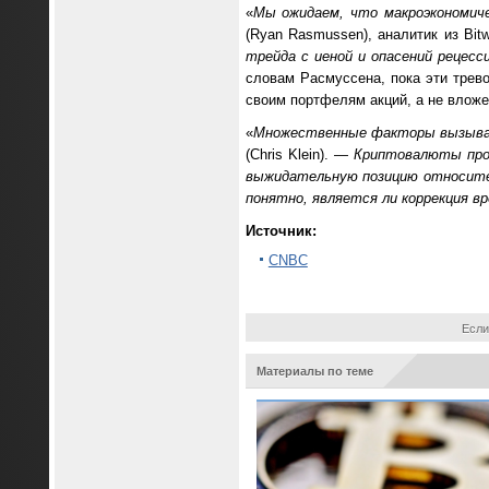
«
Мы ожидаем, что макроэкономич
(Ryan Rasmussen), аналитик из Bi
трейда с иеной и опасений рецесс
словам Расмуссена, пока эти трево
своим портфелям акций, а не влож
«
Множественные факторы вызываю
(Chris Klein). —
Криптовалюты прод
выжидательную позицию относител
понятно, является ли коррекция в
Источник:
CNBC
Если
Материалы по теме