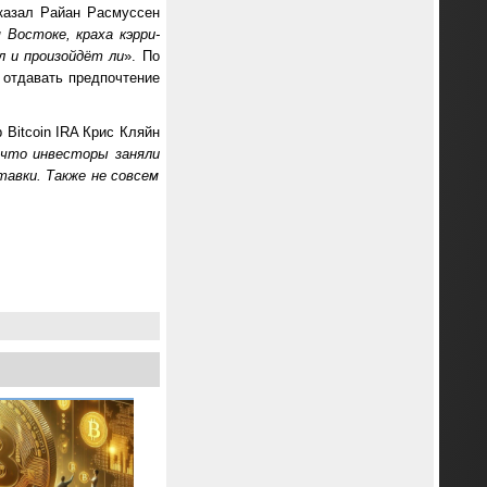
казал Райан Расмуссен
Востоке, краха кэрри-
л и произойдёт ли
». По
 отдавать предпочтение
 Bitcoin IRA Крис Кляйн
 что инвесторы заняли
авки. Также не совсем