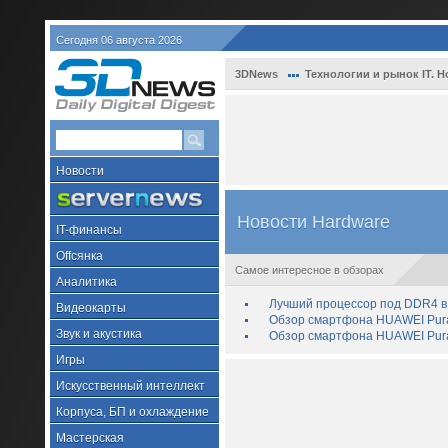
Сегодня 06 августа 2026
3DNews
Технологии и рынок IT. Н
Новости
Новости Hardware
IT-финансы
Offсянка
Самое интересное в обзорах
Аналитика
Лучший процессор под DDR4 в 
Видеокарты
Обзор смартфона HUAWEI Pura 
Звук и акустика
Обзор смартфона HUAWEI Pura
Игры
Искусственный интеллект
Корпуса, БП и охлаждение
Мастерская