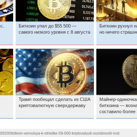
с.
Биткоин упал до $55 500 —
Биткоин рухнул на
самого низкого уровня с 8 августа
но ничего страшно
Трамп пообещал сделать из США
Майнер-одиночка
криптовалютную сверхдержаву
биткоина — возн
составило более 
109200/bitkoin-vernulsya-k-otmetke-59-000-kriptovalyuti-vozobnovili-rost