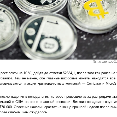
Источник изобр
ост почти на 10 %, дойдя до отметки $2584,1, после того как ранее на
товалют. Тем не менее, обе главные цифровые монеты находятся всё
анавливаются и акции криптовалютных компаний — Coinbase и MicroS
после падения в понедельник, которое произошло из-за распродажи ак
лигаций в США на фоне опасений рецессии. Биткоин ненадолго опусти
 $70 000. Опасения начали нарастать в конце прошлой недели после вых
более слабым, чем ожидалось.