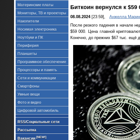
Материнские платы
Биткоин вернулся к $59
Мониторы, ТВ и проекторы
08.08.2024
[23:59],
Анжелла Марин
Накопители
После резкого падения в начале не
Носимая электроника
$59 000. Цена главной криптовалю
Ноутбуки и ПК
Конечно, до прежних $67 тыс. ещё 
Периферия
Планшеты
Программное обеспечение
Процессоры и память
Сети и коммуникации
Смартфоны
Умные вещи
Фото и видео
Цифровой автомобиль
RSS/Социальные сети
Рассылка
[NEW!]
Вакансии