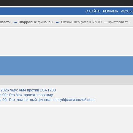
О САЙТЕ
РЕКЛАМА
РАССЫ
овости
Цифровые финансы
Биткоин вернулся к $59 000 — криптовалют...
2026 году: AM4 против LGA 1700
90s Pro Max: красота повсюду
 90s Pro: компактный флагман по субфлагманской цене