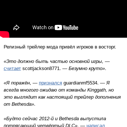
Релизный трейлер мода привёл игроков в восторг.
«Это должно быть частью основной игры,
—
считает
scottjackson8771. —
Безумно круто»
.
«Я поражён
, —
признался
guardianmf5534. —
Я
всегда многого ожидаю от команды Kinggath, но
это выглядит как настоящий трейлер дополнения
от Bethesda»
.
«Будто сейчас 2012-й и Bethesda выпустила
потрясающий четвёртый DLC»
, —
написал