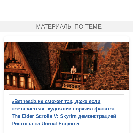
МАТЕРИАЛЫ ПО ТЕМЕ
«Bethesda не сможет так, даже если
постарается»: художник поразил фанатов
The Elder Scrolls V: Skyrim демонстрацией
Рифтена на Unreal Engine 5