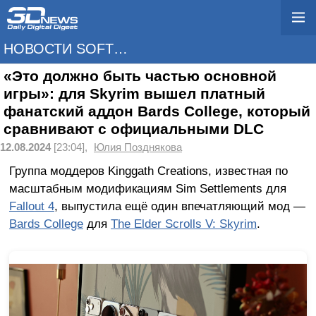
НОВОСТИ SOFTWARE
«Это должно быть частью основной
игры»: для Skyrim вышел платный
фанатский аддон Bards College, который
сравнивают с официальными DLC
12.08.2024
[23:04],
Юлия Позднякова
Группа моддеров Kinggath Creations, известная по
масштабным модификациям Sim Settlements для
Fallout 4
, выпустила ещё один впечатляющий мод —
Bards College
для
The Elder Scrolls V: Skyrim
.