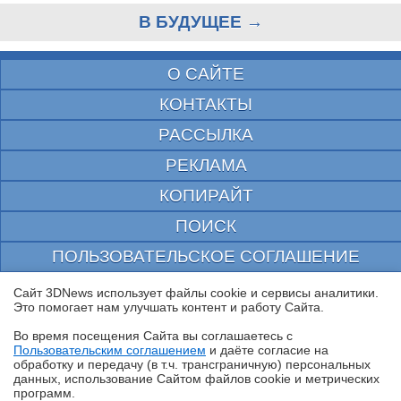
В БУДУЩЕЕ →
О САЙТЕ
КОНТАКТЫ
РАССЫЛКА
РЕКЛАМА
КОПИРАЙТ
ПОИСК
ПОЛЬЗОВАТЕЛЬСКОЕ СОГЛАШЕНИЕ
ЗАЩИЩЕНО CURATOR
Сайт 3DNews использует файлы cookie и сервисы аналитики.
Это помогает нам улучшать контент и работу Cайта.
© 1997—2026 Электронное периодическое издание "3ДНьюс" | Свидетельство о
регистрации СМИ Эл ФС 77-22224
Во время посещения Cайта вы соглашаетесь с
выдано Федеральной Службой по надзору за соблюдением законодательства в сфере
Пользовательским соглашением
и даёте согласие на
массовых коммуникаций и охране культурного наследия
✖
обработку и передачу (в т.ч. трансграничную) персональных
При цитировании документа ссылка на сайт с указанием автора обязательна. Полное
данных, использование Cайтом файлов cookie и метрических
заимствование документа является нарушением
российского и международного законодательства и возможно только с согласия
программ.