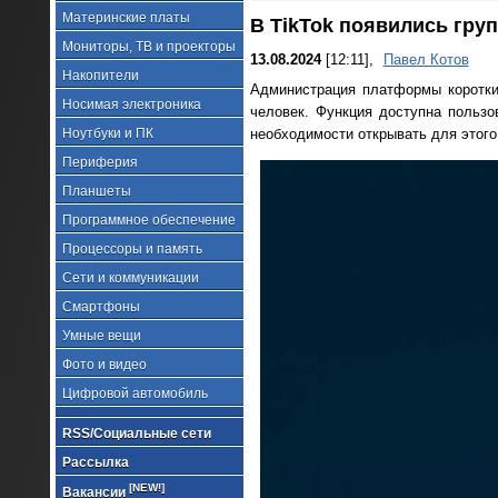
Материнские платы
В TikTok появились гру
Мониторы, ТВ и проекторы
13.08.2024
[12:11],
Павел Котов
Накопители
Администрация платформы коротк
Носимая электроника
человек. Функция доступна пользо
Ноутбуки и ПК
необходимости открывать для этого
Периферия
Планшеты
Программное обеспечение
Процессоры и память
Сети и коммуникации
Смартфоны
Умные вещи
Фото и видео
Цифровой автомобиль
RSS/Социальные сети
Рассылка
[NEW!]
Вакансии