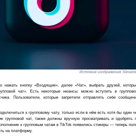
Источник изображения: Alexande
но нажать кнопку «Входящие», далее «Чат», выбрать друзей, которы
рупповой чат». Есть некоторые нюансы: можно вступить в группово
счика. Пользователи, которые запретили отправлять себе сообщен
дключиться к групповому чату, только если в нём есть хотя бы один ч
ие групповой чат, также должны вручную просматривать и одобрять 
дополнение к групповым чатам в TikTok появились стикеры — теперь пол
ать на платформу.