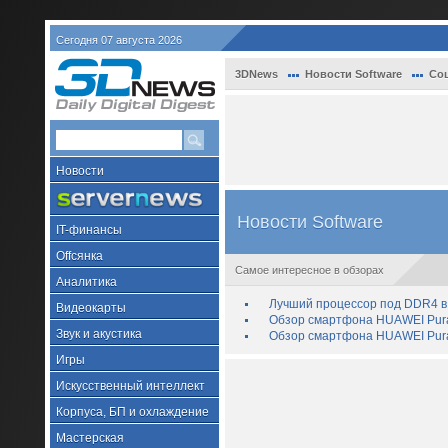
Сегодня 07 августа 2026
3DNews
Новости Software
Со
Новости
Новости Software
IT-финансы
Offсянка
Самое интересное в обзорах
Аналитика
Лучший процессор под DDR4 в 
Видеокарты
Обзор смартфона HUAWEI Pura 
Звук и акустика
Обзор смартфона HUAWEI Pura
Игры
Искусственный интеллект
Корпуса, БП и охлаждение
Мастерская