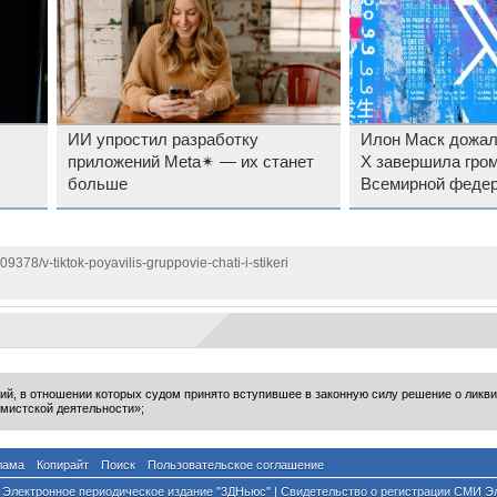
ИИ упростил разработку
Илон Маск дожал
приложений Meta✴ — их станет
X завершила гром
больше
Всемирной феде
рекламодателей
09378/v-tiktok-poyavilis-gruppovie-chati-i-stikeri
ий, в отношении которых судом принято вступившее в законную силу решение о ликв
мистской деятельности»;
лама
Копирайт
Поиск
Пользовательское соглашение
Электронное периодическое издание "3ДНьюс" | Свидетельство о регистрации СМИ Э