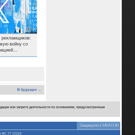
 рекламщиков:
кую войну со
рацией
В будущее →
идации или запрете деятельности по основаниям, предусмотренным
Защищено CURATOR
л ФС 77-22224