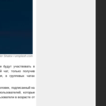
r Shatov / unsplash.com
е будут участвовать в
й чат, только получив
ия, в групповых чатах
еловек, подписанный на
пользователей, которые
ьзователи в возрасте от