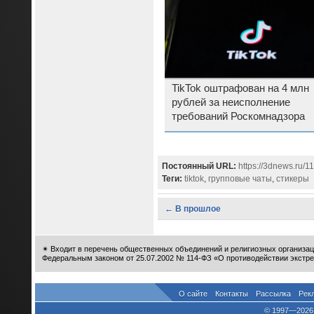
TikTok оштрафован на 4 млн
рублей за неисполнение
требований Роскомнадзора
Постоянный URL:
https://3dnews.ru/11
Теги:
tiktok
,
групповые чаты
,
стикеры
← В прошлое
✴
Входит в перечень общественных объединений и религиозных организац
Федеральным законом от 25.07.2002 № 114-ФЗ «О противодействии экстре
О сайте
Контакты
Рассылка
Рек
© 1997—2026 