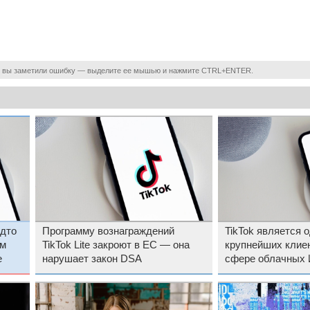
 вы заметили ошибку — выделите ее мышью и нажмите CTRL+ENTER.
удто
Программу вознаграждений
TikTok является 
ом
TikTok Lite закроют в ЕС — она
крупнейших клиен
е
нарушает закон DSA
сфере облачных