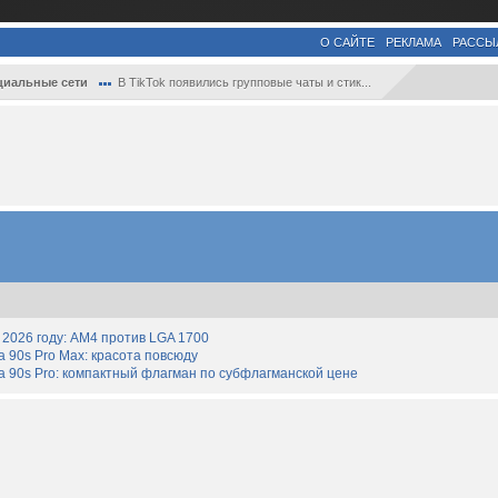
О САЙТЕ
РЕКЛАМА
РАССЫ
циальные сети
В TikTok появились групповые чаты и стик...
2026 году: AM4 против LGA 1700
90s Pro Max: красота повсюду
 90s Pro: компактный флагман по субфлагманской цене